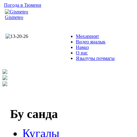
Погода в Тюмени
Gismeteo
Мөхәррият
Видео яңалык
Намаз
О нас
Язылучы почмагы
Бу
санда
Кугалы