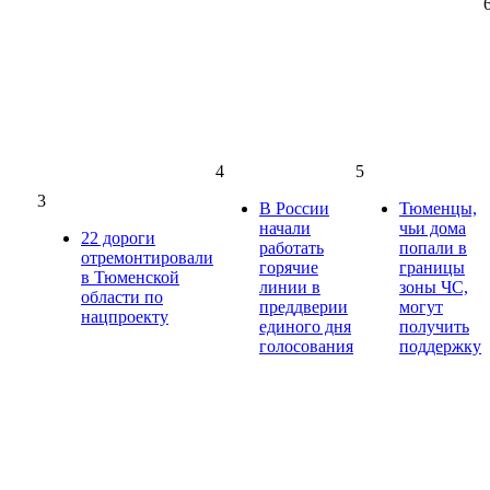
4
5
3
В России
Тюменцы,
начали
чьи дома
22 дороги
работать
попали в
отремонтировали
горячие
границы
в Тюменской
линии в
зоны ЧС,
области по
преддверии
могут
нацпроекту
единого дня
получить
голосования
поддержку