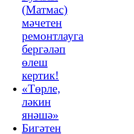
(Матмас)
мәчетен
ремонтлауга
бергәләп
өлеш
кертик!
«Төрле,
ләкин
янәшә»
Бигәтен