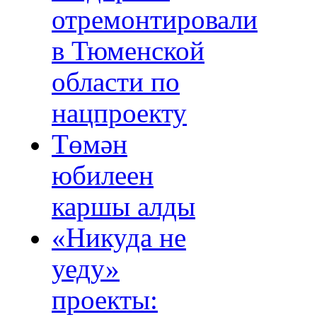
отремонтировали
в Тюменской
области по
нацпроекту
Төмән
юбилеен
каршы алды
«Никуда не
уеду»
проекты: