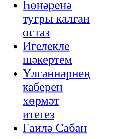
Һөнәренә
тугры калган
остаз
Игелекле
шәкертем
Үлгәннәрнең
каберен
хөрмәт
итегез
Гаилә Сабан