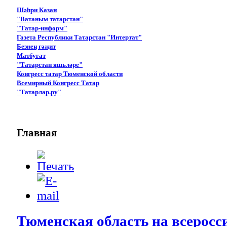
Шәһри Казан
"Ватаным татарстан"
"Татар-информ"
Газета Республики Татарстан "Интертат"
Безнең гәҗит
Матбугат
"Татарстан яшьләре"
Конгресс татар Тюменской области
Всемирный Конгресс Татар
"Татарлар.ру"
Главная
Тюменская область на всеросс