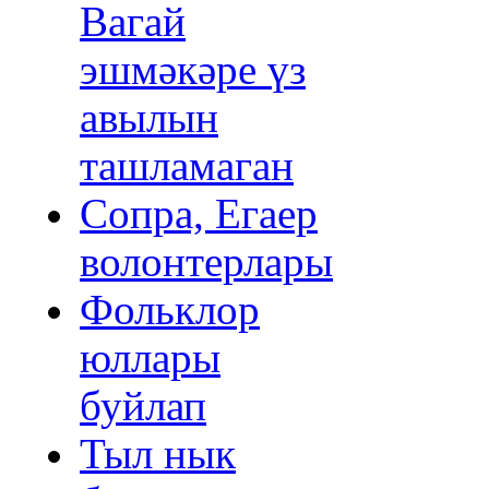
Вагай
эшмәкәре үз
авылын
ташламаган
Сопра, Егаер
волонтерлары
Фольклор
юллары
буйлап
Тыл нык