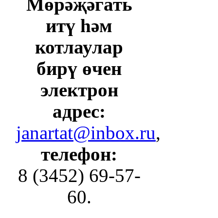
Мөрәҗәгать
итү һәм
котлаулар
бирү өчен
электрон
адрес:
janartat@inbox.ru
,
телефон:
8 (3452) 69-57-
60.