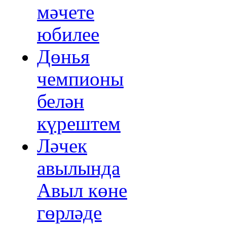
мәчете
юбилее
Дөнья
чемпионы
белән
күрештем
Ләчек
авылында
Авыл көне
гөрләде