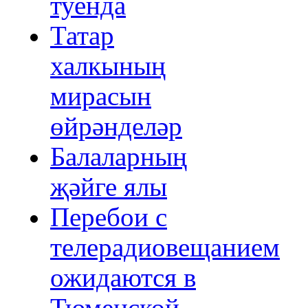
туенда
Татар
халкының
мирасын
өйрәнделәр
Балаларның
җәйге ялы
Перебои с
телерадиовещанием
ожидаются в