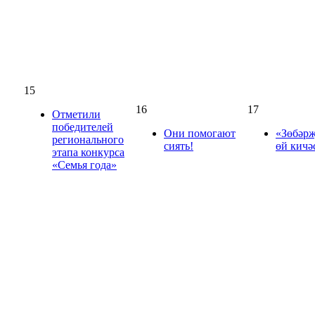
15
16
17
Отметили
победителей
Они помогают
«Зөбәрҗ
регионального
сиять!
өй кичә
этапа конкурса
«Семья года»