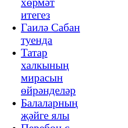
хөрмәт
итегез
Гаилә Сабан
туенда
Татар
халкының
мирасын
өйрәнделәр
Балаларның
җәйге ялы