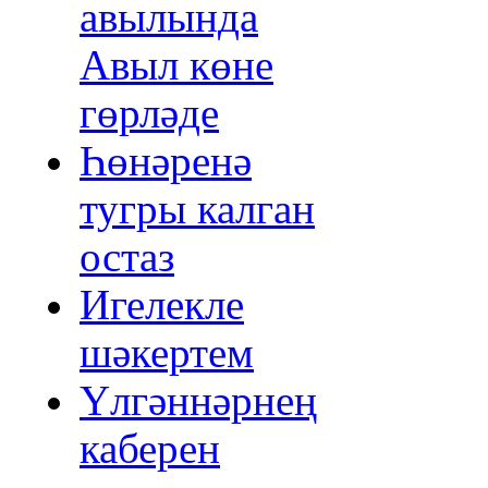
авылында
Авыл көне
гөрләде
Һөнәренә
тугры калган
остаз
Игелекле
шәкертем
Үлгәннәрнең
каберен