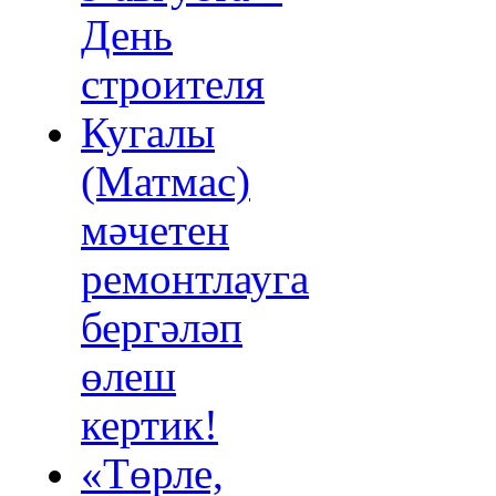
День
строителя
Кугалы
(Матмас)
мәчетен
ремонтлауга
бергәләп
өлеш
кертик!
«Төрле,