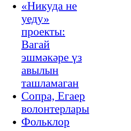
«Никуда не
уеду»
проекты:
Вагай
эшмәкәре үз
авылын
ташламаган
Сопра, Егаер
волонтерлары
Фольклор