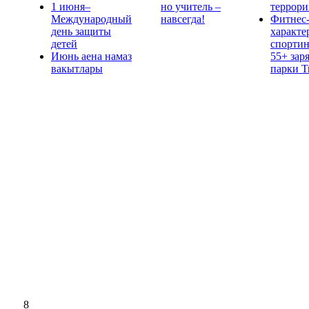
1 июня–
но учитель –
террори
Международный
навсегда!
Фитнес-
день защиты
характе
детей
спорти
Июнь аена намаз
55+ зар
вакытлары
парки 
8