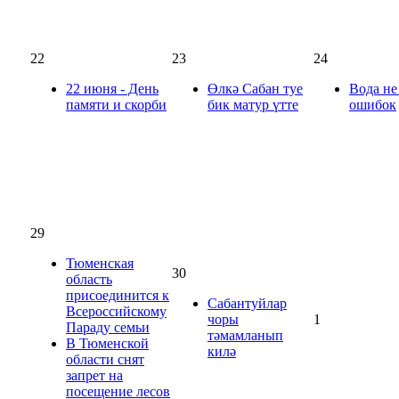
22
23
24
22 июня - День
Өлкә Сабан туе
Вода не
памяти и скорби
бик матур үтте
ошибок
29
Тюменская
30
область
присоединится к
Сабантуйлар
Всероссийскому
чоры
1
Параду семьи
тәмамланып
В Тюменской
килә
области снят
запрет на
посещение лесов