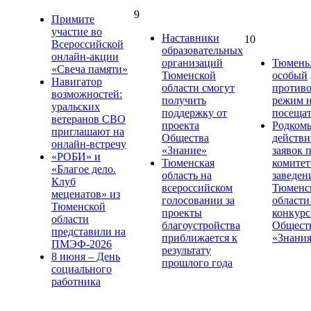
9
Примите
участие во
Наставники
10
Всероссийской
образовательных
онлайн-акции
организаций
Тюмень.
«Свеча памяти»
Тюменской
особый
Навигатор
области смогут
против
возможностей:
получить
режим н
уральских
поддержку от
посещат
ветеранов СВО
проекта
Родком
приглашают на
Общества
действи
онлайн-встречу
«Знание»
заявок 
«РОБИ» и
Тюменская
комите
«Благое дело.
область на
заведен
Клуб
всероссийском
Тюменс
меценатов» из
голосовании за
области
Тюменской
проекты
конкурс
области
благоустройства
Общест
представили на
приближается к
«Знани
ПМЭФ-2026
результату
8 июня – День
прошлого года
социального
работника