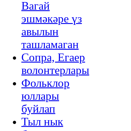
Вагай
эшмәкәре үз
авылын
ташламаган
Сопра, Егаер
волонтерлары
Фольклор
юллары
буйлап
Тыл нык