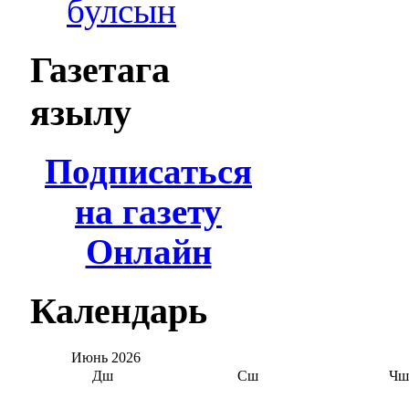
булсын
Газетага
язылу
Подписаться
на газету
Онлайн
Календарь
Июнь
2026
Дш
Сш
Чш