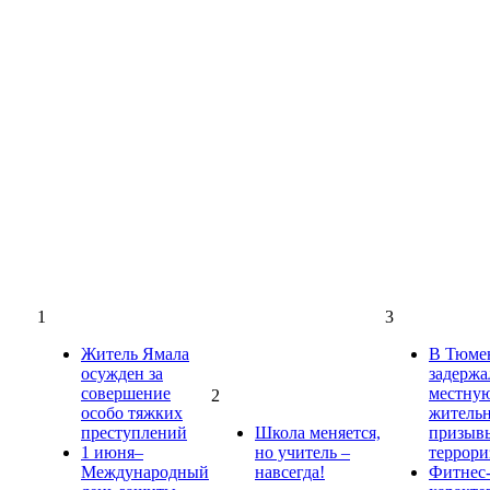
1
3
Житель Ямала
В Тюме
осужден за
задержа
совершение
местну
2
особо тяжких
жительн
преступлений
Школа меняется,
призыв
1 июня–
но учитель –
террори
Международный
навсегда!
Фитнес-