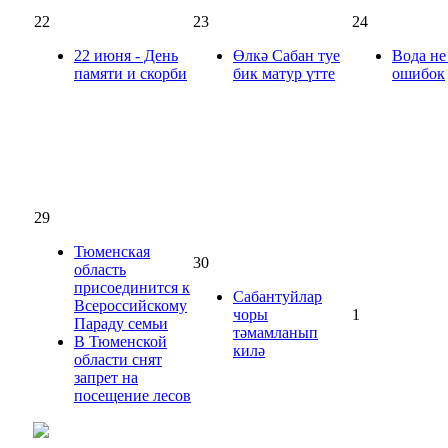
22
23
24
22 июня - День
Өлкә Сабан туе
Вода не
памяти и скорби
бик матур үтте
ошибок
29
Тюменская
30
область
присоединится к
Сабантуйлар
Всероссийскому
чоры
1
Параду семьи
тәмамланып
В Тюменской
килә
области снят
запрет на
посещение лесов