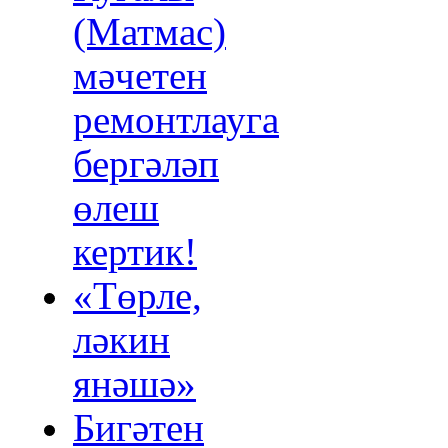
(Матмас)
мәчетен
ремонтлауга
бергәләп
өлеш
кертик!
«Төрле,
ләкин
янәшә»
Бигәтен