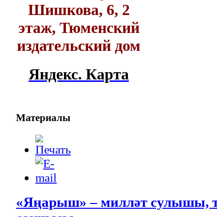
Шишкова, 6, 2
этаж, Тюменский
издательский дом
Яндекс. Карта
Материалы
«Яңарыш» – милләт сулышы, т