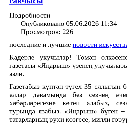
сакчысы
Подробности
Опубликовано 05.06.2026 11:34
Просмотров: 226
последние и лучшие
новости искусств
Кадерле укучылар! Төмән өлкәсене
газетасы «Яңарыш» үзенең укучылар
эзли.
Газетабыз күптән түгел 35 еллыгын б
еллар дәвамында без сезнең өче
хәбәрләрегезне көтеп алабыз, се
турында язабыз. «Яңарыш» бүген –
татарларның рухи көзгесе, милли гор