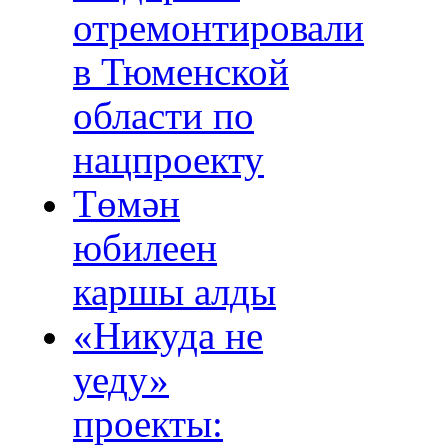
отремонтировали
в Тюменской
области по
нацпроекту
Төмән
юбилеен
каршы алды
«Никуда не
уеду»
проекты: