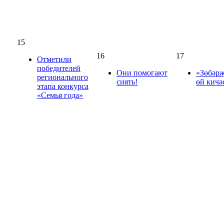
15
16
17
Отметили
победителей
Они помогают
«Зөбәрҗ
регионального
сиять!
өй кичә
этапа конкурса
«Семья года»