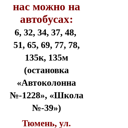
нас можно на
автобусах:
6, 32, 34, 37, 48,
51, 65, 69, 77, 78,
135к, 135м
(остановка
«Автоколонна
№-1228», «Школа
№-39»)
Тюмень, ул.