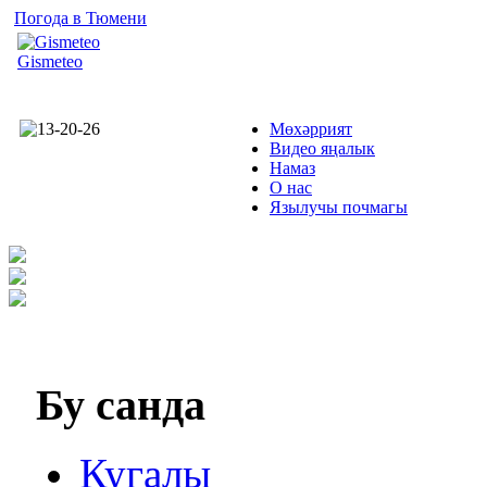
Погода в Тюмени
Gismeteo
Мөхәррият
Видео яңалык
Намаз
О нас
Язылучы почмагы
Бу
санда
Кугалы