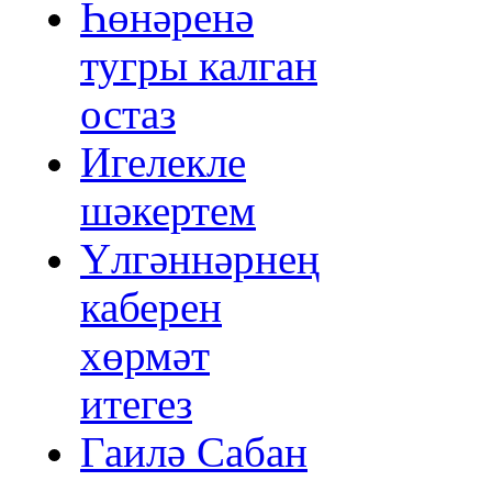
Һөнәренә
тугры калган
остаз
Игелекле
шәкертем
Үлгәннәрнең
каберен
хөрмәт
итегез
Гаилә Сабан