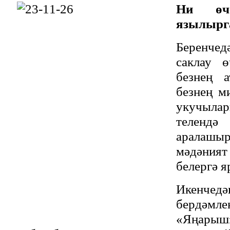
Ни өч
язылырг
Беренчед
саклау ө
безнең а
безнең ми
укучыл
теленд
аралашы
мәдәни
белергә я
Икенч
бердәмл
«Яңарыш