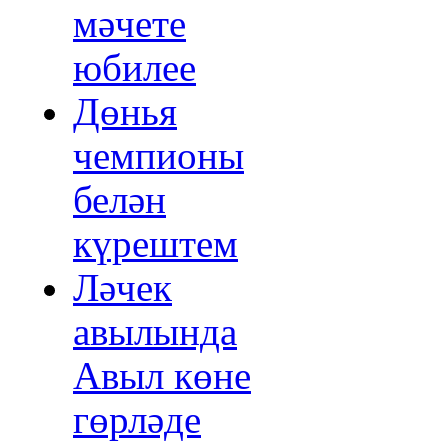
мәчете
юбилее
Дөнья
чемпионы
белән
күрештем
Ләчек
авылында
Авыл көне
гөрләде