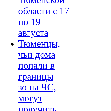
Тюменской
области с 17
по 19
августа
Тюменцы,
чьи дома
попали в
границы
зоны ЧС,
могут
получить