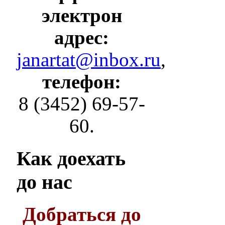
электрон
адрес:
janartat@inbox.ru
,
телефон:
8 (3452) 69-57-
60.
Как
доехать
до нас
Добраться до