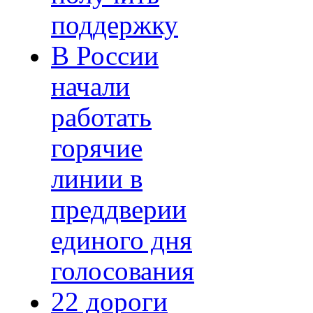
поддержку
В России
начали
работать
горячие
линии в
преддверии
единого дня
голосования
22 дороги