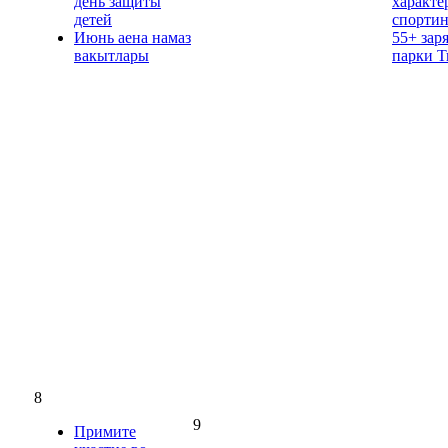
день защиты
характе
детей
спорти
Июнь аена намаз
55+ зар
вакытлары
парки 
8
9
Примите