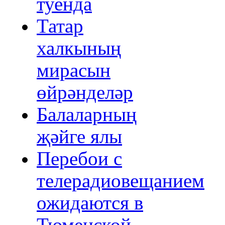
туенда
Татар
халкының
мирасын
өйрәнделәр
Балаларның
җәйге ялы
Перебои с
телерадиовещанием
ожидаются в