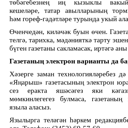
төбәгебезнең иң кызыклы вакыйг
кешеләре, татар авылларының торм
һәм гореф-гадәтләре турында укый ала
Өченчедән, киләчәк буын өчен. Газет
телгә, тарихка, мәдәнияткә тарту эшен
бүген газетаны сакламасак, иртәгә ан
Газетаның электрон варианты да ба
Хәзерге заман технологияләребез дә 
«Яңарыш» газетасының электрон юра
сез еракта яшәсәгез яки кәга
мөмкинлегегез булмаса, газетаның
языла аласыз.
Язылырга теләгән һәркем редакцияб
ала. Телефон: (3452) 69-57-60.