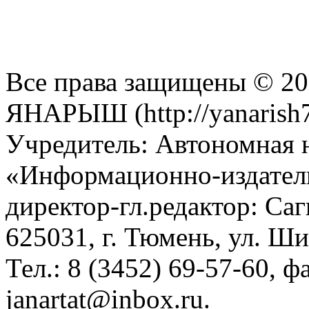
Все права защищены © 201
ЯНАРЫШ (http://yanarish7
Учредитель: Автономная 
«Информационно-издател
директор-гл.редактор: Са
625031, г. Тюмень, ул. Ши
Тел.: 8 (3452) 69-57-60, ф
janartat@inbox.ru.