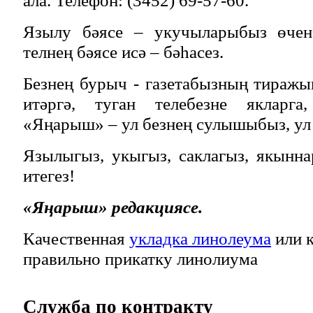
Язылу бәясе – укучыларыбыз өчен 
телнең бәясе исә – бәһасез.
Безнең бурыч - газетабызның тираж
итәргә, туган телебезне якларга
«Яңарыш» – ул безнең сулышыбыз, ул 
Язылыгыз, укыгыз, саклагыз, якынн
итегез!
«Яңарыш» редакциясе.
Качественная
укладка линолеума
или к
правильно прикатку линолиума
Служба
по контракту