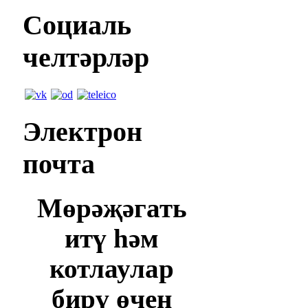
Социаль
челтәрләр
Электрон
почта
Мөрәҗәгать
итү һәм
котлаулар
бирү өчен