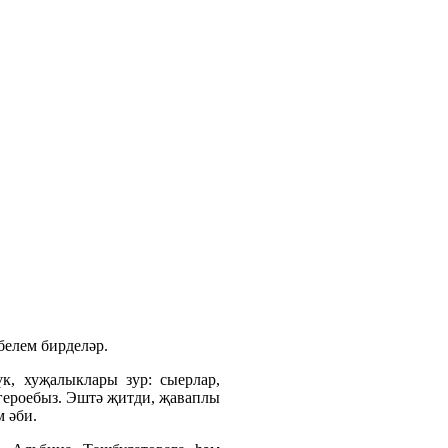
белем бирделәр.
к, хуҗалыклары зур: сыерлар,
ң героебыз. Эштә җитди, җаваплы
м әби.