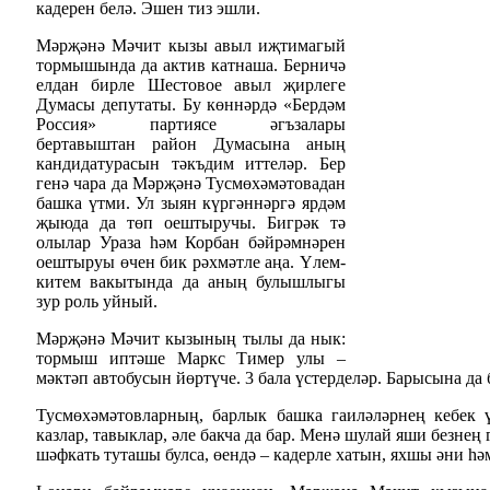
кадерен белә. Эшен тиз эшли.
Мәрҗәнә Мәчит кызы авыл иҗтимагый
тормышында да актив катнаша. Берничә
елдан бирле Шестовое авыл җирлеге
Думасы депутаты. Бу көннәрдә «Бердәм
Россия» партиясе әгъзалары
бертавыштан район Думасына аның
кандидатурасын тәкъдим иттеләр. Бер
генә чара да Мәрҗәнә Тусмөхәмәтовадан
башка үтми. Ул зыян күргәннәргә ярдәм
җыюда да төп оештыручы. Бигрәк тә
олылар Ураза һәм Корбан бәйрәмнәрен
оештыруы өчен бик рәхмәтле аңа. Үлем-
китем вакытында да аның булышлыгы
зур роль уйный.
Мәрҗәнә Мәчит кызының тылы да нык:
тормыш иптәше Маркс Тимер улы –
мәктәп автобусын йөртүче. 3 бала үстерделәр. Барысына да 
Тусмөхәмәтовларның, барлык башка гаиләләрнең кебек ү
казлар, тавыклар, әле бакча да бар. Менә шулай яши безне
шәфкать туташы булса, өендә – кадерле хатын, яхшы әни һә