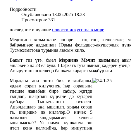
Подробности
Опубликовано 13.06.2025 18:23
Просмотров: 331
последние и лучшие
новости искусства в мире
Медицина хезмәткәре һөнәре – иң төп, кешелекле, м
бәйрәмнәре алдыннан Юрмы фельдшер-акушерлык пун
Тусмөхәмәтова турында язасым килә.
Вакыт тиз үтә, быел
Мәрҗәнә Мәчит кызы
ның авыл
эшләвенә дә 23 ел була. Шәфкать туташының кадерен үзеңә
Авыру таныш кешеңә башкача карарга мәҗбүр итә.
Мәрҗәнә апа эштә бик игьтибарлы,
ярдәм сорап килүченең һәр соравына
тиешле җавабын бирә, сабыр, җитди
тыңлап, шаяртып күңелне дә күтәреп
җибәрә. Тынычланып китәсең.
Авылдашлар аңа ышанып, ярдәм сорап
та, киңәшкә дә киләләр.
Ә ничек 5
намазын калдырмаган кешегә
ышанмаска?! Ул намус кушканча эш
итеп кенә калмыйча, һәр минутның