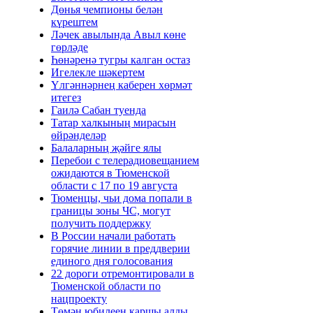
Дөнья чемпионы белән
күрештем
Ләчек авылында Авыл көне
гөрләде
Һөнәренә тугры калган остаз
Игелекле шәкертем
Үлгәннәрнең каберен хөрмәт
итегез
Гаилә Сабан туенда
Татар халкының мирасын
өйрәнделәр
Балаларның җәйге ялы
Перебои с телерадиовещанием
ожидаются в Тюменской
области с 17 по 19 августа
Тюменцы, чьи дома попали в
границы зоны ЧС, могут
получить поддержку
В России начали работать
горячие линии в преддверии
единого дня голосования
22 дороги отремонтировали в
Тюменской области по
нацпроекту
Төмән юбилеен каршы алды