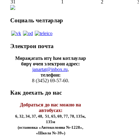
31
1
2
Социаль
челтәрләр
Электрон
почта
Мөрәҗәгать итү һәм котлаулар
бирү өчен электрон адрес:
janartat@inbox.ru
,
телефон:
8 (3452) 69-57-60.
Как
доехать до нас
Добраться до нас можно на
автобусах:
6, 32, 34, 37, 48, 51, 65, 69, 77, 78, 135к,
135м
(остановка «Автоколонна №-1228»,
«Школа №-39»)