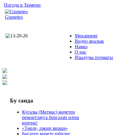
Погода в Тюмени
Gismeteo
Мөхәррият
Видео яңалык
Намаз
О нас
Язылучы почмагы
Бу
санда
Кугалы (Матмас) мәчетен
ремонтлауга бергәләп өлеш
кертик!
«Төрле, ләкин янәшә»
Бигәтен мәчете юбилее