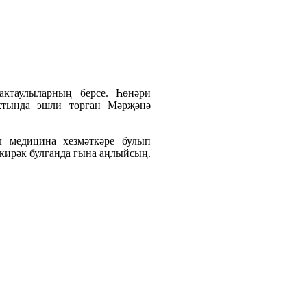
актаулыларның берсе. Һөнәри
ктында эшли торган Мәрҗәнә
 медицина хезмәткәре булып
 кирәк булганда гына аңлыйсың.