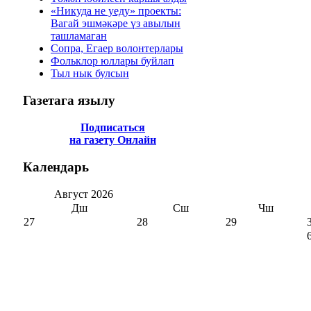
«Никуда не уеду» проекты:
Вагай эшмәкәре үз авылын
ташламаган
Сопра, Егаер волонтерлары
Фольклор юллары буйлап
Тыл нык булсын
Газетага
язылу
Подписаться
на газету Онлайн
Календарь
Август
2026
Дш
Сш
Чш
27
28
29