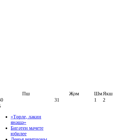
Пш
Җом
Шм
Якш
30
31
1
2
6
«Төрле, ләкин
янәшә»
Бигәтен мәчете
юбилее
Дөнья чемпионы