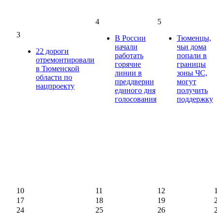
4
5
3
В России
Тюменцы,
начали
чьи дома
22 дороги
работать
попали в
отремонтировали
горячие
границы
в Тюменской
линии в
зоны ЧС,
области по
преддверии
могут
нацпроекту
единого дня
получить
голосования
поддержку
10
11
12
17
18
19
24
25
26