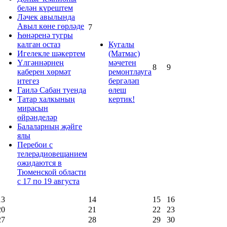
белән күрештем
Ләчек авылында
Авыл көне гөрләде
7
Һөнәренә тугры
калган остаз
Кугалы
Игелекле шәкертем
(Матмас)
Үлгәннәрнең
мәчетен
8
9
каберен хөрмәт
ремонтлауга
итегез
бергәләп
Гаилә Сабан туенда
өлеш
Татар халкының
кертик!
мирасын
өйрәнделәр
Балаларның җәйге
ялы
Перебои с
телерадиовещанием
ожидаются в
Тюменской области
с 17 по 19 августа
13
14
15
16
20
21
22
23
27
28
29
30