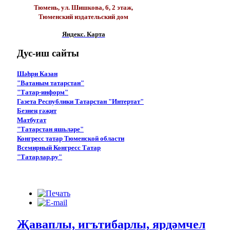
Тюмень, ул. Шишкова, 6, 2 этаж,
Тюменский издательский дом
Яндекс. Карта
Дус-иш
сайты
Шәһри Казан
"Ватаным татарстан"
"Татар-информ"
Газета Республики Татарстан "Интертат"
Безнең гәҗит
Матбугат
"Татарстан яшьләре"
Конгресс татар Тюменской области
Всемирный Конгресс Татар
"Татарлар.ру"
Җаваплы, игътибарлы, ярдәмчел