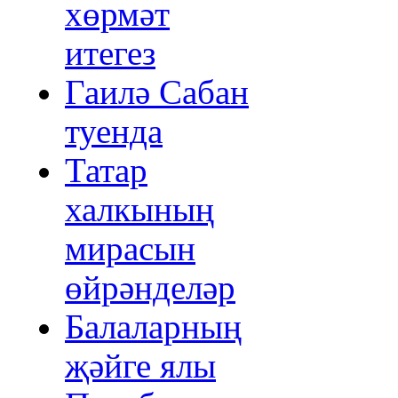
хөрмәт
итегез
Гаилә Сабан
туенда
Татар
халкының
мирасын
өйрәнделәр
Балаларның
җәйге ялы