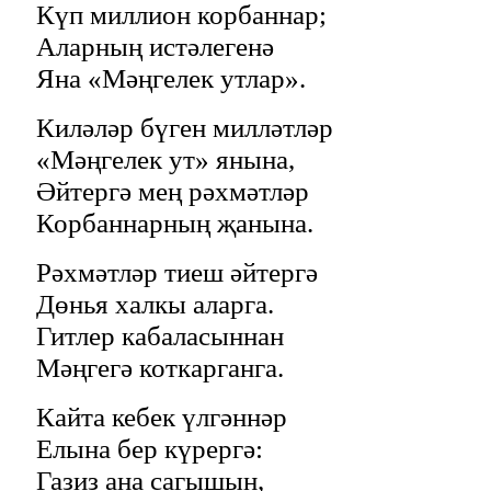
Күп миллион корбаннар;
Аларның истәлегенә
Яна «Мәңгелек утлар».
Киләләр бүген милләтләр
«Мәңгелек ут» янына,
Әйтергә мең рәхмәтләр
Корбаннарның җанына.
Рәхмәтләр тиеш әйтергә
Дөнья халкы аларга.
Гитлер кабаласыннан
Мәңгегә коткарганга.
Кайта кебек үлгәннәр
Елына бер күрергә:
Газиз ана сагышын,