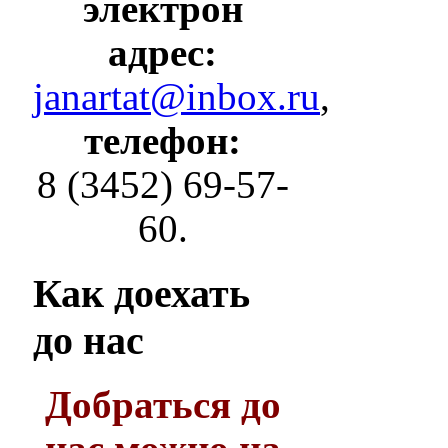
электрон
адрес:
janartat@inbox.ru
,
телефон:
8 (3452) 69-57-
60.
Как
доехать
до нас
Добраться до