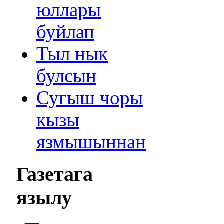
юллары
буйлап
Тыл нык
булсын
Сугыш чоры
кызы
язмышыннан
Газетага
язылу