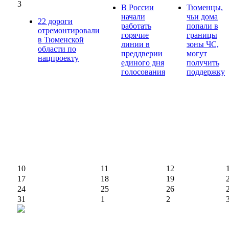
3
В России
Тюменцы,
начали
чьи дома
22 дороги
работать
попали в
отремонтировали
горячие
границы
в Тюменской
линии в
зоны ЧС,
области по
преддверии
могут
нацпроекту
единого дня
получить
голосования
поддержку
10
11
12
17
18
19
24
25
26
31
1
2