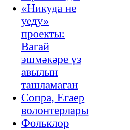
«Никуда не
уеду»
проекты:
Вагай
эшмәкәре үз
авылын
ташламаган
Сопра, Егаер
волонтерлары
Фольклор