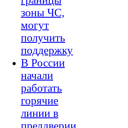
границы
зоны ЧС,
могут
получить
поддержку
В России
начали
работать
горячие
линии в
преддверии