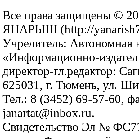
Все права защищены © 201
ЯНАРЫШ (http://yanarish7
Учредитель: Автономная 
«Информационно-издател
директор-гл.редактор: Са
625031, г. Тюмень, ул. Ши
Тел.: 8 (3452) 69-57-60, ф
janartat@inbox.ru.
Свидетельство Эл № ФС77-