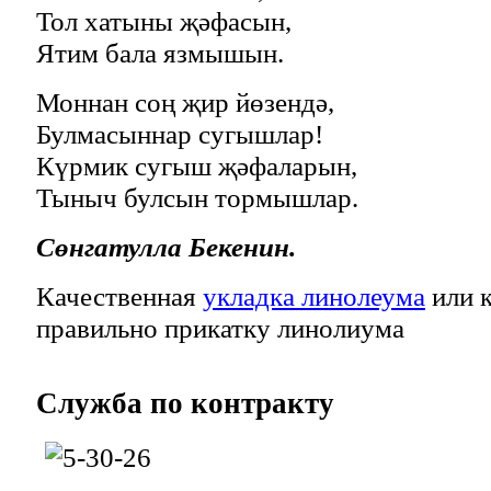
Тол хатыны җәфасын,
Ятим бала язмышын.
Моннан соң җир йөзендә,
Булмасыннар сугышлар!
Күрмик сугыш җәфаларын,
Тыныч булсын тормышлар.
Сөнгатулла Бекенин.
Качественная
укладка линолеума
или к
правильно прикатку линолиума
Служба
по контракту