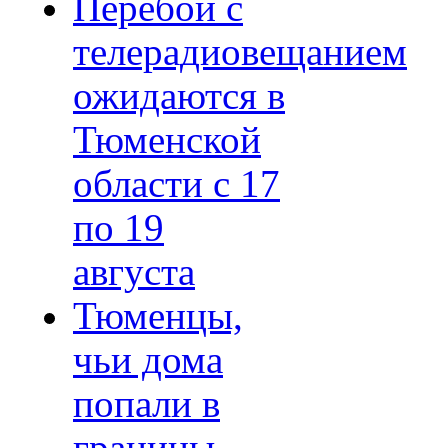
Перебои с
телерадиовещанием
ожидаются в
Тюменской
области с 17
по 19
августа
Тюменцы,
чьи дома
попали в