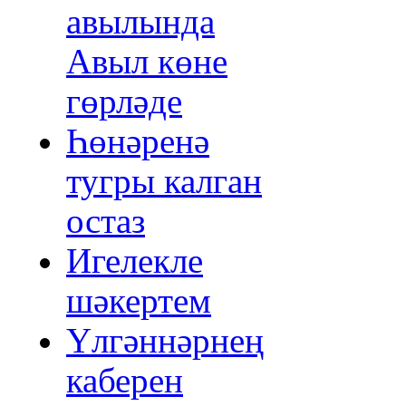
авылында
Авыл көне
гөрләде
Һөнәренә
тугры калган
остаз
Игелекле
шәкертем
Үлгәннәрнең
каберен