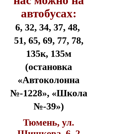
нас можно на
автобусах:
6, 32, 34, 37, 48,
51, 65, 69, 77, 78,
135к, 135м
(остановка
«Автоколонна
№-1228», «Школа
№-39»)
Тюмень, ул.
Шишкова, 6, 2