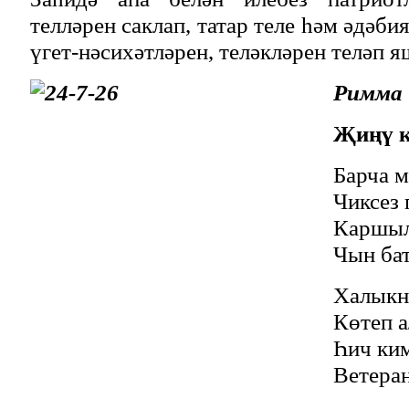
телләрен саклап, татар теле һәм әдәби
үгет-нәсихәтләрен, теләкләрен теләп я
Римма 
Җиңү к
Барча м
Чиксез 
Каршыл
Чын ба
Халыкн
Көтеп а
Һич ки
Ветеран