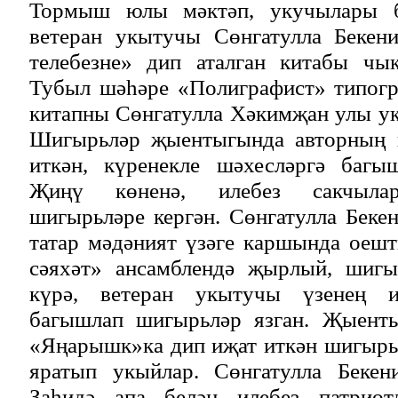
Тормыш юлы мәктәп, укучылары б
ветеран укытучы Сөнгатулла Бекен
телебезне» дип аталган китабы чы
Тубыл шәһәре «Полиграфист» типогр
китапны Сөнгатулла Хәкимҗан улы у
Шигырьләр җыентыгында авторның 
иткән, күренекле шәхесләргә багы
Җиңү көненә, илебез сакчылар
шигырьләре кергән. Сөнгатулла Бекен
татар мәдәният үзәге каршында оеш
сәяхәт» ансамблендә җырлый, шигы
күрә, ветеран укытучы үзенең и
багышлап шигырьләр язган. Җыенты
«Яңарышк»ка дип иҗат иткән шигырь
яратып укыйлар. Сөнгатулла Беке
Заһидә апа белән илебез патриот