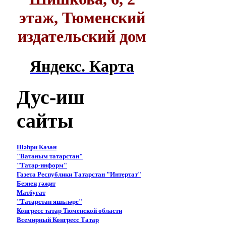
этаж, Тюменский
издательский дом
Яндекс. Карта
Дус-иш
сайты
Шәһри Казан
"Ватаным татарстан"
"Татар-информ"
Газета Республики Татарстан "Интертат"
Безнең гәҗит
Матбугат
"Татарстан яшьләре"
Конгресс татар Тюменской области
Всемирный Конгресс Татар