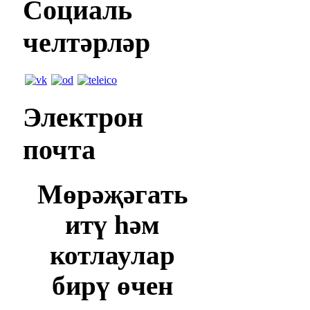
Социаль
челтәрләр
Электрон
почта
Мөрәҗәгать
итү һәм
котлаулар
бирү өчен