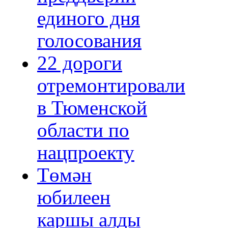
единого дня
голосования
22 дороги
отремонтировали
в Тюменской
области по
нацпроекту
Төмән
юбилеен
каршы алды