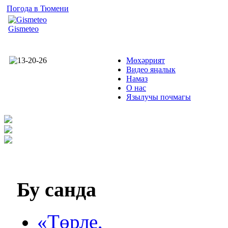
Погода в Тюмени
Gismeteo
Мөхәррият
Видео яңалык
Намаз
О нас
Язылучы почмагы
Бу
санда
«Төрле,