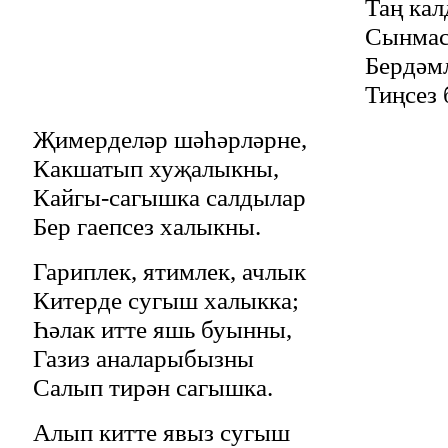
Таң ка
Сынмас
Бердәмл
Тиңсез
Җимерделәр шәһәрләрне,
Какшатып хуҗалыкны,
Кайгы-сагышка салдылар
Бер гаепсез халыкны.
Гариплек, ятимлек, ачлык
Китерде сугыш халыкка;
Һәлак итте яшь буынны,
Газиз аналарыбызны
Салып тирән сагышка.
Алып китте явыз сугыш