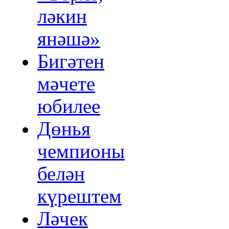
ләкин
янәшә»
Бигәтен
мәчете
юбилее
Дөнья
чемпионы
белән
күрештем
Ләчек