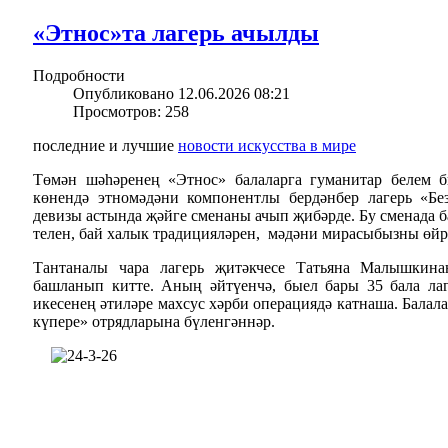
«Этнос»та лагерь ачылды
Подробности
Опубликовано 12.06.2026 08:21
Просмотров: 258
последние и лучшие
новости искусства в мире
Төмән шәһәренең «Этнос» балаларга гуманитар белем б
көнендә этномәдәни компонентлы бердәнбер лагерь «Без
девизы астында җәйге сменаны ачып җибәрде. Бу сменада б
телен, бай халык традицияләрен, мәдәни мирасыбызны өйр
Тантаналы чара лагерь җитәкчесе Татьяна Малышкин
башланып китте. Аның әйтүенчә, быел бары 35 бала лаг
икесенең әтиләре махсус хәрби операциядә катнаша. Балал
күпере» отрядларына бүленгәннәр.