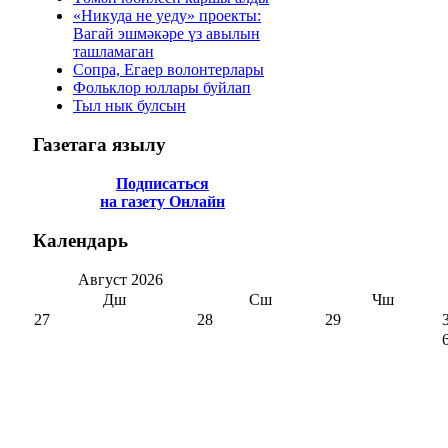
«Никуда не уеду» проекты:
Вагай эшмәкәре үз авылын
ташламаган
Сопра, Егаер волонтерлары
Фольклор юллары буйлап
Тыл нык булсын
Газетага
язылу
Подписаться
на газету Онлайн
Календарь
Август
2026
Дш
Сш
Чш
27
28
29