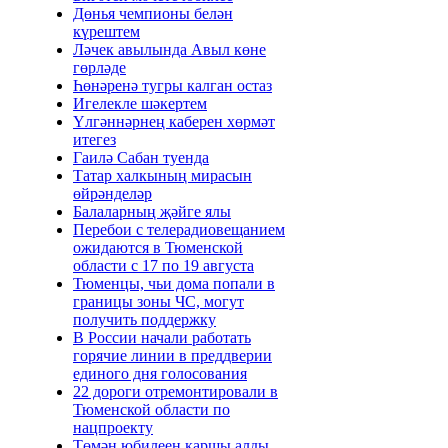
Дөнья чемпионы белән
күрештем
Ләчек авылында Авыл көне
гөрләде
Һөнәренә тугры калган остаз
Игелекле шәкертем
Үлгәннәрнең каберен хөрмәт
итегез
Гаилә Сабан туенда
Татар халкының мирасын
өйрәнделәр
Балаларның җәйге ялы
Перебои с телерадиовещанием
ожидаются в Тюменской
области с 17 по 19 августа
Тюменцы, чьи дома попали в
границы зоны ЧС, могут
получить поддержку
В России начали работать
горячие линии в преддверии
единого дня голосования
22 дороги отремонтировали в
Тюменской области по
нацпроекту
Төмән юбилеен каршы алды