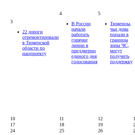
4
5
3
В России
Тюменцы,
начали
чьи дома
22 дороги
работать
попали в
отремонтировали
горячие
границы
в Тюменской
линии в
зоны ЧС,
области по
преддверии
могут
нацпроекту
единого дня
получить
голосования
поддержку
10
11
12
17
18
19
24
25
26