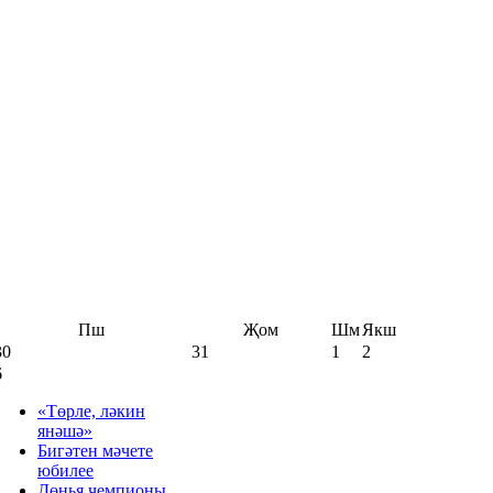
Пш
Җом
Шм
Якш
30
31
1
2
6
«Төрле, ләкин
янәшә»
Бигәтен мәчете
юбилее
Дөнья чемпионы