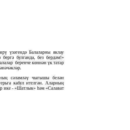
ирү үзәгендә Балаларны яклау
 бергә булганда, без бердәм!»
алалар беренче көннән үк татар
әнәчәкләр.
аның сәламләү чыгышы белән
ерьга кабул ителгән. Аларның
ар ике - «Шатлык» һәм «Салават