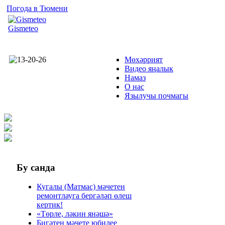
Погода в Тюмени
Gismeteo
Мөхәррият
Видео яңалык
Намаз
О нас
Язылучы почмагы
Бу
санда
Кугалы (Матмас) мәчетен
ремонтлауга бергәләп өлеш
кертик!
«Төрле, ләкин янәшә»
Бигәтен мәчете юбилее