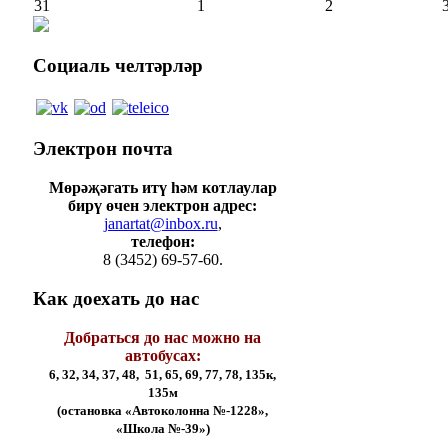
31
1
2
Социаль
челтәрләр
Электрон
почта
Мөрәҗәгать итү һәм котлаулар
бирү өчен электрон адрес:
janartat@inbox.ru
,
телефон:
8 (3452) 69-57-60.
Как
доехать до нас
Добраться до нас можно на
автобусах:
6, 32, 34, 37, 48, 51, 65, 69, 77, 78, 135к,
135м
(остановка «Автоколонна №-1228»,
«Школа №-39»)