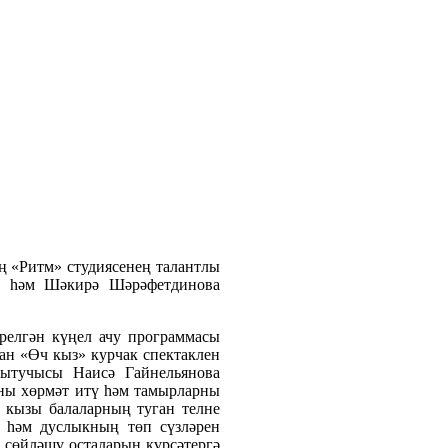
ең «Ритм» студиясенең талантлы
а һәм Шәкирә Шәрәфетдинова
ерелгән күңел ачу программасы
ган «Өч кыз» курчак спектаклен
кытучысы Наисә Гайнельянова
рны хөрмәт итү һәм тамырларны
 кызы балаларның туган телне
н һәм дуслыкның төп сүзләрен
ә сөйләшү осталарын күрсәтергә