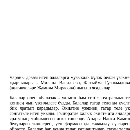
Чараны дәвам итеп балаларга музыкаль бүләк белән үзәкн
җырчылары - Милана Васильева, Фатыйма Гуләхмәдов
(җитәкчеләре Җәмилә Мирасова) чыгыш ясадылар.
Балалар өчен «Балачак - ул мин һәм син!» театральләшт
көннең чын үзенчәлеге булды. Балалар татар телендә куел
бик яратып карадылар. Әкиятне үзәкнең татар теле у
сәнгатьле итеп укыды. Гыйбрәтле халык әкияте ата-анала
яратуның мөһимлеген искә төшерде. Анары Наисә Камил
белүләрен тикшереп, уен формасында сәламләү сүзләре
өйрәтте. Балалар һәр уенда теләп катнаштылар, туган телд