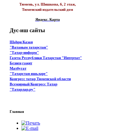
Тюмень, ул. Шишкова, 6, 2 этаж,
Тюменский издательский дом
Яндекс. Карта
Дус-иш
сайты
Шәһри Казан
"Ватаным татарстан"
"Татар-информ"
Газета Республики Татарстан "Интертат"
Безнең гәҗит
Матбугат
"Татарстан яшьләре"
Конгресс татар Тюменской области
Всемирный Конгресс Татар
"Татарлар.ру"
Главная