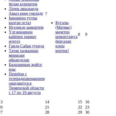
белән күрештем
Ләчек авылында
Авыл көне гөрләде
7
Һөнәренә тугры
калган остаз
Кугалы
Игелекле шәкертем
(Матмас)
Үлгәннәрнең
мәчетен
8
9
каберен хөрмәт
ремонтлауга
итегез
бергәләп
Гаилә Сабан туенда
өлеш
Татар халкының
кертик!
мирасын
өйрәнделәр
Балаларның җәйге
ялы
Перебои с
телерадиовещанием
ожидаются в
Тюменской области
с 17 по 19 августа
13
14
15
16
20
21
22
23
27
28
29
30