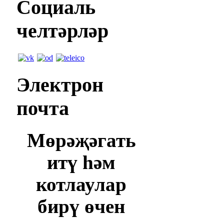
Социаль
челтәрләр
Электрон
почта
Мөрәҗәгать
итү һәм
котлаулар
бирү өчен