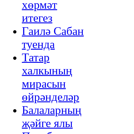
хөрмәт
итегез
Гаилә Сабан
туенда
Татар
халкының
мирасын
өйрәнделәр
Балаларның
җәйге ялы