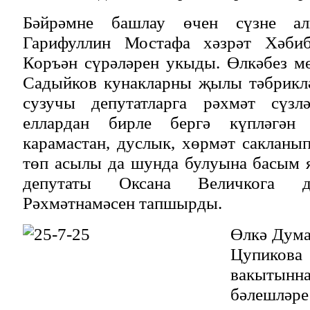
Бәйрәмне башлау өчен сүзне а
Гарифуллин Мостафа хәзрәт Хәбиб
Коръән сүрәләрен укыды. Өлкәбез м
Садыйков кунакларны җылы тәбриклә
сузучы депутатларга рәхмәт сүз
еллардан бирле бергә күпләгән 
карамастан, дуслык, хөрмәт сакланып
төп асылы да шунда булуына басым 
депутаты Оксана Величкога ди
Рәхмәтнамәсен тапшырды.
Өлкә Дума
Цупиков
вакыты
бәлешләре