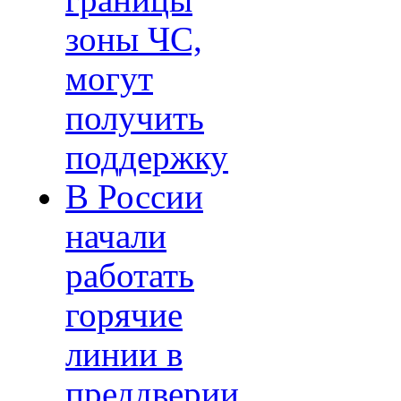
границы
зоны ЧС,
могут
получить
поддержку
В России
начали
работать
горячие
линии в
преддверии