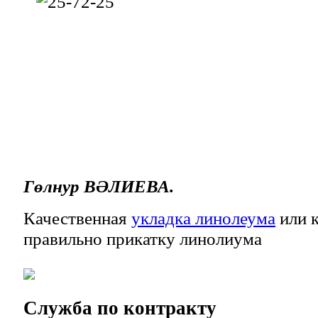
Гөлнур ВӘЛИЕВА.
Качественная
укладка линолеума
или к
правильно прикатку линолиума
Служба
по контракту