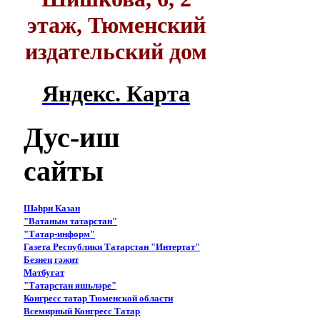
этаж, Тюменский
издательский дом
Яндекс. Карта
Дус-иш
сайты
Шәһри Казан
"Ватаным татарстан"
"Татар-информ"
Газета Республики Татарстан "Интертат"
Безнең гәҗит
Матбугат
"Татарстан яшьләре"
Конгресс татар Тюменской области
Всемирный Конгресс Татар