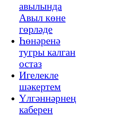
авылында
Авыл көне
гөрләде
Һөнәренә
тугры калган
остаз
Игелекле
шәкертем
Үлгәннәрнең
каберен