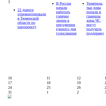
3
В России
Тюменцы,
начали
чьи дома
22 дороги
работать
попали в
отремонтировали
горячие
границы
в Тюменской
линии в
зоны ЧС,
области по
преддверии
могут
нацпроекту
единого дня
получить
голосования
поддержку
10
11
12
17
18
19
24
25
26
31
1
2