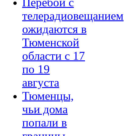
Перебои с
телерадиовещанием
ожидаются в
Тюменской
области с 17
по 19
августа
Тюменцы,
чьи дома
попали в