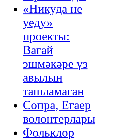
«Никуда не
уеду»
проекты:
Вагай
эшмәкәре үз
авылын
ташламаган
Сопра, Егаер
волонтерлары
Фольклор