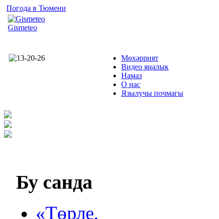
Погода в Тюмени
Gismeteo
Мөхәррият
Видео яңалык
Намаз
О нас
Язылучы почмагы
Бу
санда
«Төрле,