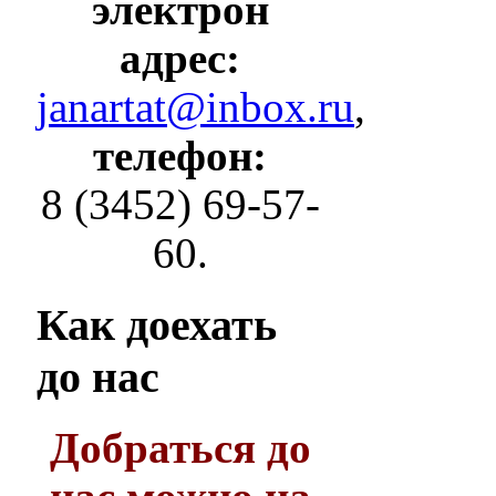
электрон
адрес:
janartat@inbox.ru
,
телефон:
8 (3452) 69-57-
60.
Как
доехать
до нас
Добраться до