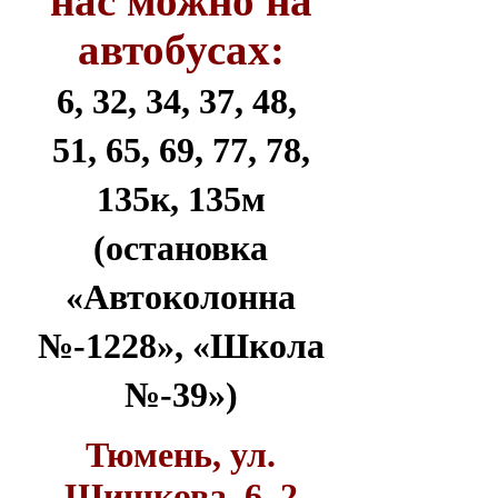
нас можно на
автобусах:
6, 32, 34, 37, 48,
51, 65, 69, 77, 78,
135к, 135м
(остановка
«Автоколонна
№-1228», «Школа
№-39»)
Тюмень, ул.
Шишкова, 6, 2