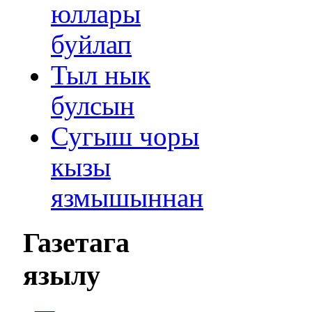
юллары
буйлап
Тыл нык
булсын
Сугыш чоры
кызы
язмышыннан
Газетага
язылу