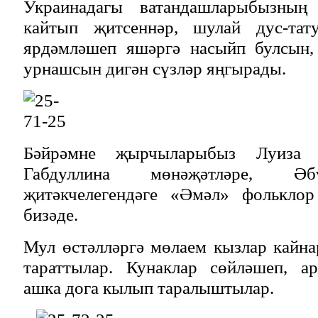
Украинадагы ватандашларыбызның 
кайтып җитсеннәр, шулай дус-тату
ярдәмләшеп яшәргә насыйп булсын,
урнашсын дигән сүзләр яңгырады.
Бәйрәмне җырчыларыбыз Луиза 
Габдуллина мөнәҗәтләре, Әб
җитәкчелегендәге «Әмәл» фолькло
бизәде.
Мул өстәлләргә мөлаем кызлар кайна
тараттылар. Кунаклар сөйләшеп, а
ашка дога кылып таралыштылар.