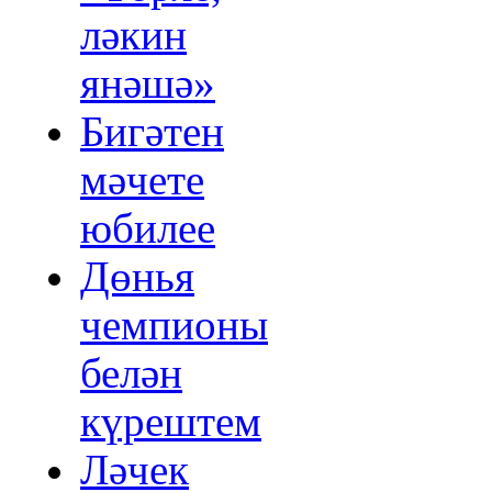
ләкин
янәшә»
Бигәтен
мәчете
юбилее
Дөнья
чемпионы
белән
күрештем
Ләчек