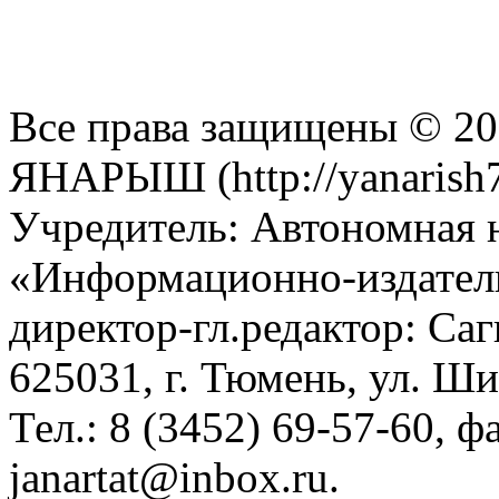
Все права защищены © 201
ЯНАРЫШ (http://yanarish7
Учредитель: Автономная 
«Информационно-издател
директор-гл.редактор: Са
625031, г. Тюмень, ул. Ши
Тел.: 8 (3452) 69-57-60, ф
janartat@inbox.ru.