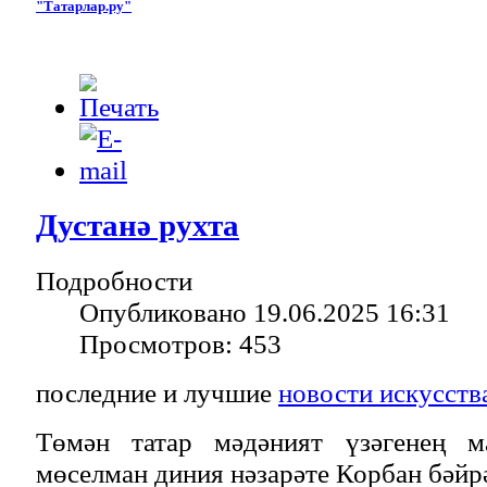
"Татарлар.ру"
Дустанә рухта
Подробности
Опубликовано 19.06.2025 16:31
Просмотров: 453
последние и лучшие
новости искусств
Төмән татар мәдәният үзәгенең м
мөселман диния нәзарәте Корбан бәйр