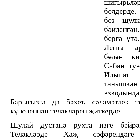
шигырь
белдерде.
без шулк
бәйләнгә
бергә үтә
Лента а
белән к
Сабан ту
Ильшат
танышкан 
взводын
Барыгызга да бәхет, сәламәтлек 
күңеленнән теләкләрен җиткерде.
Шулай дустанә рухта изге бәйрә
Теләкләрдә Хаҗ сәфәрендәге 