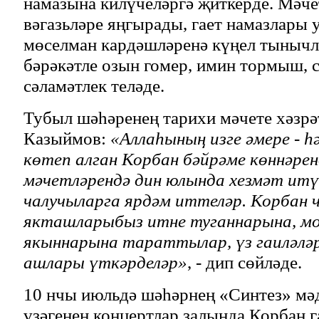
намазына килүчеләргә җиткерде. Мәче
вәгазьләре яңгырады, гает намазлары 
мөселман кардәшләренә күңел тынычл
бәрәкәтле озын гомер, имин тормыш, 
сәламәтлек теләде.
Тубыл шәһәренең тарихи мәчете хәзр
Казыймов:
«Аллаһының изге әмере - һ
көтеп алган Корбан бәйрәме көннәре
мәчетләрендә дин юлында хезмәт итү
чалучыларга ярдәм иттеләр. Корбан 
якташларыбыз итне туганнарына, м
якыннарына тараттылар, үз гаиләлә
ашлары үткәрделәр»
, - дип сөйләде.
10 нчы июльдә шәһәрнең «Синтез» мәд
үзәгенең концертлар залында Корбан 