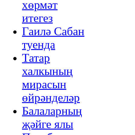
хөрмәт
итегез
Гаилә Сабан
туенда
Татар
халкының
мирасын
өйрәнделәр
Балаларның
җәйге ялы