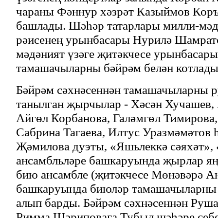
чараны Фәннур хәзрәт Казыймов Коръ
башлады. Шәһәр татарлары милли-мәд
рәисенең урынбасары Нурилә Шамрато
мәдәният үзәге җитәкчесе урынбасар
тамашачыларны бәйрәм белән котлады
Бәйрәм сәхнәсеннән тамашачыларны 
танылган җырчылар - Хәсән Хучашев,
Айгөл Корбанова, Галәмгөл Тимирова,
Сабрина Тагаева, Илтус Уразмәмәтов 
Җәмилова дуэты, «Яшьлеккә сәяхәт»,
ансамбльләре башкаруында җырлар я
бию ансамбле (җитәкчесе Мөнәвәрә А
башкаруында биюләр тамашачыларны 
алып барды. Бәйрәм сәхнәсеннән Руша
Римма Шәриповага Тубыл шәһәре себе