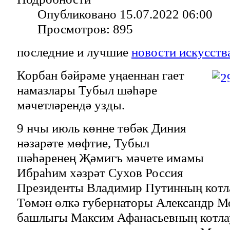
Опубликовано 15.07.2022 06:00
Просмотров: 895
последние и лучшие
новости искусств
Корбан бәйрәме уңаеннан гает
намазлары Тубыл шәһәре
мәчетләрендә узды.
9 нчы июль көнне төбәк Диния
нәзарәте мөфтие, Тубыл
шәһәренең Җәмигъ мәчете имамы
Ибраһим хәзрәт Сухов Россия
Президенты Владимир Путинның котл
Төмән өлкә губернаторы Александр М
башлыгы Максим Афанасьевның котлау