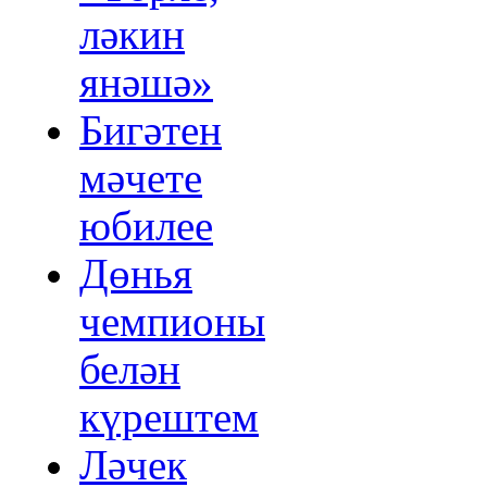
ләкин
янәшә»
Бигәтен
мәчете
юбилее
Дөнья
чемпионы
белән
күрештем
Ләчек