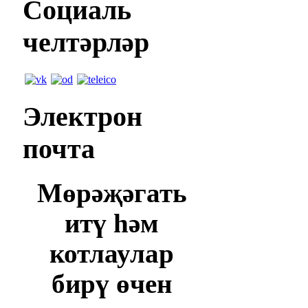
Социаль
челтәрләр
Электрон
почта
Мөрәҗәгать
итү һәм
котлаулар
бирү өчен