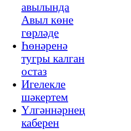
авылында
Авыл көне
гөрләде
Һөнәренә
тугры калган
остаз
Игелекле
шәкертем
Үлгәннәрнең
каберен