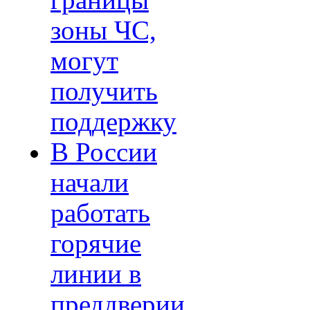
границы
зоны ЧС,
могут
получить
поддержку
В России
начали
работать
горячие
линии в
преддверии