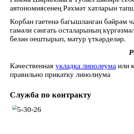
автономиясенең Рәхмәт хатларын тап
Корбан гаетенә багышланган бәйрәм ч
гамәли сәнгать осталарының күргәзмәл
белән оештырып, матур үткәрделәр.
Р
Качественная
укладка линолеума
или к
правильно прикатку линолиума
Служба
по контракту