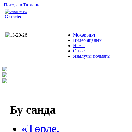
Погода в Тюмени
Gismeteo
Мөхәррият
Видео яңалык
Намаз
О нас
Язылучы почмагы
Бу
санда
«Төрле,