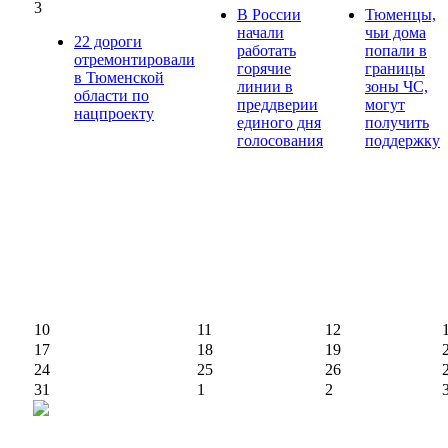
3
В России
Тюменцы,
начали
чьи дома
22 дороги
работать
попали в
отремонтировали
горячие
границы
в Тюменской
линии в
зоны ЧС,
области по
преддверии
могут
нацпроекту
единого дня
получить
голосования
поддержку
10
11
12
17
18
19
24
25
26
31
1
2