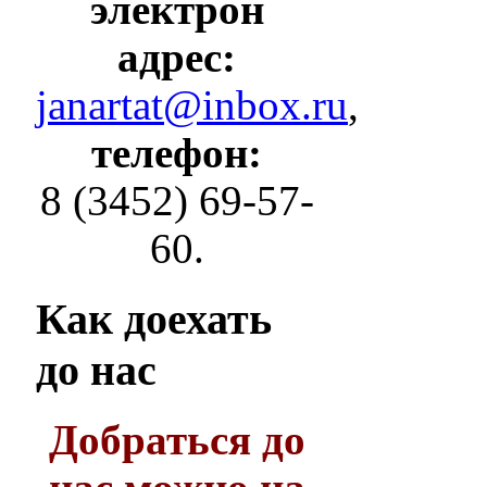
электрон
адрес:
janartat@inbox.ru
,
телефон:
8 (3452) 69-57-
60.
Как
доехать
до нас
Добраться до