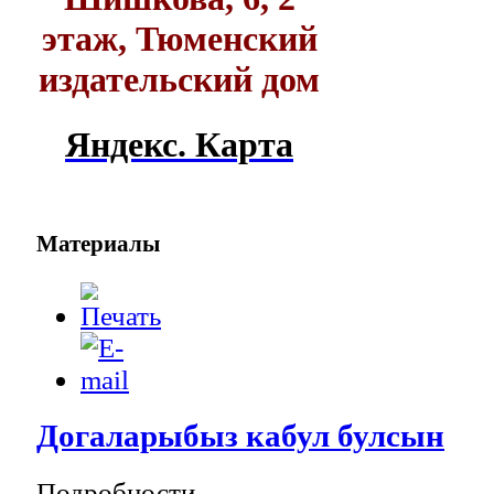
этаж, Тюменский
издательский дом
Яндекс. Карта
Материалы
Догаларыбыз кабул булсын
Подробности