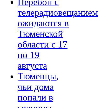
Перебои с
телерадиовещанием
ожидаются в
Тюменской
области с 17
по 19
августа
Тюменцы,
чьи дома
попали в