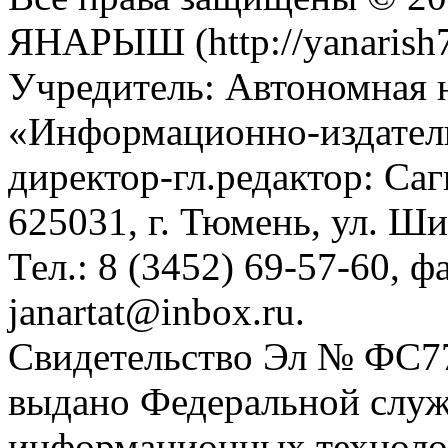
ЯНАРЫШ (http://yanarish7
Учредитель: Автономная 
«Информационно-издател
директор-гл.редактор: Са
625031, г. Тюмень, ул. Ши
Тел.: 8 (3452) 69-57-60, ф
janartat@inbox.ru.
Свидетельство Эл № ФС77-
выдано Федеральной служб
информационных техноло