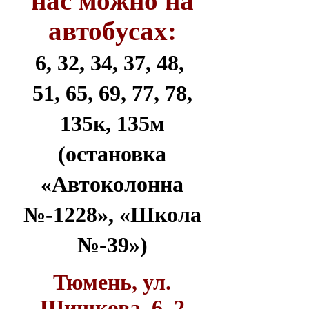
нас можно на
автобусах:
6, 32, 34, 37, 48,
51, 65, 69, 77, 78,
135к, 135м
(остановка
«Автоколонна
№-1228», «Школа
№-39»)
Тюмень, ул.
Шишкова, 6, 2