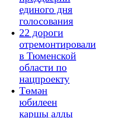
единого дня
голосования
22 дороги
отремонтировали
в Тюменской
области по
нацпроекту
Төмән
юбилеен
каршы алды