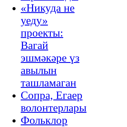
«Никуда не
уеду»
проекты:
Вагай
эшмәкәре үз
авылын
ташламаган
Сопра, Егаер
волонтерлары
Фольклор