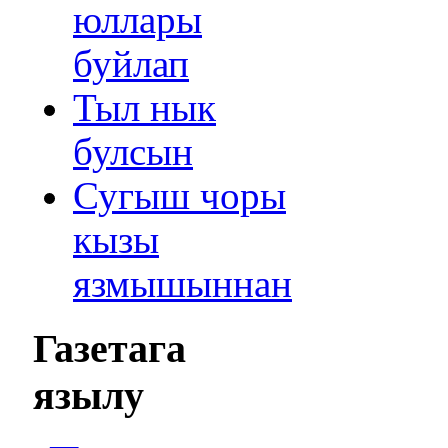
юллары
буйлап
Тыл нык
булсын
Сугыш чоры
кызы
язмышыннан
Газетага
язылу