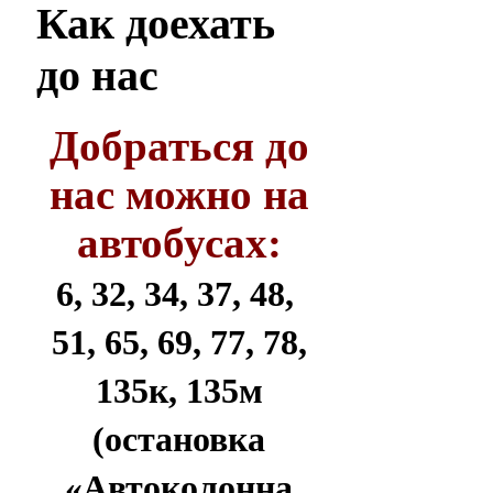
Как
доехать
до нас
Добраться до
нас можно на
автобусах:
6, 32, 34, 37, 48,
51, 65, 69, 77, 78,
135к, 135м
(остановка
«Автоколонна