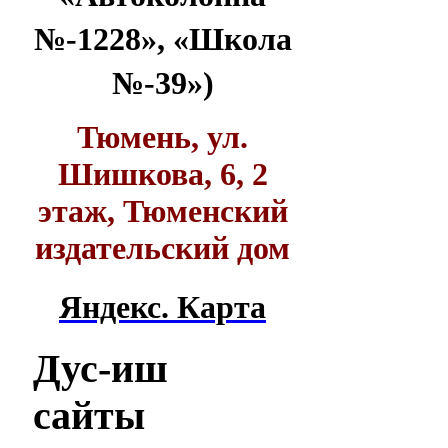
№-1228», «Школа
№-39»)
Тюмень, ул.
Шишкова, 6, 2
этаж, Тюменский
издательский дом
Яндекс. Карта
Дус-иш
сайты