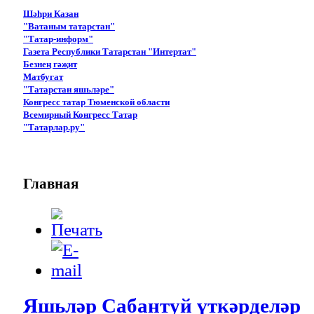
Шәһри Казан
"Ватаным татарстан"
"Татар-информ"
Газета Республики Татарстан "Интертат"
Безнең гәҗит
Матбугат
"Татарстан яшьләре"
Конгресс татар Тюменской области
Всемирный Конгресс Татар
"Татарлар.ру"
Главная
Яшьләр Сабантуй үткәрделәр