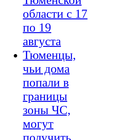
Тюменской
области с 17
по 19
августа
Тюменцы,
чьи дома
попали в
границы
зоны ЧС,
могут
получить