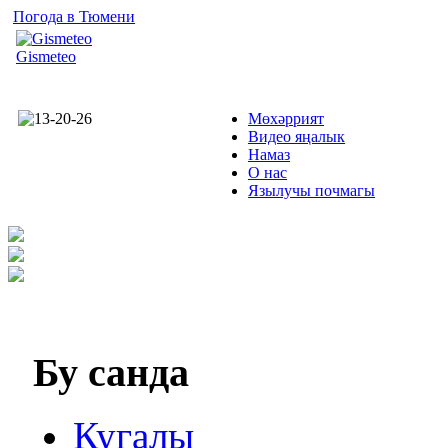
Погода в Тюмени
Gismeteo
Мөхәррият
Видео яңалык
Намаз
О нас
Язылучы почмагы
Бу
санда
Кугалы