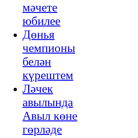
мәчете
юбилее
Дөнья
чемпионы
белән
күрештем
Ләчек
авылында
Авыл көне
гөрләде