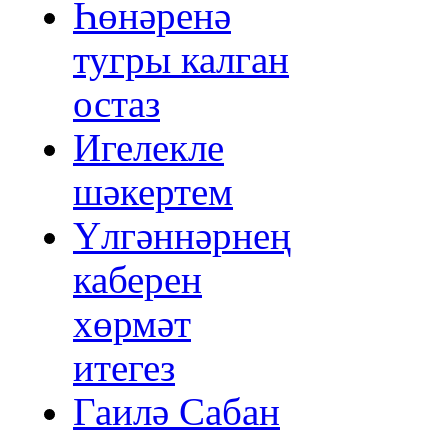
Һөнәренә
тугры калган
остаз
Игелекле
шәкертем
Үлгәннәрнең
каберен
хөрмәт
итегез
Гаилә Сабан