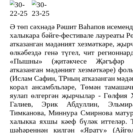
Ә төп сәхнәдә Рәшит Ваһапов исеменд
халыкара бәйге-фестивале лауреаты Р
атказанган мәдәният хезмәткәре, җы
өлкәбездә генә түгел, чит регионнар
«Пышны» (җитәкчесе Җәгъфәр 
атказанган мәдәният хезмәткәре) фол
(Ислам Сафин, ТРның атказанган мәдә
корал ансамбльләре, Төмән тамаша
яулап өлгергән җырчылар - Гөлфия 
Галиев, Эрик Абдуллин, Эльмир
Тимканова, Миннура Смирнова мату
халыкка яхшы кәеф бүләк иттеләр.
шәһәреннән килгән «Ярату» (Айгө