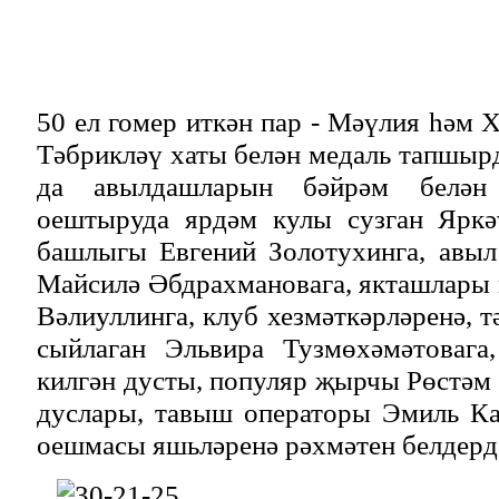
50 ел гомер иткән пар - Мәүлия һәм 
Тәбрикләү хаты белән медаль тапшы
да авылдашларын бәйрәм белән 
оештыруда ярдәм кулы сузган Яркә
башлыгы Евгений Золотухинга, авы
Майсилә Әбдрахмановага, якташлары
Вәлиуллинга, клуб хезмәткәрләренә, 
сыйлаган Эльвира Тузмөхәмәтовага
килгән дусты, популяр җырчы Рөстәм
дуслары, тавыш операторы Эмиль К
оешмасы яшьләренә рәхмәтен белдерд