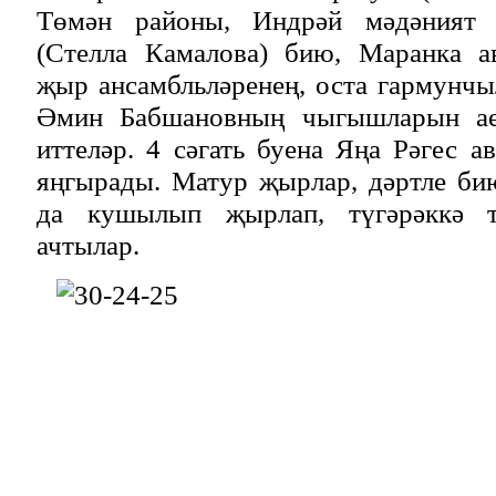
Төмән районы, Индрәй мәдәният 
(Стелла Камалова) бию, Маранка 
җыр ансамбльләренең, оста гармунчы
Әмин Бабшановның чыгышларын ае
иттеләр. 4 сәгать буена Яңа Рәгес 
яңгырады. Матур җырлар, дәртле би
да кушылып җырлап, түгәрәккә т
ачтылар.