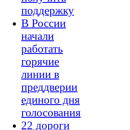
поддержку
В России
начали
работать
горячие
линии в
преддверии
единого дня
голосования
22 дороги