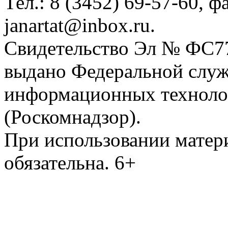
Тел.: 8 (3452) 69-57-60, ф
janartat@inbox.ru.
Свидетельство Эл № ФС77-
выдано Федеральной служб
информационных техноло
(Роскомнадзор).
При использовании матери
обязательна. 6+