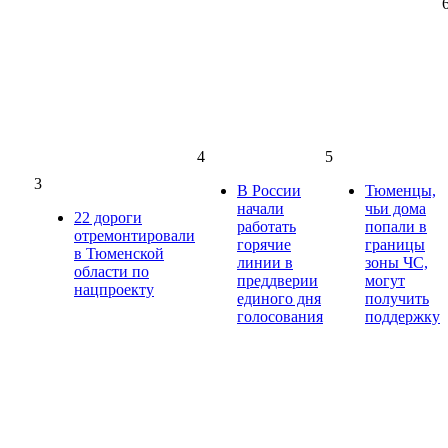
4
5
3
В России
Тюменцы,
начали
чьи дома
22 дороги
работать
попали в
отремонтировали
горячие
границы
в Тюменской
линии в
зоны ЧС,
области по
преддверии
могут
нацпроекту
единого дня
получить
голосования
поддержку