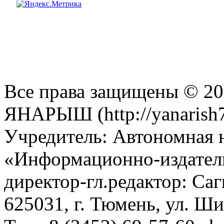
Все права защищены © 201
ЯНАРЫШ (http://yanarish7
Учредитель: Автономная 
«Информационно-издател
директор-гл.редактор: Са
625031, г. Тюмень, ул. Ши