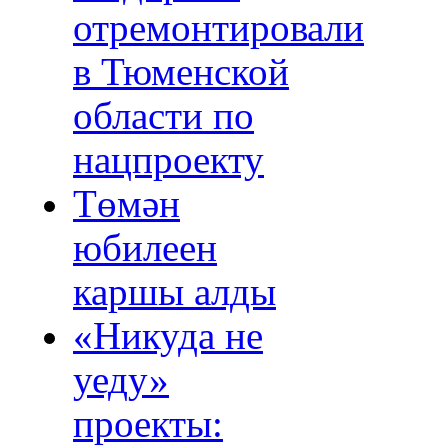
отремонтировали
в Тюменской
области по
нацпроекту
Төмән
юбилеен
каршы алды
«Никуда не
уеду»
проекты: