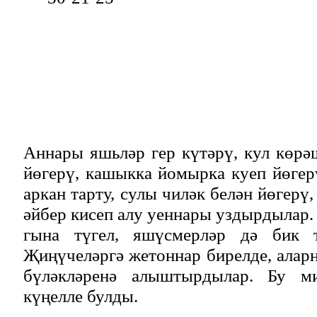
Аннары яшьләр гер күтәрү, кул көрә
йөгерү, кашыкка йомырка куеп йөгерү
аркан тарту, сулы чиләк белән йөгерү,
әйбер кисеп алу уеннары уздырдылар.
гына түгел, яшүсмерләр дә бик т
Җиңүчеләргә жетоннар бирелде, алар
бүләкләренә алыштырдылар. Бу ми
күңелле булды.