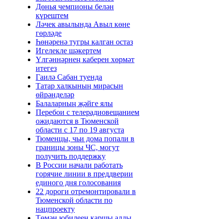
Дөнья чемпионы белән
күрештем
Ләчек авылында Авыл көне
гөрләде
Һөнәренә тугры калган остаз
Игелекле шәкертем
Үлгәннәрнең каберен хөрмәт
итегез
Гаилә Сабан туенда
Татар халкының мирасын
өйрәнделәр
Балаларның җәйге ялы
Перебои с телерадиовещанием
ожидаются в Тюменской
области с 17 по 19 августа
Тюменцы, чьи дома попали в
границы зоны ЧС, могут
получить поддержку
В России начали работать
горячие линии в преддверии
единого дня голосования
22 дороги отремонтировали в
Тюменской области по
нацпроекту
Төмән юбилеен каршы алды