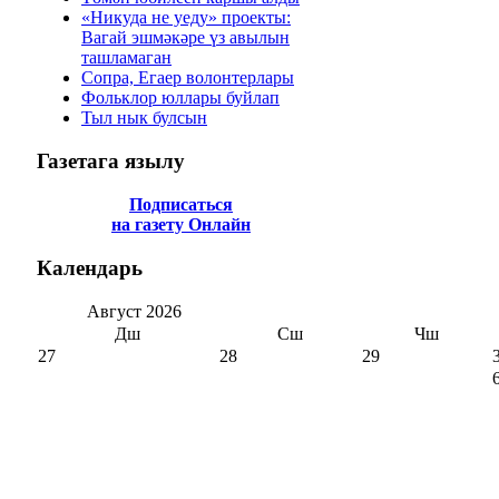
«Никуда не уеду» проекты:
Вагай эшмәкәре үз авылын
ташламаган
Сопра, Егаер волонтерлары
Фольклор юллары буйлап
Тыл нык булсын
Газетага
язылу
Подписаться
на газету Онлайн
Календарь
Август
2026
Дш
Сш
Чш
27
28
29