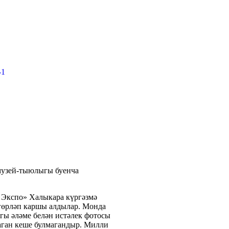
 музей-тыюлыгы буенча
н Экспо» Халыкара күргәзмә
гөрләп каршы алдылар. Монда
ы әләме белән истәлек фотосы
аган кеше булмагандыр. Милли