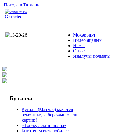
Погода в Тюмени
Gismeteo
Мөхәррият
Видео яңалык
Намаз
О нас
Язылучы почмагы
Бу
санда
Кугалы (Матмас) мәчетен
ремонтлауга бергәләп өлеш
кертик!
«Төрле, ләкин янәшә»
Бигәтен мәчете юбилее