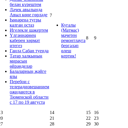
белән күрештем
Ләчек авылында
Авыл көне гөрләде
7
Һөнәренә тугры
калган остаз
Кугалы
Игелекле шәкертем
(Матмас)
Үлгәннәрнең
мәчетен
8
9
каберен хөрмәт
ремонтлауга
итегез
бергәләп
Гаилә Сабан туенда
өлеш
Татар халкының
кертик!
мирасын
өйрәнделәр
Балаларның җәйге
ялы
Перебои с
телерадиовещанием
ожидаются в
Тюменской области
с 17 по 19 августа
13
14
15
16
20
21
22
23
27
28
29
30