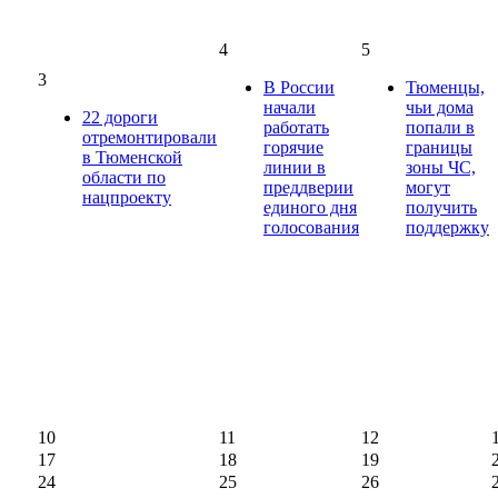
4
5
3
В России
Тюменцы,
начали
чьи дома
22 дороги
работать
попали в
отремонтировали
горячие
границы
в Тюменской
линии в
зоны ЧС,
области по
преддверии
могут
нацпроекту
единого дня
получить
голосования
поддержку
10
11
12
17
18
19
24
25
26