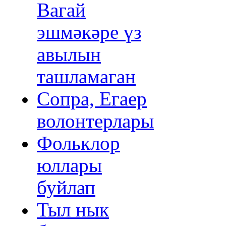
Вагай
эшмәкәре үз
авылын
ташламаган
Сопра, Егаер
волонтерлары
Фольклор
юллары
буйлап
Тыл нык