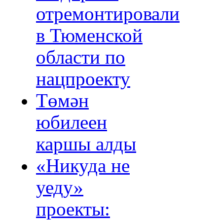
отремонтировали
в Тюменской
области по
нацпроекту
Төмән
юбилеен
каршы алды
«Никуда не
уеду»
проекты: