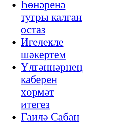
Һөнәренә
тугры калган
остаз
Игелекле
шәкертем
Үлгәннәрнең
каберен
хөрмәт
итегез
Гаилә Сабан