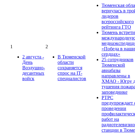
Тюменская обла
вернулась в тро
лидеров
всероссийского
рейтинга ГТО
Тюмень встрети
международну
медиаэкспедиц
1
2
«Победа в наш
сердцах»
2 августа -
В Тюменской
25 сотрудников
День
области
Тюменской
Воздушно-
сохраняется
авиабазы
десантных
спрос на IT-
направлены в
войск
специалистов
ХМАО - Югру д
тушения пожара
заповеднике
РТРС
предупреждает 
проведении
профилактичес
работ на
радиотелевизи
станции в Тюм