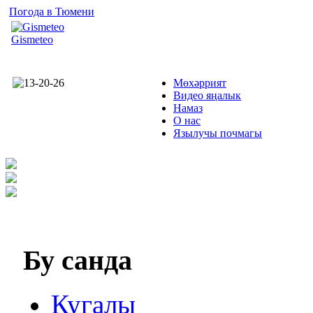
Погода в Тюмени
Gismeteo
Мөхәррият
Видео яңалык
Намаз
О нас
Язылучы почмагы
Бу
санда
Кугалы