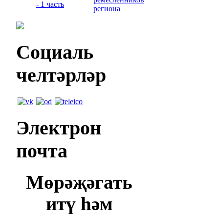
- 1 часть
региона
Социаль
челтәрләр
Электрон
почта
Мөрәҗәгать
итү һәм