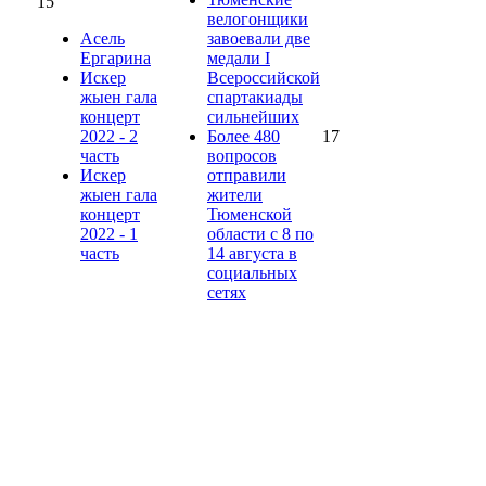
15
велогонщики
Асель
завоевали две
Ергарина
медали I
Искер
Всероссийской
жыен гала
спартакиады
концерт
сильнейших
2022 - 2
Более 480
17
часть
вопросов
Искер
отправили
жыен гала
жители
концерт
Тюменской
2022 - 1
области с 8 по
часть
14 августа в
социальных
сетях