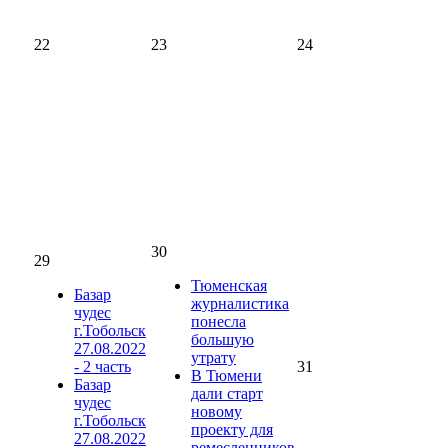
22
23
24
30
29
Тюменская
Базар
журналистика
чудес
понесла
г.Тобольск
большую
27.08.2022
утрату
- 2 часть
31
В Тюмени
Базар
дали старт
чудес
новому
г.Тобольск
проекту для
27.08.2022
ремесленников