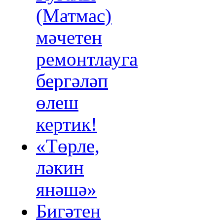
(Матмас)
мәчетен
ремонтлауга
бергәләп
өлеш
кертик!
«Төрле,
ләкин
янәшә»
Бигәтен