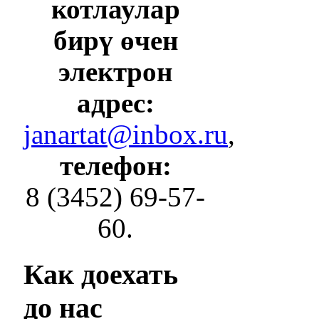
котлаулар
бирү өчен
электрон
адрес:
janartat@inbox.ru
,
телефон:
8 (3452) 69-57-
60.
Как
доехать
до нас