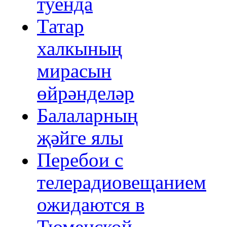
туенда
Татар
халкының
мирасын
өйрәнделәр
Балаларның
җәйге ялы
Перебои с
телерадиовещанием
ожидаются в