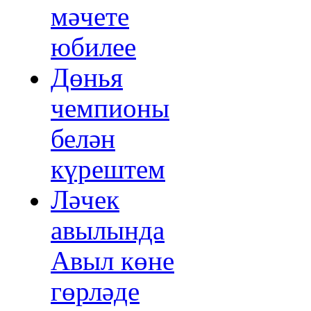
мәчете
юбилее
Дөнья
чемпионы
белән
күрештем
Ләчек
авылында
Авыл көне
гөрләде