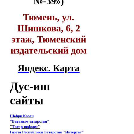
№-39»)
Тюмень, ул.
Шишкова, 6, 2
этаж, Тюменский
издательский дом
Яндекс. Карта
Дус-иш
сайты
Шәһри Казан
"Ватаным татарстан"
"Татар-информ"
Газета Республики Татарстан "Интертат"