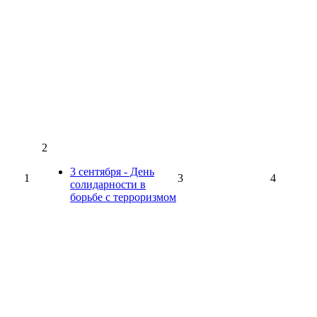
2
3 сентября - День
1
3
4
солидарности в
борьбе с терроризмом