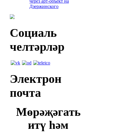
через арт-объект на
Дзержинского
Социаль
челтәрләр
Электрон
почта
Мөрәҗәгать
итү һәм