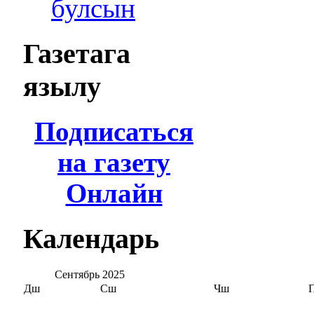
булсын
Газетага
язылу
Подписаться
на газету
Онлайн
Календарь
Сентябрь
2025
Дш
Сш
Чш