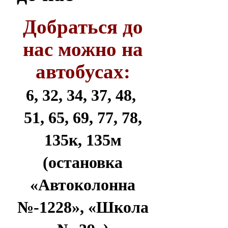
Добраться до
нас можно на
автобусах:
6, 32, 34, 37, 48,
51, 65, 69, 77, 78,
135к, 135м
(остановка
«Автоколонна
№-1228», «Школа