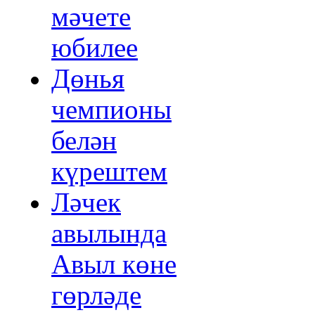
мәчете
юбилее
Дөнья
чемпионы
белән
күрештем
Ләчек
авылында
Авыл көне
гөрләде