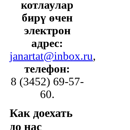
котлаулар
бирү өчен
электрон
адрес:
janartat@inbox.ru
,
телефон:
8 (3452) 69-57-
60.
Как
доехать
до нас