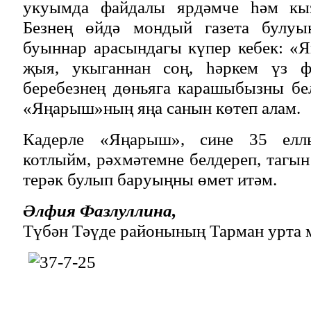
укуымда файдалы ярдәмче һәм кы
Безнең өйдә мондый газета булуы
буыннар арасындагы күпер кебек: «
җыя, укыганнан соң, һәркем үз фи
беребезнең дөньяга карашыбызны бе
«Яңарыш»ның яңа санын көтеп алам.
Кадерле «Яңарыш», сине 35 елл
котлыйм, рәхмәтемне белдереп, тагын
терәк булып баруыңны өмет итәм.
Әлфия Фазлуллина,
Түбән Тәүде районының Тарман урта 