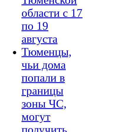
Тюменской
области с 17
по 19
августа
Тюменцы,
чьи дома
попали в
границы
зоны ЧС,
могут
получить