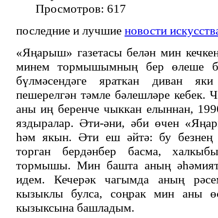
Просмотров: 617
последние и лучшие
новости искусств
«Яңарыш» газетасы белән мин кечке
минем тормышымның бер өлеше бу
бүлмәсендәге яраткан диван яки
пешерелгән тәмле бәлешләре кебек. Ч
аны иң беренче чыккан елыннан, 19
яздыралар. Әти-әни, әби өчен «Яңа
һәм якын. Әти еш әйтә: бу безнең 
торган бердәнбер басма, халкыб
тормышы. Мин башта аның әһәмият
идем. Кечерәк чагымда аның рәсе
кызыклы булса, соңрак мин аны өс
кызыксына башладым.