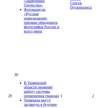
«Защитники
Сергея
Отечества»
Пускепалиса
Фотоконкурс
«Русская
цивилизация»
призван объединить
фотографов России и
всего мира
30
В Тюменской
области проверят
работу системы
29
оповещения граждан
1
2
Тюменцы могут
заглянуть в будущее