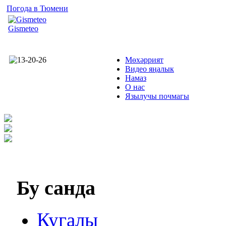
Погода в Тюмени
Gismeteo
Мөхәррият
Видео яңалык
Намаз
О нас
Язылучы почмагы
Бу
санда
Кугалы