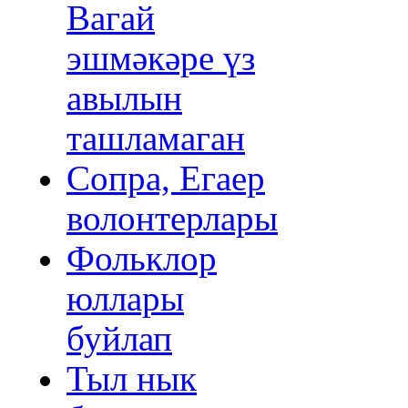
Вагай
эшмәкәре үз
авылын
ташламаган
Сопра, Егаер
волонтерлары
Фольклор
юллары
буйлап
Тыл нык