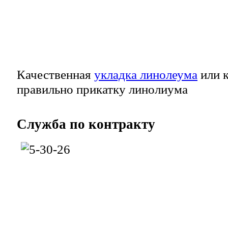
Качественная
укладка линолеума
или к
правильно прикатку линолиума
Служба
по контракту