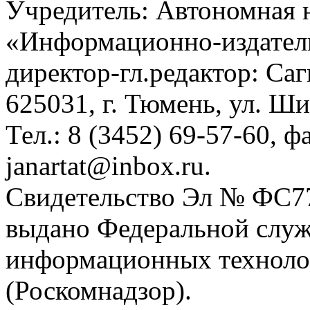
Учредитель: Автономная 
«Информационно-издател
директор-гл.редактор: Са
625031, г. Тюмень, ул. Ши
Тел.: 8 (3452) 69-57-60, ф
janartat@inbox.ru.
Свидетельство Эл № ФС77-
выдано Федеральной служб
информационных техноло
(Роскомнадзор).