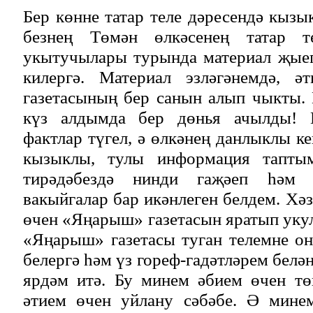
Бер көнне татар теле дәресендә кызы
безнең Төмән өлкәсенең татар т
укытучылары турында материал җыеп
килергә. Материал эзләгәнемдә, 
газетасының бер санын алып чыкты.
күз алдымда бер дөнья ачылды! 
фактлар түгел, ә өлкәнең данлыклы к
кызыклы, тулы информация тапты
тирәдәбездә нинди гаҗәеп һәм 
вакыйгалар бар икәнлеген белдем. Хә
өчен «Яңарыш» газетасын яратып ук
«Яңарыш» газетасы туган телемне он
белергә һәм үз гореф-гадәтләрем белә
ярдәм итә. Бу минем әбием өчен тө
әтием өчен уйлану сәбәбе. Ә мине