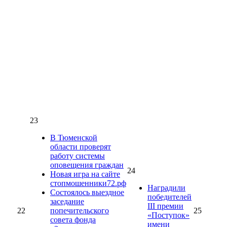
23
В Тюменской
области проверят
работу системы
оповещения граждан
24
Новая игра на сайте
стопмошенники72.рф
Наградили
Состоялось выездное
победителей
заседание
III премии
22
попечительского
25
«Поступок»
совета фонда
имени