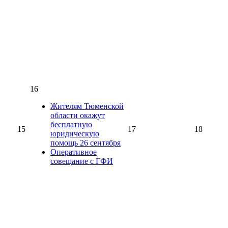
16
Жителям Тюменской
области окажут
бесплатную
15
17
18
юридическую
помощь 26 сентября
Оперативное
совещание с ГФИ