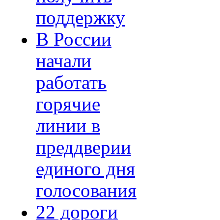
поддержку
В России
начали
работать
горячие
линии в
преддверии
единого дня
голосования
22 дороги