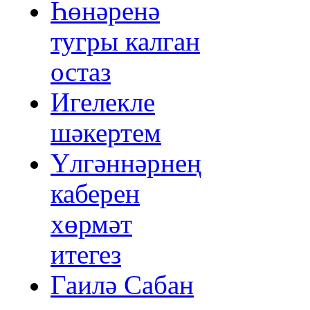
Һөнәренә
тугры калган
остаз
Игелекле
шәкертем
Үлгәннәрнең
каберен
хөрмәт
итегез
Гаилә Сабан