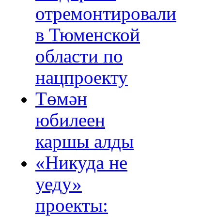
отремонтировали
в Тюменской
области по
нацпроекту
Төмән
юбилеен
каршы алды
«Никуда не
уеду»
проекты: