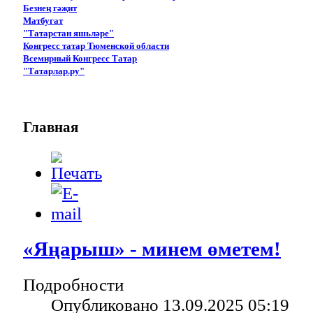
Безнең гәҗит
Матбугат
"Татарстан яшьләре"
Конгресс татар Тюменской области
Всемирный Конгресс Татар
"Татарлар.ру"
Главная
«Яңарыш» - минем өметем!
Подробности
Опубликовано 13.09.2025 05:19