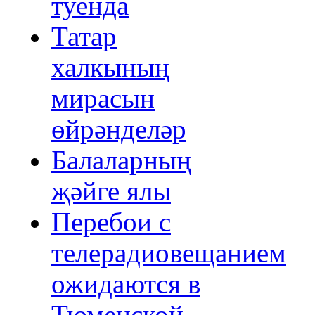
туенда
Татар
халкының
мирасын
өйрәнделәр
Балаларның
җәйге ялы
Перебои с
телерадиовещанием
ожидаются в