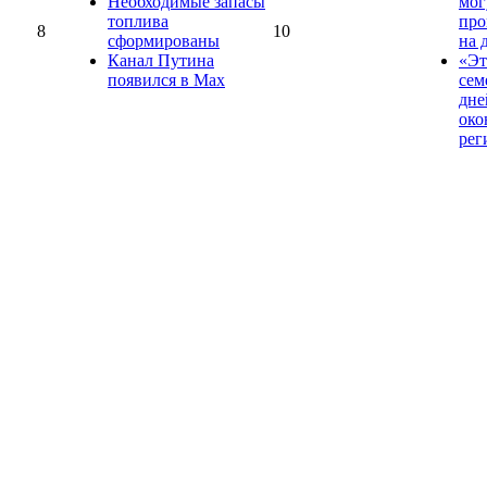
Необходимые запасы
мог
топлива
про
8
10
сформированы
на 
Канал Путина
«Эт
появился в Max
сем
дне
око
рег