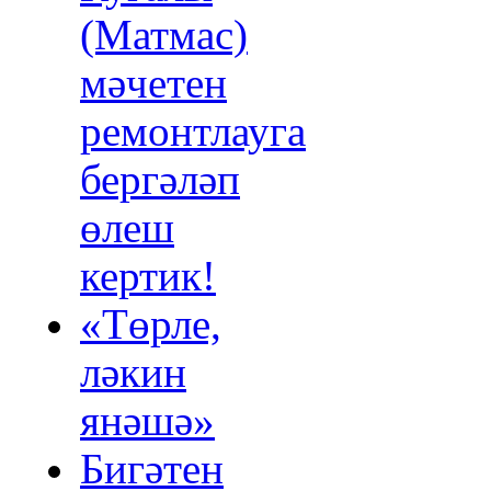
(Матмас)
мәчетен
ремонтлауга
бергәләп
өлеш
кертик!
«Төрле,
ләкин
янәшә»
Бигәтен