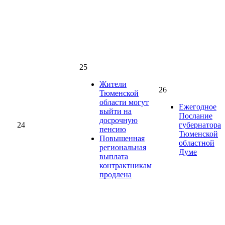
25
Жители
26
Тюменской
области могут
Ежегодное
выйти на
Послание
досрочную
24
губернатора
пенсию
Тюменской
Повышенная
областной
региональная
Думе
выплата
контрактникам
продлена