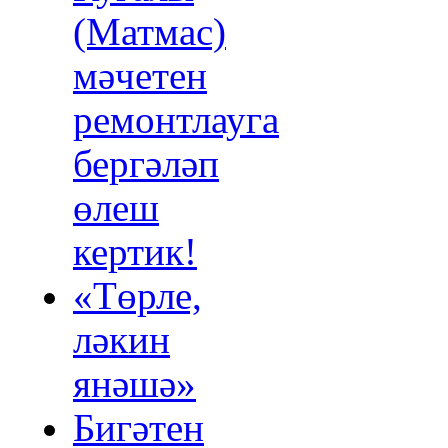
(Матмас)
мәчетен
ремонтлауга
бергәләп
өлеш
кертик!
«Төрле,
ләкин
янәшә»
Бигәтен