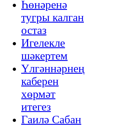
Һөнәренә
тугры калган
остаз
Игелекле
шәкертем
Үлгәннәрнең
каберен
хөрмәт
итегез
Гаилә Сабан