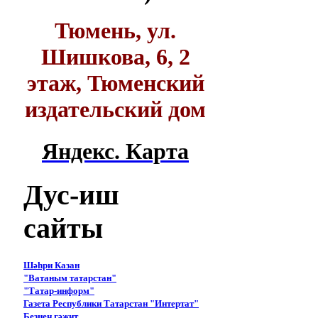
Тюмень, ул.
Шишкова, 6, 2
этаж, Тюменский
издательский дом
Яндекс. Карта
Дус-иш
сайты
Шәһри Казан
"Ватаным татарстан"
"Татар-информ"
Газета Республики Татарстан "Интертат"
Безнең гәҗит