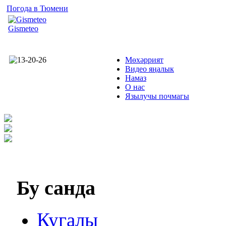
Погода в Тюмени
Gismeteo
Мөхәррият
Видео яңалык
Намаз
О нас
Язылучы почмагы
Бу
санда
Кугалы