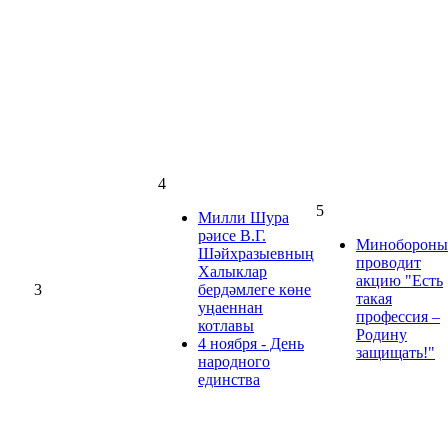
4
5
Милли Шура
рәисе В.Г.
Минобороны
Шәйхразыевның
проводит
Халыклар
акцию "Есть
3
бердәмлеге көне
такая
уңаеннан
профессия –
котлавы
Родину
4 ноября - День
защищать!"
народного
единства