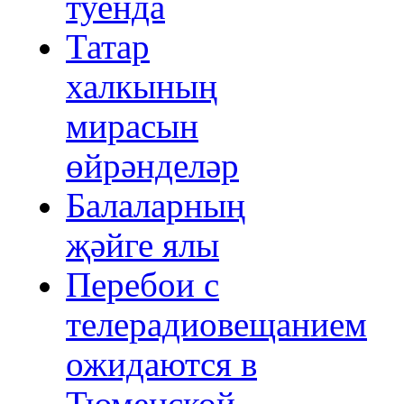
туенда
Татар
халкының
мирасын
өйрәнделәр
Балаларның
җәйге ялы
Перебои с
телерадиовещанием
ожидаются в