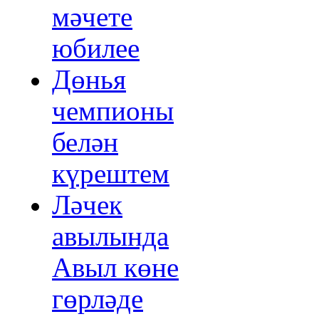
мәчете
юбилее
Дөнья
чемпионы
белән
күрештем
Ләчек
авылында
Авыл көне
гөрләде