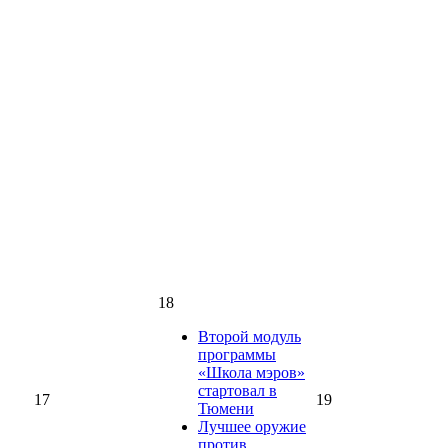
18
Второй модуль
программы
«Школа мэров»
стартовал в
17
19
Тюмени
Лучшее оружие
против