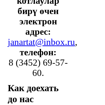
котлаулар
бирү өчен
электрон
адрес:
janartat@inbox.ru
,
телефон:
8 (3452) 69-57-
60.
Как
доехать
до нас