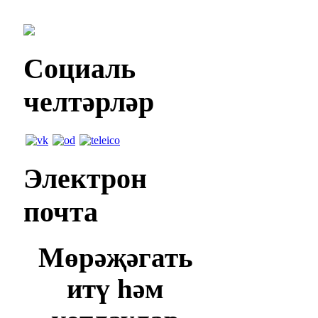
Социаль
челтәрләр
Электрон
почта
Мөрәҗәгать
итү һәм