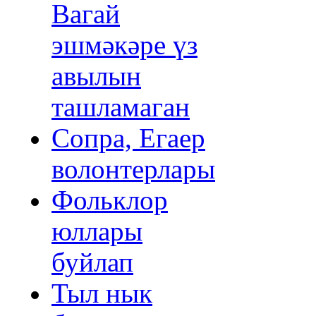
Вагай
эшмәкәре үз
авылын
ташламаган
Сопра, Егаер
волонтерлары
Фольклор
юллары
буйлап
Тыл нык