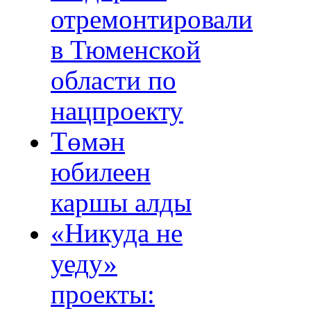
отремонтировали
в Тюменской
области по
нацпроекту
Төмән
юбилеен
каршы алды
«Никуда не
уеду»
проекты: