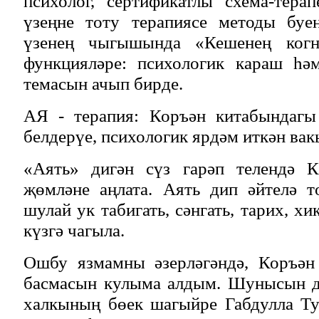
психолог, сертификатлы схема-терап
үзеңне тоту терапиясе методы буен
үзенең чыгышында «Кешенең когн
функцияләре: психологик караш һә
темасын ачып бирде.
АЯ - терапия: Коръән китабындагы
белдерүе, психологик ярдәм иткән вак
«Аять» дигән сүз гарәп телендә К
җөмләне аңлата. Аять дип әйтелә т
шулай ук табигать, сәнгать, тарих, х
күзгә чагыла.
Ошбу язмамны әзерләгәндә, Коръән
басмасын кулыма алдым. Шунысын да
халкының бөек шагыйре Габдулла Ту