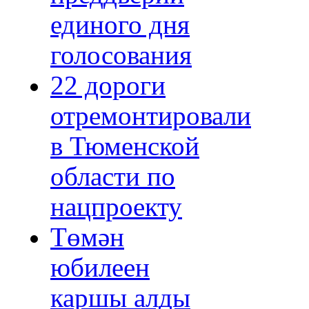
единого дня
голосования
22 дороги
отремонтировали
в Тюменской
области по
нацпроекту
Төмән
юбилеен
каршы алды