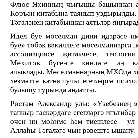
Флюс Яхинның чыгышы башыннан а
Коръән китабына таянып уздырылды.
Тәгаләнең китабыннан аятьләр яңгыра
Идел буе мөселман дини идарәсе и
буе» төбәк вәкиллеге мөселманнарга 
ассоциациясе җитәкчесе, теологи
Мөхитов бүгенге көндәге иң ка
ачыклады. Мөселманнарның МХОдә хе
хезмәттә катнашучы егетләргә психо
булышу турында аңлатты.
Рөстәм Александр улы: «Үзебезнең 
тапкыр гаскәрдәге егетләргә игътибар 
өчен иң мөһиме һәм тиешлесе - ул 
Аллаһы Тәгаләгә чын рәвештә ышану.