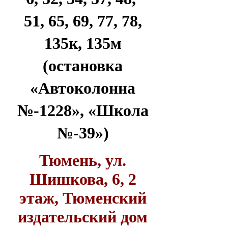
51, 65, 69, 77, 78,
135к, 135м
(остановка
«Автоколонна
№-1228», «Школа
№-39»)
Тюмень, ул.
Шишкова, 6, 2
этаж, Тюменский
издательский дом