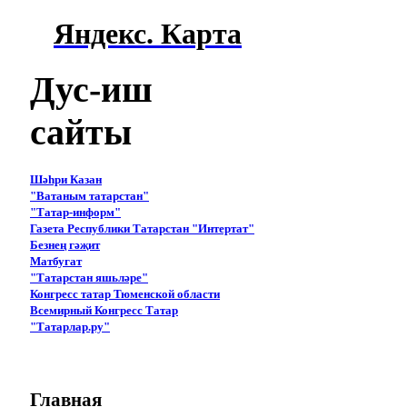
Яндекс. Карта
Дус-иш
сайты
Шәһри Казан
"Ватаным татарстан"
"Татар-информ"
Газета Республики Татарстан "Интертат"
Безнең гәҗит
Матбугат
"Татарстан яшьләре"
Конгресс татар Тюменской области
Всемирный Конгресс Татар
"Татарлар.ру"
Главная