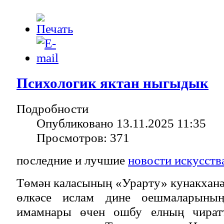
Психологик яктан ныгыдык
Подробности
Опубликовано 13.11.2025 11:35
Просмотров: 371
последние и лучшие
новости искусств
Төмән каласының «Урарту» кунакхан
өлкәсе ислам дине оешмаларының
имамнары өчен ошбу елның чират