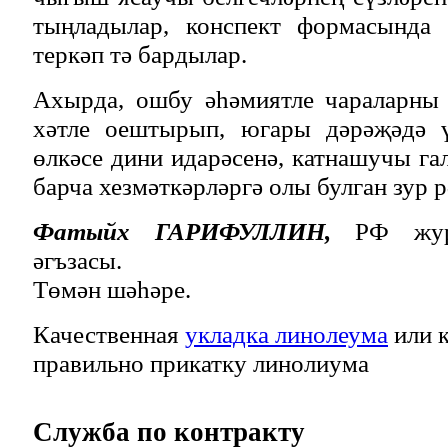
тыңладылар, конспект формасында 
теркәп тә бардылар.
Ахырда, ошбу әһәмиятле чараларны
хәтле оештырып, югары дәрәҗәдә ү
өлкәсе дини идарәсенә, катнашучы г
барча хезмәткәрләргә олы булган зур 
Фатыйх ГАРИФУЛЛИН,
РФ жур
әгъзасы.
Төмән шәһәре.
Качественная
укладка линолеума
или к
правильно прикатку линолиума
Служба
по контракту