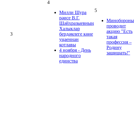
4
5
Милли Шура
рәисе В.Г.
Минобороны
Шәйхразыевның
проводит
Халыклар
акцию "Есть
3
бердәмлеге көне
такая
уңаеннан
профессия –
котлавы
Родину
4 ноября - День
защищать!"
народного
единства