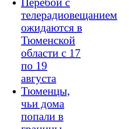
Перебои с
телерадиовещанием
ожидаются в
Тюменской
области с 17
по 19
августа
Тюменцы,
чьи дома
попали в