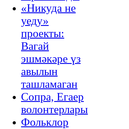
«Никуда не
уеду»
проекты:
Вагай
эшмәкәре үз
авылын
ташламаган
Сопра, Егаер
волонтерлары
Фольклор