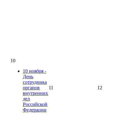
10
10 ноября -
День
сотрудника
органов
11
12
внутренних
дел
Российской
Федерации