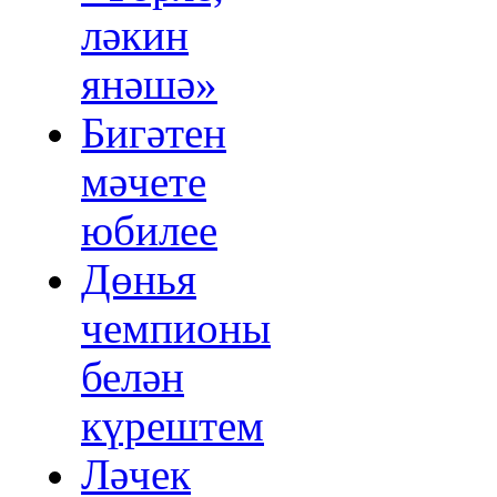
ләкин
янәшә»
Бигәтен
мәчете
юбилее
Дөнья
чемпионы
белән
күрештем
Ләчек