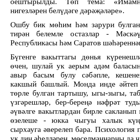
оештырылды. Төп тема: «Имамн
нигезләрен белүдәге дәрәҗәләре».
Ошбу бик мөһим һәм зарури булган
тирән белемле остазлар - Мәскәү
Республикасы һәм Саратов шәһәреннән
Бүгенге вакыттагы дөнья күренешл
өчен, шулай ук аерым адәм баласын
авыр басым булу сәбәпле, кешене
какшый башлый. Монда инде әйтеп 
төрле булган тартышу, ыгы-зыгы, та
үзгәрешләр, бер-береңә нәфрәт туд
әүвәлге вакытлардан бирле сакланып 
өзелеше - юкка чыгуы халык күңе
сырхауга әверелеп бара. Психология
ук дин әһелләрен, мөселманнарны да ч