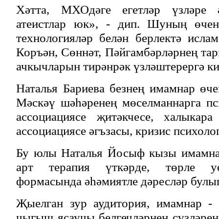
Хәтта, МХОдәге егетләр үзләре 
атеистлар юк», - дип. Шуның өчен
технологияләр белән берлектә исла
Коръән, Сөннәт, Пәйгамбәрләрнең та
ачкычларын тирәнрәк үзләштерергә ки
Наталья Бариева безнең имамнар өч
Мәскәү шәһәренең мөселманнарга пс
ассоциациясе җитәкчесе, халыкара
ассоциациясе әгъзасы, кризис психоло
Бу юлы Наталья Йосыф кызы имамна
арт терапия үткәрде, төрле уе
формасында әһәмиятле дәресләр булып
Җыелган зур аудитория, имамнар - 
чыгыш ясаучы белгечләрнең сүзләрен