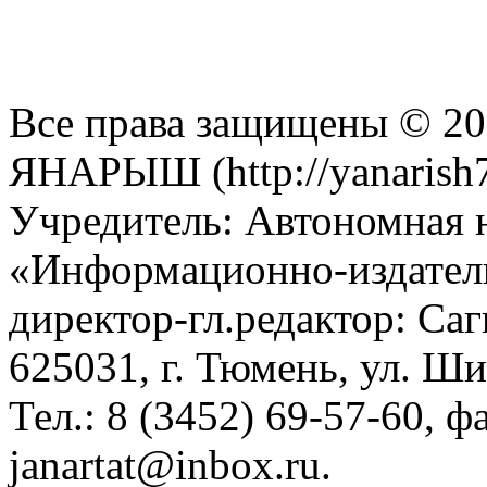
Все права защищены © 201
ЯНАРЫШ (http://yanarish7
Учредитель: Автономная 
«Информационно-издател
директор-гл.редактор: Са
625031, г. Тюмень, ул. Ши
Тел.: 8 (3452) 69-57-60, ф
janartat@inbox.ru.