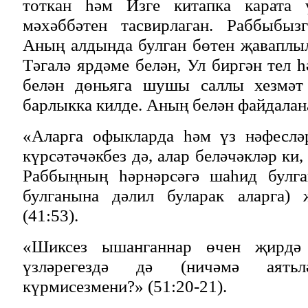
тоткан һәм Изге китапка карата ү
мәхәббәтен тасвирлаган. Раббыбыз
Аның алдында булган бөтен җаваплы
Тәгалә ярдәме белән, Ул биргән тел 
белән дөньяга шушы саллы хезмә
барлыкка килде. Аның белән файдалан
«Аларга офыкларда һәм үз нәфесләр
күрсәтәчәкбез дә, алар беләчәкләр ки,
Раббыңның һәрнәрсәгә шаһид булга
булганына дәлил буларак аларга) 
(41:53).
«Шиксез ышанганнар өчен җирдә
үзләрегездә дә (ничәмә аять
күрмисезмени?» (51:20-21).