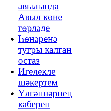
авылында
Авыл көне
гөрләде
Һөнәренә
тугры калган
остаз
Игелекле
шәкертем
Үлгәннәрнең
каберен