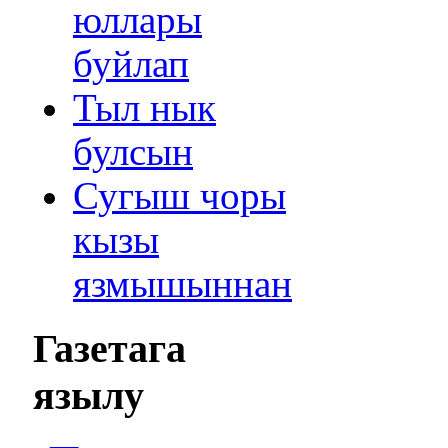
юллары
буйлап
Тыл нык
булсын
Сугыш чоры
кызы
язмышыннан
Газетага
язылу