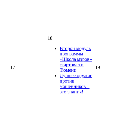
18
Второй модуль
программы
«Школа мэров»
стартовал в
17
19
Тюмени
Лучшее оружие
против
мошенников –
это знания!