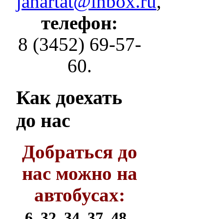
janartat@inbox.ru
,
телефон:
8 (3452) 69-57-
60.
Как
доехать
до нас
Добраться до
нас можно на
автобусах:
6, 32, 34, 37, 48,