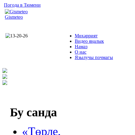
Погода в Тюмени
Gismeteo
Мөхәррият
Видео яңалык
Намаз
О нас
Язылучы почмагы
Бу
санда
«Төрле,