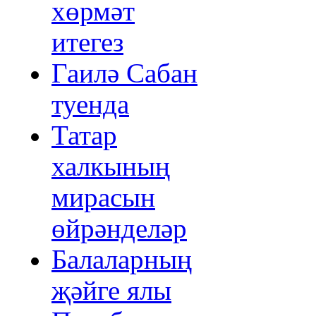
хөрмәт
итегез
Гаилә Сабан
туенда
Татар
халкының
мирасын
өйрәнделәр
Балаларның
җәйге ялы