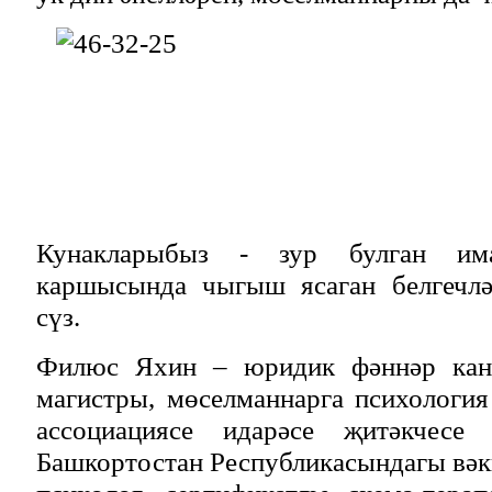
Кунакларыбыз - зур булган има
каршысында чыгыш ясаган белгечлә
сүз.
Филюс Яхин – юридик фәннәр канд
магистры, мөселманнарга психологи
ассоциациясе идарәсе җитәкчесе
Башкортостан Республикасындагы вәки