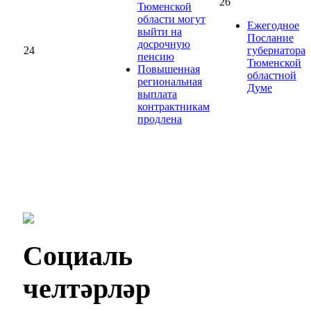
26
Тюменской
области могут
Ежегодное
выйти на
Послание
досрочную
24
губернатора
пенсию
Тюменской
Повышенная
областной
региональная
Думе
выплата
контрактникам
продлена
Социаль
челтәрләр