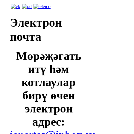
Электрон
почта
Мөрәҗәгать
итү һәм
котлаулар
бирү өчен
электрон
адрес: