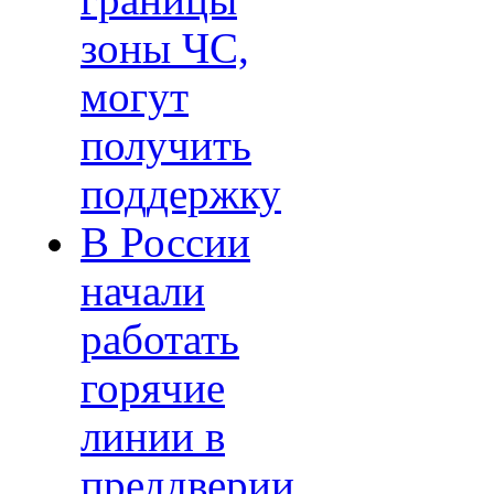
границы
зоны ЧС,
могут
получить
поддержку
В России
начали
работать
горячие
линии в
преддверии