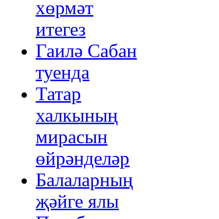
хөрмәт
итегез
Гаилә Сабан
туенда
Татар
халкының
мирасын
өйрәнделәр
Балаларның
җәйге ялы