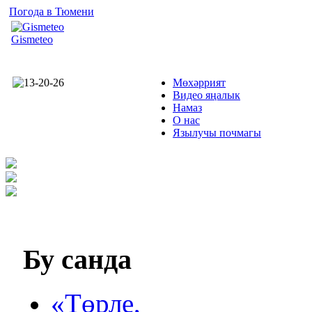
Погода в Тюмени
Gismeteo
Мөхәррият
Видео яңалык
Намаз
О нас
Язылучы почмагы
Бу
санда
«Төрле,