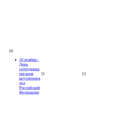
10
10 ноября -
День
сотрудника
органов
11
12
внутренних
дел
Российской
Федерации