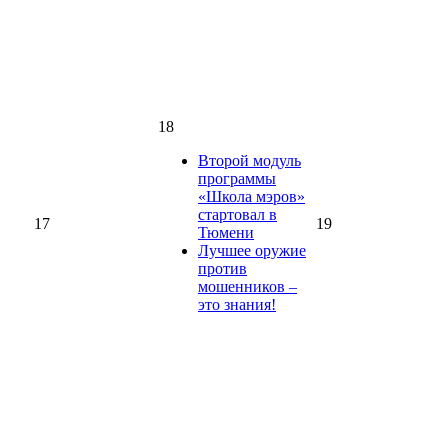
18
Второй модуль
программы
«Школа мэров»
стартовал в
17
19
Тюмени
Лучшее оружие
против
мошенников –
это знания!