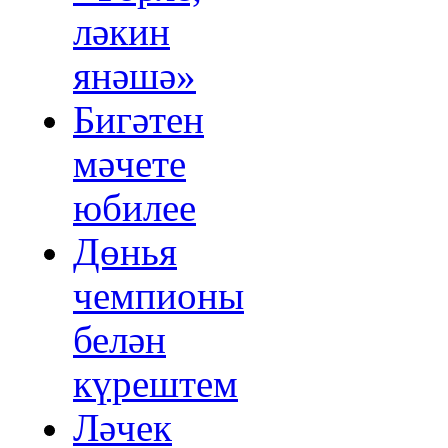
ләкин
янәшә»
Бигәтен
мәчете
юбилее
Дөнья
чемпионы
белән
күрештем
Ләчек