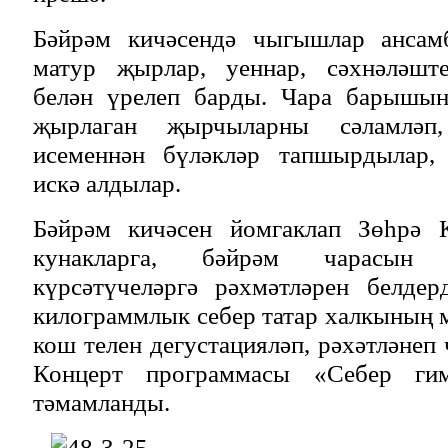
Бәйрәм кичәсендә чыгышлар ансам
матур җырлар, уеннар, сәхнәләште
белән үрелеп барды. Чара барышын
җырлаган җырчыларны сәламләп,
исеменнән бүләкләр тапшырдылар, 
искә алдылар.
Бәйрәм кичәсен йомгаклап Зөһрә К
кунакларга, бәйрәм чарасын
күрсәтүчеләргә рәхмәтләрен белде
килограммлык себер татар халкының 
кош телен дегустацияләп, рәхәтләнеп
Концерт программасы «Себер г
тәмамланды.