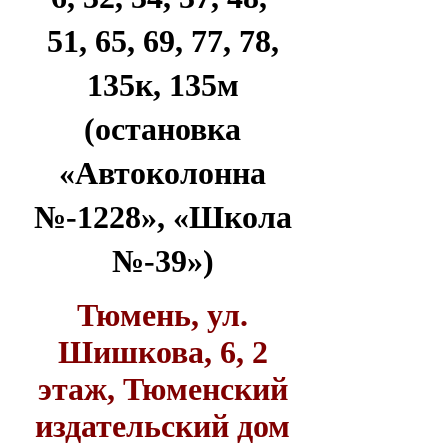
51, 65, 69, 77, 78,
135к, 135м
(остановка
«Автоколонна
№-1228», «Школа
№-39»)
Тюмень, ул.
Шишкова, 6, 2
этаж, Тюменский
издательский дом