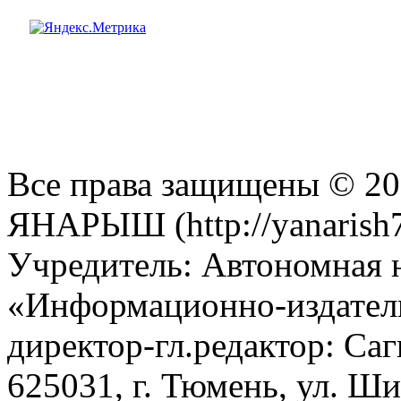
Все права защищены © 201
ЯНАРЫШ (http://yanarish7
Учредитель: Автономная 
«Информационно-издател
директор-гл.редактор: Са
625031, г. Тюмень, ул. Ши