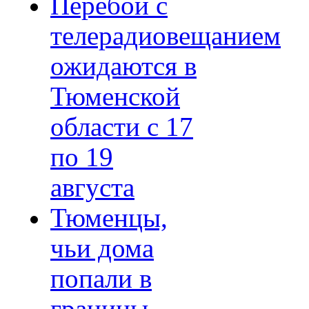
Перебои с
телерадиовещанием
ожидаются в
Тюменской
области с 17
по 19
августа
Тюменцы,
чьи дома
попали в