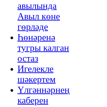
авылында
Авыл көне
гөрләде
Һөнәренә
тугры калган
остаз
Игелекле
шәкертем
Үлгәннәрнең
каберен