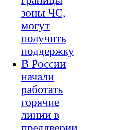
границы
зоны ЧС,
могут
получить
поддержку
В России
начали
работать
горячие
линии в
преддверии