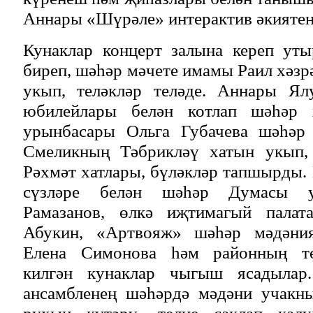
Аннары «Шүрәле» интерактив әкиятен
Кунаклар концерт залына кереп уты
биреп, шәһәр мәчете имамы Раил хәз
укып, теләкләр теләде. Аннары Ял
юбилейлары белән котлап шәһәр 
урынбасары Ольга Губачева шәһәр
Смеликның Тәбрикләү хатын укып, 
Рәхмәт хатлары, бүләкләр тапшырды.
сүзләре белән шәһәр Думасы у
Рамазанов, өлкә иҗтимагый палат
Абукин, «Артвояж» шәһәр мәдәния
Елена Симонова һәм районның тө
килгән кунаклар чыгыш ясадылар
ансамбленең шәһәрдә мәдәни учакны
рухын күтәрү, телне саклап кал