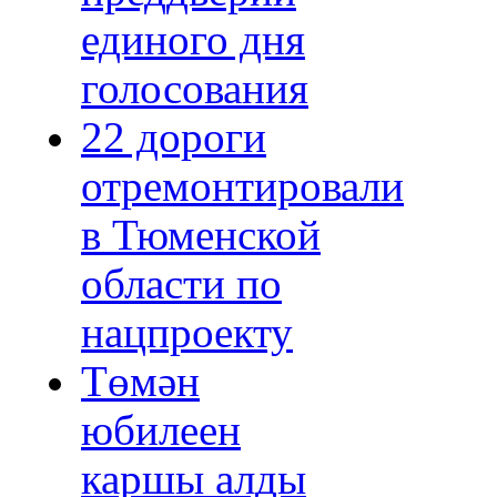
единого дня
голосования
22 дороги
отремонтировали
в Тюменской
области по
нацпроекту
Төмән
юбилеен
каршы алды