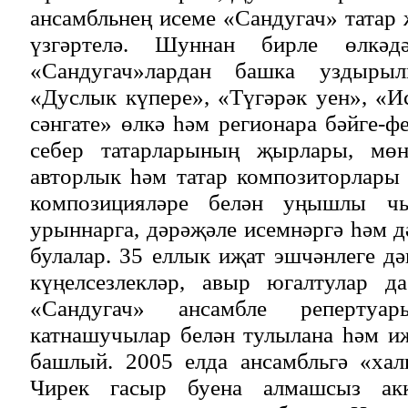
ансамбльнең исеме «Сандугач» татар
үзгәртелә. Шуннан бирле өлкә
«Сандугач»лардан башка уздырыл
«Дуслык күпере», «Түгәрәк уен», «
сәнгате» өлкә һәм регионара бәйге-ф
себер татарларының җырлары, мөнә
авторлык һәм татар композиторлары
композицияләре белән уңышлы ч
урыннарга, дәрәҗәле исемнәргә һәм д
булалар. 35 еллык иҗат эшчәнлеге д
күңелсезлекләр, авыр югалтулар д
«Сандугач» ансамбле репертуа
катнашучылар белән тулылана һәм и
башлый. 2005 елда ансамбльгә «хал
Чирек гасыр буена алмашсыз акк