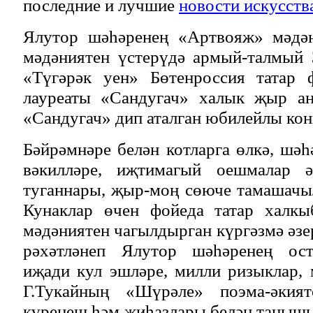
последние и лучшие
новости искусств
Ялутор шәһәренең «Артвояж» мәдән
мәдәниятен үстерүдә армый-талмый 
«Түгәрәк уен» Бөтенроссия татар 
лауреаты «Сандугач» халык җыр ан
«Сандугач» дип аталган юбилейлы кон
Бәйрәмнәре белән котларга өлкә, шәһ
вәкилләре, иҗтимагый оешмалар әг
туганнары, җыр-моң сөюче тамашачы
Кунаклар өчен фойеда татар халк
мәдәниятен чагылдырган күргәзмә әзе
рәхәтләнеп Ялутор шәһәренең ост
иҗади кул эшләре, милли ризыклар, 
Г.Тукайның «Шүрәле» поэма-әкият
күренеш һәм җиһазлары белән танышы