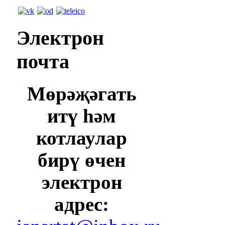
Электрон
почта
Мөрәҗәгать
итү һәм
котлаулар
бирү өчен
электрон
адрес: