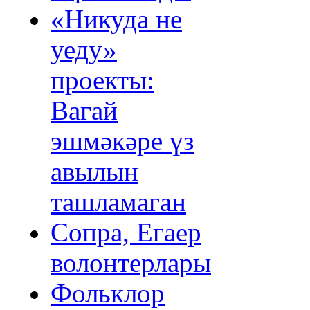
«Никуда не
уеду»
проекты:
Вагай
эшмәкәре үз
авылын
ташламаган
Сопра, Егаер
волонтерлары
Фольклор