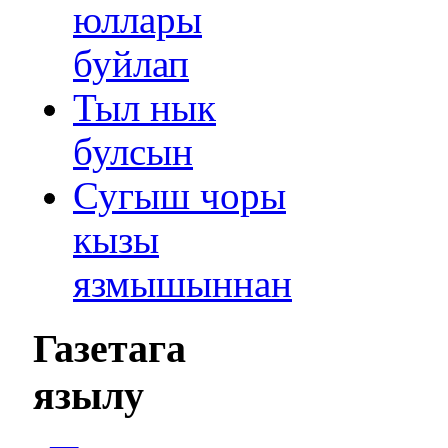
юллары
буйлап
Тыл нык
булсын
Сугыш чоры
кызы
язмышыннан
Газетага
язылу