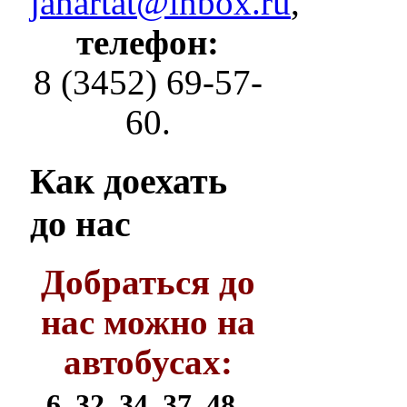
janartat@inbox.ru
,
телефон:
8 (3452) 69-57-
60.
Как
доехать
до нас
Добраться до
нас можно на
автобусах:
6, 32, 34, 37, 48,