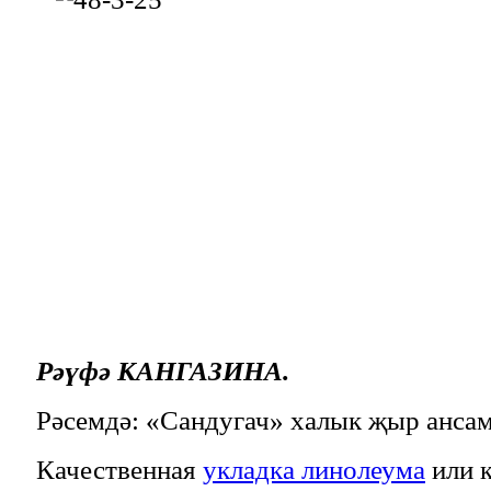
Рәүфә КАНГАЗИНА.
Рәсемдә: «Сандугач» халык җыр ансам
Качественная
укладка линолеума
или к