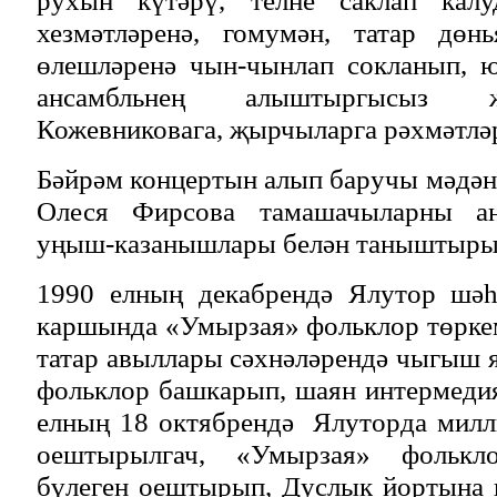
хезмәтләренә, гомумән, татар дөн
өлешләренә чын-чынлап сокланып, ю
ансамбльнең алыштыргысыз җ
Кожевниковага, җырчыларга рәхмәтләр
Бәйрәм концертын алып баручы мәдән
Олеся Фирсова тамашачыларны ан
уңыш-казанышлары белән таныштыры
1990 елның декабрендә Ялутор шәһ
каршында «Умырзая» фольклор төрке
татар авыллары сәхнәләрендә чыгыш я
фольклор башкарып, шаян интермедия
елның 18 октябрендә Ялуторда милл
оештырылгач, «Умырзая» фолькло
бүлеген оештырып, Дуслык йортына 