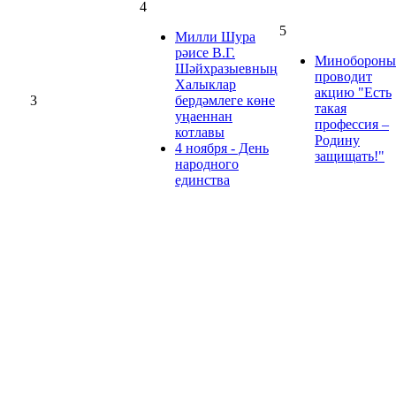
4
5
Милли Шура
рәисе В.Г.
Минобороны
Шәйхразыевның
проводит
Халыклар
акцию "Есть
3
бердәмлеге көне
такая
уңаеннан
профессия –
котлавы
Родину
4 ноября - День
защищать!"
народного
единства