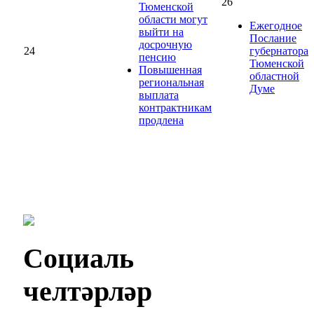
26
Тюменской
области могут
Ежегодное
выйти на
Послание
досрочную
24
губернатора
пенсию
Тюменской
Повышенная
областной
региональная
Думе
выплата
контрактникам
продлена
Социаль
челтәрләр