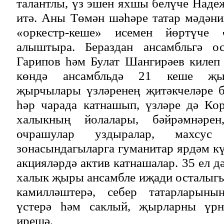
талантлы, үз эшен яхшы белүче Наде
итә. Аны Төмән шәһәре татар мәдәния
«оркестр-кеше» исемен йөртүче 
алыштыра. Бераздан ансамбльгә 
Гарипов һәм Булат Шангирәев килеп
көндә ансамбльдә 21 кеше җыр
җырчылары үзләренең җитәкчеләре б
һәр чарада катнашып, үзләре дә Ко
халыкның йолалары, бәйрәмнәрен
очрашулар уздыралар, махсус
зонасындагыларга гуманитар ярдәм кү
акцияләрдә актив катнашалар. 35 ел 
халык җыры ансамбле иҗади осталыгы
камилләштерә, себер татарларын
үстерә һәм саклый, җырларны үрн
ирешә.