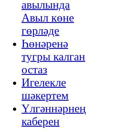
авылында
Авыл көне
гөрләде
Һөнәренә
тугры калган
остаз
Игелекле
шәкертем
Үлгәннәрнең
каберен