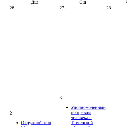
Дш
Сш
26
27
28
3
Уполномоченный
по правам
2
человека в
Окружной этап
Тюменской