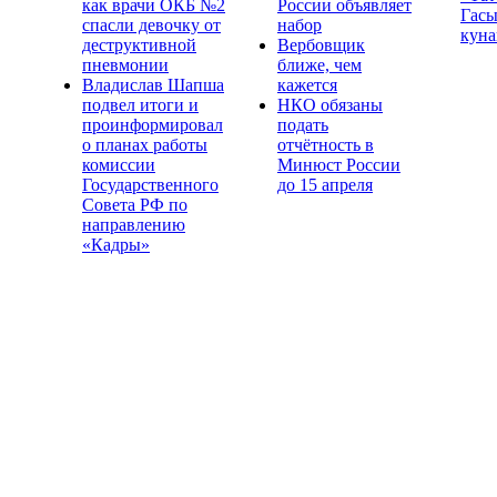
как врачи ОКБ №2
России объявляет
Гасы
спасли девочку от
набор
куна
деструктивной
Вербовщик
пневмонии
ближе, чем
Владислав Шапша
кажется
подвел итоги и
НКО обязаны
проинформировал
подать
о планах работы
отчётность в
комиссии
Минюст России
Государственного
до 15 апреля
Совета РФ по
направлению
«Кадры»