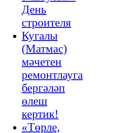
День
строителя
Кугалы
(Матмас)
мәчетен
ремонтлауга
бергәләп
өлеш
кертик!
«Төрле,