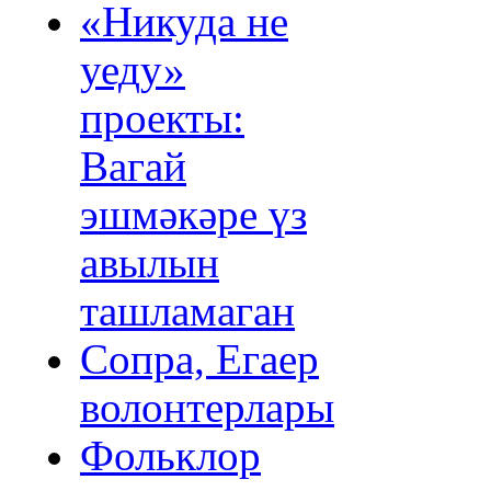
«Никуда не
уеду»
проекты:
Вагай
эшмәкәре үз
авылын
ташламаган
Сопра, Егаер
волонтерлары
Фольклор