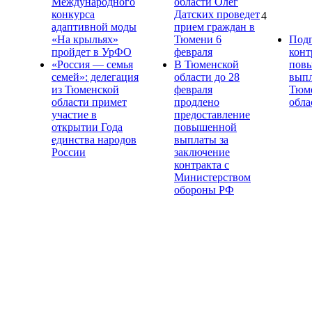
Международного
области Олег
конкурса
Датских проведет
4
адаптивной моды
прием граждан в
«На крыльях»
Тюмени 6
Под
пройдет в УрФО
февраля
конт
«Россия — семья
В Тюменской
пов
семей»: делегация
области до 28
выпл
из Тюменской
февраля
Тюм
области примет
продлено
обла
участие в
предоставление
открытии Года
повышенной
единства народов
выплаты за
России
заключение
контракта с
Министерством
обороны РФ