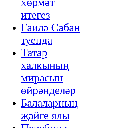
хөрмәт
итегез
Гаилә Сабан
туенда
Татар
халкының
мирасын
өйрәнделәр
Балаларның
җәйге ялы