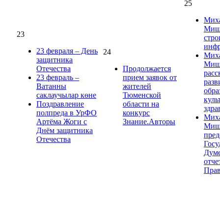
25
Мих
Мишу
23
стро
инфр
23 февраля – День
24
Мих
защитника
Миш
Отечества
Продолжается
расс
23 февраль –
прием заявок от
разв
Ватанны
жителей
обра
саклаучылар көне
Тюменской
куль
Поздравление
области на
здра
полпреда в УрФО
конкурс
Мих
Артёма Жоги с
Знание.Авторы
Миш
Днём защитника
пред
Отечества
Госу
Дум
отче
Прав