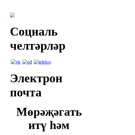
Социаль
челтәрләр
Электрон
почта
Мөрәҗәгать
итү һәм