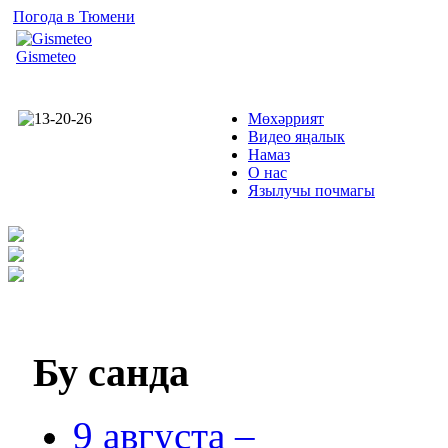
Погода в Тюмени
Gismeteo
Мөхәррият
Видео яңалык
Намаз
О нас
Язылучы почмагы
Бу
санда
9 августа –