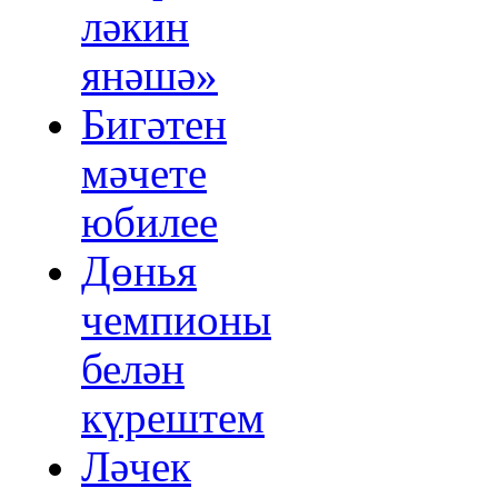
ләкин
янәшә»
Бигәтен
мәчете
юбилее
Дөнья
чемпионы
белән
күрештем
Ләчек