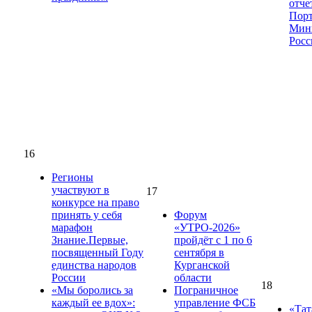
отче
Пор
Мин
Росс
16
Регионы
участвуют в
17
конкурсе на право
принять у себя
Форум
марафон
«УТРО-2026»
Знание.Первые,
пройдёт с 1 по 6
посвященный Году
сентября в
единства народов
Курганской
России
области
18
«Мы боролись за
Пограничное
каждый ее вдох»:
управление ФСБ
«Тат