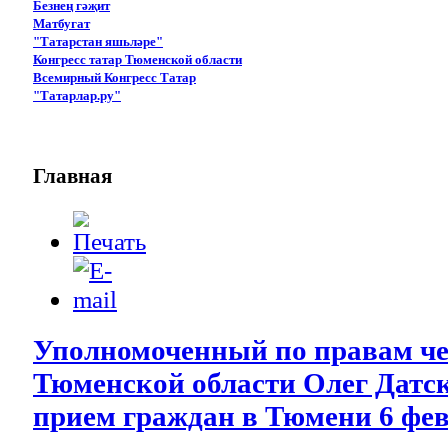
Безнең гәҗит
Матбугат
"Татарстан яшьләре"
Конгресс татар Тюменской области
Всемирный Конгресс Татар
"Татарлар.ру"
Главная
Уполномоченный по правам че
Тюменской области Олег Датск
прием граждан в Тюмени 6 фе