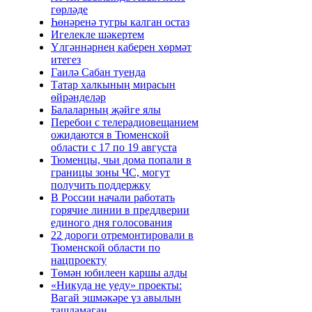
гөрләде
Һөнәренә тугры калган остаз
Игелекле шәкертем
Үлгәннәрнең каберен хөрмәт
итегез
Гаилә Сабан туенда
Татар халкының мирасын
өйрәнделәр
Балаларның җәйге ялы
Перебои с телерадиовещанием
ожидаются в Тюменской
области с 17 по 19 августа
Тюменцы, чьи дома попали в
границы зоны ЧС, могут
получить поддержку
В России начали работать
горячие линии в преддверии
единого дня голосования
22 дороги отремонтировали в
Тюменской области по
нацпроекту
Төмән юбилеен каршы алды
«Никуда не уеду» проекты:
Вагай эшмәкәре үз авылын
ташламаган