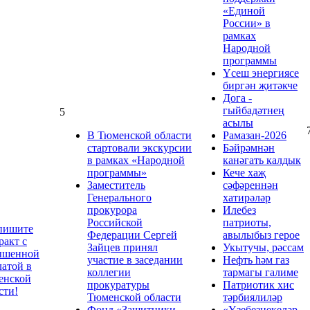
«Единой
России» в
рамках
Народной
программы
Үсеш энергиясе
биргән җитәкче
Дога -
гыйбадәтнең
5
асылы
В Тюменской области
Рамазан-2026
стартовали экскурсии
Бәйрәмнән
в рамках «Народной
канәгать калдык
программы»
Кече хаҗ
Заместитель
сәфәреннән
Генерального
хатирәләр
прокурора
Илебез
Российской
патриоты,
пишите
Федерации Сергей
авылыбыз герое
ракт с
Зайцев принял
Укытучы, рәссам
ышенной
участие в заседании
Нефть һәм газ
атой в
коллегии
тармагы галиме
енской
прокуратуры
Патриотик хис
сти!
Тюменской области
тәрбиялиләр
Фонд «Защитники
«Үзебезнекеләр