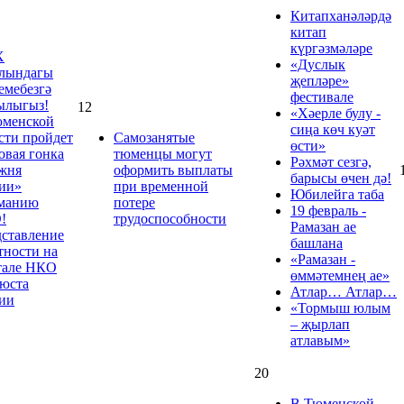
Китапханәләрдә
китап
күргәзмәләре
Х
«Дуслык
алындагы
җепләре»
емебезгә
фестивале
ылыгыз!
12
«Хәерле булу -
юменской
сиңа көч куәт
сти пройдет
Самозанятые
өсти»
овая гонка
тюменцы могут
Рәхмәт сезгә,
жня
оформить выплаты
барысы өчен дә!
ии»
при временной
Юбилейга таба
манию
потере
19 февраль -
!
трудоспособности
Рамазан ае
ставление
башлана
тности на
«Рамазан -
тале НКО
өммәтемнең ае»
юста
Атлар… Атлар…
ии
«Тормыш юлым
– җырлап
атлавым»
20
В Тюменской