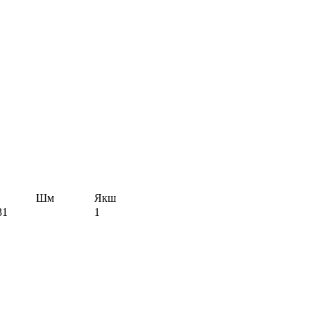
Шм
Якш
31
1