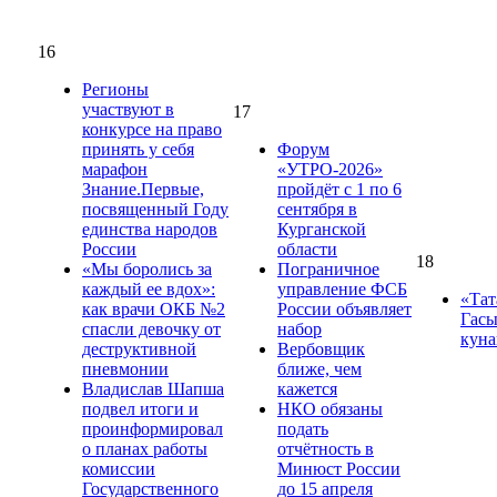
16
Регионы
участвуют в
17
конкурсе на право
принять у себя
Форум
марафон
«УТРО-2026»
Знание.Первые,
пройдёт с 1 по 6
посвященный Году
сентября в
единства народов
Курганской
России
области
18
«Мы боролись за
Пограничное
каждый ее вдох»:
управление ФСБ
«Тат
как врачи ОКБ №2
России объявляет
Гасы
спасли девочку от
набор
куна
деструктивной
Вербовщик
пневмонии
ближе, чем
Владислав Шапша
кажется
подвел итоги и
НКО обязаны
проинформировал
подать
о планах работы
отчётность в
комиссии
Минюст России
Государственного
до 15 апреля