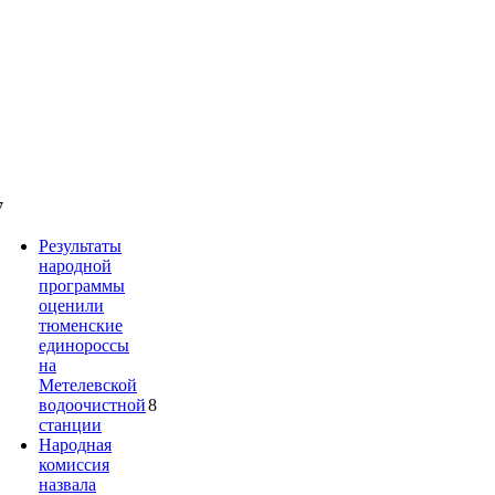
7
Результаты
народной
программы
оценили
тюменские
единороссы
на
Метелевской
водоочистной
8
станции
Народная
комиссия
назвала