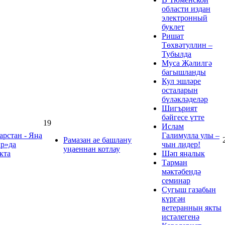
области издан
электронный
буклет
Ришат
Төхвәтуллин –
Тубылда
Муса Җәлилгә
багышланды
Кул эшләре
осталарын
бүләкләделәр
Шигърият
бәйгесе үтте
19
Ислам
арстан - Яңа
Галимулла улы –
Рамазан ае башлану
р»да
чын лидер!
уңаеннан котлау
кта
Шәп яңалык
Тарман
мәктәбендә
семинар
Сугыш газабын
күргән
ветеранның якты
истәлегенә