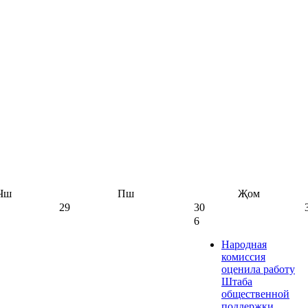
Чш
Пш
Җом
29
30
6
Народная
комиссия
оценила работу
Штаба
общественной
поддержки