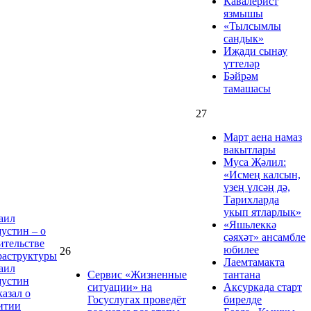
Кавалерист
язмышы
«Тылсымлы
сандык»
Иҗади сынау
үттеләр
Бәйрәм
тамашасы
27
Март аена намаз
вакытлары
Муса Җәлил:
«Исмең калсын,
үзең үлсәң дә,
Тарихларда
укып ятларлык»
аил
«Яшьлеккә
стин – о
сәяхәт» ансамбле
ительстве
юбилее
26
аструктуры
Лаемтамакта
аил
Сервис «Жизненные
тантана
устин
ситуации» на
Аксуркада старт
казал о
Госуслугах проведёт
бирелде
итии