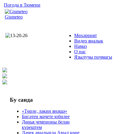
Погода в Тюмени
Gismeteo
Мөхәррият
Видео яңалык
Намаз
О нас
Язылучы почмагы
Бу
санда
«Төрле, ләкин янәшә»
Бигәтен мәчете юбилее
Дөнья чемпионы белән
күрештем
Ләчек авылында Авыл көне