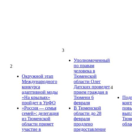
3
Уполномоченный
по правам
2
человека в
Окружной этап
Тюменской
Международного
области Олег
конкурса
Датских проведет
4
адаптивной моды
прием граждан в
«На крыльях»
Тюмени 6
Под
пройдет в УрФО
февраля
конт
«Россия — семья
В Тюменской
пов
семей»: делегация
области до 28
выпл
из Тюменской
февраля
Тюм
области примет
продлено
обла
участие в
предоставление