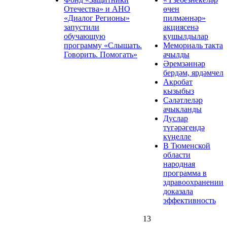
Отечества» и АНО
өчен
«Диалог Регионы»
пилмәннәр»
запустили
акциясенә
обучающую
кушылдылар
программу «Слышать.
Мемориаль такта
Говорить. Помогать»
ачылды
Әремзәннәр
бердәм, ярдәмчел
Акробат
кызыбыз
Сәләтлеләр
ачыкланды
Дуслар
түгәрәгендә
күңелле
В Тюменской
области
народная
программа в
здравоохранении
доказала
эффективность
13