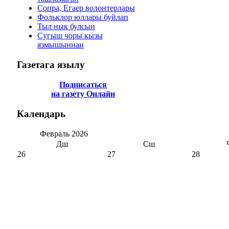
Сопра, Егаер волонтерлары
Фольклор юллары буйлап
Тыл нык булсын
Сугыш чоры кызы
язмышыннан
Газетага
язылу
Подписаться
на газету Онлайн
Календарь
Февраль
2026
Дш
Сш
26
27
28