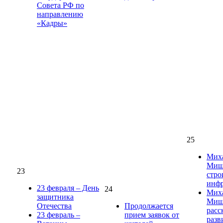
Совета РФ по
направлению
«Кадры»
25
Мих
Мишу
23
стро
инфр
23 февраля – День
24
Мих
защитника
Миш
Отечества
Продолжается
расс
23 февраль –
прием заявок от
разв