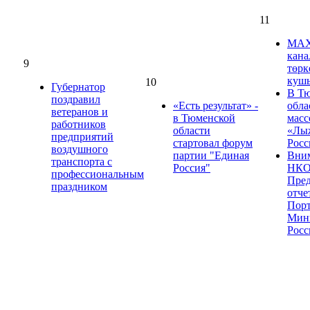
11
МА
кан
9
төрк
куш
10
​​​​​​​Губернатор
В Т
поздравил
«Есть результат» -
обла
ветеранов и
в Тюменской
масс
работников
области
«Лы
предприятий
стартовал форум
Росс
воздушного
партии "Единая
Вни
транспорта с
Россия"
НКО
профессиональным
Пред
праздником
отче
Пор
Мин
Росс