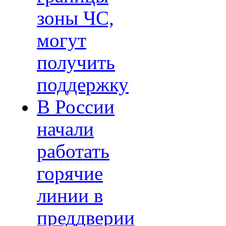
зоны ЧС,
могут
получить
поддержку
В России
начали
работать
горячие
линии в
преддверии