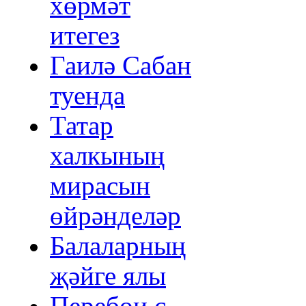
хөрмәт
итегез
Гаилә Сабан
туенда
Татар
халкының
мирасын
өйрәнделәр
Балаларның
җәйге ялы