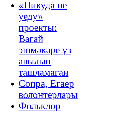
«Никуда не
уеду»
проекты:
Вагай
эшмәкәре үз
авылын
ташламаган
Сопра, Егаер
волонтерлары
Фольклор