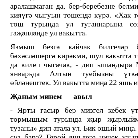
аралашмаган да, бер-беребезне белми
кияүгә чыгуын төшендә күрә. «Хак 
төш турында ул туганнарына с
гаҗәпләнде ул вакытта.
Язмыш безгә кайчак билгеләр 
бәхәсләшергә кирәкми, шул вакытта
да килеп чыгачак, - дип ышандыра 
январьда Алтын туебызны үткә
өйләнештек. Ул вакытта миңа 22 яшь и
Җаным минем — авыл
- Ярты гасыр бер мизгел кебек үт
тормышым турында җыр җырлый
тузаны» дип атала ул. Бик ошый миңа
сүз бара? Герой яшьлеге ничек узып