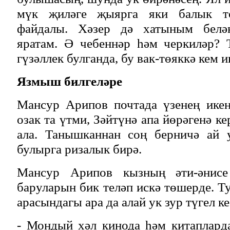
мүк җиләге җыярга яки балык то
файдалы. Хәзер дә хатыным белә
яратам. Ә чебеннәр һәм черкиләр?
гүзәллек булганда, бу вак-төяккә кем и
Язмыш билгеләре
Мансур Арипов почтада үзенең икен
озак та үтми, Зәйтүнә апа йөрәгенә к
ала. Танышканнан соң берничә ай 
булырга ризалык бирә.
Мансур Арипов кызның әти-әнисе
баруларын бик теләп искә төшерде. Т
арасындагы ара да алай ук зур түгел ке
- Мондый хәл кинода һәм китапларда