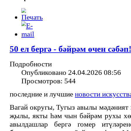
50 ел бергә - бәйрәм өчен сәбәп
Подробности
Опубликовано 24.04.2026 08:56
Просмотров: 544
последние и лучшие
новости искусств
Вагай округы, Тугыз авылы мәдәният
җылы, якты һәм чын бәйрәм рухы хө
авылдашлар бергә гомер итүләре