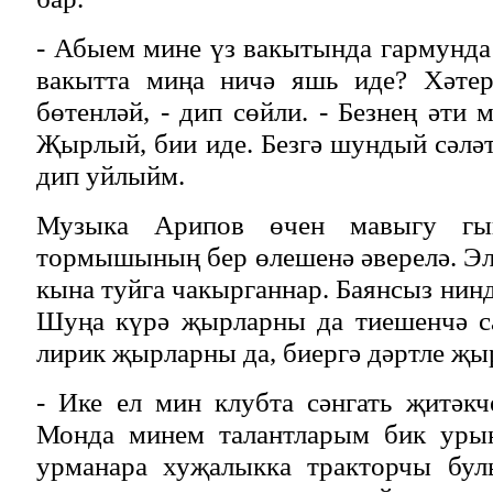
- Абыем мине үз вакытында гармунда 
вакытта миңа ничә яшь иде? Хәтер
бөтенләй, - дип сөйли. - Безнең әти
Җырлый, бии иде. Безгә шундый сәләт
дип уйлыйм.
Музыка Арипов өчен мавыгу гы
тормышының бер өлешенә әверелә. Эл
кына туйга чакырганнар. Баянсыз нин
Шуңа күрә җырларны да тиешенчә са
лирик җырларны да, биергә дәртле җы
- Ике ел мин клубта сәнгать җитәк
Монда минем талантларым бик уры
урманара хуҗалыкка тракторчы бул