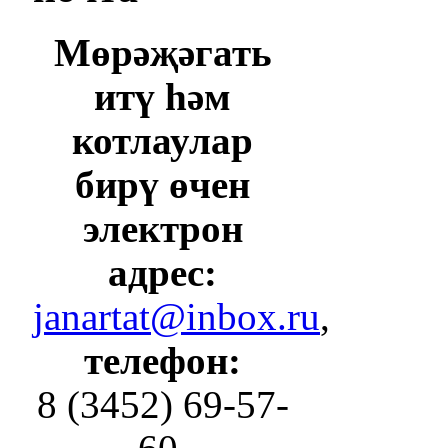
Мөрәҗәгать
итү һәм
котлаулар
бирү өчен
электрон
адрес:
janartat@inbox.ru
,
телефон:
8 (3452) 69-57-