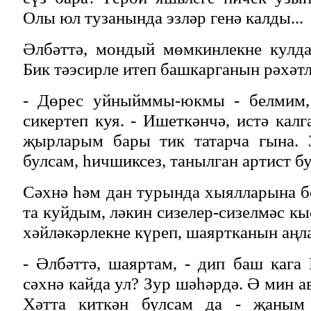
Олы юл тузанында эзләр генә калды...
Әлбәттә, мондый мөмкинлекне кулд
Бик тәэсирле итеп башкарганын рәхәт
- Дөрес уйныйммы-юкмы - белмим,
сикертеп куя. - Ишеткәнчә, истә кал
җырларым бары тик татарча гына. 
булсам, һичшиксез, танылган артист б
Сәхнә һәм дан турында хыялларына 
та куйдым, ләкин сизелер-сизелмәс к
хәйләкәрлекне күреп, шаяртканын аңл
- Әлбәттә, шаяртам, - дип баш кага
сәхнә кайда ул? Зур шәһәрдә. Ә мин 
Хәтта киткән булсам да - җаным