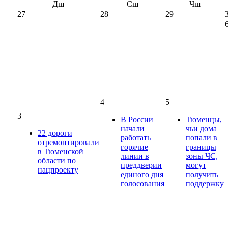
Дш
Сш
Чш
27
28
29
4
5
3
В России
Тюменцы,
начали
чьи дома
22 дороги
работать
попали в
отремонтировали
горячие
границы
в Тюменской
линии в
зоны ЧС,
области по
преддверии
могут
нацпроекту
единого дня
получить
голосования
поддержку