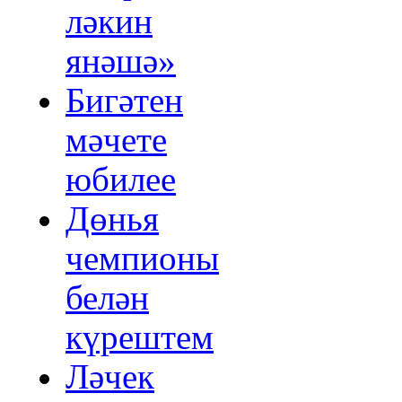
ләкин
янәшә»
Бигәтен
мәчете
юбилее
Дөнья
чемпионы
белән
күрештем
Ләчек