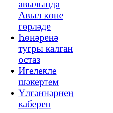
авылында
Авыл көне
гөрләде
Һөнәренә
тугры калган
остаз
Игелекле
шәкертем
Үлгәннәрнең
каберен