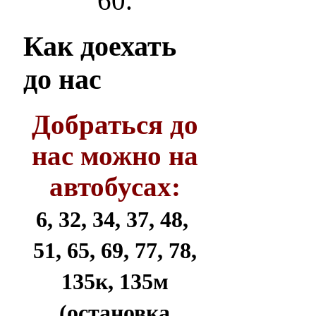
60.
Как
доехать
до нас
Добраться до
нас можно на
автобусах:
6, 32, 34, 37, 48,
51, 65, 69, 77, 78,
135к, 135м
(остановка