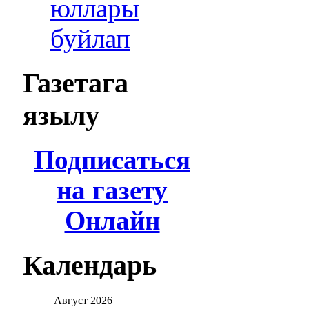
юллары
буйлап
Газетага
язылу
Подписаться
на газету
Онлайн
Календарь
Август
2026