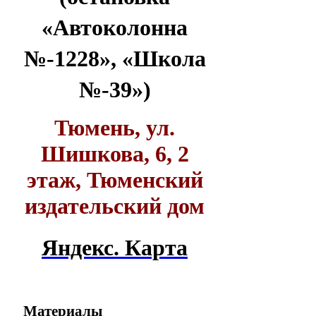
«Автоколонна
№-1228», «Школа
№-39»)
Тюмень, ул.
Шишкова, 6, 2
этаж, Тюменский
издательский дом
Яндекс. Карта
Материалы