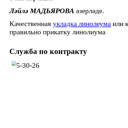
Ләйлә МАДЬЯРОВА
әзерләде.
Качественная
укладка линолеума
или к
правильно прикатку линолиума
Служба
по контракту