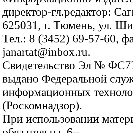
директор-гл.редактор: Са
625031, г. Тюмень, ул. Ши
Тел.: 8 (3452) 69-57-60, ф
janartat@inbox.ru.
Свидетельство Эл № ФС77-
выдано Федеральной служб
информационных техноло
(Роскомнадзор).
При использовании матери
обязательна. 6+