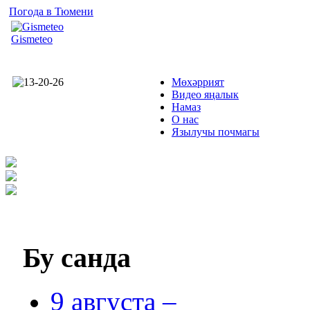
Погода в Тюмени
Gismeteo
Мөхәррият
Видео яңалык
Намаз
О нас
Язылучы почмагы
Бу
санда
9 августа –