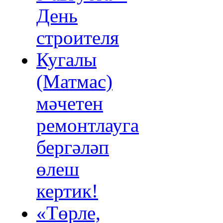
День
строителя
Кугалы
(Матмас)
мәчетен
ремонтлауга
бергәләп
өлеш
кертик!
«Төрле,