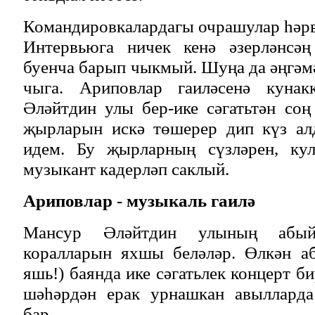
Командировкалардагы очрашулар һәрв
Интервьюга ничек кенә әзерләнсәң
буенча барып чыкмый. Шуңа да әңгә
чыга. Ариповлар гаиләсенә кунак
Әләйтдин улы бер-ике сәгатьтән соң
җырларын искә төшерер дип күз ал
идем. Бу җырларның сүзләрен, кул
музыкант кадерләп саклый.
Ариповлар - музыкаль гаилә
Мансур Әләйтдин улының абы
коралларын яхшы беләләр. Өлкән а
яшь!) баянда ике сәгатьлек концерт 
шәһәрдән ерак урнашкан авылларда
бар.