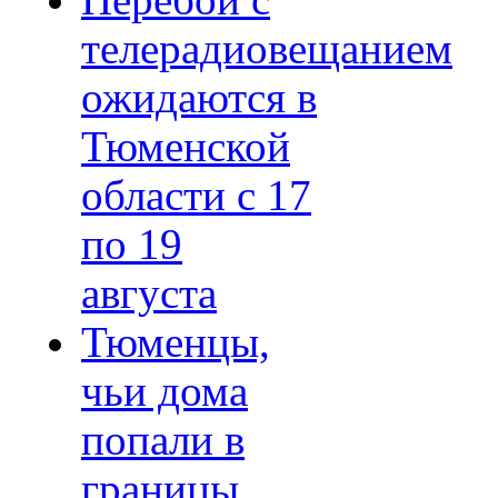
Перебои с
телерадиовещанием
ожидаются в
Тюменской
области с 17
по 19
августа
Тюменцы,
чьи дома
попали в
границы