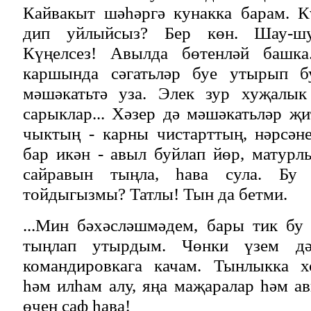
Кайвакыт шәһәргә кунакка барам. 
дип уйлыйсыз? Бер көн. Шау-шу,
Күңелсез! Авылда бөтенләй башка
каршында сәгатьләр буе утырып б
мәшәкатьтә уза. Элек зур хуҗалык
сарыклар... Хәзер дә мәшәкатьләр җ
чыктың - карны чистарттың, нәрсәне
бар икән - авыл буйлап йөр, матурл
сайравын тыңла, һава сула. Бу 
тойдыгызмы? Татлы! Тын да бетми.
...Мин бәхәсләшмәдем, бары тик бу
тыңлап утырдым. Чөнки үзем дә
командировкага качам. Тынлыкка хо
һәм илһам алу, яңа маҗаралар һәм ав
өчен саф һава!