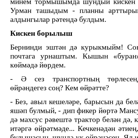
минем тормышымда шундый кискен 
Урман ташыдым - планны арттырып
алдынгылар рәтендә булдым.
Кискен борылыш
Бернинди эштән дә курыкмыйм! Соң
почтага урнаштым. Кышын «буран
көймәдә йөрдем.
- Ә сез транспортның төрлесен
өйрәндегез соң? Кем өйрәтте?
- Без, авыл кешеләре, барысын да бе
яшәп булмый, - дип фикер йөртә Манс
дә махсус рәвештә трактор белән дә, 
итәргә өйрәтмәде... Кечкенәдән әтие
булышасың, шунда ук өйрәнәсең. Ял и