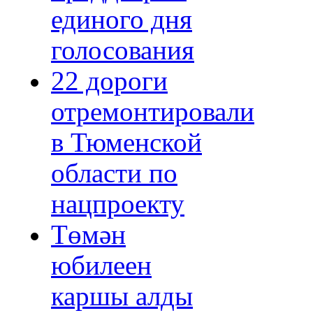
единого дня
голосования
22 дороги
отремонтировали
в Тюменской
области по
нацпроекту
Төмән
юбилеен
каршы алды