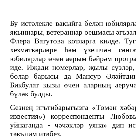
Бу истәлекле вакыйга белән юбиляр
якыннары, ветераннар оешмасы әгъзал
Флера Ватутова котларга килде. Ту
хезмәткәрләре һәм үзешчән сәнга
юбилярлар өчен аерым бәйрәм прогр
иде. Иҗади номерлар, җылы сүзләр
болар барысы да Мансур Әләйтди
Бикбулат кызы өчен аларның аеруча
бүләк булды.
Сезнең игътибарыгызга «Төмән хәбә
известия») корреспонденты Любов
уйнаганда - чәчәкләр уяна» дип ис
тәкъдим итәбез.