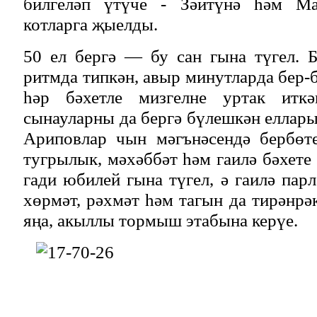
билгеләп үтүче - Зәйтүнә һәм М
котларга җыелды.
50 ел бергә — бу сан гына түгел. 
ритмда типкән, авыр минутларда бер-б
һәр бәхетле мизгелне уртак итк
сынауларны да бергә бүлешкән еллары
Ариповлар чын мәгънәсендә бербөт
тугрылык, мәхәббәт һәм гаилә бәхете
гади юбилей гына түгел, ә гаилә пар
хөрмәт, рәхмәт һәм тагын да тирәнрә
яңа, акыллы тормыш этабына керүе.