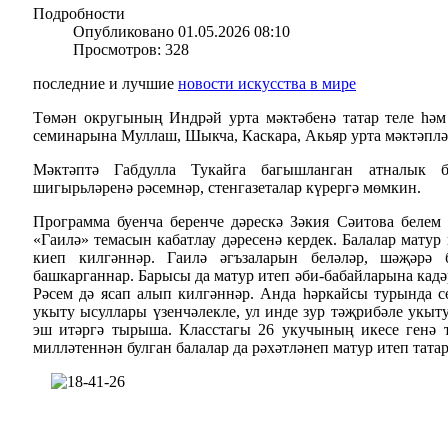
Подробности
Опубликовано 01.05.2026 08:10
Просмотров: 328
последние и лучшие
новости искусства в мире
Төмән округының Индрәй урта мәктәбенә татар теле һәм
семинарына Муллаш, Шыкча, Каскара, Акьяр урта мәктәпл
Мәктәптә Габдулла Тукайга багышланган атналык б
шигырьләренә рәсемнәр, стенгазеталар күрергә мөмкин.
Программа буенча беренче дәрескә Зәкия Сәитова белем
«Гаилә» темасын кабатлау дәресенә кердек. Балалар матур 
киеп килгәннәр. Гаилә әгъзаларын беләләр, шәҗәрә 
башкарганнар. Барысы да матур итеп әби-бабайларына кадә
Рәсем дә ясап алып килгәннәр. Анда һәркайсы турында 
укыту ысуллары үзенчәлекле, ул инде зур тәҗрибәле укыт
эш итәргә тырыша. Класстагы 26 укучының икесе генә т
милләтеннән булган балалар да рәхәтләнеп матур итеп тата