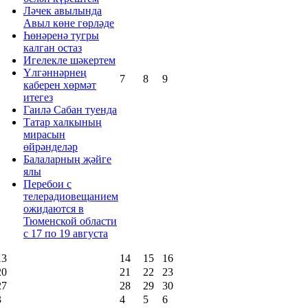
Ләчек авылында
Авыл көне гөрләде
Һөнәренә тугры
калган остаз
Игелекле шәкертем
Үлгәннәрнең
7
8
9
каберен хөрмәт
итегез
Гаилә Сабан туенда
Татар халкының
мирасын
өйрәнделәр
Балаларның җәйге
ялы
Перебои с
телерадиовещанием
ожидаются в
Тюменской области
с 17 по 19 августа
13
14
15
16
20
21
22
23
27
28
29
30
3
4
5
6