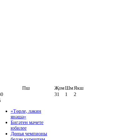
Пш
Җом
Шм
Якш
30
31
1
2
6
«Төрле, ләкин
янәшә»
Бигәтен мәчете
юбилее
Дөнья чемпионы
белән күрештем