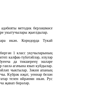
 әдәбияты методик берләшмәсе
әре укытучылары җыелдылар.
ара икән. Коридорда Тукай
 биргән 1 класс укучыларының
итеп калфак-түбәтәйләр, изүләр
буенча да тикшеренү эшләре
р гаилә агачына язып куйдылар.
сөйләп чыктылар. Зәкия апаның
учы. Күбрәк иҗат, уеннар белән
атар телен өйрәнми икән. Рус
рча җавап бирәләр.