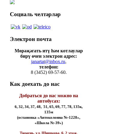
Социаль
челтәрләр
Электрон
почта
Мөрәҗәгать итү һәм котлаулар
бирү өчен электрон адрес:
janartat@inbox.ru
,
телефон:
8 (3452) 69-57-60.
Как
доехать до нас
Добраться до нас можно на
автобусах:
6, 32, 34, 37, 48, 51, 65, 69, 77, 78, 135к,
135м
(остановка «Автоколонна №-1228»,
«Школа №-39»)
Тюмень, ул. Шишкова, 6, 2 этаж,