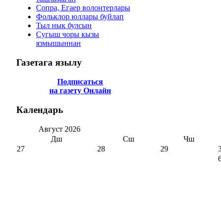
Сопра, Егаер волонтерлары
Фольклор юллары буйлап
Тыл нык булсын
Сугыш чоры кызы
язмышыннан
Газетага
язылу
Подписаться
на газету Онлайн
Календарь
Август
2026
Дш
Сш
Чш
27
28
29