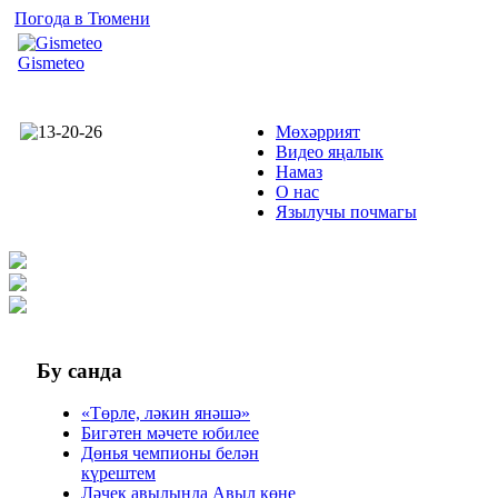
Погода в Тюмени
Gismeteo
Мөхәррият
Видео яңалык
Намаз
О нас
Язылучы почмагы
Бу
санда
«Төрле, ләкин янәшә»
Бигәтен мәчете юбилее
Дөнья чемпионы белән
күрештем
Ләчек авылында Авыл көне