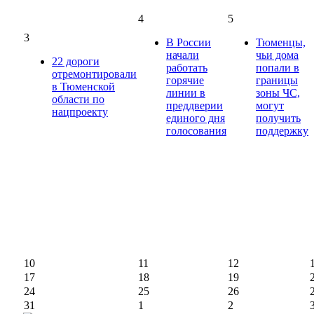
4
5
3
В России
Тюменцы,
начали
чьи дома
22 дороги
работать
попали в
отремонтировали
горячие
границы
в Тюменской
линии в
зоны ЧС,
области по
преддверии
могут
нацпроекту
единого дня
получить
голосования
поддержку
10
11
12
17
18
19
24
25
26
31
1
2