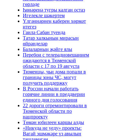
гөрләде
Һөнәренә тугры калган остаз
Игелекле шәкертем
Үлгәннәрнең каберен хөрмәт
итегез
Гаилә Сабан туенда
Татар халкының мирасын
өйрәнделәр
Балаларның җәйге ялы
Перебои с телерадиовещанием
ожидаются в Тюменской
области с 17 по 19 августа
Тюменцы, чьи дома попали в
границы зоны ЧС, могут
получить поддержку
В России начали работать
горячие линии в преддверии
единого дня голосования
22 дороги отремонтировали в
Тюменской области по
нацпроекту
Төмән юбилеен каршы алды
«Никуда не уеду» проекты:
Вагай эшмәкәре үз авылын
ташламаган