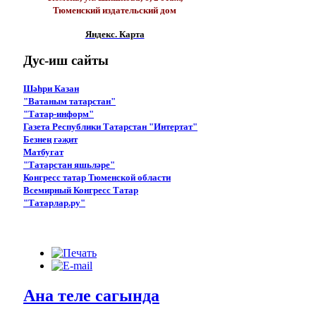
Тюменский издательский дом
Яндекс. Карта
Дус-иш
сайты
Шәһри Казан
"Ватаным татарстан"
"Татар-информ"
Газета Республики Татарстан "Интертат"
Безнең гәҗит
Матбугат
"Татарстан яшьләре"
Конгресс татар Тюменской области
Всемирный Конгресс Татар
"Татарлар.ру"
Ана теле сагында