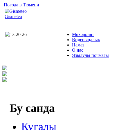
Погода в Тюмени
Gismeteo
Мөхәррият
Видео яңалык
Намаз
О нас
Язылучы почмагы
Бу
санда
Кугалы