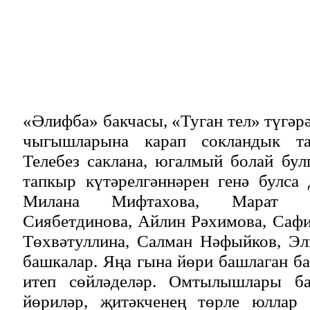
«Әлифба» бакчасы, «Туган тел» түгәр
чыгышларына карап сокландык та
Телебез саклана, югалмый болай бул
тапкыр күтәрелгәннәрен генә булса
Милана Мифтахова, Марат Б
Сиябетдинова, Айлин Рәхимова, Саф
Төхвәтуллина, Салман Нәфыйков, Эл
башкалар. Яңа гына йөри башлаган ба
итеп сөйләделәр. Омтылышлары бар
йөриләр, җитәкченең төрле юллар 