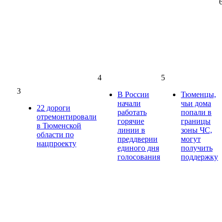
4
5
3
В России
Тюменцы,
начали
чьи дома
22 дороги
работать
попали в
отремонтировали
горячие
границы
в Тюменской
линии в
зоны ЧС,
области по
преддверии
могут
нацпроекту
единого дня
получить
голосования
поддержку