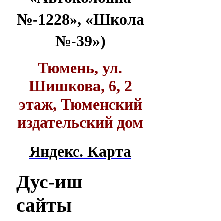
№-1228», «Школа
№-39»)
Тюмень, ул.
Шишкова, 6, 2
этаж, Тюменский
издательский дом
Яндекс. Карта
Дус-иш
сайты