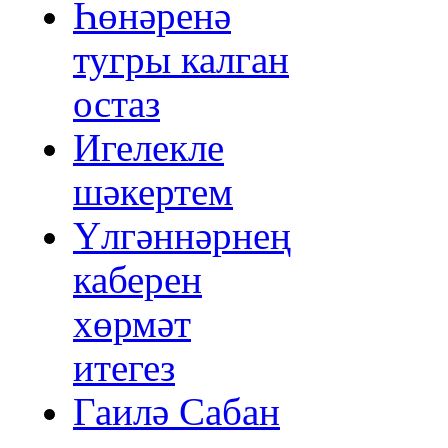
Һөнәренә
тугры калган
остаз
Игелекле
шәкертем
Үлгәннәрнең
каберен
хөрмәт
итегез
Гаилә Сабан