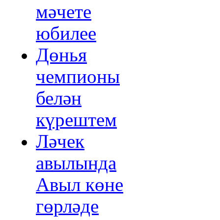
мәчете
юбилее
Дөнья
чемпионы
белән
күрештем
Ләчек
авылында
Авыл көне
гөрләде