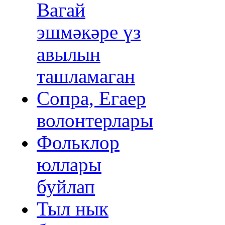
Вагай
эшмәкәре үз
авылын
ташламаган
Сопра, Егаер
волонтерлары
Фольклор
юллары
буйлап
Тыл нык