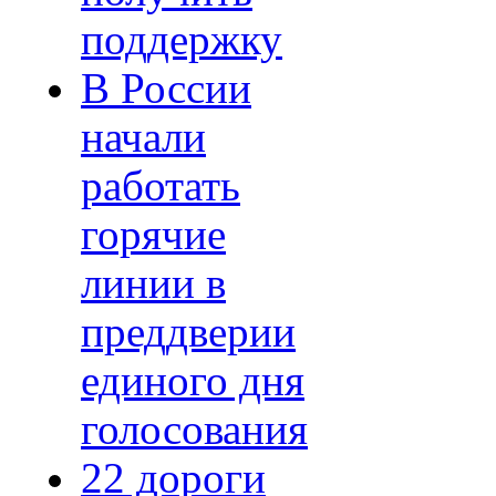
поддержку
В России
начали
работать
горячие
линии в
преддверии
единого дня
голосования
22 дороги