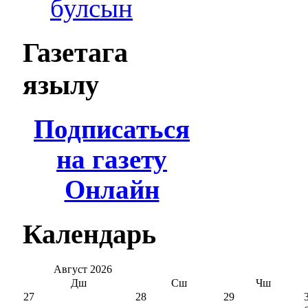
булсын
Газетага
язылу
Подписаться
на газету
Онлайн
Календарь
Август
2026
Дш
Сш
Чш
27
28
29