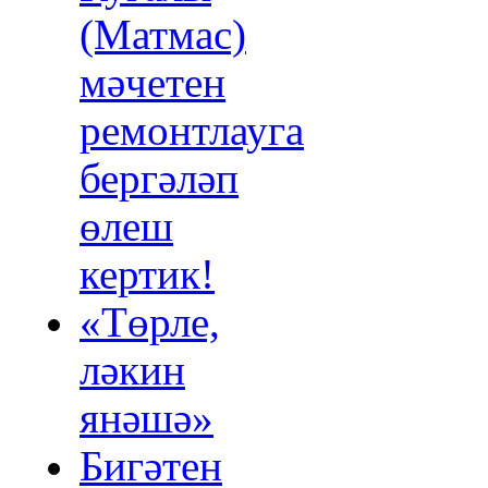
(Матмас)
мәчетен
ремонтлауга
бергәләп
өлеш
кертик!
«Төрле,
ләкин
янәшә»
Бигәтен