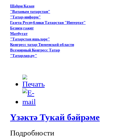
Шәһри Казан
"Ватаным татарстан"
"Татар-информ"
Газета Республики Татарстан "Интертат"
Безнең гәҗит
Матбугат
"Татарстан яшьләре"
Конгресс татар Тюменской области
Всемирный Конгресс Татар
"Татарлар.ру"
Үзәктә Тукай бәйрәме
Подробности