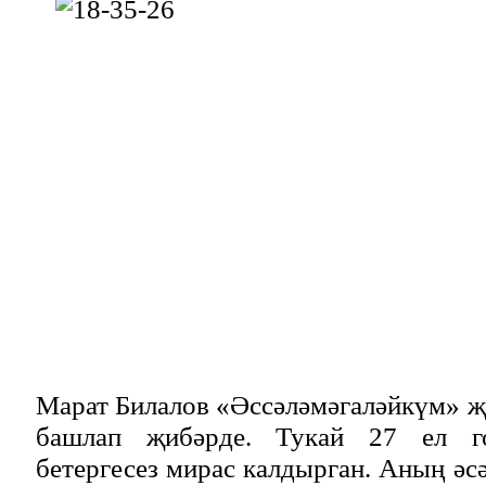
Марат Билалов «Әссәләмәгаләйкүм» 
башлап җибәрде. Тукай 27 ел го
бетергесез мирас калдырган. Аның әс