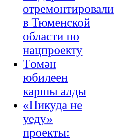
отремонтировали
в Тюменской
области по
нацпроекту
Төмән
юбилеен
каршы алды
«Никуда не
уеду»
проекты: