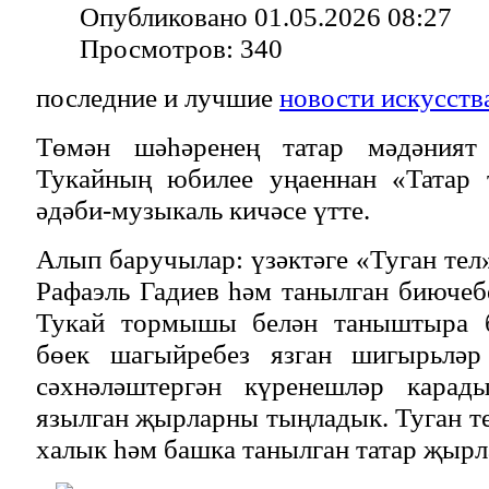
Опубликовано 01.05.2026 08:27
Просмотров: 340
последние и лучшие
новости искусств
Төмән шәһәренең татар мәдәният 
Тукайның юбилее уңаеннан «Татар 
әдәби-музыкаль кичәсе үтте.
Алып баручылар: үзәктәге «Туган тел
Рафаэль Гадиев һәм танылган биюче
Тукай тормышы белән таныштыра б
бөек шагыйребез язган шигырьләр
сәхнәләштергән күренешләр карады
язылган җырларны тыңладык. Туган те
халык һәм башка танылган татар җырл