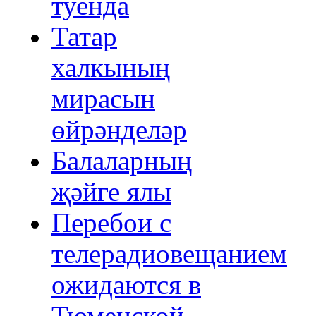
туенда
Татар
халкының
мирасын
өйрәнделәр
Балаларның
җәйге ялы
Перебои с
телерадиовещанием
ожидаются в