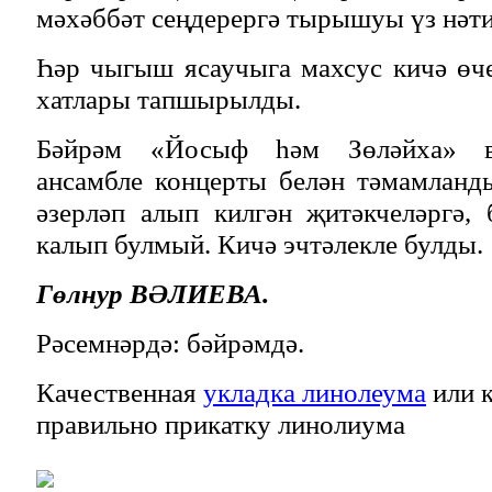
мәхәббәт сеңдерергә тырышуы үз нәти
Һәр чыгыш ясаучыга махсус кичә өч
хатлары тапшырылды.
Бәйрәм «Йосыф һәм Зөләйха» вок
ансамбле концерты белән тәмамланд
әзерләп алып килгән җитәкчеләргә, 
калып булмый. Кичә эчтәлекле булды.
Гөлнур ВӘЛИЕВА.
Рәсемнәрдә: бәйрәмдә.
Качественная
укладка линолеума
или к
правильно прикатку линолиума