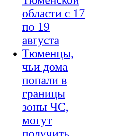
Тюменской
области с 17
по 19
августа
Тюменцы,
чьи дома
попали в
границы
зоны ЧС,
могут
получить