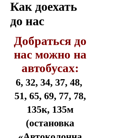
Как
доехать
до нас
Добраться до
нас можно на
автобусах:
6, 32, 34, 37, 48,
51, 65, 69, 77, 78,
135к, 135м
(остановка
«Автоколонна