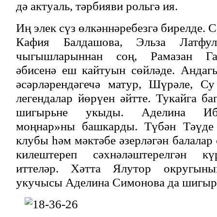
дә актуаль, тәрбияви рольгә ия.
Иң элек сүз өлкәннәребезгә бирелде. 
Кафия Балдашова, Эльза Латфулл
чыгышларыннан соң, Рамазан Га
әбисенә еш кайтуын сөйләде. Андаг
әсәрләрендәгечә матур, Шүрәле, С
легендалар йөрүен әйтте. Тукайга ба
шигырьне укыды. Аделина Иб
моңнар»ны башкарды. Түбән Тәүде
клубы һәм мәктәбе әзерләгән балалар 
килештереп сәхнәләштерелгән кү
иттеләр. Хәтта Ялутор округыны
укучысы Аделина Симонова да шигырь