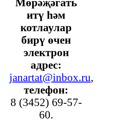
Мөрәҗәгать
итү һәм
котлаулар
бирү өчен
электрон
адрес:
janartat@inbox.ru
,
телефон:
8 (3452) 69-57-
60.