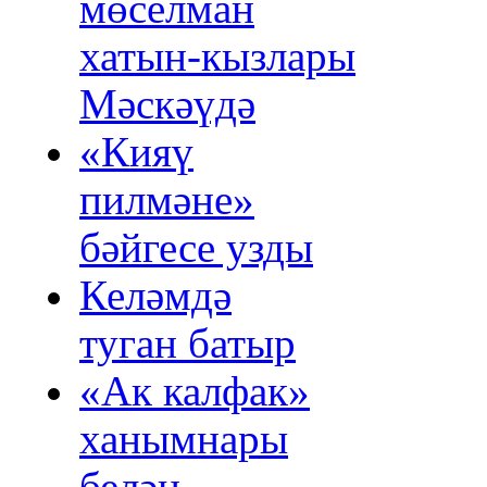
мөселман
хатын‑кызлары
Мәскәүдә
«Кияү
пилмәне»
бәйгесе узды
Келәмдә
туган батыр
«Ак калфак»
ханымнары