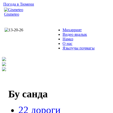
Погода в Тюмени
Gismeteo
Мөхәррият
Видео яңалык
Намаз
О нас
Язылучы почмагы
Бу
санда
22 дороги