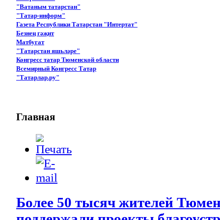
"Ватаным татарстан"
"Татар-информ"
Газета Республики Татарстан "Интертат"
Безнең гәҗит
Матбугат
"Татарстан яшьләре"
Конгресс татар Тюменской области
Всемирный Конгресс Татар
"Татарлар.ру"
Главная
Более 50 тысяч жителей Тюмен
поддержали проекты благоустр