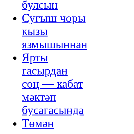
булсын
Сугыш чоры
кызы
язмышыннан
Ярты
гасырдан
соң — кабат
мәктәп
бусагасында
Төмән