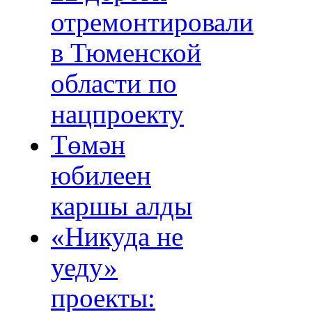
отремонтировали
в Тюменской
области по
нацпроекту
Төмән
юбилеен
каршы алды
«Никуда не
уеду»
проекты: