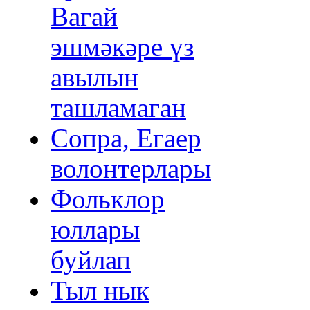
Вагай
эшмәкәре үз
авылын
ташламаган
Сопра, Егаер
волонтерлары
Фольклор
юллары
буйлап
Тыл нык