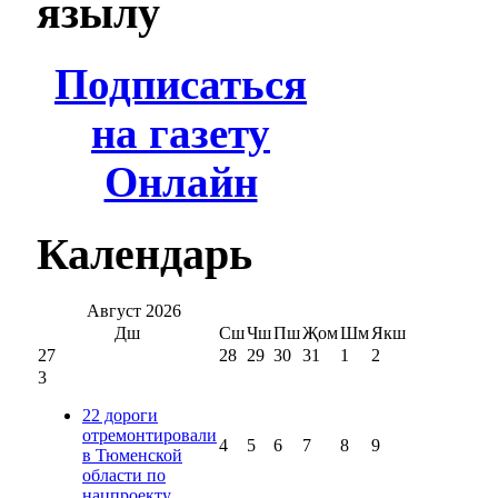
язылу
Подписаться
на газету
Онлайн
Календарь
Август
2026
Дш
Сш
Чш
Пш
Җом
Шм
Якш
27
28
29
30
31
1
2
3
22 дороги
отремонтировали
4
5
6
7
8
9
в Тюменской
области по
нацпроекту