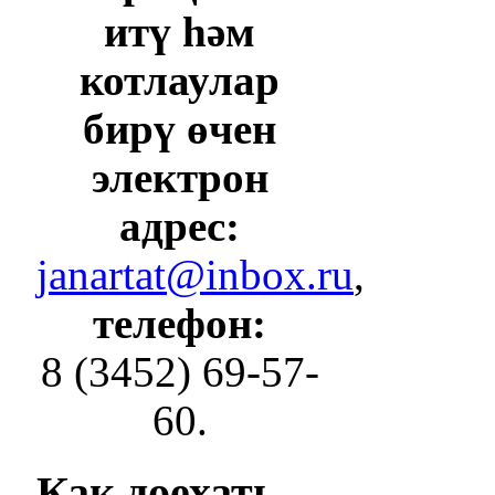
итү һәм
котлаулар
бирү өчен
электрон
адрес:
janartat@inbox.ru
,
телефон:
8 (3452) 69-57-
60.
Как
доехать