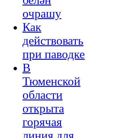
белән
очрашу
Как
действовать
при паводке
В
Тюменской
области
открыта
горячая
линия для