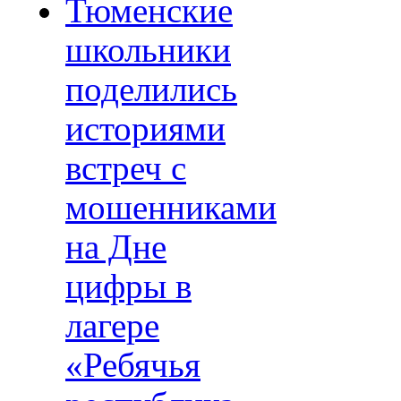
Тюменские
школьники
поделились
историями
встреч с
мошенниками
на Дне
цифры в
лагере
«Ребячья