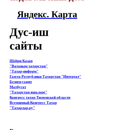
Яндекс. Карта
Дус-иш
сайты
Шәһри Казан
"Ватаным татарстан"
"Татар-информ"
Газета Республики Татарстан "Интертат"
Безнең гәҗит
Матбугат
"Татарстан яшьләре"
Конгресс татар Тюменской области
Всемирный Конгресс Татар
"Татарлар.ру"