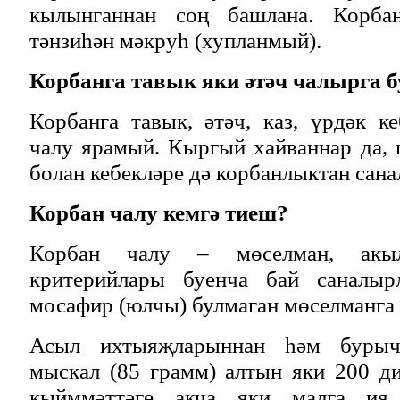
кылынганнан соң башлана. Корба
тәнзиһән мәкруһ (хупланмый).
Корбанга тавык яки әтәч чалырга 
Корбанга тавык, әтәч, каз, үрдәк 
чалу ярамый. Кыргый хайваннар да,
болан кебекләре дә корбанлыктан сан
Корбан чалу кемгә тиеш?
Корбан чалу – мөселман, акыл
критерийлары буенча бай саналы
мосафир (юлчы) булмаган мөселманга
Асыл ихтыяҗларыннан һәм бурыч
мыскал (85 грамм) алтын яки 200 д
кыйммәттәге акча яки малга ия