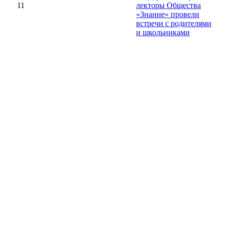
11
лекторы Общества
«Знание» провели
встречи с родителями
и школьниками