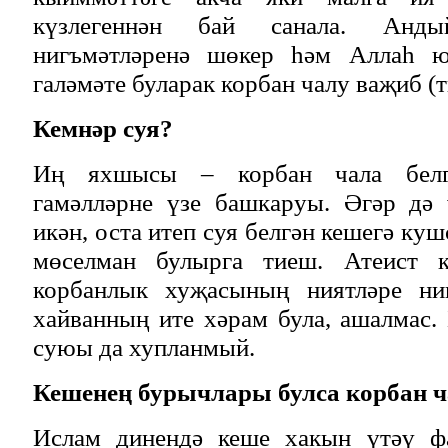
күзлегеннән бай санала. Анд
нигъмәтләренә шөкер һәм Аллаһ ю
галәмәте буларак корбан чалу ваҗиб (т
Кемнәр суя?
Иң яхшысы – корбан чала белг
гамәлләрне үзе башкаруы. Әгәр дә
икән, оста итеп суя белгән кешегә куш
мөселман булырга тиеш. Атеист к
корбанлык хуҗасының ниятләре нин
хайванның ите хәрам була, ашалмас.
суюы да хупланмый.
Кешенең бурычлары булса корбан 
Ислам динендә кеше хакын үтәү фа