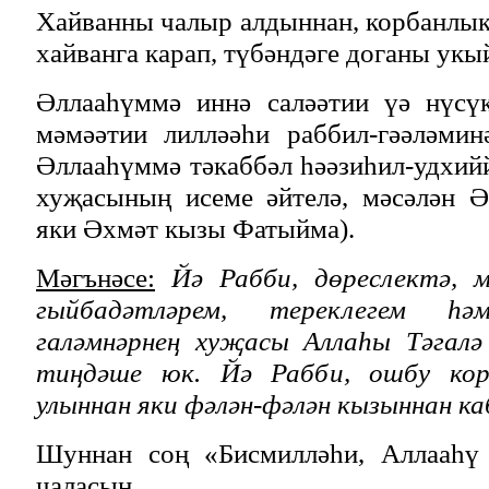
Хайванны чалыр алдыннан, корбанлы
хайванга карап, түбәндәге доганы укы
Әллааһүммә иннә саләәтии үә нүсү
мәмәәтии лилләәһи раббил-гәәләмин
Әллааһүммә тәкаббәл һәәзиһил-удхий
хуҗасының исеме әйтелә, мәсәлән 
яки Әхмәт кызы Фатыйма).
Мәгънәсе:
Йә Рабби, дөреслектә, 
гыйбадәтләрем, тереклегем һ
галәмнәрнең хуҗасы Аллаһы Тәгалә
тиңдәше юк. Йә Рабби, ошбу кор
улыннан яки фәлән-фәлән кызыннан ка
Шуннан соң «Бисмилләһи, Аллааһү 
чаласың.