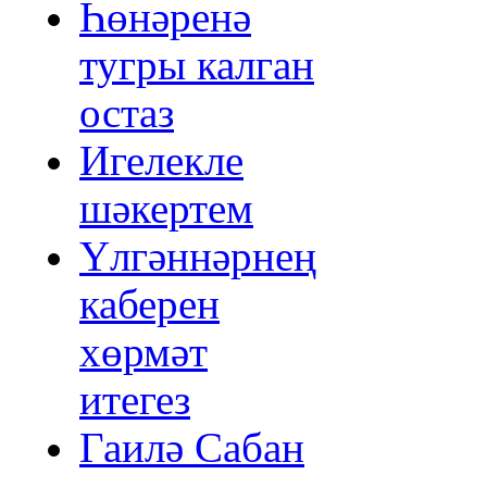
Һөнәренә
тугры калган
остаз
Игелекле
шәкертем
Үлгәннәрнең
каберен
хөрмәт
итегез
Гаилә Сабан