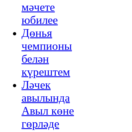
мәчете
юбилее
Дөнья
чемпионы
белән
күрештем
Ләчек
авылында
Авыл көне
гөрләде