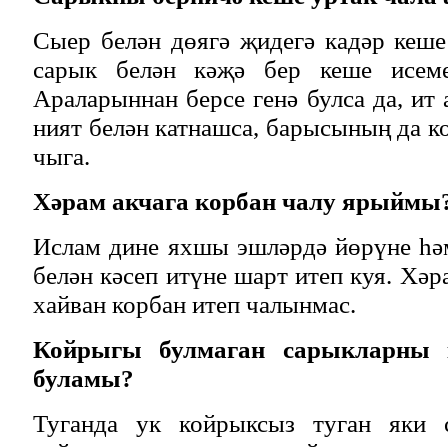
Сыер белән дөягә җидегә кадәр кеше 
сарык белән кәҗә бер кеше исеме
Араларыннан берсе генә булса да, ит
ният белән катнашса, барысының да к
чыга.
Хәрам акчага корбан чалу ярыймы
Ислам дине яхшы эшләрдә йөрүне һә
белән кәсеп итүне шарт итеп куя. Хә
хайван корбан итеп чалынмас.
Койрыгы булмаган сарыкларны 
буламы?
Туганда ук койрыксыз туган яки 