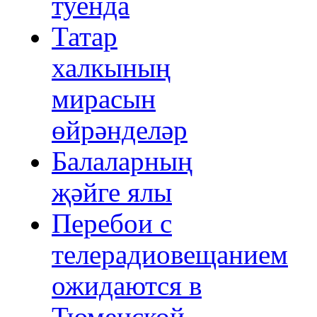
туенда
Татар
халкының
мирасын
өйрәнделәр
Балаларның
җәйге ялы
Перебои с
телерадиовещанием
ожидаются в