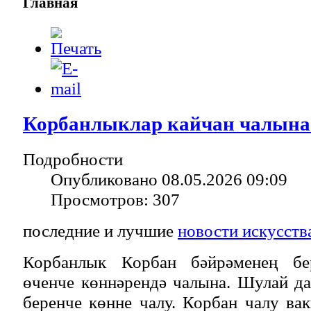
Главная
Корбанлыклар кайчан чалына
Подробности
Опубликовано 08.05.2026 09:09
Просмотров: 307
последние и лучшие
новости искусств
Корбанлык Корбан бәйрәменең бе
өченче көннәрендә чалына. Шулай да
беренче көнне чалу. Корбан чалу в