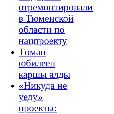
отремонтировали
в Тюменской
области по
нацпроекту
Төмән
юбилеен
каршы алды
«Никуда не
уеду»
проекты: