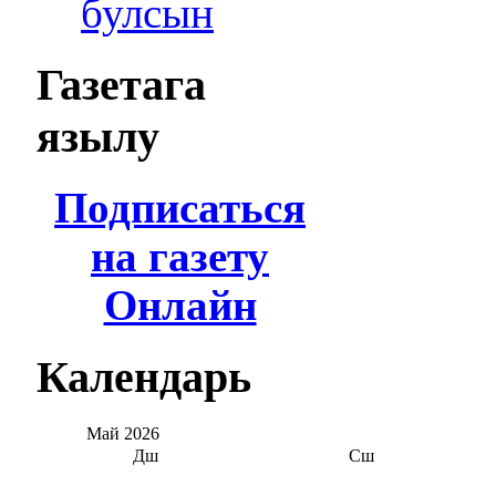
булсын
Газетага
язылу
Подписаться
на газету
Онлайн
Календарь
Май
2026
Дш
Сш