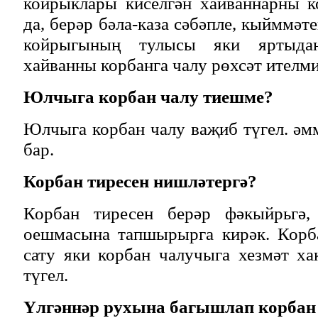
койрыклары киселгән хайваннарны к
да, берәр бәла-каза сәбәпле, кыйммәт
койрыгының тулысы яки яртыдан
хайванны корбанга чалу рөхсәт ителми
Юлчыга корбан чалу тиешме?
Юлчыга корбан чалу ваҗиб түгел. әмм
бар.
Корбан тиресен нишләтергә?
Корбан тиресен берәр фәкыйрьгә,
оешмасына тапшырырга кирәк. Корба
сату яки корбан чалучыга хезмәт х
түгел.
Үлгәннәр рухына багышлап корба