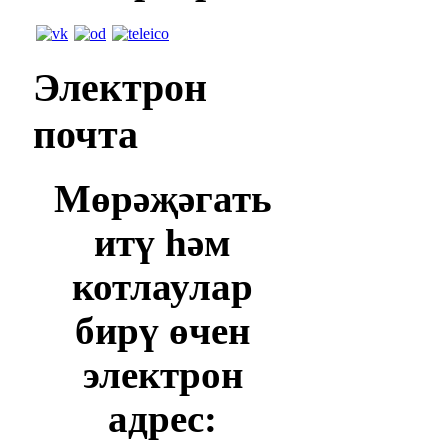
Электрон
почта
Мөрәҗәгать
итү һәм
котлаулар
бирү өчен
электрон
адрес: