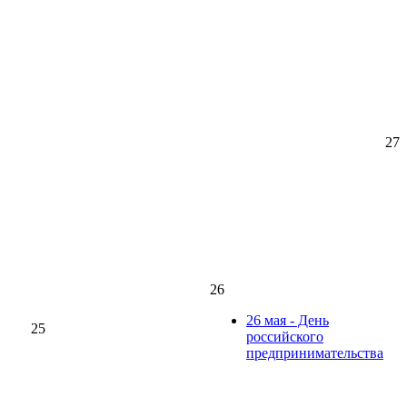
27
26
26 мая - День
25
российского
предпринимательства