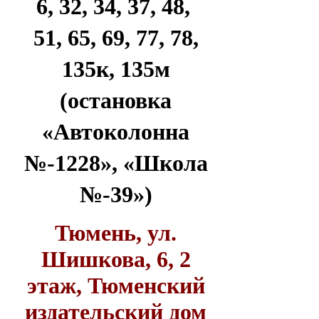
6, 32, 34, 37, 48,
51, 65, 69, 77, 78,
135к, 135м
(остановка
«Автоколонна
№-1228», «Школа
№-39»)
Тюмень, ул.
Шишкова, 6, 2
этаж, Тюменский
издательский дом