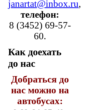
janartat@inbox.ru
,
телефон:
8 (3452) 69-57-
60.
Как
доехать
до нас
Добраться до
нас можно на
автобусах: