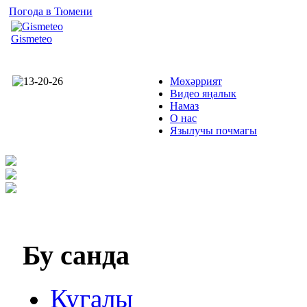
Погода в Тюмени
Gismeteo
Мөхәррият
Видео яңалык
Намаз
О нас
Язылучы почмагы
Бу
санда
Кугалы