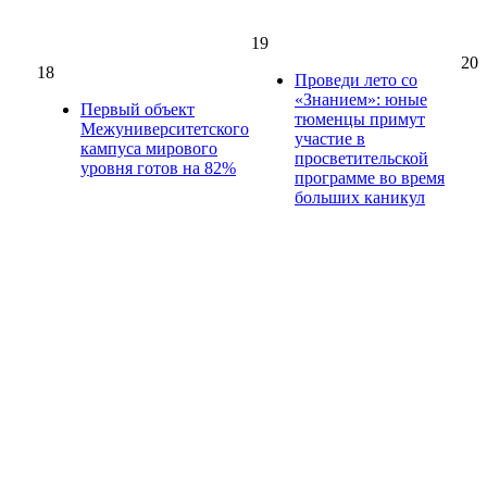
19
20
18
Проведи лето со
«Знанием»: юные
Первый объект
тюменцы примут
Межуниверситетского
участие в
кампуса мирового
просветительской
уровня готов на 82%
программе во время
больших каникул