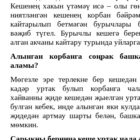
Кешенең хакын үтәмәү исә – олы гө
ниятләнгән кешенең корбан бәйрәм
кайтарылып бетмәгән бурычлары б
вәҗиб түгел. Бурычлы кешегә бере
алган акчаны кайтару турында уйларга
Алынган корбанга соңрак башк
аламы?
Мөгезле эре терлекне бер кешедән
кадәр уртак булып корбанга чал
хайванны җиде кешедән җыелган урта
булган кебек, инде алынган яки кулда
җидедән артмау шарты белән, башка
мөмкин.
Сарыкны берничә кеше уртак чала