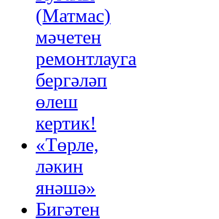
(Матмас)
мәчетен
ремонтлауга
бергәләп
өлеш
кертик!
«Төрле,
ләкин
янәшә»
Бигәтен