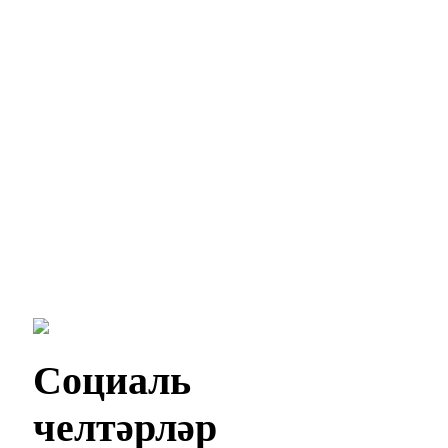
Социаль
челтәрләр