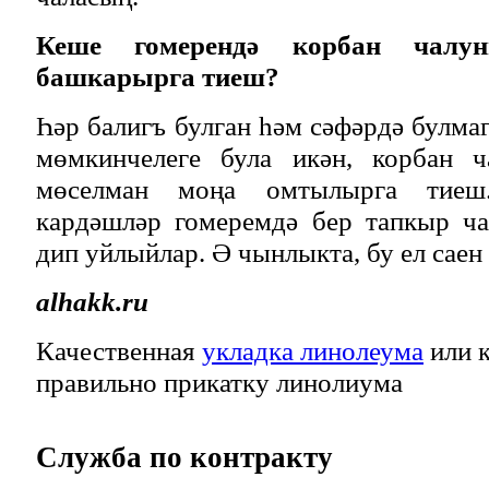
Кеше гомерендә корбан чалу
башкарырга тиеш?
Һәр балигъ булган һәм сәфәрдә булма
мөмкинчелеге була икән, корбан ч
мөселман моңа омтылырга тиеш
кардәшләр гомеремдә бер тапкыр ч
дип уйлыйлар. Ә чынлыкта, бу ел саен
alhakk.ru
Качественная
укладка линолеума
или к
правильно прикатку линолиума
Служба
по контракту