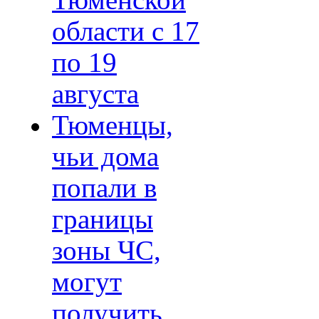
Тюменской
области с 17
по 19
августа
Тюменцы,
чьи дома
попали в
границы
зоны ЧС,
могут
получить