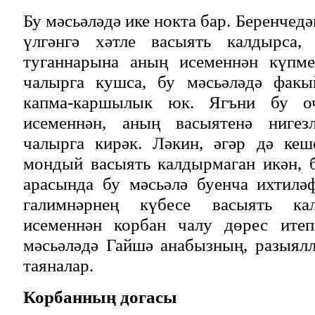
Бу мәсьәләдә ике нокта бар. Беренчедә
үлгәнгә хәтле васыять калдырса,
туганнарына аның исеменнән күпме
чалырга кушса, бу мәсьәләдә факы
капма-каршылык юк. Ягъни бу оч
исеменнән, аның васыятенә нигезл
чалырга кирәк. Ләкин, әгәр дә кеш
мондый васыять калдырмаган икән, 
арасында бу мәсьәлә буенча ихтилә
галимнәрнең күбесе васыять ка
исеменнән корбан чалу дөрес итеп
мәсьәләдә Гайшә анабызның, разыялл
таяналар.
Корбанның догасы