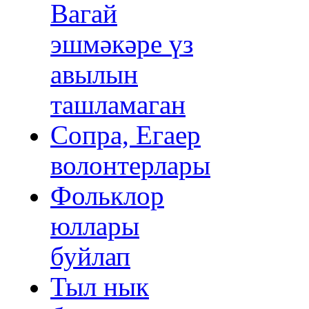
Вагай
эшмәкәре үз
авылын
ташламаган
Сопра, Егаер
волонтерлары
Фольклор
юллары
буйлап
Тыл нык