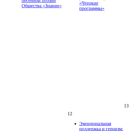
песенной поэзии
«Чтецкие
Общества «Знание»
программы»
13
12
Эмоциональная
поддержка и героизм: