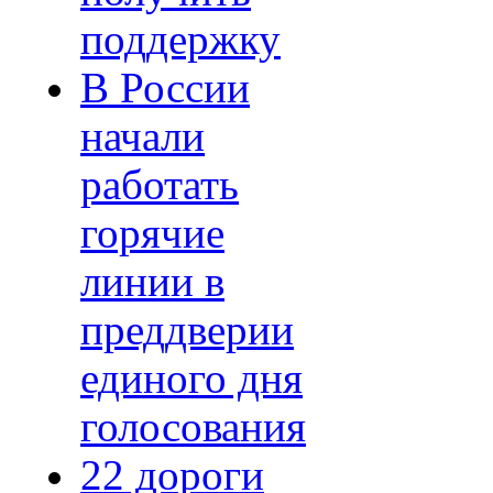
поддержку
В России
начали
работать
горячие
линии в
преддверии
единого дня
голосования
22 дороги