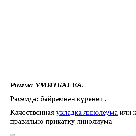
Римма УМИТБАЕВА.
Рәсемдә: бәйрәмнән күренеш.
Качественная
укладка линолеума
или к
правильно прикатку линолиума