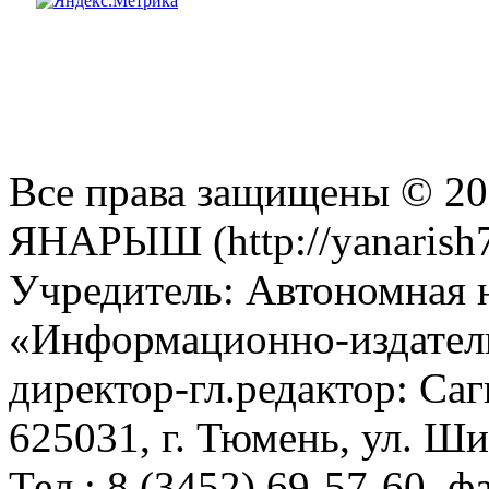
Все права защищены © 201
ЯНАРЫШ (http://yanarish7
Учредитель: Автономная 
«Информационно-издател
директор-гл.редактор: Са
625031, г. Тюмень, ул. Ши
Тел.: 8 (3452) 69-57-60, ф