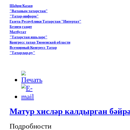
Шәһри Казан
"Ватаным татарстан"
"Татар-информ"
Газета Республики Татарстан "Интертат"
Безнең гәҗит
Матбугат
"Татарстан яшьләре"
Конгресс татар Тюменской области
Всемирный Конгресс Татар
"Татарлар.ру"
Матур хисләр калдырган бәйр
Подробности