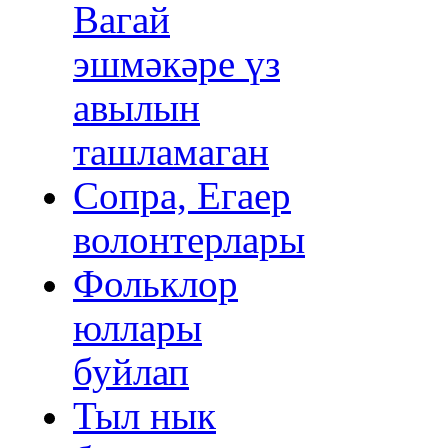
Вагай
эшмәкәре үз
авылын
ташламаган
Сопра, Егаер
волонтерлары
Фольклор
юллары
буйлап
Тыл нык