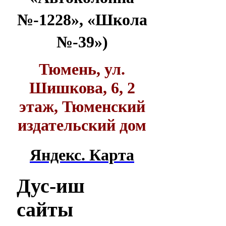
№-1228», «Школа
№-39»)
Тюмень, ул.
Шишкова, 6, 2
этаж, Тюменский
издательский дом
Яндекс. Карта
Дус-иш
сайты