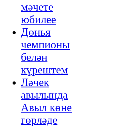
мәчете
юбилее
Дөнья
чемпионы
белән
күрештем
Ләчек
авылында
Авыл көне
гөрләде