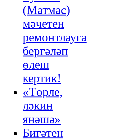
(Матмас)
мәчетен
ремонтлауга
бергәләп
өлеш
кертик!
«Төрле,
ләкин
янәшә»
Бигәтен