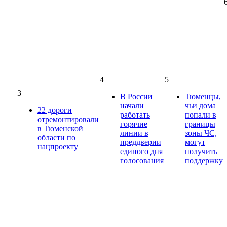
4
5
3
В России
Тюменцы,
начали
чьи дома
22 дороги
работать
попали в
отремонтировали
горячие
границы
в Тюменской
линии в
зоны ЧС,
области по
преддверии
могут
нацпроекту
единого дня
получить
голосования
поддержку