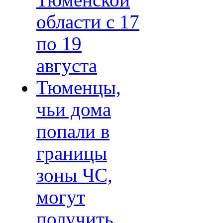
Тюменской
области с 17
по 19
августа
Тюменцы,
чьи дома
попали в
границы
зоны ЧС,
могут
получить