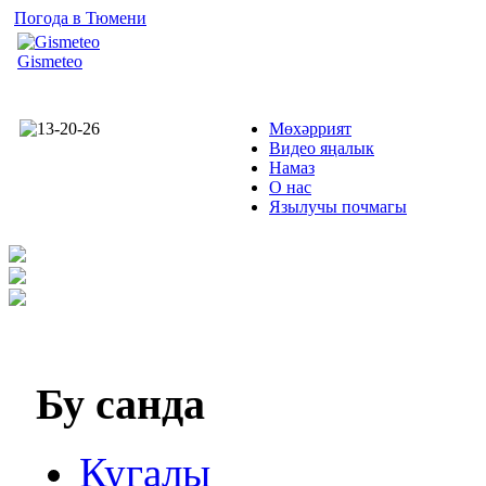
Погода в Тюмени
Gismeteo
Мөхәррият
Видео яңалык
Намаз
О нас
Язылучы почмагы
Бу
санда
Кугалы