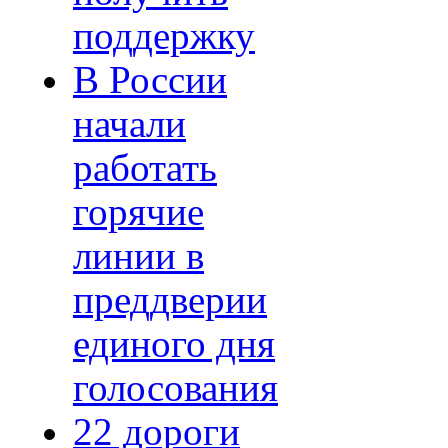
поддержку
В России
начали
работать
горячие
линии в
преддверии
единого дня
голосования
22 дороги