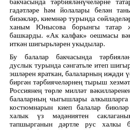
бакчасында тәрбияләнүчеләрне тат
гадәтләре һәм йолалары белән тан
бизәкләр, киемнәр турында сөйләдел
ханым Юнысова борынгы татар 
башкарды. «Ак калфак» оешмасы вәк
иткән шигырьләрен укыдылар.
Бу балалар бакчасында тәрбиялә
дуслык турында сәнгатьле итеп шигыр
эшләрен яраткан, балаларның иҗади ү
биргән тәрбиячеләрнең тырыш хезмәт
Россиянең төрле милләт вәкилләрене
балаларның чыгышлары алкышларга 
костюмнарын киеп балалар биюләр
халык үз мәдәниятен саклаганын
тапшырганын дәртле рус халкы би