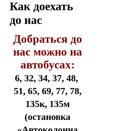
Как
доехать
до нас
Добраться до
нас можно на
автобусах:
6, 32, 34, 37, 48,
51, 65, 69, 77, 78,
135к, 135м
(остановка
«Автоколонна