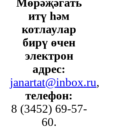
Мөрәҗәгать
итү һәм
котлаулар
бирү өчен
электрон
адрес:
janartat@inbox.ru
,
телефон:
8 (3452) 69-57-
60.