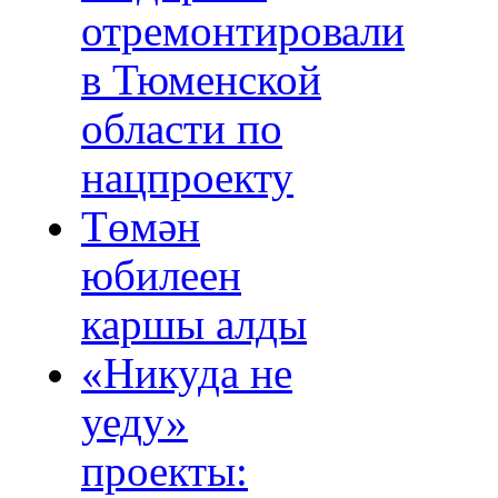
отремонтировали
в Тюменской
области по
нацпроекту
Төмән
юбилеен
каршы алды
«Никуда не
уеду»
проекты: