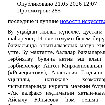
Опубликовано 21.05.2026 12:07
Просмотров: 285
последние и лучшие
новости искусств
Бу уңайдан җылы, күңелле, дустанә
шәһәренең 14 нче гомуми белем бирү
бакчасында онытылмаслык матур хис
үтте. Бу мәктәптә, балалар бакчалар
тәрбияләү буенча актив эш алып 
тәрбиячеләр: Айгөл Мирзаянованың
(«Речецветик»), Анастасия Гладыше
уңышлы, нәтиҗәле хезмәтлә
чыгышларында күрергә мөмкин булд
«Ак калфак» иҗтимагый хатын-кыз
Айсылу Юнысова һәм оешма әг