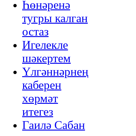
Һөнәренә
тугры калган
остаз
Игелекле
шәкертем
Үлгәннәрнең
каберен
хөрмәт
итегез
Гаилә Сабан