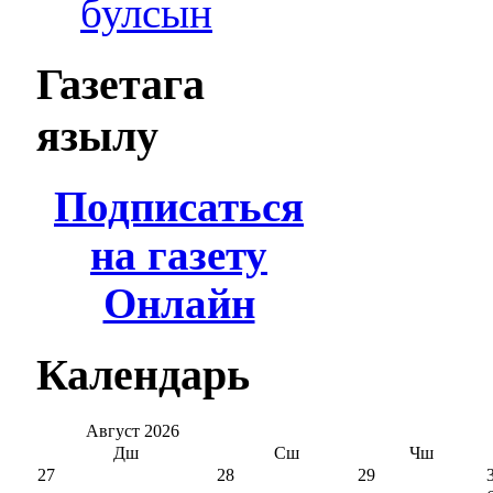
булсын
Газетага
язылу
Подписаться
на газету
Онлайн
Календарь
Август
2026
Дш
Сш
Чш
27
28
29