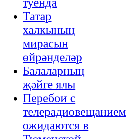
туенда
Татар
халкының
мирасын
өйрәнделәр
Балаларның
җәйге ялы
Перебои с
телерадиовещанием
ожидаются в