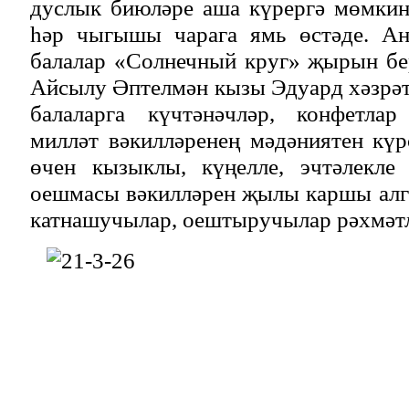
дуслык биюләре аша күрергә мөмкин
һәр чыгышы чарага ямь өстәде. Ан
балалар «Солнечный круг» җырын бе
Айсылу Әптелмән кызы Эдуард хәзрә
балаларга күчтәнәчләр, конфетла
милләт вәкилләренең мәдәниятен күр
өчен кызыклы, күңелле, эчтәлекле
оешмасы вәкилләрен җылы каршы алг
катнашучылар, оештыручылар рәхмәтл