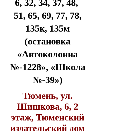
6, 32, 34, 37, 48,
51, 65, 69, 77, 78,
135к, 135м
(остановка
«Автоколонна
№-1228», «Школа
№-39»)
Тюмень, ул.
Шишкова, 6, 2
этаж, Тюменский
издательский дом