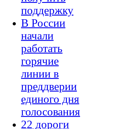
поддержку
В России
начали
работать
горячие
линии в
преддверии
единого дня
голосования
22 дороги