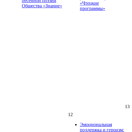
песенной поэзии
«Чтецкие
Общества «Знание»
программы»
13
12
Эмоциональная
поддержка и героизм: