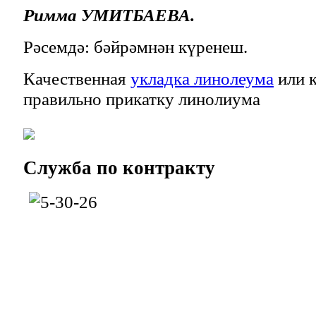
Римма УМИТБАЕВА.
Рәсемдә: бәйрәмнән күренеш.
Качественная
укладка линолеума
или к
правильно прикатку линолиума
Служба
по контракту