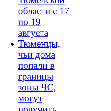
Тюменской
области с 17
по 19
августа
Тюменцы,
чьи дома
попали в
границы
зоны ЧС,
могут
получить