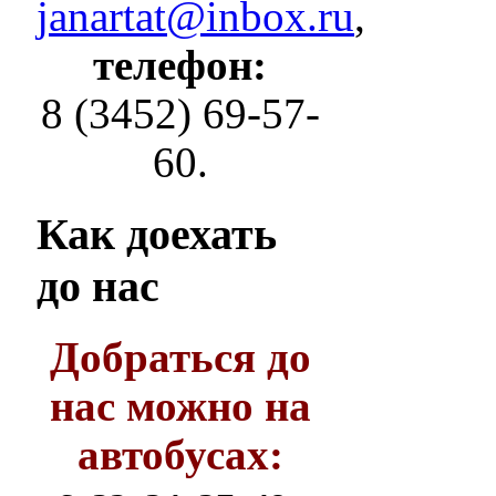
janartat@inbox.ru
,
телефон:
8 (3452) 69-57-
60.
Как
доехать
до нас
Добраться до
нас можно на
автобусах: