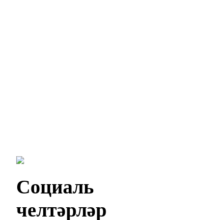
Социаль
челтәрләр