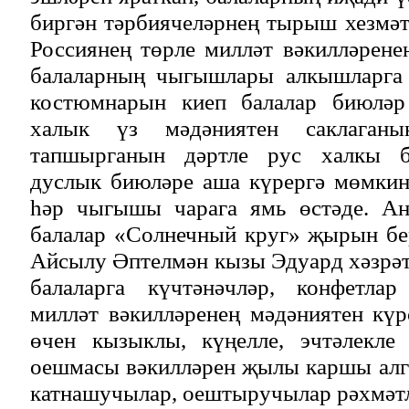
биргән тәрбиячеләрнең тырыш хезмәт
Россиянең төрле милләт вәкилләрене
балаларның чыгышлары алкышларга 
костюмнарын киеп балалар биюләр
халык үз мәдәниятен саклаганын
тапшырганын дәртле рус халкы би
дуслык биюләре аша күрергә мөмкин
һәр чыгышы чарага ямь өстәде. Ан
балалар «Солнечный круг» җырын бе
Айсылу Әптелмән кызы Эдуард хәзрә
балаларга күчтәнәчләр, конфетла
милләт вәкилләренең мәдәниятен күр
өчен кызыклы, күңелле, эчтәлекле
оешмасы вәкилләрен җылы каршы алг
катнашучылар, оештыручылар рәхмәтл