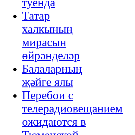
туенда
Татар
халкының
мирасын
өйрәнделәр
Балаларның
җәйге ялы
Перебои с
телерадиовещанием
ожидаются в