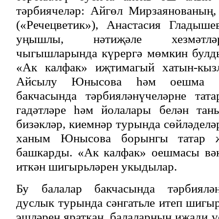
тәрбиячеләр: Айгөл Мирзаянованың
(«Речецветик»), Анастасия Гладыше
уңышлы, нәтиҗәле хезмәтлә
чыгышларында күрергә мөмкин булд
«Ак калфак» иҗтимагый хатын-кыз
Айсылу Юнысова һәм оешма әг
бакчасында тәрбияләнүчеләрне тат
гадәтләре һәм йолалары белән тан
бизәкләр, киемнәр турында сөйләдел
ханым Юнысова борынгы татар 
башкарды. «Ак калфак» оешмасы вәк
иткән шигырьләрен укыдылар.
Бу балалар бакчасында тәрбиялә
дуслык турында сәнгатьле итеп шигыр
эшләрен яраткан, балаларның иҗади ү