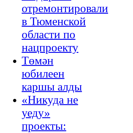
отремонтировали
в Тюменской
области по
нацпроекту
Төмән
юбилеен
каршы алды
«Никуда не
уеду»
проекты: