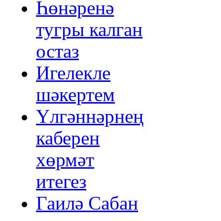
Һөнәренә
тугры калган
остаз
Игелекле
шәкертем
Үлгәннәрнең
каберен
хөрмәт
итегез
Гаилә Сабан