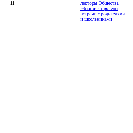
11
лекторы Общества
«Знание» провели
встречи с родителями
и школьниками