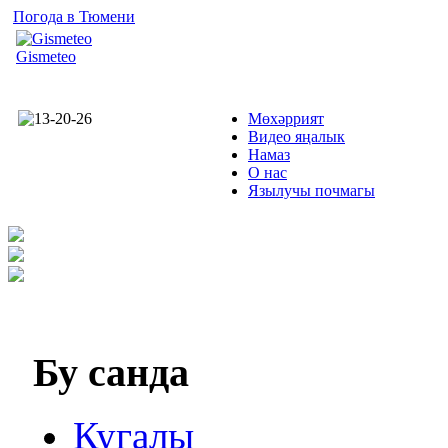
Погода в Тюмени
Gismeteo
Мөхәррият
Видео яңалык
Намаз
О нас
Язылучы почмагы
Бу
санда
Кугалы