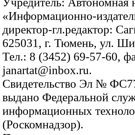
Учредитель: Автономная 
«Информационно-издател
директор-гл.редактор: Са
625031, г. Тюмень, ул. Ши
Тел.: 8 (3452) 69-57-60, ф
janartat@inbox.ru.
Свидетельство Эл № ФС77-
выдано Федеральной служб
информационных техноло
(Роскомнадзор).