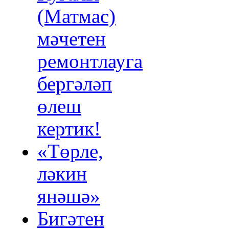
(Матмас)
мәчетен
ремонтлауга
бергәләп
өлеш
кертик!
«Төрле,
ләкин
янәшә»
Бигәтен