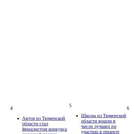
5
4
6
Школы из Тюменской
Автор из Тюменской
области вошли в
области стал
число лучших по
финалистом конкурса
участию в проекте