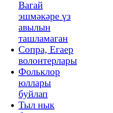
Вагай
эшмәкәре үз
авылын
ташламаган
Сопра, Егаер
волонтерлары
Фольклор
юллары
буйлап
Тыл нык