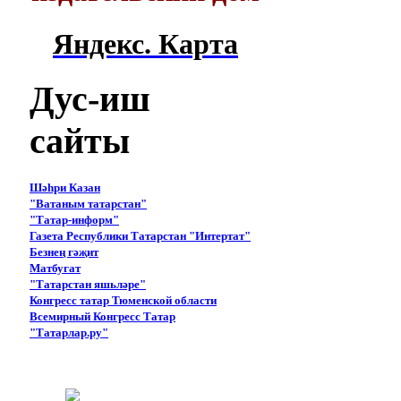
Яндекс. Карта
Дус-иш
сайты
Шәһри Казан
"Ватаным татарстан"
"Татар-информ"
Газета Республики Татарстан "Интертат"
Безнең гәҗит
Матбугат
"Татарстан яшьләре"
Конгресс татар Тюменской области
Всемирный Конгресс Татар
"Татарлар.ру"