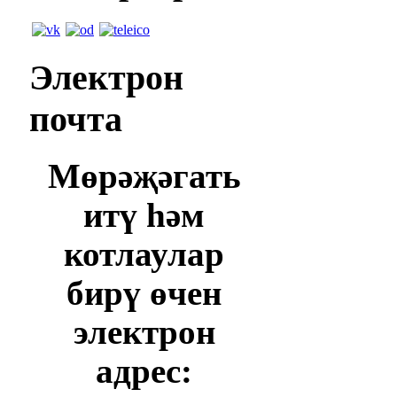
Электрон
почта
Мөрәҗәгать
итү һәм
котлаулар
бирү өчен
электрон
адрес: