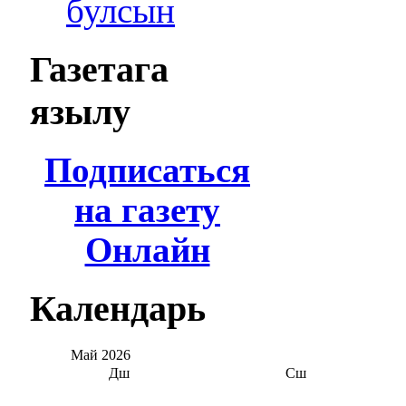
булсын
Газетага
язылу
Подписаться
на газету
Онлайн
Календарь
Май
2026
Дш
Сш