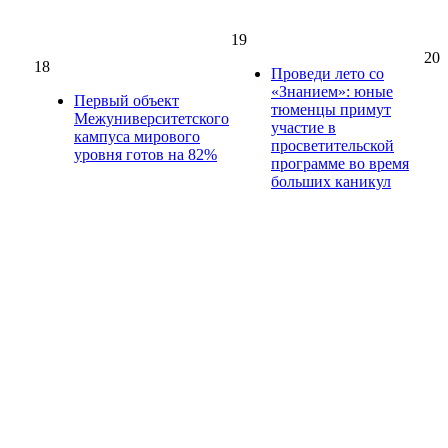
19
20
18
Проведи лето со
«Знанием»: юные
Первый объект
тюменцы примут
Межуниверситетского
участие в
кампуса мирового
просветительской
уровня готов на 82%
программе во время
больших каникул