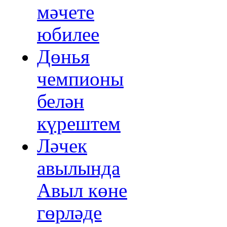
мәчете
юбилее
Дөнья
чемпионы
белән
күрештем
Ләчек
авылында
Авыл көне
гөрләде