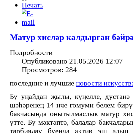
Матур хисләр калдырган бәйр
Подробности
Опубликовано 21.05.2026 12:07
Просмотров: 284
последние и лучшие
новости искусств
Бу уңайдан җылы, күңелле, дустанә
шәһәренең 14 нче гомуми белем бирү
бакчасында онытылмаслык матур хис
үтте. Бу мәктәптә, балалар бакчалар
тәрбияләү буенча актив эш алып 