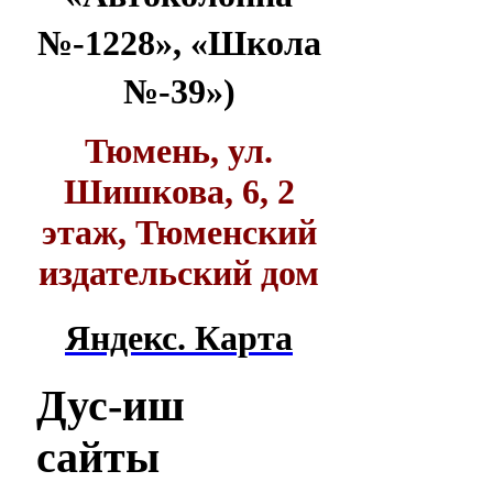
№-1228», «Школа
№-39»)
Тюмень, ул.
Шишкова, 6, 2
этаж, Тюменский
издательский дом
Яндекс. Карта
Дус-иш
сайты