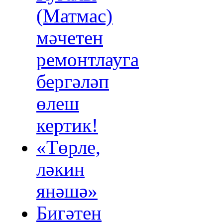
(Матмас)
мәчетен
ремонтлауга
бергәләп
өлеш
кертик!
«Төрле,
ләкин
янәшә»
Бигәтен