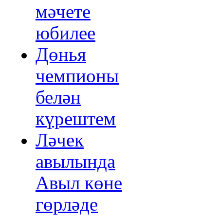
мәчете
юбилее
Дөнья
чемпионы
белән
күрештем
Ләчек
авылында
Авыл көне
гөрләде