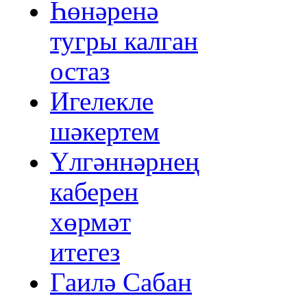
Һөнәренә
тугры калган
остаз
Игелекле
шәкертем
Үлгәннәрнең
каберен
хөрмәт
итегез
Гаилә Сабан