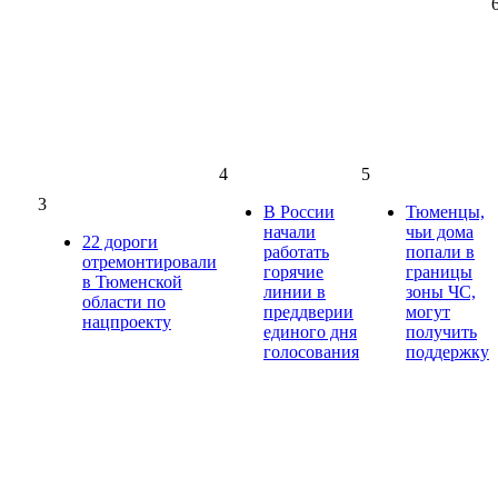
4
5
3
В России
Тюменцы,
начали
чьи дома
22 дороги
работать
попали в
отремонтировали
горячие
границы
в Тюменской
линии в
зоны ЧС,
области по
преддверии
могут
нацпроекту
единого дня
получить
голосования
поддержку