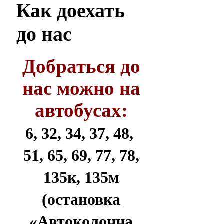
Как
доехать
до нас
Добраться до
нас можно на
автобусах:
6, 32, 34, 37, 48,
51, 65, 69, 77, 78,
135к, 135м
(остановка
«Автоколонна