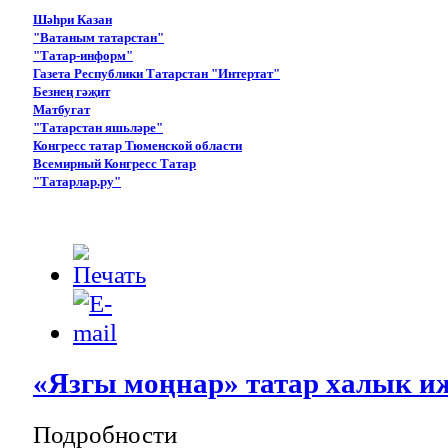
Шәһри Казан
"Ватаным татарстан"
"Татар-информ"
Газета Республики Татарстан "Интертат"
Безнең гәҗит
Матбугат
"Татарстан яшьләре"
Конгресс татар Тюменской области
Всемирный Конгресс Татар
"Татарлар.ру"
«Язгы моңнар» татар халык и
Подробности