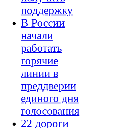
поддержку
В России
начали
работать
горячие
линии в
преддверии
единого дня
голосования
22 дороги