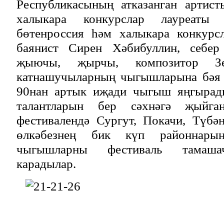
Республикасының атказанган артист
халыкара конкурслар лауреаты 
бөтенроссия һәм халыкара конкурс
баянист Сирен Хәбибуллин, себер
җыючы, җырчы, композитор З
катнашучыларның чыгышларына бәя 
90нан артык иҗади чыгыш яңгырады
талантларын бер сәхнәгә җыйг
фестивалендә Сургут, Покачи, Түбә
өлкәбезнең бик күп районнары
чыгышларны фестиваль тамаша
карадылар.