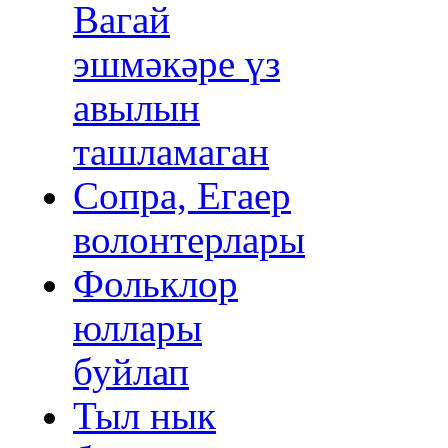
Вагай
эшмәкәре үз
авылын
ташламаган
Сопра, Егаер
волонтерлары
Фольклор
юллары
буйлап
Тыл нык