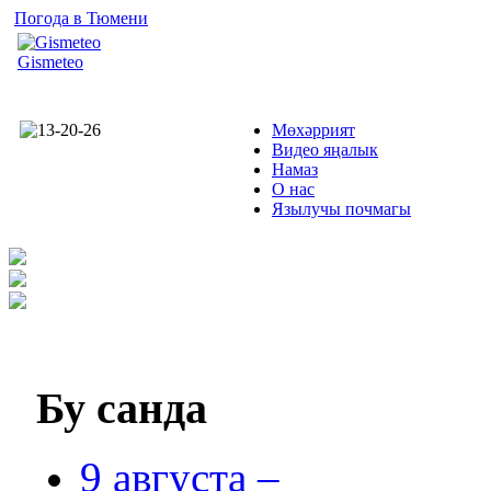
Погода в Тюмени
Gismeteo
Мөхәррият
Видео яңалык
Намаз
О нас
Язылучы почмагы
Бу
санда
9 августа –