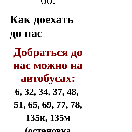
60.
Как
доехать
до нас
Добраться до
нас можно на
автобусах:
6, 32, 34, 37, 48,
51, 65, 69, 77, 78,
135к, 135м
(остановка