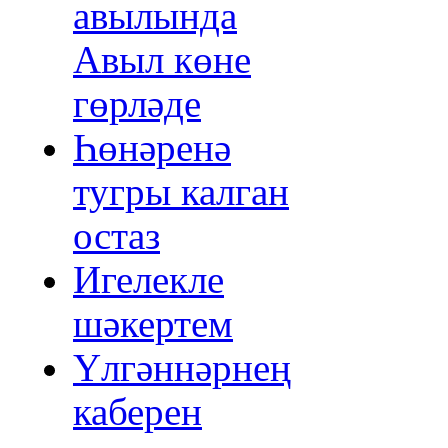
авылында
Авыл көне
гөрләде
Һөнәренә
тугры калган
остаз
Игелекле
шәкертем
Үлгәннәрнең
каберен