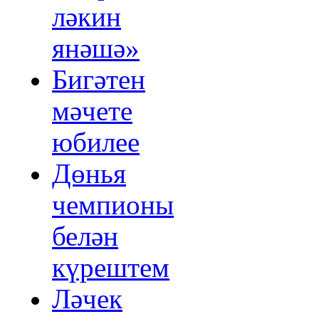
ләкин
янәшә»
Бигәтен
мәчете
юбилее
Дөнья
чемпионы
белән
күрештем
Ләчек