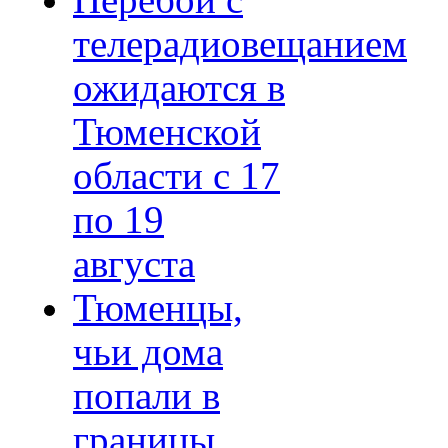
Перебои с
телерадиовещанием
ожидаются в
Тюменской
области с 17
по 19
августа
Тюменцы,
чьи дома
попали в
границы