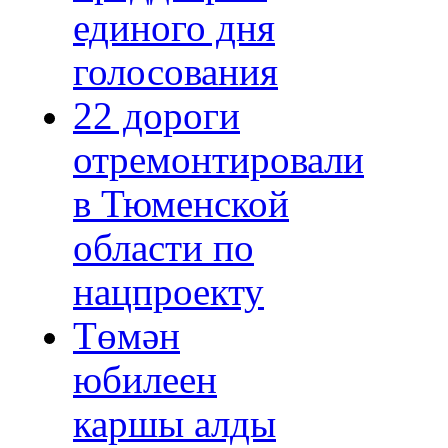
единого дня
голосования
22 дороги
отремонтировали
в Тюменской
области по
нацпроекту
Төмән
юбилеен
каршы алды