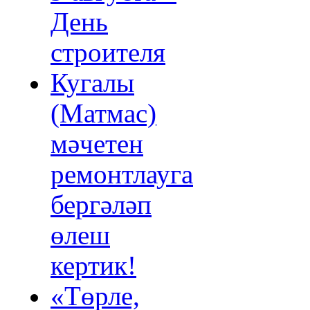
День
строителя
Кугалы
(Матмас)
мәчетен
ремонтлауга
бергәләп
өлеш
кертик!
«Төрле,