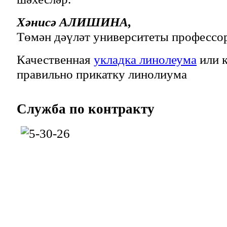
Хәнисә АЛИШИНА,
Төмән дәүләт университеты профессо
Качественная
укладка линолеума
или к
правильно прикатку линолиума
Служба
по контракту