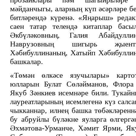
мәйданчыгы, аларның күп әсәрләре бе
битләрендә күренә. «Яңарыш» редак
саен татар телендә китаплар басы
Әкбүләковның, Галия Абайдуллин
Наврузовның шигырь җыент
Хәбибуллинаның, Хатыйп Хәбибулли
башкалар.
«Төмән өлкәсе язучылары» карто
юлларын Булат Сөләйманов, Флора 
Якуб Зәнкиев исемнәре били. Тукай
лауреатларының исемлегенә күз салса
чыкканнар, илнең башка төбәкләренн
бу абруйлы бүләкне яуларга өлгерг
Әхмәтова-Урманче, Хәмит Ярми, Як