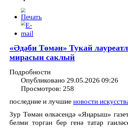
«Әдәби Төмән» Тукай лауреат
мирасын саклый
Подробности
Опубликовано 29.05.2026 09:26
Просмотров: 258
последние и лучшие
новости искусств
Зур Төмән өлкәсендә «Яңарыш» газе
белми торган бер генә татар гаилә