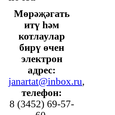
Мөрәҗәгать
итү һәм
котлаулар
бирү өчен
электрон
адрес:
janartat@inbox.ru
,
телефон:
8 (3452) 69-57-