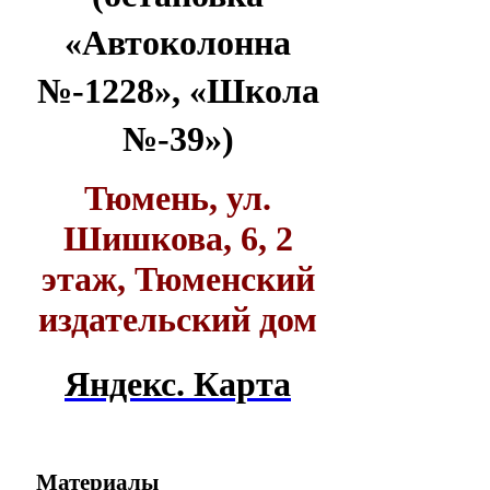
«Автоколонна
№-1228», «Школа
№-39»)
Тюмень, ул.
Шишкова, 6, 2
этаж, Тюменский
издательский дом
Яндекс. Карта
Материалы