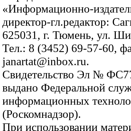
«Информационно-издател
директор-гл.редактор: Са
625031, г. Тюмень, ул. Ши
Тел.: 8 (3452) 69-57-60, ф
janartat@inbox.ru.
Свидетельство Эл № ФС77-
выдано Федеральной служб
информационных техноло
(Роскомнадзор).
При использовании матери