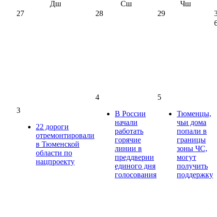
Дш
Сш
Чш
27
28
29
4
5
3
В России
Тюменцы,
начали
чьи дома
22 дороги
работать
попали в
отремонтировали
горячие
границы
в Тюменской
линии в
зоны ЧС,
области по
преддверии
могут
нацпроекту
единого дня
получить
голосования
поддержку