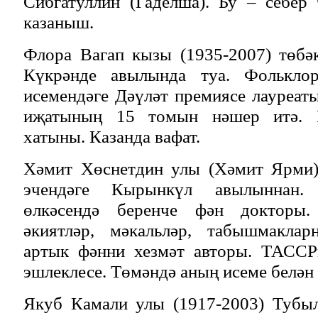
Сибгатуллин (Гаделша). Бу – себер
казаныш.
Флора Вагап кызы (1935-2007) төбә
Күкрәнде авылында туа. Фольклор
исемендәге Дәүләт премиясе лауреаты
иҗатының 15 томын нәшер итә. 
хатыны. Казанда вафат.
Хәмит Хөснетдин улы (Хәмит Ярми)
эчендәге Кырынкүл авылыннан.
өлкәсендә беренче фән докторы.
әкиятләр, мәкальләр, табышмаклар
артык фәнни хезмәт авторы. ТАССР
эшлеклесе. Төмәндә аның исеме белән 
Якуб Камали улы (1917-2003) Тубы