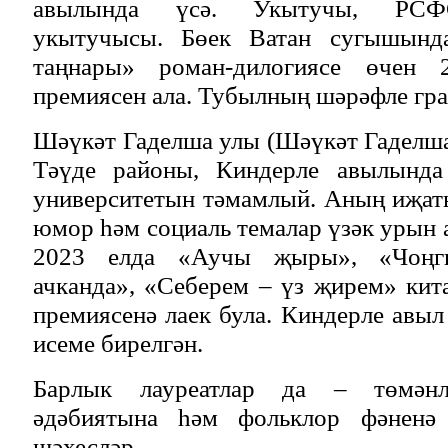
авылында үсә. Укытучы, РСФС
укытучысы. Бөек Ватан сугышынд
таңнары» роман-дилогиясе өчен 
премиясен ала. Тубылның шәрәфле гр
Шәүкәт Гаделша улы (Шәүкәт Гаделша
Тәүде районы, Киндерле авылында 
университетын тәмамлый. Аның иҗаты
юмор һәм социаль темалар үзәк урын 
2023 елда «Аучы җыры», «Чоңг
ачканда», «Себерем – үз җирем» кит
премиясенә лаек була. Киндерле авыл
исеме бирелгән.
Барлык лауреатлар да – төмәнл
әдәбиятына һәм фольклор фәненә
шәхесләр.