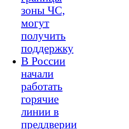
зоны ЧС,
могут
получить
поддержку
В России
начали
работать
горячие
линии в
преддверии