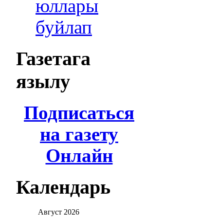
юллары
буйлап
Газетага
язылу
Подписаться
на газету
Онлайн
Календарь
Август
2026