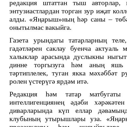
редакция штаттан тыш авторлар, и
энтузиастлардан торган зур иҗат кол
алды. «Яңарыш»ның һәр саны – төб
онытылмас вакыйга.
Газета урындагы татарларның теле,
гадәтләрен саклау буенча актуаль м
халыклар арасында дуслыкны ныгыт
динне торгызуга һәм аның яшь 
тәртиплелек, туган якка мәхәббәт 
ролен үстерүгә ярдәм итә.
Редакция һәм татар матбугаты
интеллигенциянең әдәби хәрәкәтен
диварларында күп еллар дәвамын
клубының утырышлары уза. «Яңар
прозаиклары һәм шагыйрьләр