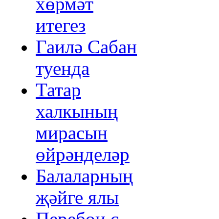
хөрмәт
итегез
Гаилә Сабан
туенда
Татар
халкының
мирасын
өйрәнделәр
Балаларның
җәйге ялы