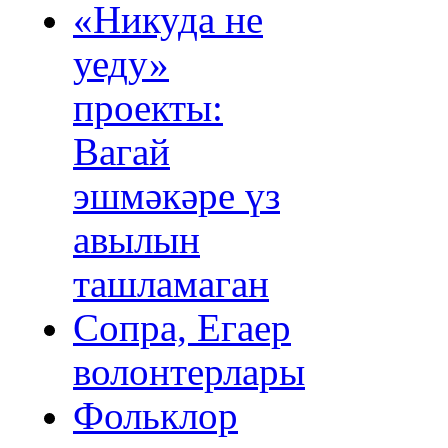
«Никуда не
уеду»
проекты:
Вагай
эшмәкәре үз
авылын
ташламаган
Сопра, Егаер
волонтерлары
Фольклор