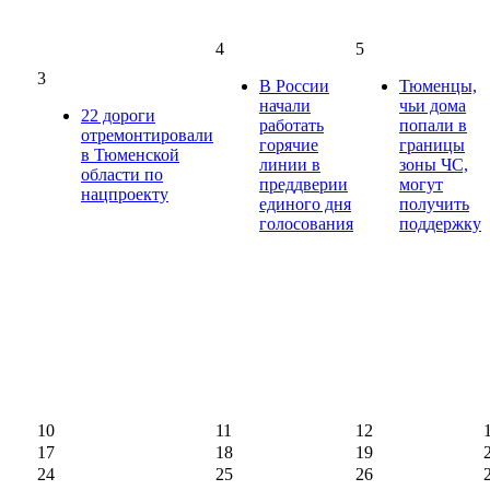
4
5
3
В России
Тюменцы,
начали
чьи дома
22 дороги
работать
попали в
отремонтировали
горячие
границы
в Тюменской
линии в
зоны ЧС,
области по
преддверии
могут
нацпроекту
единого дня
получить
голосования
поддержку
10
11
12
17
18
19
24
25
26