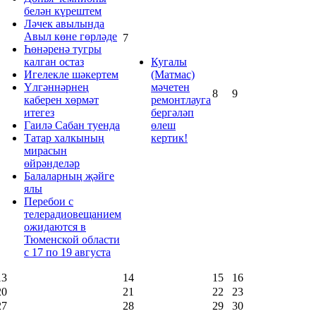
белән күрештем
Ләчек авылында
Авыл көне гөрләде
7
Һөнәренә тугры
калган остаз
Кугалы
Игелекле шәкертем
(Матмас)
Үлгәннәрнең
мәчетен
8
9
каберен хөрмәт
ремонтлауга
итегез
бергәләп
Гаилә Сабан туенда
өлеш
Татар халкының
кертик!
мирасын
өйрәнделәр
Балаларның җәйге
ялы
Перебои с
телерадиовещанием
ожидаются в
Тюменской области
с 17 по 19 августа
13
14
15
16
20
21
22
23
27
28
29
30