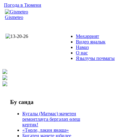
Погода в Тюмени
Gismeteo
Мөхәррият
Видео яңалык
Намаз
О нас
Язылучы почмагы
Бу
санда
Кугалы (Матмас) мәчетен
ремонтлауга бергәләп өлеш
кертик!
«Төрле, ләкин янәшә»
Бигәтен мәчете юбилее