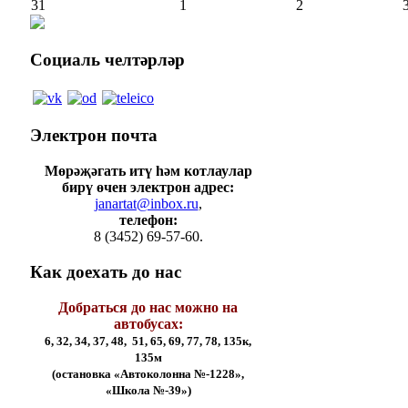
31
1
2
Социаль
челтәрләр
Электрон
почта
Мөрәҗәгать итү һәм котлаулар
бирү өчен электрон адрес:
janartat@inbox.ru
,
телефон:
8 (3452) 69-57-60.
Как
доехать до нас
Добраться до нас можно на
автобусах:
6, 32, 34, 37, 48, 51, 65, 69, 77, 78, 135к,
135м
(остановка «Автоколонна №-1228»,
«Школа №-39»)