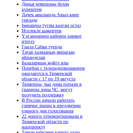
Дөнья чемпионы белән
күрештем
Ләчек авылында Авыл көне
гөрләде
Һөнәренә тугры калган остаз
Игелекле шәкертем
Үлгәннәрнең каберен хөрмәт
итегез
Гаилә Сабан туенда
Татар халкының мирасын
өйрәнделәр
Балаларның җәйге ялы
Перебои с телерадиовещанием
ожидаются в Тюменской
области с 17 по 19 августа
Тюменцы, чьи дома попали в
границы зоны ЧС, могут
получить поддержку
В России начали работать
горячие линии в преддверии
единого дня голосования
22 дороги отремонтировали в
Тюменской области по
нацпроекту
Төмән юбилеен каршы алды