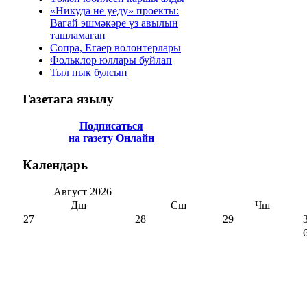
«Никуда не уеду» проекты:
Вагай эшмәкәре үз авылын
ташламаган
Сопра, Егаер волонтерлары
Фольклор юллары буйлап
Тыл нык булсын
Газетага
язылу
Подписаться
на газету Онлайн
Календарь
Август
2026
Дш
Сш
Чш
27
28
29