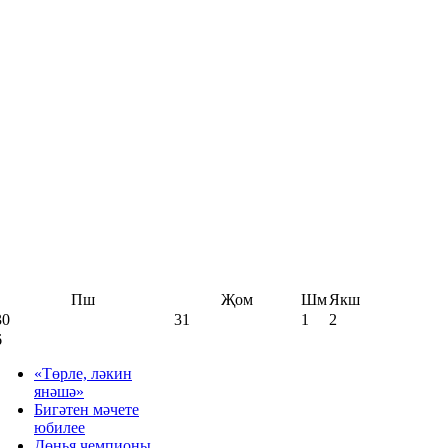
Пш
Җом
Шм
Якш
30
31
1
2
6
«Төрле, ләкин
янәшә»
Бигәтен мәчете
юбилее
Дөнья чемпионы