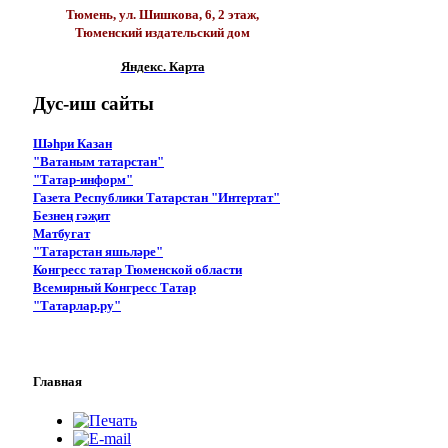
Тюмень, ул. Шишкова, 6, 2 этаж,
Тюменский издательский дом
Яндекс. Карта
Дус-иш
сайты
Шәһри Казан
"Ватаным татарстан"
"Татар-информ"
Газета Республики Татарстан "Интертат"
Безнең гәҗит
Матбугат
"Татарстан яшьләре"
Конгресс татар Тюменской области
Всемирный Конгресс Татар
"Татарлар.ру"
Главная