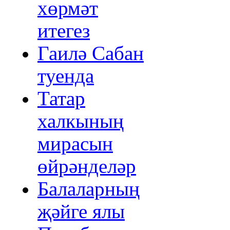
хөрмәт
итегез
Гаилә Сабан
туенда
Татар
халкының
мирасын
өйрәнделәр
Балаларның
җәйге ялы