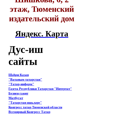
этаж, Тюменский
издательский дом
Яндекс. Карта
Дус-иш
сайты
Шәһри Казан
"Ватаным татарстан"
"Татар-информ"
Газета Республики Татарстан "Интертат"
Безнең гәҗит
Матбугат
"Татарстан яшьләре"
Конгресс татар Тюменской области
Всемирный Конгресс Татар