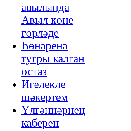
авылында
Авыл көне
гөрләде
Һөнәренә
тугры калган
остаз
Игелекле
шәкертем
Үлгәннәрнең
каберен