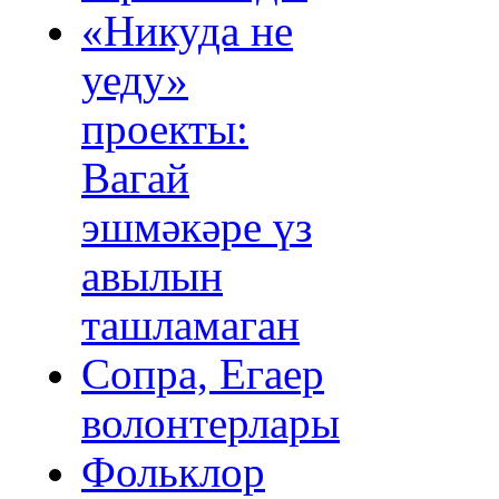
«Никуда не
уеду»
проекты:
Вагай
эшмәкәре үз
авылын
ташламаган
Сопра, Егаер
волонтерлары
Фольклор