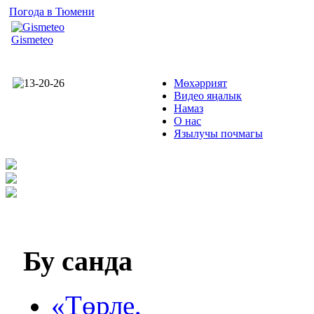
Погода в Тюмени
Gismeteo
Мөхәррият
Видео яңалык
Намаз
О нас
Язылучы почмагы
Бу
санда
«Төрле,