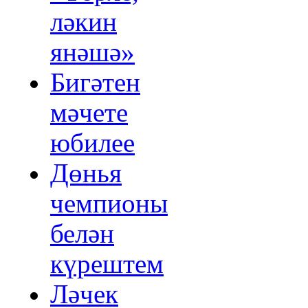
ләкин
янәшә»
Бигәтен
мәчете
юбилее
Дөнья
чемпионы
белән
күрештем
Ләчек