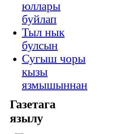
юллары
буйлап
Тыл нык
булсын
Сугыш чоры
кызы
язмышыннан
Газетага
язылу