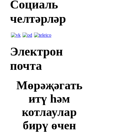
Социаль
челтәрләр
Электрон
почта
Мөрәҗәгать
итү һәм
котлаулар
бирү өчен