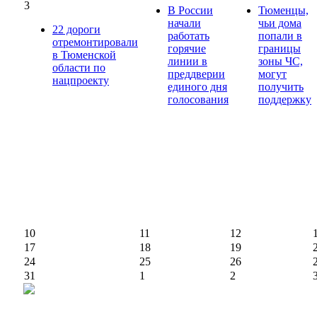
3
В России
Тюменцы,
начали
чьи дома
22 дороги
работать
попали в
отремонтировали
горячие
границы
в Тюменской
линии в
зоны ЧС,
области по
преддверии
могут
нацпроекту
единого дня
получить
голосования
поддержку
10
11
12
17
18
19
24
25
26
31
1
2