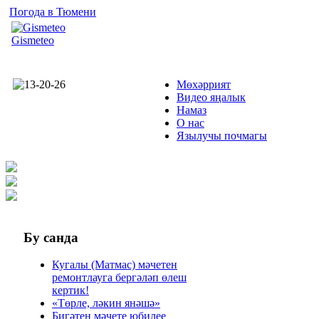
Погода в Тюмени
Gismeteo
Мөхәррият
Видео яңалык
Намаз
О нас
Язылучы почмагы
Бу
санда
Кугалы (Матмас) мәчетен
ремонтлауга бергәләп өлеш
кертик!
«Төрле, ләкин янәшә»
Бигәтен мәчете юбилее