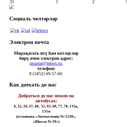
31
1
2
Социаль
челтәрләр
Электрон
почта
Мөрәҗәгать итү һәм котлаулар
бирү өчен электрон адрес:
janartat@inbox.ru
,
телефон:
8 (3452) 69-57-60.
Как
доехать до нас
Добраться до нас можно на
автобусах:
6, 32, 34, 37, 48, 51, 65, 69, 77, 78, 135к,
135м
(остановка «Автоколонна №-1228»,
«Школа №-39»)