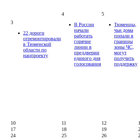
4
5
3
В России
Тюменцы,
начали
чьи дома
22 дороги
работать
попали в
отремонтировали
горячие
границы
в Тюменской
линии в
зоны ЧС,
области по
преддверии
могут
нацпроекту
единого дня
получить
голосования
поддержку
10
11
12
17
18
19
24
25
26