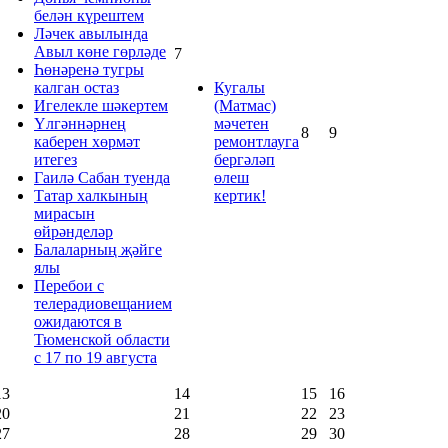
белән күрештем
Ләчек авылында
Авыл көне гөрләде
7
Һөнәренә тугры
калган остаз
Кугалы
Игелекле шәкертем
(Матмас)
Үлгәннәрнең
мәчетен
8
9
каберен хөрмәт
ремонтлауга
итегез
бергәләп
Гаилә Сабан туенда
өлеш
Татар халкының
кертик!
мирасын
өйрәнделәр
Балаларның җәйге
ялы
Перебои с
телерадиовещанием
ожидаются в
Тюменской области
с 17 по 19 августа
13
14
15
16
20
21
22
23
27
28
29
30