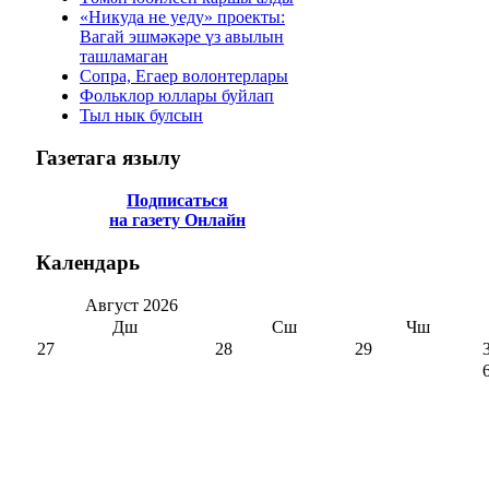
«Никуда не уеду» проекты:
Вагай эшмәкәре үз авылын
ташламаган
Сопра, Егаер волонтерлары
Фольклор юллары буйлап
Тыл нык булсын
Газетага
язылу
Подписаться
на газету Онлайн
Календарь
Август
2026
Дш
Сш
Чш
27
28
29