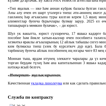
күләме дә артачак. Бу хакта РИА Новости агентлыгына юри
«Төп яңалык — ике һәм аннан күбрәк баласы булган гаилә
Аны алу өчен өч шарт үтәлергә тиеш: әти-әнинең икесе д
гаиләнең һәр әгъзасына туры килгән керем 1,5 яшәү ми
алиментлар буенча бурычлары булмау зарур. 2025 ел ө
тапшырырга мөмкин булачак», – ди юрист.
Шул ук вакытта, юрист сүзләренчә, 17 яшькә кадәрге б
пособие һәм йөкле хатын-кызлар өчен пособиегә таләпл
хезмәткә яраклы әгъзаларының 12 айлык табышы сигез ми
ким булмаска тиеш (элек бу күрсәткеч дүр иде). Бала
тәрбияләү буенча айлык пособиенең иң югары чиге 83 мең 
Моннан тыш, ярдәм итүнең элеккеге чаралары да үз көче
торган бердәм түләү һәм ана капиталыннан 3 яшькә кадәр
нәтиҗә ясый белгеч.
«Интертат» яңалыкларыннан.
Качественная
укладка линолеума
или как сделать правильн
Служба
по контракту