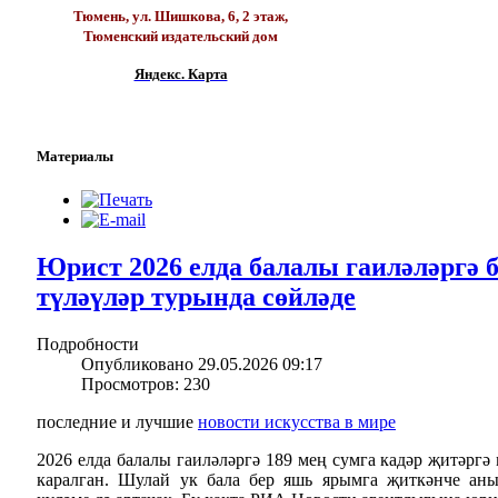
Тюмень, ул. Шишкова, 6, 2 этаж,
Тюменский издательский дом
Яндекс. Карта
Материалы
Юрист 2026 елда балалы гаиләләргә 
түләүләр турында сөйләде
Подробности
Опубликовано 29.05.2026 09:17
Просмотров: 230
последние и лучшие
новости искусства в мире
2026 елда балалы гаиләләргә 189 мең сумга кадәр җитәргә
каралган. Шулай ук бала бер яшь ярымга җиткәнче аны