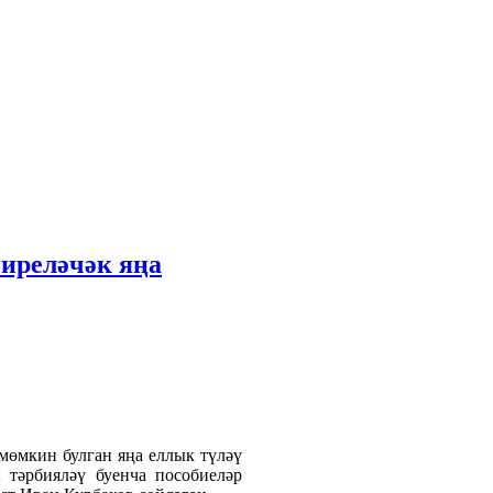
биреләчәк яңа
 мөмкин булган яңа еллык түләү
 тәрбияләү буенча пособиеләр