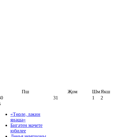
Пш
Җом
Шм
Якш
30
31
1
2
6
«Төрле, ләкин
янәшә»
Бигәтен мәчете
юбилее
Дөнья чемпионы