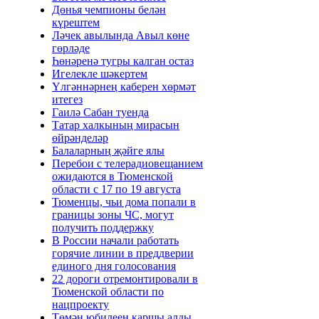
Дөнья чемпионы белән
күрештем
Ләчек авылында Авыл көне
гөрләде
Һөнәренә тугры калган остаз
Игелекле шәкертем
Үлгәннәрнең каберен хөрмәт
итегез
Гаилә Сабан туенда
Татар халкының мирасын
өйрәнделәр
Балаларның җәйге ялы
Перебои с телерадиовещанием
ожидаются в Тюменской
области с 17 по 19 августа
Тюменцы, чьи дома попали в
границы зоны ЧС, могут
получить поддержку
В России начали работать
горячие линии в преддверии
единого дня голосования
22 дороги отремонтировали в
Тюменской области по
нацпроекту
Төмән юбилеен каршы алды