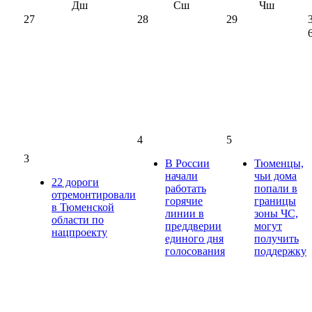
Дш
Сш
Чш
27
28
29
4
5
3
В России
Тюменцы,
начали
чьи дома
22 дороги
работать
попали в
отремонтировали
горячие
границы
в Тюменской
линии в
зоны ЧС,
области по
преддверии
могут
нацпроекту
единого дня
получить
голосования
поддержку