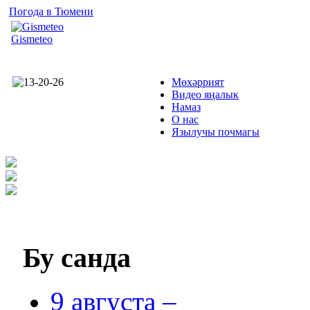
Погода в Тюмени
Gismeteo
Мөхәррият
Видео яңалык
Намаз
О нас
Язылучы почмагы
Бу
санда
9 августа –