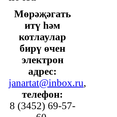
Мөрәҗәгать
итү һәм
котлаулар
бирү өчен
электрон
адрес:
janartat@inbox.ru
,
телефон:
8 (3452) 69-57-