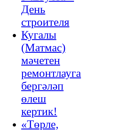
День
строителя
Кугалы
(Матмас)
мәчетен
ремонтлауга
бергәләп
өлеш
кертик!
«Төрле,