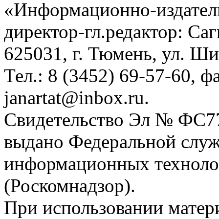
«Информационно-издател
директор-гл.редактор: Са
625031, г. Тюмень, ул. Ши
Тел.: 8 (3452) 69-57-60, ф
janartat@inbox.ru.
Свидетельство Эл № ФС77-
выдано Федеральной служб
информационных техноло
(Роскомнадзор).
При использовании матери