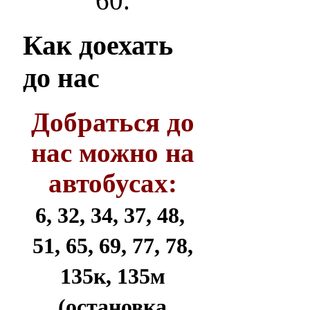
60.
Как
доехать
до нас
Добраться до
нас можно на
автобусах:
6, 32, 34, 37, 48,
51, 65, 69, 77, 78,
135к, 135м
(остановка