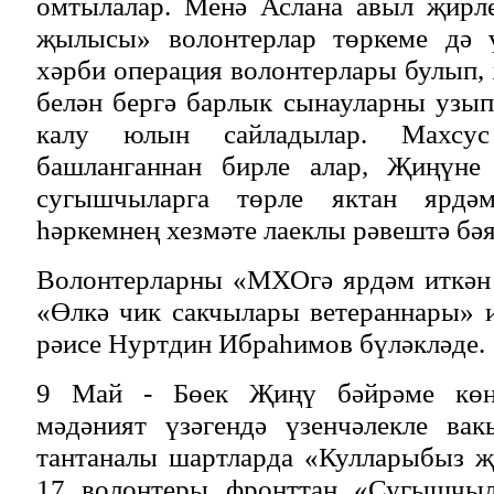
омтылалар. Менә Аслана авыл җирл
җылысы» волонтерлар төркеме дә ү
хәрби операция волонтерлары булып, 
белән бергә барлык сынауларны узып
калу юлын сайладылар. Махсус
башланганнан бирле алар, Җиңүне 
сугышчыларга төрле яктан ярдәм
һәркемнең хезмәте лаеклы рәвештә бәя
Волонтерларны «МХОгә ярдәм иткән 
«Өлкә чик сакчылары ветераннары»
рәисе Нуртдин Ибраһимов бүләкләде.
9 Май - Бөек Җиңү бәйрәме көне
мәдәният үзәгендә үзенчәлекле ва
тантаналы шартларда «Кулларыбыз 
17 волонтеры фронттан «Сугышчыл