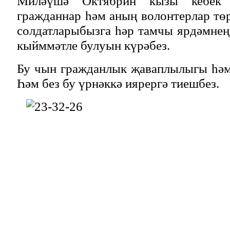
Миләүшә Октябрин кызы кебек 
гражданнар һәм аның волонтерлар тө
солдатларыбызга һәр тамчы ярдәмне
кыйммәтле булуын күрәбез.
Бу чын гражданлык җаваплылыгы һәм
Һәм без бу үрнәккә иярергә тиешбез.