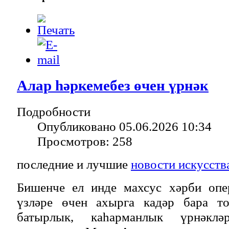
Алар һәркемебез өчен үрнәк
Подробности
Опубликовано 05.06.2026 10:34
Просмотров: 258
последние и лучшие
новости искусств
Бишенче ел инде махсус хәрби опе
үзләре өчен ахырга кадәр бара то
батырлык, каһарманлык үрнәклә