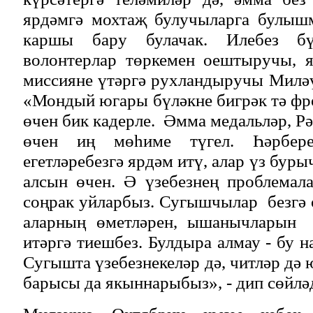
ярдәмгә мохтаҗ булучыларга булыш
каршы бару булачак. Илебез бү
волонтерлар төркемен оештыручы, 
миссияне үтәргә рухландыручы Милә
«Мондый югары бүләкне бигрәк тә фро
өчен бик кадерле. Әмма медальләр, Р
өчен иң мөһиме түгел. Һәрбер
егетләребезгә ярдәм итү, алар үз бур
алсын өчен. Ә үзебезнең проблемал
соңрак уйларбыз. Сугышчылар безгә ө
аларның өметләрен, ышанычларын 
итәргә тиешбез. Булдыра алмау - бу 
Сугышта үзебезнекеләр дә, читләр дә 
барысы да якыннарыбыз», - дип сөйлә