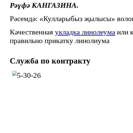
Рәүфә КАНГАЗИНА.
Рәсемдә: «Кулларыбыз җылысы» волон
Качественная
укладка линолеума
или к
правильно прикатку линолиума
Служба
по контракту