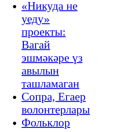
«Никуда не
уеду»
проекты:
Вагай
эшмәкәре үз
авылын
ташламаган
Сопра, Егаер
волонтерлары
Фольклор