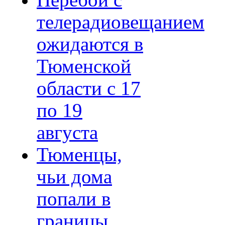
Перебои с
телерадиовещанием
ожидаются в
Тюменской
области с 17
по 19
августа
Тюменцы,
чьи дома
попали в
границы