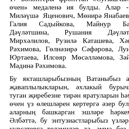
өчен» медаленә ия булды. Алар -
Миләүшә Яценович, Мөнирә Янабаева
Галия Садыйкова, Майнур Ба
Дәүләтшина, Рушания Дәүләт
Мирхәлилов, Рузилә Каташева, Х
Рәхимова, Гөлнәзирә Сәфәрова, Лу
Юртаева, Илсөяр Мөсәлләмова, Зәй
Мәдинә Рәхимова.
Бу якташларыбызның Ватаныбыз а
җаваплылыкларын, әхлакый бурыч
туган җиребезне тирән яратуларын һә
өчен үз өлешләрен кертергә әзер бу
аларның башкарган эшләре һәрке
Әлбәттә, бу энтузиастларыбыз үзлә
күрсәтергә теләмиләр дә, әмма без