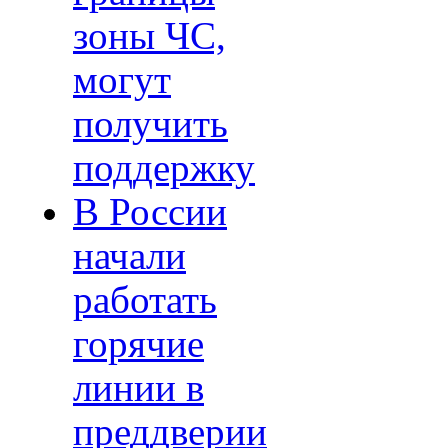
зоны ЧС,
могут
получить
поддержку
В России
начали
работать
горячие
линии в
преддверии