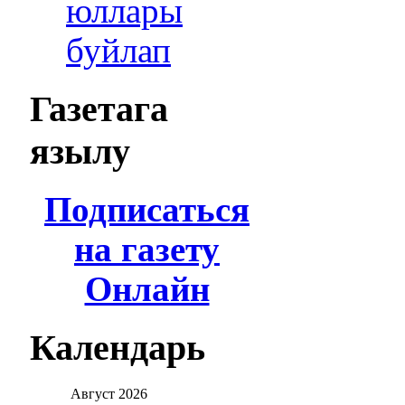
юллары
буйлап
Газетага
язылу
Подписаться
на газету
Онлайн
Календарь
Август
2026