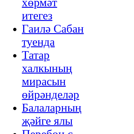
хөрмәт
итегез
Гаилә Сабан
туенда
Татар
халкының
мирасын
өйрәнделәр
Балаларның
җәйге ялы