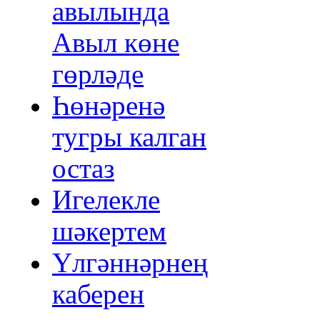
авылында
Авыл көне
гөрләде
Һөнәренә
тугры калган
остаз
Игелекле
шәкертем
Үлгәннәрнең
каберен