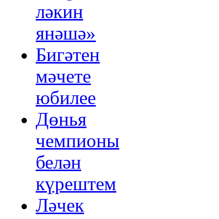
ләкин
янәшә»
Бигәтен
мәчете
юбилее
Дөнья
чемпионы
белән
күрештем
Ләчек