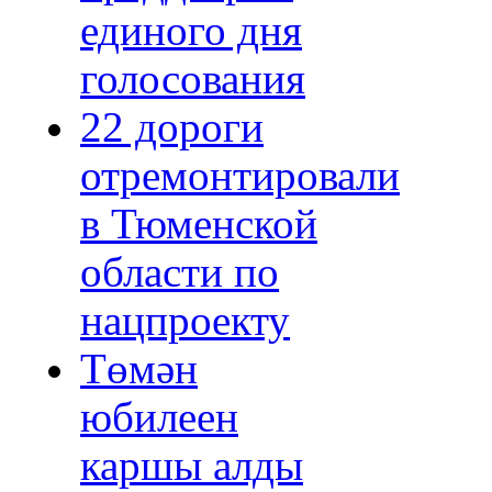
единого дня
голосования
22 дороги
отремонтировали
в Тюменской
области по
нацпроекту
Төмән
юбилеен
каршы алды