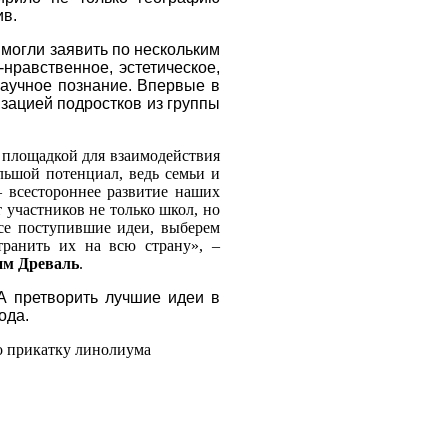
ив.
 могли заявить по нескольким
-нравственное, эстетическое,
научное познание. Впервые в
изацией подростков из группы
 площадкой для взаимодействия
ольшой потенциал, ведь семьи и
 всестороннее развитие наших
т участников не только школ, но
се поступившие идеи, выберем
транить их на всю страну»
, –
м Древаль
.
А претворить лучшие идеи в
ода.
о прикатку линолиума