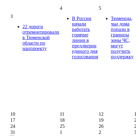
4
5
3
В России
Тюменцы,
начали
чьи дома
22 дороги
работать
попали в
отремонтировали
горячие
границы
в Тюменской
линии в
зоны ЧС,
области по
преддверии
могут
нацпроекту
единого дня
получить
голосования
поддержку
10
11
12
17
18
19
24
25
26
31
1
2