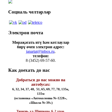
Социаль
челтәрләр
Электрон
почта
Мөрәҗәгать итү һәм котлаулар
бирү өчен электрон адрес:
janartat@inbox.ru
,
телефон:
8 (3452) 69-57-60.
Как
доехать до нас
Добраться до нас можно на
автобусах:
6, 32, 34, 37, 48, 51, 65, 69, 77, 78, 135к,
135м
(остановка «Автоколонна №-1228»,
«Школа №-39»)
Тюмень, ул. Шишкова, 6, 2 этаж,