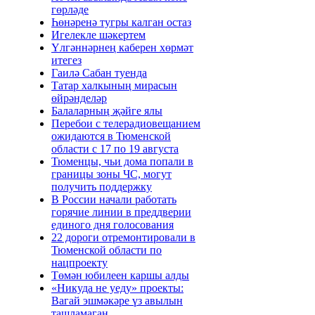
гөрләде
Һөнәренә тугры калган остаз
Игелекле шәкертем
Үлгәннәрнең каберен хөрмәт
итегез
Гаилә Сабан туенда
Татар халкының мирасын
өйрәнделәр
Балаларның җәйге ялы
Перебои с телерадиовещанием
ожидаются в Тюменской
области с 17 по 19 августа
Тюменцы, чьи дома попали в
границы зоны ЧС, могут
получить поддержку
В России начали работать
горячие линии в преддверии
единого дня голосования
22 дороги отремонтировали в
Тюменской области по
нацпроекту
Төмән юбилеен каршы алды
«Никуда не уеду» проекты:
Вагай эшмәкәре үз авылын
ташламаган