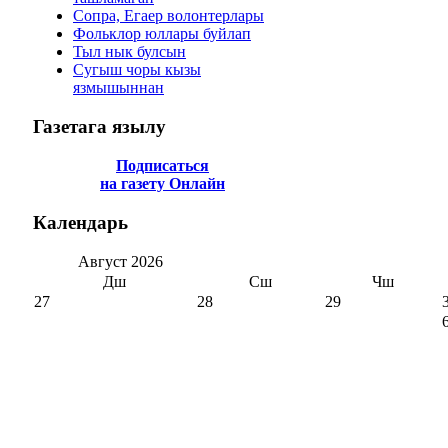
Сопра, Егаер волонтерлары
Фольклор юллары буйлап
Тыл нык булсын
Сугыш чоры кызы
язмышыннан
Газетага
язылу
Подписаться
на газету Онлайн
Календарь
Август
2026
Дш
Сш
Чш
27
28
29