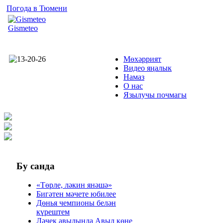
Погода в Тюмени
Gismeteo
Мөхәррият
Видео яңалык
Намаз
О нас
Язылучы почмагы
Бу
санда
«Төрле, ләкин янәшә»
Бигәтен мәчете юбилее
Дөнья чемпионы белән
күрештем
Ләчек авылында Авыл көне