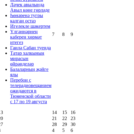
Ләчек авылында
Авыл көне гөрләде
Һөнәренә тугры
калган остаз
Игелекле шәкертем
Үлгәннәрнең
7
8
9
каберен хөрмәт
итегез
Гаилә Сабан туенда
Татар халкының
мирасын
өйрәнделәр
Балаларның җәйге
ялы
Перебои с
телерадиовещанием
ожидаются в
Тюменской области
с 17 по 19 августа
13
14
15
16
20
21
22
23
27
28
29
30
3
4
5
6