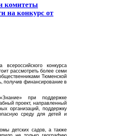
ли комитеты
и на конкурс от
а всероссийского конкурса
тоит рассмотреть более семи
 общественниками Тюменской
ь, получив финансирование в
 «Знание» при поддержке
абный проект, направленный
ных организаций, поддержку
опасную среду для детей и
омы детских садов, а также
ирило не только географию