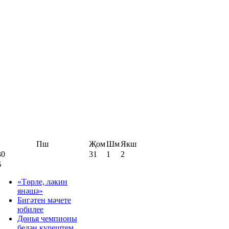
Пш
Җом
Шм
Якш
30
31
1
2
6
«Төрле, ләкин
янәшә»
Бигәтен мәчете
юбилее
Дөнья чемпионы
белән күрештем