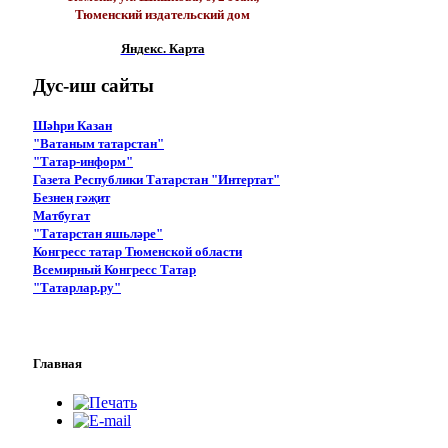
Тюменский издательский дом
Яндекс. Карта
Дус-иш
сайты
Шәһри Казан
"Ватаным татарстан"
"Татар-информ"
Газета Республики Татарстан "Интертат"
Безнең гәҗит
Матбугат
"Татарстан яшьләре"
Конгресс татар Тюменской области
Всемирный Конгресс Татар
"Татарлар.ру"
Главная