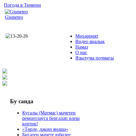
Погода в Тюмени
Gismeteo
Мөхәррият
Видео яңалык
Намаз
О нас
Язылучы почмагы
Бу
санда
Кугалы (Матмас) мәчетен
ремонтлауга бергәләп өлеш
кертик!
«Төрле, ләкин янәшә»
Бигәтен мәчете юбилее