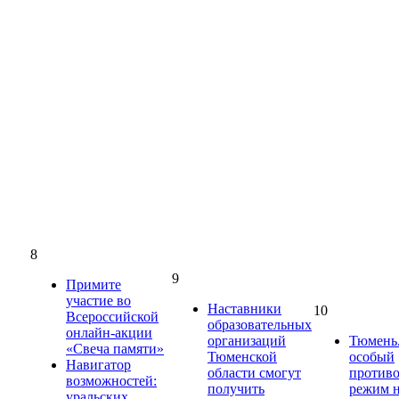
8
9
Примите
участие во
Наставники
10
Всероссийской
образовательных
онлайн-акции
организаций
Тюмень.
«Свеча памяти»
Тюменской
особый
Навигатор
области смогут
против
возможностей:
получить
режим н
уральских