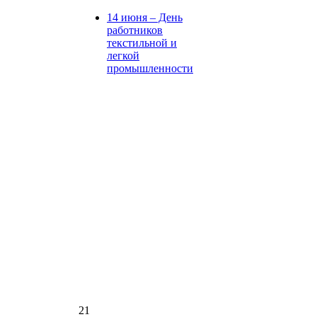
14 июня – День
работников
текстильной и
легкой
промышленности
21