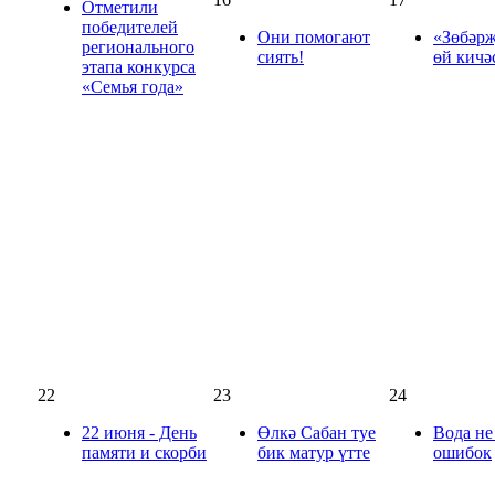
Отметили
победителей
Они помогают
«Зөбәрҗ
регионального
сиять!
өй кичә
этапа конкурса
«Семья года»
22
23
24
22 июня - День
Өлкә Сабан туе
Вода не
памяти и скорби
бик матур үтте
ошибок