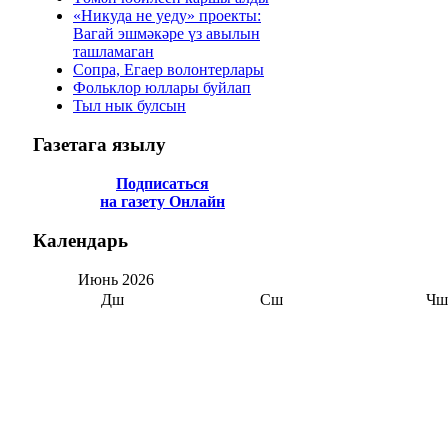
«Никуда не уеду» проекты:
Вагай эшмәкәре үз авылын
ташламаган
Сопра, Егаер волонтерлары
Фольклор юллары буйлап
Тыл нык булсын
Газетага
язылу
Подписаться
на газету Онлайн
Календарь
Июнь
2026
Дш
Сш
Чш