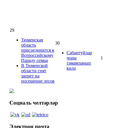
29
Тюменская
30
область
присоединится к
Сабантуйлар
Всероссийскому
чоры
1
Параду семьи
тәмамланып
В Тюменской
килә
области снят
запрет на
посещение лесов
Социаль
челтәрләр
Электрон
почта