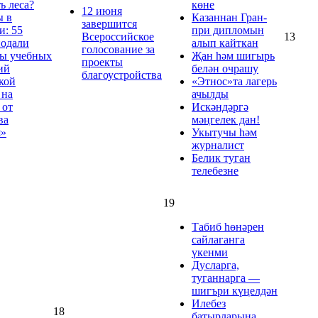
ь леса?
көне
12 июня
ы в
Казаннан Гран-
завершится
и: 55
при дипломын
Всероссийское
13
подали
алып кайткан
голосование за
ты учебных
Җан һәм шигырь
проекты
ий
белән очрашу
благоустройства
кой
«Этнос»та лагерь
 на
ачылды
 от
Искәндәргә
ва
мәңгелек дан!
я»
Укытучы һәм
журналист
Белик туган
телебезне
19
Табиб һөнәрен
сайлаганга
үкенми
Дусларга,
туганнарга —
шигъри күңелдән
Илебез
18
батырларына