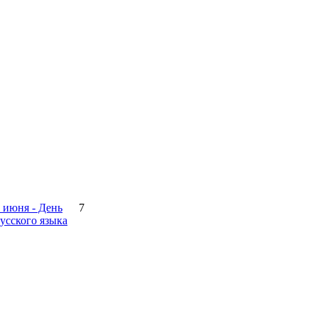
 июня - День
7
усского языка