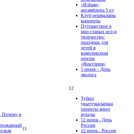
«Илһам»
ансамбленә 5 ел
Клуб оешмалары
концерты
Путешествие в
мир старых игр и
творчество:
праздник для
детей в
комплексном
центре
«Виктория»
5 июня – День
эколога
12
Тубыл
укытучысының
проекты җиңү
 Почему в
яулады
12 июня - День
опожарный
России
11
ельзя
12 июнь - Россия