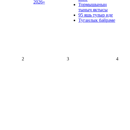
2026»
Тормышының
тыныч яктысы
95 яшь тулыр иде
Туганлык бәйрәме
2
3
4