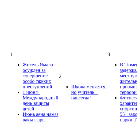
1
3
Житель Ямала
В Тюме
осужден за
задержа
совершение
местну
2
особо тяжких
жительн
преступлений
Школа меняется,
призыв
1 июня–
но учитель –
террори
Международный
навсегда!
Фитнес-
день защиты
характе
детей
спорти
Июнь аена намаз
55+ зар
вакытлары
парки 