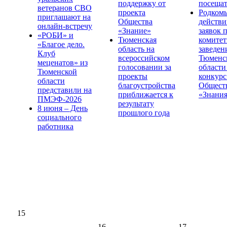
поддержку от
посещат
ветеранов СВО
проекта
Родком
приглашают на
Общества
действи
онлайн-встречу
«Знание»
заявок 
«РОБИ» и
Тюменская
комите
«Благое дело.
область на
заведен
Клуб
всероссийском
Тюменс
меценатов» из
голосовании за
области
Тюменской
проекты
конкурс
области
благоустройства
Общест
представили на
приближается к
«Знани
ПМЭФ-2026
результату
8 июня – День
прошлого года
социального
работника
15
16
17