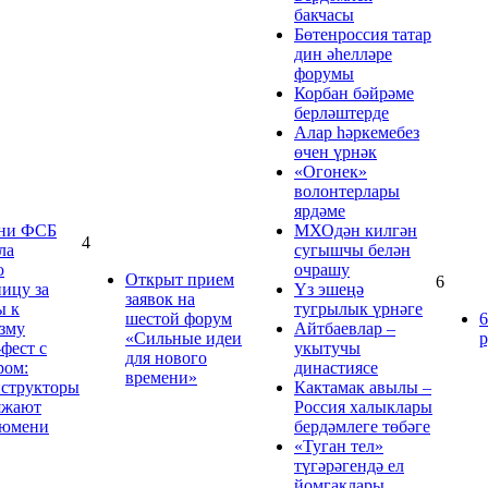
бакчасы
Бөтенроссия татар
дин әһелләре
форумы
Корбан бәйрәме
берләштерде
Алар һәркемебез
өчен үрнәк
«Огонек»
волонтерлары
ярдәме
ни ФСБ
МХОдән килгән
4
ла
сугышчы белән
ю
очрашу
Открыт прием
6
ицу за
Үз эшеңә
заявок на
ы к
тугрылык үрнәге
шестой форум
6
зму
Айтбаевлар –
«Сильные идеи
р
фест с
укытучы
для нового
ром:
династиясе
времени»
нструкторы
Кактамак авылы –
яжают
Россия халыклары
Тюмени
бердәмлеге төбәге
«Туган тел»
түгәрәгендә ел
йомгаклары