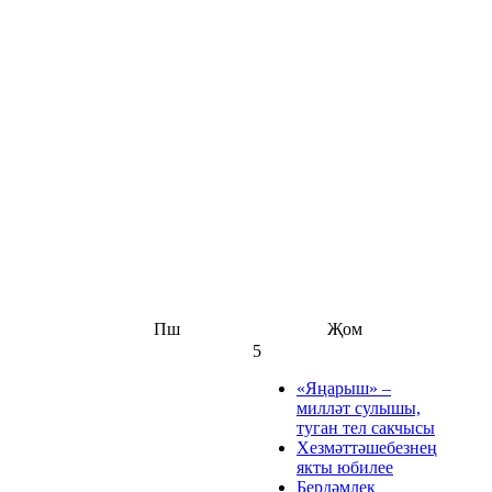
Пш
Җом
5
«Яңарыш» –
милләт сулышы,
туган тел сакчысы
Хезмәттәшебезнең
якты юбилее
Бердәмлек