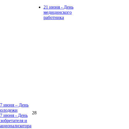
21 июня - День
медицинского
работника
7 июня – День
молодежи
28
7 июня - День
зобретателя и
ационализатора