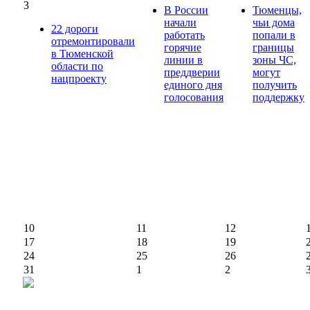
3
В России
Тюменцы,
начали
чьи дома
22 дороги
работать
попали в
отремонтировали
горячие
границы
в Тюменской
линии в
зоны ЧС,
области по
преддверии
могут
нацпроекту
единого дня
получить
голосования
поддержку
10
11
12
17
18
19
24
25
26
31
1
2