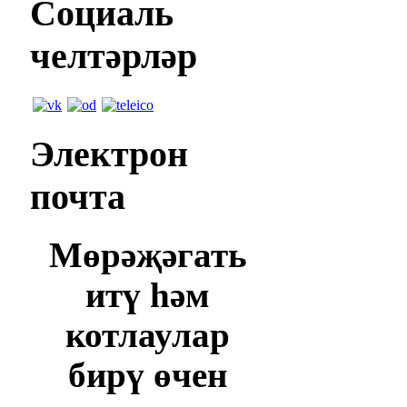
Социаль
челтәрләр
Электрон
почта
Мөрәҗәгать
итү һәм
котлаулар
бирү өчен