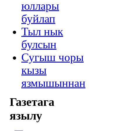
юллары
буйлап
Тыл нык
булсын
Сугыш чоры
кызы
язмышыннан
Газетага
язылу