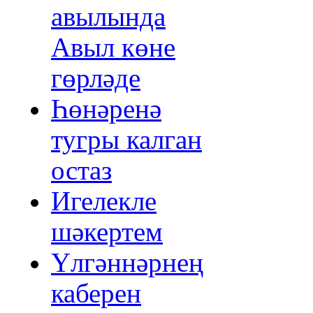
авылында
Авыл көне
гөрләде
Һөнәренә
тугры калган
остаз
Игелекле
шәкертем
Үлгәннәрнең
каберен