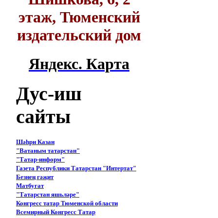
этаж, Тюменский
издательский дом
Яндекс. Карта
Дус-иш
сайты
Шәһри Казан
"Ватаным татарстан"
"Татар-информ"
Газета Республики Татарстан "Интертат"
Безнең гәҗит
Матбугат
"Татарстан яшьләре"
Конгресс татар Тюменской области
Всемирный Конгресс Татар