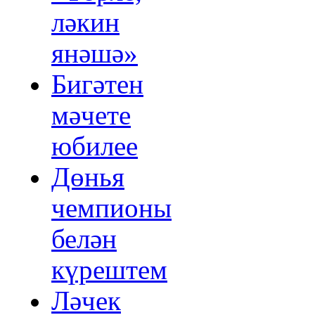
ләкин
янәшә»
Бигәтен
мәчете
юбилее
Дөнья
чемпионы
белән
күрештем
Ләчек