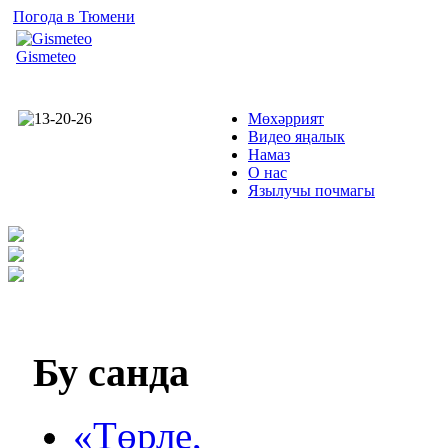
Погода в Тюмени
Gismeteo
Мөхәррият
Видео яңалык
Намаз
О нас
Язылучы почмагы
Бу
санда
«Төрле,