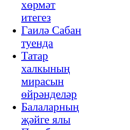
хөрмәт
итегез
Гаилә Сабан
туенда
Татар
халкының
мирасын
өйрәнделәр
Балаларның
җәйге ялы