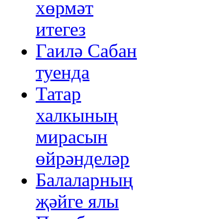
хөрмәт
итегез
Гаилә Сабан
туенда
Татар
халкының
мирасын
өйрәнделәр
Балаларның
җәйге ялы