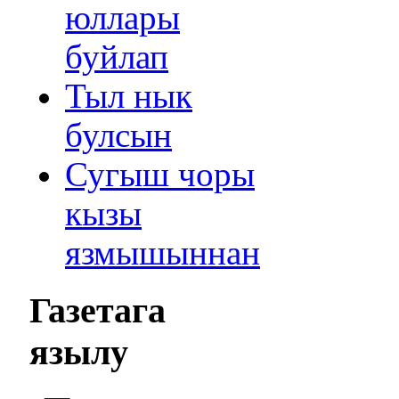
юллары
буйлап
Тыл нык
булсын
Сугыш чоры
кызы
язмышыннан
Газетага
язылу