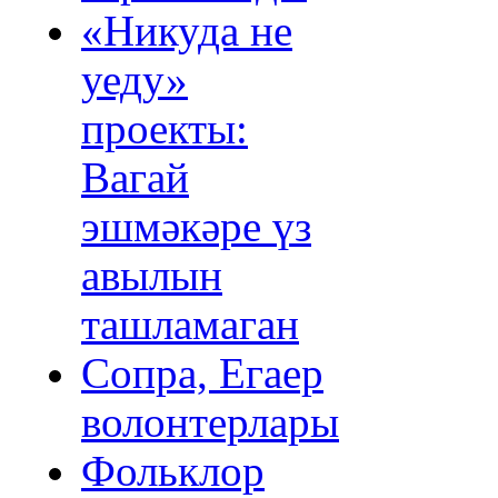
«Никуда не
уеду»
проекты:
Вагай
эшмәкәре үз
авылын
ташламаган
Сопра, Егаер
волонтерлары
Фольклор