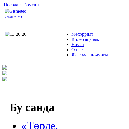
Погода в Тюмени
Gismeteo
Мөхәррият
Видео яңалык
Намаз
О нас
Язылучы почмагы
Бу
санда
«Төрле,