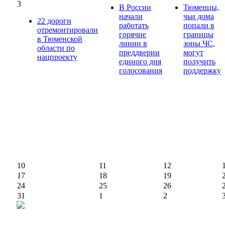
3
В России
Тюменцы,
начали
чьи дома
22 дороги
работать
попали в
отремонтировали
горячие
границы
в Тюменской
линии в
зоны ЧС,
области по
преддверии
могут
нацпроекту
единого дня
получить
голосования
поддержку
10
11
12
17
18
19
24
25
26
31
1
2