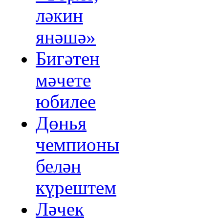
ләкин
янәшә»
Бигәтен
мәчете
юбилее
Дөнья
чемпионы
белән
күрештем
Ләчек