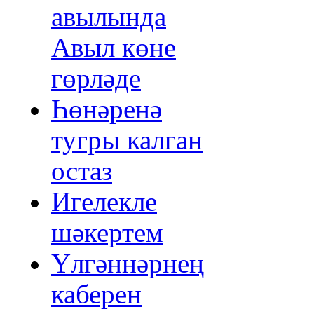
авылында
Авыл көне
гөрләде
Һөнәренә
тугры калган
остаз
Игелекле
шәкертем
Үлгәннәрнең
каберен