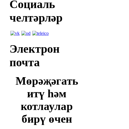
Социаль
челтәрләр
Электрон
почта
Мөрәҗәгать
итү һәм
котлаулар
бирү өчен