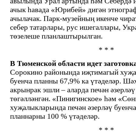
авылында Урал артында һәм Себердә 
ачык һавада «Юрибей» дигән этногра
ачылачак. Парк-музейның икенче чира
себер татарлары, рус ишегаллары, Ук
төзелеше планлаштырылган.
* * *
В Тюменской области идет заготовка
Сорокино районында иҗтимагый хуҗа
буенча планны 67,9% ка үтәделәр. Шә
акрынрак эшли – аларда печән әзерләү
төгәлләнгән. «Пинигинское» һәм «Сө
хуҗалыкларында печән әзерләү буенча
планнарны 100 % үтәделәр.
* * *