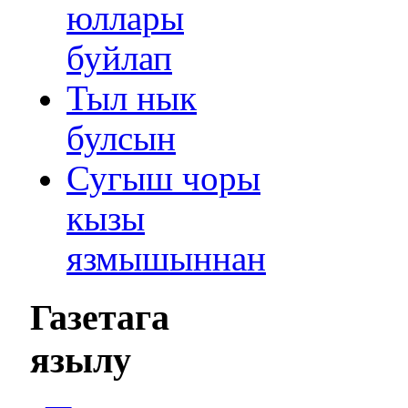
юллары
буйлап
Тыл нык
булсын
Сугыш чоры
кызы
язмышыннан
Газетага
язылу