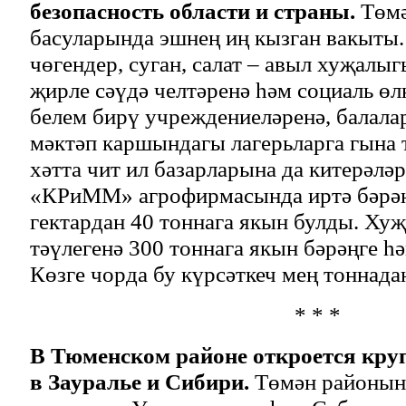
безопасность области и страны.
Төмә
басуларында эшнең иң кызган вакыты. 
чөгендер, суган, салат – авыл хуҗалы
җирле сәүдә челтәренә һәм социаль өл
белем бирү учреждениеләренә, балала
мәктәп каршындагы лагерьларга гына т
хәтта чит ил базарларына да китерәләр
«КРиММ» агрофирмасында иртә бәрә
гектардан 40 тоннага якын булды. Хуҗ
тәүлегенә 300 тоннага якын бәрәңге һә
Көзге чорда бу күрсәткеч мең тоннада
* * *
В Тюменском районе откроется кру
в Зауралье и Сибири.
Төмән районын