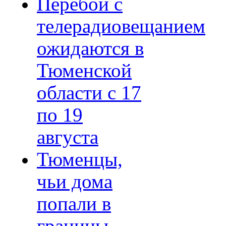
Перебои с
телерадиовещанием
ожидаются в
Тюменской
области с 17
по 19
августа
Тюменцы,
чьи дома
попали в