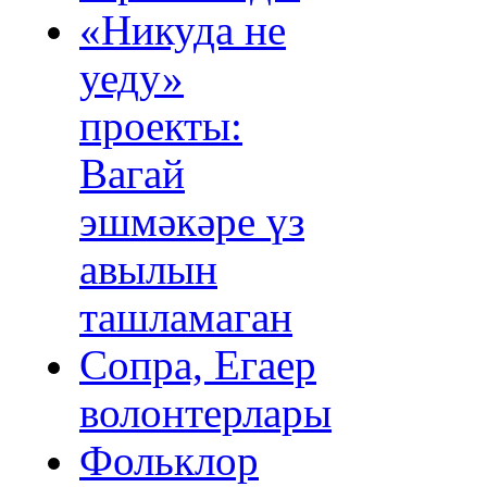
«Никуда не
уеду»
проекты:
Вагай
эшмәкәре үз
авылын
ташламаган
Сопра, Егаер
волонтерлары
Фольклор