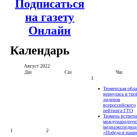
Подписаться
на газету
Онлайн
Календарь
Август
2022
Дш
Сш
Чш
3
Тюменская обла
вернулась в тро
лидеров
всероссийского
рейтинга ГТО
Тюмень встрети
международну
медиаэкспедиц
1
2
«Победа в наш