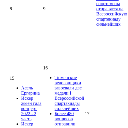
спортсмены
8
9
отправятся на
Всероссийскую
спартакиаду
сильнейших
16
Тюменские
15
велогонщики
Асель
завоевали две
Ергарина
медали I
Искер
Всероссийской
жыен гала
спартакиады
концерт
сильнейших
2022 - 2
Более 480
17
часть
вопросов
Искер
отправили