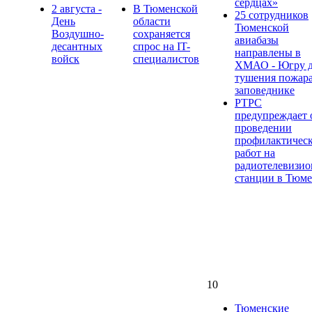
сердцах»
2 августа -
В Тюменской
25 сотрудников
День
области
Тюменской
Воздушно-
сохраняется
авиабазы
десантных
спрос на IT-
направлены в
войск
специалистов
ХМАО - Югру д
тушения пожара
заповеднике
РТРС
предупреждает 
проведении
профилактичес
работ на
радиотелевизи
станции в Тюм
10
Тюменские