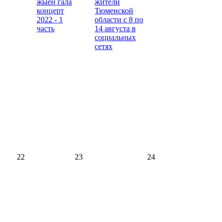
жыен гала
жители
концерт
Тюменской
2022 - 1
области с 8 по
часть
14 августа в
социальных
сетях
22
23
24