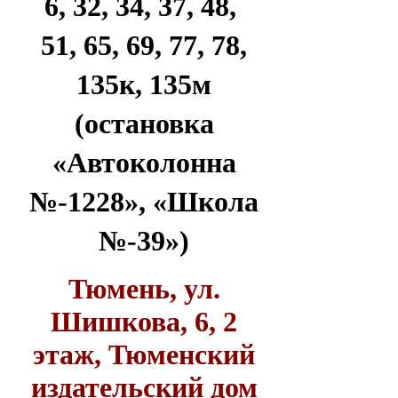
6, 32, 34, 37, 48,
51, 65, 69, 77, 78,
135к, 135м
(остановка
«Автоколонна
№-1228», «Школа
№-39»)
Тюмень, ул.
Шишкова, 6, 2
этаж, Тюменский
издательский дом