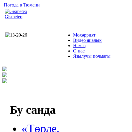
Погода в Тюмени
Gismeteo
Мөхәррият
Видео яңалык
Намаз
О нас
Язылучы почмагы
Бу
санда
«Төрле,