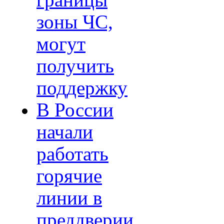
границы
зоны ЧС,
могут
получить
поддержку
В России
начали
работать
горячие
линии в
преддверии