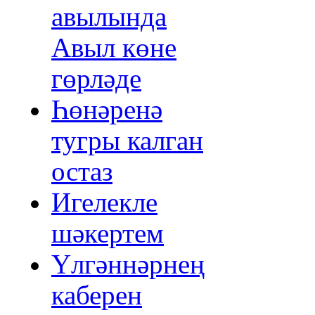
авылында
Авыл көне
гөрләде
Һөнәренә
тугры калган
остаз
Игелекле
шәкертем
Үлгәннәрнең
каберен