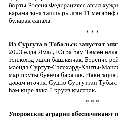
йорты Россия Федерациясе авыл хуҗ
карамагына тапшырылган 11 мәгариф
буларак санала.
* * *
Из Сургута в Тобольск запустят эли
2023 елда Ямал, Югра һәм Төмән өлкә
теплоход эшли башлаячак. Беренче рей
маенда Сургут-Салехард-Ханты-Манс
маршруты буенча барачак. Навигация 
дәвам итәчәк. Судно Сургуттан Тубыл
һәм кире якка 5 круиз кылачак.
* * *
Упоровские аграрии обеспечивают 