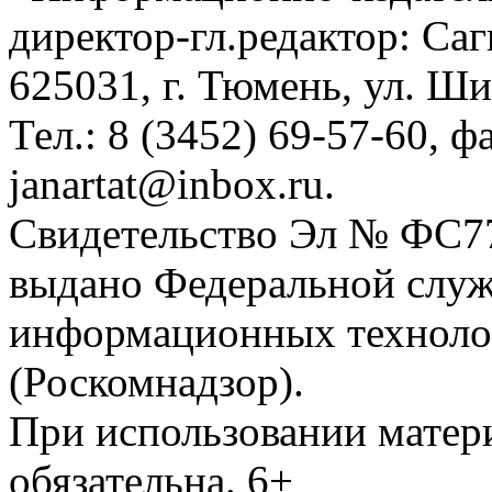
директор-гл.редактор: Са
625031, г. Тюмень, ул. Ши
Тел.: 8 (3452) 69-57-60, ф
janartat@inbox.ru.
Свидетельство Эл № ФС77-
выдано Федеральной служб
информационных техноло
(Роскомнадзор).
При использовании матери
обязательна. 6+