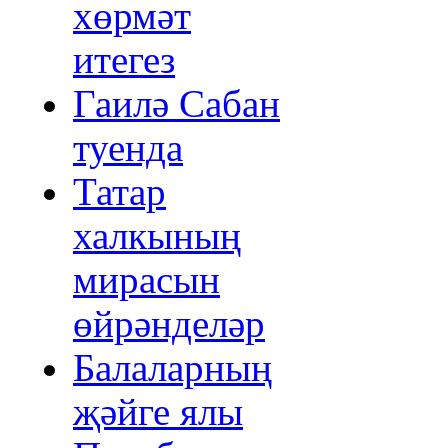
хөрмәт
итегез
Гаилә Сабан
туенда
Татар
халкының
мирасын
өйрәнделәр
Балаларның
җәйге ялы