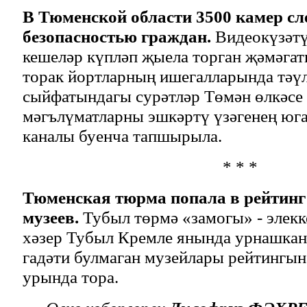
В Тюменской области 3500 камер сл
безопасностью граждан.
Видеокүзәтү
кешеләр күпләп җыела торган җәмәга
торак йортларның ишегалларында тәүл
сыйфатындагы сурәтләр Төмән өлкәсе
мәгълүматларны эшкәртү үзәгенең юга
каналы буенча тапшырыла.
* * *
Тюменская тюрма попала в рейтин
музеев.
Тубыл төрмә «замогы» - элекке
хәзер Тубыл Кремле янында урнашкан 
гадәти булмаган музейлары рейтингына
урында тора.