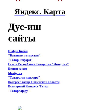
Яндекс. Карта
Дус-иш
сайты
Шәһри Казан
"Ватаным татарстан"
"Татар-информ"
Газета Республики Татарстан "Интертат"
Безнең гәҗит
Матбугат
"Татарстан яшьләре"
Конгресс татар Тюменской области
Всемирный Конгресс Татар
"Татарлар.ру"