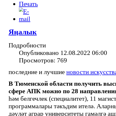
Яңалык
Подробности
Опубликовано 12.08.2022 06:00
Просмотров: 769
последние и лучшие
новости искусств
В Тюменской области получить выс
сфере АПК можно по 28 направлени
һәм белгечлек (специалитет), 11 магис
программалары тәкъдим ителә. Аларн
дәүләт аграр университеты гамәлгә а