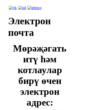
Электрон
почта
Мөрәҗәгать
итү һәм
котлаулар
бирү өчен
электрон
адрес: