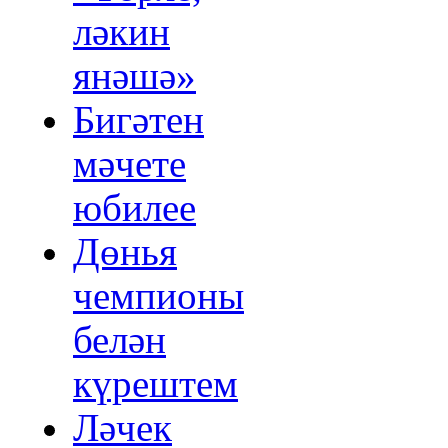
ләкин
янәшә»
Бигәтен
мәчете
юбилее
Дөнья
чемпионы
белән
күрештем
Ләчек