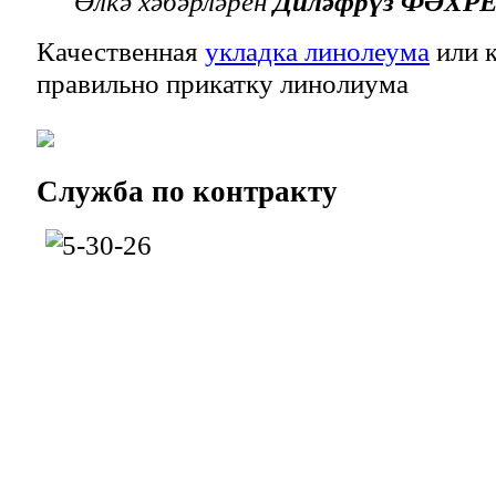
Өлкә хәбәрләрен
Диләфрүз ФӘХ
Качественная
укладка линолеума
или к
правильно прикатку линолиума
Служба
по контракту