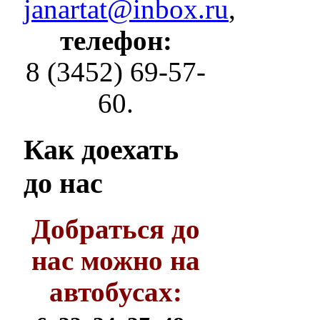
janartat@inbox.ru
,
телефон:
8 (3452) 69-57-
60.
Как
доехать
до нас
Добраться до
нас можно на
автобусах: