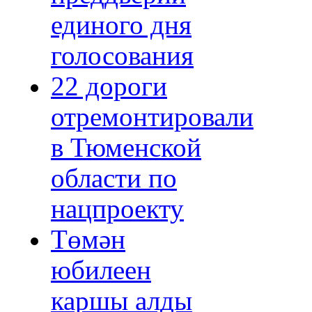
единого дня
голосования
22 дороги
отремонтировали
в Тюменской
области по
нацпроекту
Төмән
юбилеен
каршы алды