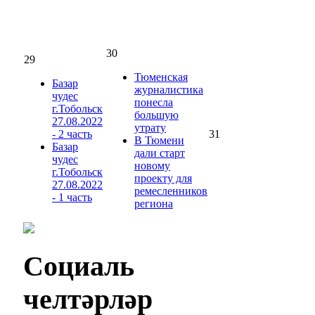
30
29
Тюменская
Базар
журналистика
чудес
понесла
г.Тобольск
большую
27.08.2022
утрату
- 2 часть
31
В Тюмени
Базар
дали старт
чудес
новому
г.Тобольск
проекту для
27.08.2022
ремесленников
- 1 часть
региона
Социаль
челтәрләр