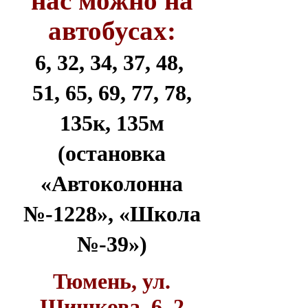
нас можно на
автобусах:
6, 32, 34, 37, 48,
51, 65, 69, 77, 78,
135к, 135м
(остановка
«Автоколонна
№-1228», «Школа
№-39»)
Тюмень, ул.
Шишкова, 6, 2