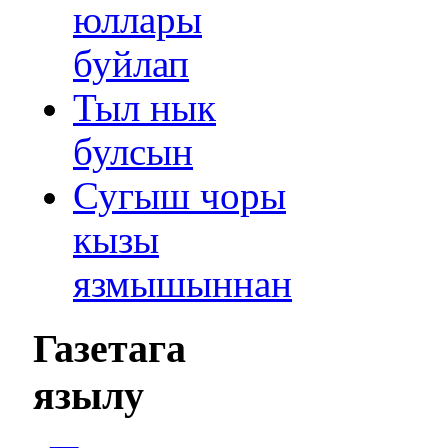
юллары
буйлап
Тыл нык
булсын
Сугыш чоры
кызы
язмышыннан
Газетага
язылу