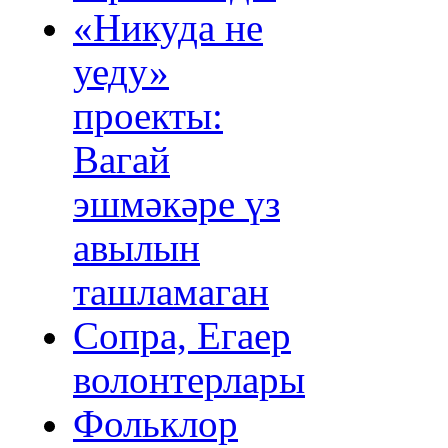
«Никуда не
уеду»
проекты:
Вагай
эшмәкәре үз
авылын
ташламаган
Сопра, Егаер
волонтерлары
Фольклор