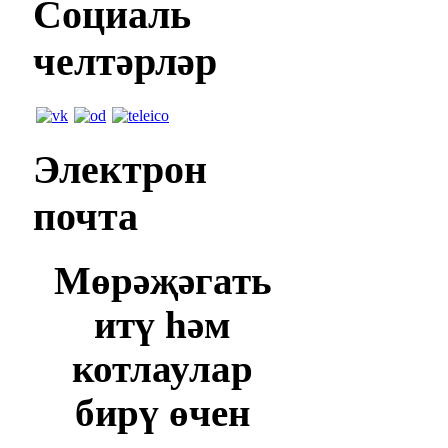
Социаль
челтәрләр
Электрон
почта
Мөрәҗәгать
итү һәм
котлаулар
бирү өчен