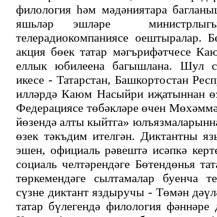
филология һәм мәдәниятара багланы
яшьләр эшләре министрлыг
телерадиокомпаниясе оештыралар. Б
акция бөек татар мәгърифәтчесе К
еллык юбилеена багышлана. Шул сә
икесе - Татарстан, Башкортостан Рес
илләрдә Каюм Насыйри иҗатыннан өз
Федерациясе төбәкләре өчен Мөхәмм
йөзендә алты кыйтга» юлъязмаларынна
өзек тәкъдим ителгән. Диктантны яз
эшен, официаль рәвештә исәпкә керт
социаль челтәрендәге Бөтендөнья т
төркемендәге сылтамалар буенча те
сүзне диктант яздыручы - Төмән дәү
татар бүлегендә филология фәннәре