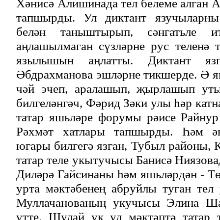
Хәнисә Алишинада тел белеме алган 
тапшырды. Ул диктант язучыларны 
белән таныштырып, сәнгатьле 
аңлашылмаган сүзләрне рус теленә 
язылышын аңлатты. Диктант яз
Әбдрахманова эшләрне тикшерде. Ә я
чәй эчеп, аралашып, җырлашып уты
билгеләнгәч, Фәрид Зәки улы һәр кат
татар яшьләре форумы рәисе Райнур
Рәхмәт хатлары тапшырды. Һәм ә
югары билгегә язган, Тубыл районы, 
татар теле укытучысы Банисә Ниязова
Диләрә Гайсинаны һәм яшьләрдән - 
урта мәктәбенең абруйлы туган тел
Муллачанованың укучысы Элина Ша
үтте. Шулай ук ул мәктәптә татар 