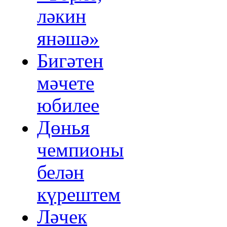
ләкин
янәшә»
Бигәтен
мәчете
юбилее
Дөнья
чемпионы
белән
күрештем
Ләчек