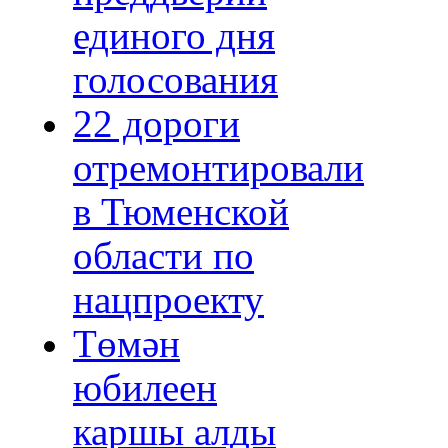
единого дня
голосования
22 дороги
отремонтировали
в Тюменской
области по
нацпроекту
Төмән
юбилеен
каршы алды