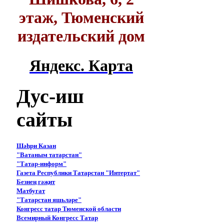
этаж, Тюменский
издательский дом
Яндекс. Карта
Дус-иш
сайты
Шәһри Казан
"Ватаным татарстан"
"Татар-информ"
Газета Республики Татарстан "Интертат"
Безнең гәҗит
Матбугат
"Татарстан яшьләре"
Конгресс татар Тюменской области
Всемирный Конгресс Татар