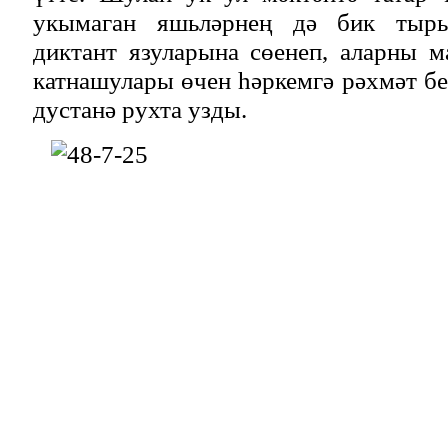
укымаган яшьләрнең дә бик тыр
диктант язуларына сөенеп, аларны 
катнашулары өчен һәркемгә рәхмәт бе
дустанә рухта узды.