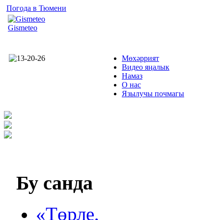
Погода в Тюмени
Gismeteo
Мөхәррият
Видео яңалык
Намаз
О нас
Язылучы почмагы
Бу
санда
«Төрле,