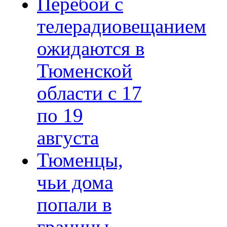
Перебои с
телерадиовещанием
ожидаются в
Тюменской
области с 17
по 19
августа
Тюменцы,
чьи дома
попали в