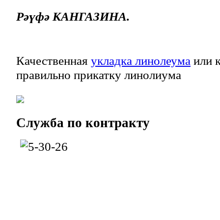
Рәүфә КАНГАЗИНА.
Качественная
укладка линолеума
или к
правильно прикатку линолиума
Служба
по контракту