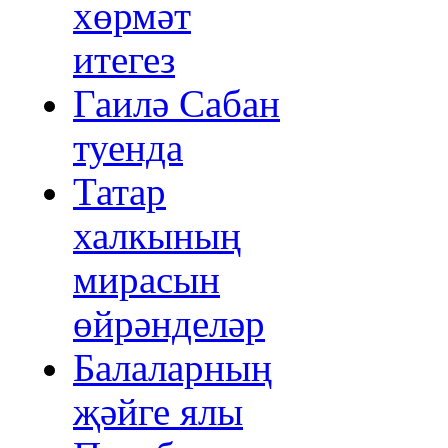
хөрмәт
итегез
Гаилә Сабан
туенда
Татар
халкының
мирасын
өйрәнделәр
Балаларның
җәйге ялы