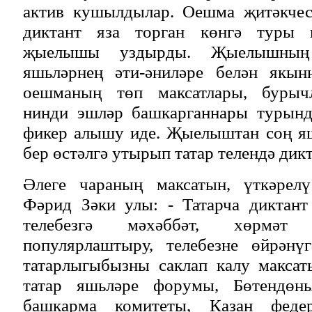
актив кушылдылар. Оешма җитәкчес
диктант яза торган көнгә туры ки
җыелышы уздырды. Җыелышның
яшьләрнең әти-әниләре белән якын
оешманың төп максатлары, бурыч
нинди эшләр башкарганнары турынд
фикер алышу иде. Җыелыштан соң яш
бер өстәлгә утырып татар телендә дик
Әлеге чараның максатын, үткәрелү
Фәрид Зәки улы: - Татарча диктант
телебезгә мәхәббәт, хөрмәт
популярлаштыру, телебезне өйрәнү
татарлыгыбызны саклап калу максат
татар яшьләре форумы, Бөтендөнь
башкарма комитеты, Казан федер