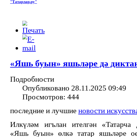
"Татарлар.ру"
«Яшь буын» яшьләре дә дикта
Подробности
Опубликовано 28.11.2025 09:49
Просмотров: 444
последние и лучшие
новости искусств
Илкүләм игълан ителгән «Татарча 
«Яшь буын» өлкә татар яшьләре о