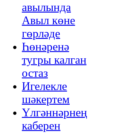
авылында
Авыл көне
гөрләде
Һөнәренә
тугры калган
остаз
Игелекле
шәкертем
Үлгәннәрнең
каберен