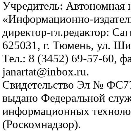
Учредитель: Автономная 
«Информационно-издател
директор-гл.редактор: Са
625031, г. Тюмень, ул. Ши
Тел.: 8 (3452) 69-57-60, ф
janartat@inbox.ru.
Свидетельство Эл № ФС77-
выдано Федеральной служб
информационных техноло
(Роскомнадзор).