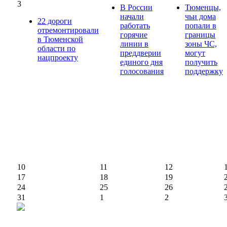
3
В России
Тюменцы,
начали
чьи дома
22 дороги
работать
попали в
отремонтировали
горячие
границы
в Тюменской
линии в
зоны ЧС,
области по
преддверии
могут
нацпроекту
единого дня
получить
голосования
поддержку
10
11
12
17
18
19
24
25
26
31
1
2