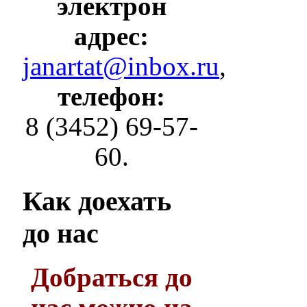
электрон
адрес:
janartat@inbox.ru
,
телефон:
8 (3452) 69-57-
60.
Как
доехать
до нас
Добраться до