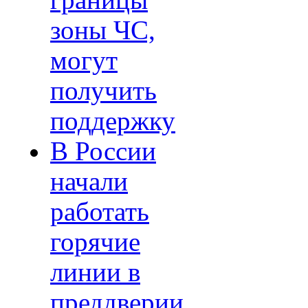
границы
зоны ЧС,
могут
получить
поддержку
В России
начали
работать
горячие
линии в
преддверии