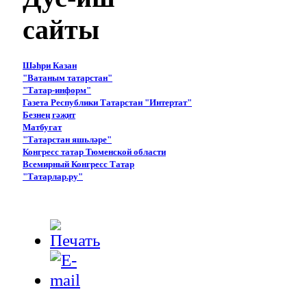
сайты
Шәһри Казан
"Ватаным татарстан"
"Татар-информ"
Газета Республики Татарстан "Интертат"
Безнең гәҗит
Матбугат
"Татарстан яшьләре"
Конгресс татар Тюменской области
Всемирный Конгресс Татар
"Татарлар.ру"