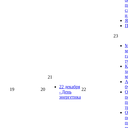
п
с
и
Я
П
23
М
м
г
т
К
х
м
21
А
22 декабря
б
19
20
22
- День
О
энергетика
п
п
т
О
п
п
т