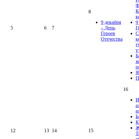
Ф
К
8
к
9 декабря
9
5
6
7
– День
Г
Героев
С
Отечества
к
т
ү
Б
ж
п
Я
П
16
И
а
и
Б
К
Ж
12
13
14
15
Т
о