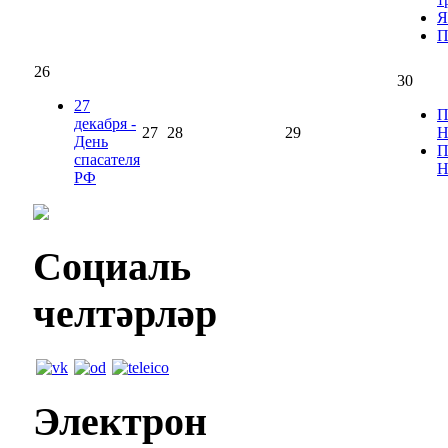
Я
П
26
30
27
П
декабря -
27
28
29
Н
День
П
спасателя
Н
РФ
Социаль
челтәрләр
Электрон