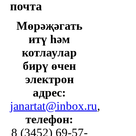
почта
Мөрәҗәгать
итү һәм
котлаулар
бирү өчен
электрон
адрес:
janartat@inbox.ru
,
телефон:
8 (3452) 69-57-