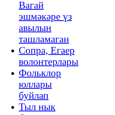
Вагай
эшмәкәре үз
авылын
ташламаган
Сопра, Егаер
волонтерлары
Фольклор
юллары
буйлап
Тыл нык