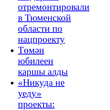
отремонтировали
в Тюменской
области по
нацпроекту
Төмән
юбилеен
каршы алды
«Никуда не
уеду»
проекты: