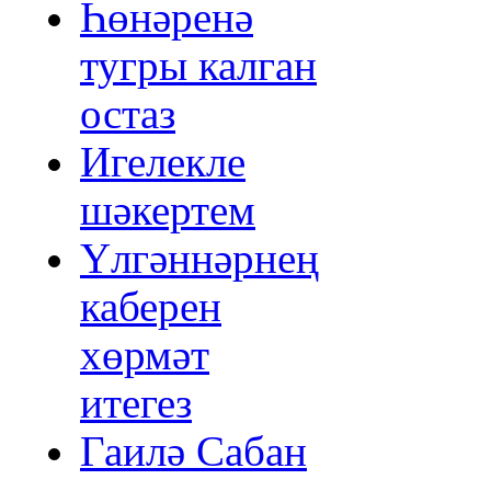
Һөнәренә
тугры калган
остаз
Игелекле
шәкертем
Үлгәннәрнең
каберен
хөрмәт
итегез
Гаилә Сабан