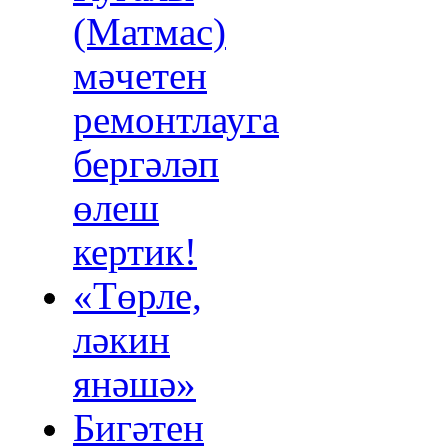
(Матмас)
мәчетен
ремонтлауга
бергәләп
өлеш
кертик!
«Төрле,
ләкин
янәшә»
Бигәтен