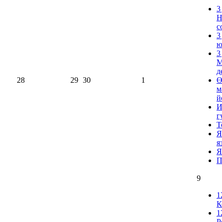
3
Н
с
3
ю
3
М
д
28
29
30
1
Ө
м
й
И
г
Т
Я
я
Я
П
9
1
К
1
Р