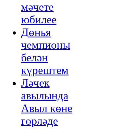
мәчете
юбилее
Дөнья
чемпионы
белән
күрештем
Ләчек
авылында
Авыл көне
гөрләде