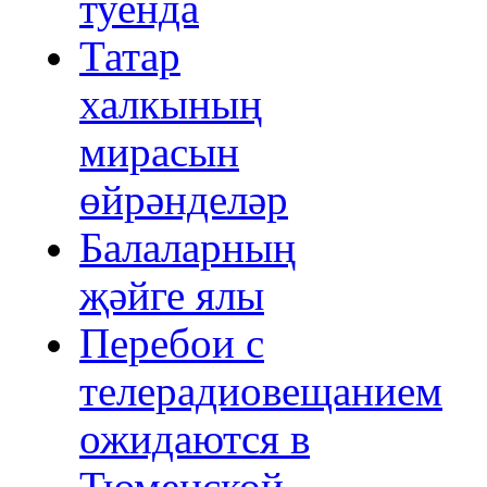
туенда
Татар
халкының
мирасын
өйрәнделәр
Балаларның
җәйге ялы
Перебои с
телерадиовещанием
ожидаются в