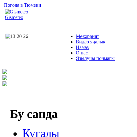
Погода в Тюмени
Gismeteo
Мөхәррият
Видео яңалык
Намаз
О нас
Язылучы почмагы
Бу
санда
Кугалы