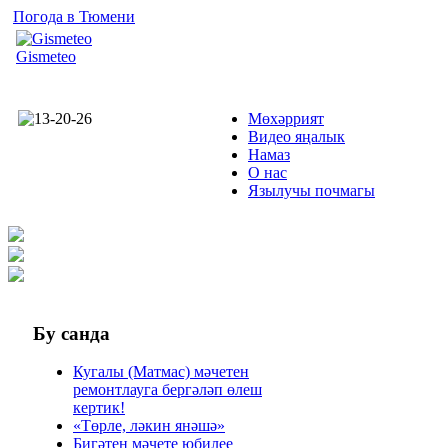
Погода в Тюмени
Gismeteo
Мөхәррият
Видео яңалык
Намаз
О нас
Язылучы почмагы
Бу
санда
Кугалы (Матмас) мәчетен
ремонтлауга бергәләп өлеш
кертик!
«Төрле, ләкин янәшә»
Бигәтен мәчете юбилее