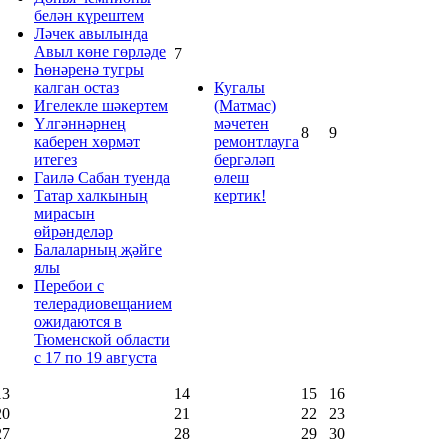
белән күрештем
Ләчек авылында
Авыл көне гөрләде
7
Һөнәренә тугры
калган остаз
Кугалы
Игелекле шәкертем
(Матмас)
Үлгәннәрнең
мәчетен
8
9
каберен хөрмәт
ремонтлауга
итегез
бергәләп
Гаилә Сабан туенда
өлеш
Татар халкының
кертик!
мирасын
өйрәнделәр
Балаларның җәйге
ялы
Перебои с
телерадиовещанием
ожидаются в
Тюменской области
с 17 по 19 августа
13
14
15
16
20
21
22
23
27
28
29
30