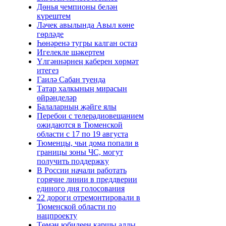
Дөнья чемпионы белән
күрештем
Ләчек авылында Авыл көне
гөрләде
Һөнәренә тугры калган остаз
Игелекле шәкертем
Үлгәннәрнең каберен хөрмәт
итегез
Гаилә Сабан туенда
Татар халкының мирасын
өйрәнделәр
Балаларның җәйге ялы
Перебои с телерадиовещанием
ожидаются в Тюменской
области с 17 по 19 августа
Тюменцы, чьи дома попали в
границы зоны ЧС, могут
получить поддержку
В России начали работать
горячие линии в преддверии
единого дня голосования
22 дороги отремонтировали в
Тюменской области по
нацпроекту
Төмән юбилеен каршы алды