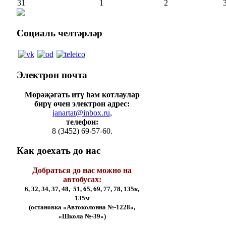
31
1
2
Социаль
челтәрләр
Электрон
почта
Мөрәҗәгать итү һәм котлаулар
бирү өчен электрон адрес:
janartat@inbox.ru
,
телефон:
8 (3452) 69-57-60.
Как
доехать до нас
Добраться до нас можно на
автобусах:
6, 32, 34, 37, 48, 51, 65, 69, 77, 78, 135к,
135м
(остановка «Автоколонна №-1228»,
«Школа №-39»)