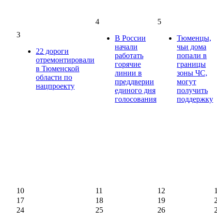
4
5
3
В России
Тюменцы,
начали
чьи дома
22 дороги
работать
попали в
отремонтировали
горячие
границы
в Тюменской
линии в
зоны ЧС,
области по
преддверии
могут
нацпроекту
единого дня
получить
голосования
поддержку
10
11
12
17
18
19
24
25
26