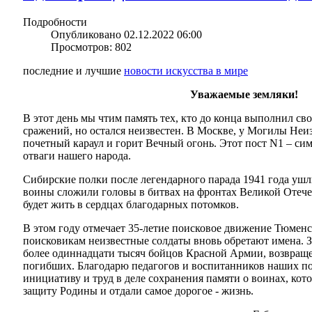
Подробности
Опубликовано 02.12.2022 06:00
Просмотров: 802
последние и лучшие
новости искусства в мире
Уважаемые земляки!
В этот день мы чтим память тех, кто до конца выполнил св
сражений, но остался неизвестен. В Москве, у Могилы Неиз
почетный караул и горит Вечный огонь. Этот пост N1 – сим
отваги нашего народа.
Сибирские полки после легендарного парада 1941 года уш
воины сложили головы в битвах на фронтах Великой Отече
будет жить в сердцах благодарных потомков.
В этом году отмечает 35-летие поисковое движение Тюменс
поисковикам неизвестные солдаты вновь обретают имена. З
более одиннадцати тысяч бойцов Красной Армии, возвраще
погибших. Благодарю педагогов и воспитанников наших по
инициативу и труд в деле сохранения памяти о воинах, кото
защиту Родины и отдали самое дорогое - жизнь.