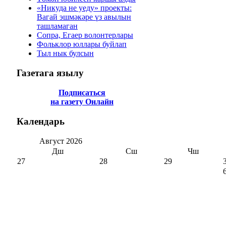
«Никуда не уеду» проекты:
Вагай эшмәкәре үз авылын
ташламаган
Сопра, Егаер волонтерлары
Фольклор юллары буйлап
Тыл нык булсын
Газетага
язылу
Подписаться
на газету Онлайн
Календарь
Август
2026
Дш
Сш
Чш
27
28
29