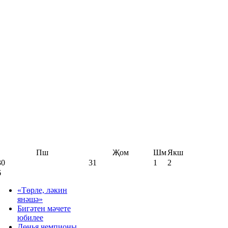
Пш
Җом
Шм
Якш
30
31
1
2
6
«Төрле, ләкин
янәшә»
Бигәтен мәчете
юбилее
Дөнья чемпионы