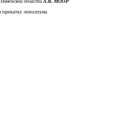
 Тюменской области
А.В. М
ООР
о прикатку линолиума