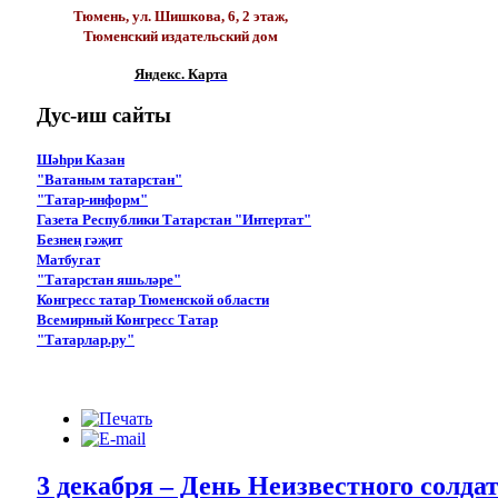
Тюмень, ул. Шишкова, 6, 2 этаж,
Тюменский издательский дом
Яндекс. Карта
Дус-иш
сайты
Шәһри Казан
"Ватаным татарстан"
"Татар-информ"
Газета Республики Татарстан "Интертат"
Безнең гәҗит
Матбугат
"Татарстан яшьләре"
Конгресс татар Тюменской области
Всемирный Конгресс Татар
"Татарлар.ру"
3 декабря – День Неизвестного солда