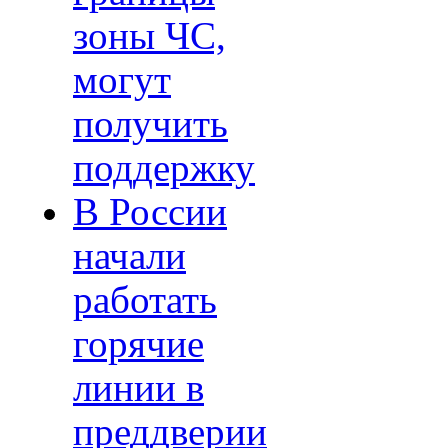
зоны ЧС,
могут
получить
поддержку
В России
начали
работать
горячие
линии в
преддверии