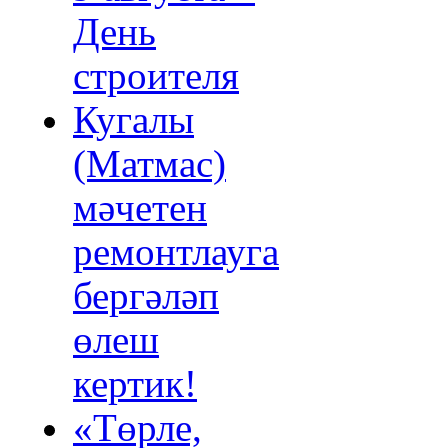
День
строителя
Кугалы
(Матмас)
мәчетен
ремонтлауга
бергәләп
өлеш
кертик!
«Төрле,