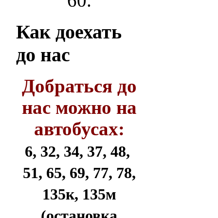
60.
Как
доехать
до нас
Добраться до
нас можно на
автобусах:
6, 32, 34, 37, 48,
51, 65, 69, 77, 78,
135к, 135м
(остановка