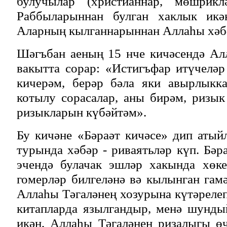
булучылар (христианнар, мөшриклә
Раббыларыннан булган хаклык икән
Аларның кылганнарыннан Аллаһы хәбәр
Шәгъбан аеның 15 нче кичәсендә Ал
вакытта сорар: «Истигъфар итүчелә
кичерәм, берәр бәла яки авырлыкк
котылу сорасалар, аны бирәм, ризы
ризыкларын күбәйтәм».
Бу кичәне «Бәраәт кичәсе» дип аты
турында хәбәр - риваятьләр күп. Бәр
эчендә булачак эшләр хакында хөк
гомерләр билгеләнә вә кылынган гам
Аллаһы Тәгаләнең хозурына күтәрелеп
китапларда язылгандыр, менә шунды
икән, Аллаһы Тәгаләнең ризалыгы ө