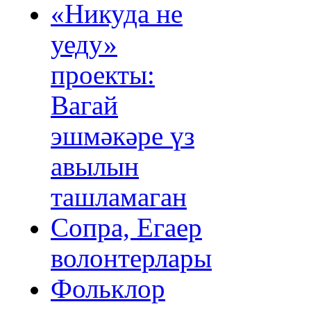
«Никуда не
уеду»
проекты:
Вагай
эшмәкәре үз
авылын
ташламаган
Сопра, Егаер
волонтерлары
Фольклор