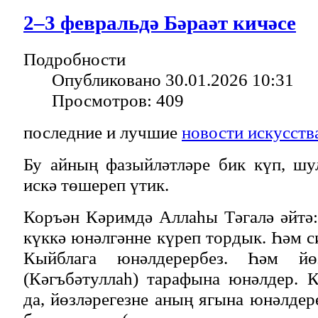
2–3 февральдә Бәраәт кичәсе
Подробности
Опубликовано 30.01.2026 10:31
Просмотров: 409
последние и лучшие
новости искусств
Бу айның фазыйләтләре бик күп, шу
искә төшереп үтик.
Коръән Кәримдә Аллаһы Тәгалә әйтә:
күккә юнәлгәнне күреп тордык. Һәм с
Кыйблага юнәлдерербез. Һәм йө
(Кәгъбәтуллаһ) тарафына юнәлдер. 
да, йөзләрегезне аның ягына юнәлдер