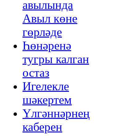
авылында
Авыл көне
гөрләде
Һөнәренә
тугры калган
остаз
Игелекле
шәкертем
Үлгәннәрнең
каберен