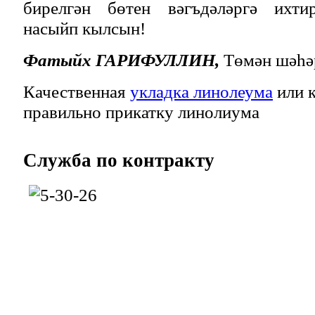
бирелгән бөтен вәгъдәләргә ихт
насыйп кылсын!
Фатыйх ГАРИФУЛЛИН,
Төмән шәһә
Качественная
укладка линолеума
или к
правильно прикатку линолиума
Служба
по контракту