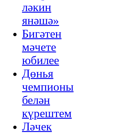
ләкин
янәшә»
Бигәтен
мәчете
юбилее
Дөнья
чемпионы
белән
күрештем
Ләчек