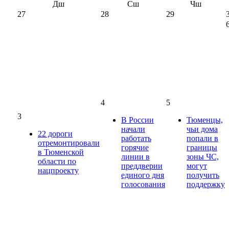
Дш
Сш
Чш
27
28
29
4
5
3
В России
Тюменцы,
начали
чьи дома
22 дороги
работать
попали в
отремонтировали
горячие
границы
в Тюменской
линии в
зоны ЧС,
области по
преддверии
могут
нацпроекту
единого дня
получить
голосования
поддержку