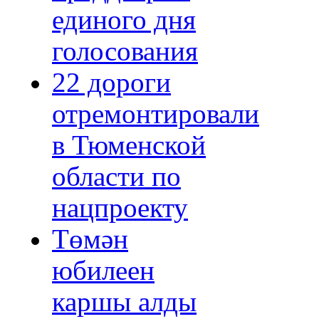
единого дня
голосования
22 дороги
отремонтировали
в Тюменской
области по
нацпроекту
Төмән
юбилеен
каршы алды