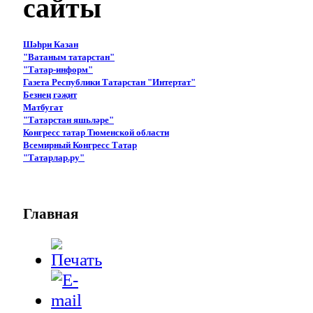
сайты
Шәһри Казан
"Ватаным татарстан"
"Татар-информ"
Газета Республики Татарстан "Интертат"
Безнең гәҗит
Матбугат
"Татарстан яшьләре"
Конгресс татар Тюменской области
Всемирный Конгресс Татар
"Татарлар.ру"
Главная