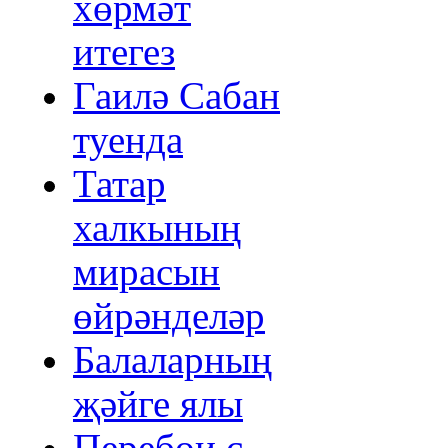
хөрмәт
итегез
Гаилә Сабан
туенда
Татар
халкының
мирасын
өйрәнделәр
Балаларның
җәйге ялы