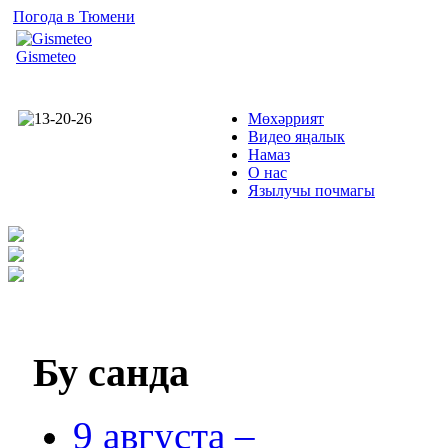
Погода в Тюмени
Gismeteo
Мөхәррият
Видео яңалык
Намаз
О нас
Язылучы почмагы
Бу
санда
9 августа –