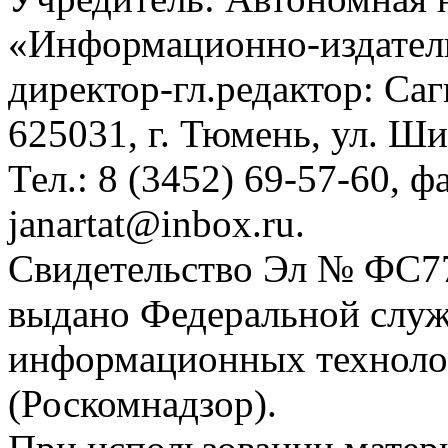
«Информационно-издател
директор-гл.редактор: Са
625031, г. Тюмень, ул. Ши
Тел.: 8 (3452) 69-57-60, ф
janartat@inbox.ru.
Свидетельство Эл № ФС77-
выдано Федеральной служб
информационных техноло
(Роскомнадзор).