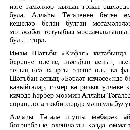
изге гамәлләр кылып гөнаһ эшләрд
була. Аллаһы Тәгаләнең бөтен әм
кешеләр белән булган мөгамәләл
мөнәсәбәт тотуыбыз мөселманлыкны
булып тора.
Имам Шәгъби «Кифая» китабында 
беренче өлеше, шәгъбан аеның ике
аеның исә ахыргы өлеше олы вә фаз
Шәгъбан аеның «Бәраәт кичәсе»ндә бе
вакыйгалар, гомер вә ризык үлчәве 
кичәдә һәрбер мөэмин Аллаһы Тәгалә
сорап, дога тәкбирләрдә мәшгуль булу
Аллаһы Тәгалә шушы мөбарәк ай 
бөтенебезне өлешләгән хәлдә өммәт