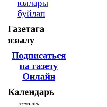
юллары
буйлап
Газетага
язылу
Подписаться
на газету
Онлайн
Календарь
Август
2026