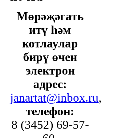
Мөрәҗәгать
итү һәм
котлаулар
бирү өчен
электрон
адрес:
janartat@inbox.ru
,
телефон:
8 (3452) 69-57-