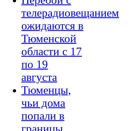
Перебои с
телерадиовещанием
ожидаются в
Тюменской
области с 17
по 19
августа
Тюменцы,
чьи дома
попали в
границы