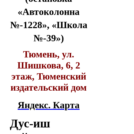
«Автоколонна
№-1228», «Школа
№-39»)
Тюмень, ул.
Шишкова, 6, 2
этаж, Тюменский
издательский дом
Яндекс. Карта
Дус-иш