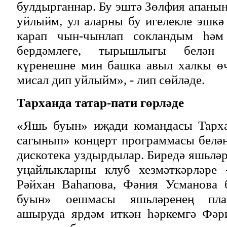
булдырганнар. Бу эштә Зөлфия апаның
уйлыйм, ул аларны бу игелекле эшкә 
карап чын-чынлап сокландым һәм
бердәмлеге, тырышлыгы белән 
күренешне мин башка авыл халкы ө
мисал дип уйлыйм», - лип сөйләде.
Тарханда татар-пати гөрләде
«Яшь буын» иҗади командасы Тарха
сагынып» концерт программасы белә
дискотека уздырдылар. Биредә яшьләр
уңайлыкларны клуб хезмәткәрләре 
Рәйхан Ваһапова, Фәния Усманова 
буын» оешмасы яшьләренең пла
ашыруда ярдәм иткән һәркемгә Фәр