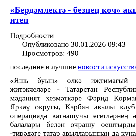
«Бердәмлектә - безнең көч» ак
итеп
Подробности
Опубликовано 30.01.2026 09:43
Просмотров: 490
последние и лучшие
новости искусств
«Яшь буын» өлкә иҗтимагый 
җитәкчеләре - Татарстан Республи
мәдәният хезмәткәре Фәрид Корман
Яркәү округы, Карбан авылы клуб
операциядә катнашучы егетләрнең ә
балалары белән очрашу оештырды
-тирәдәге татар авылларыннан да кун