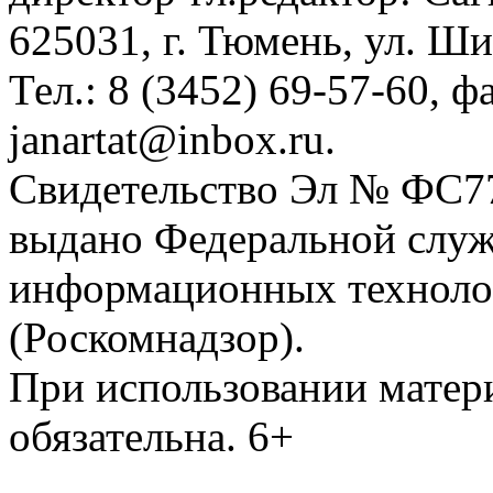
625031, г. Тюмень, ул. Ши
Тел.: 8 (3452) 69-57-60, ф
janartat@inbox.ru.
Свидетельство Эл № ФС77-
выдано Федеральной служб
информационных техноло
(Роскомнадзор).
При использовании матери
обязательна. 6+