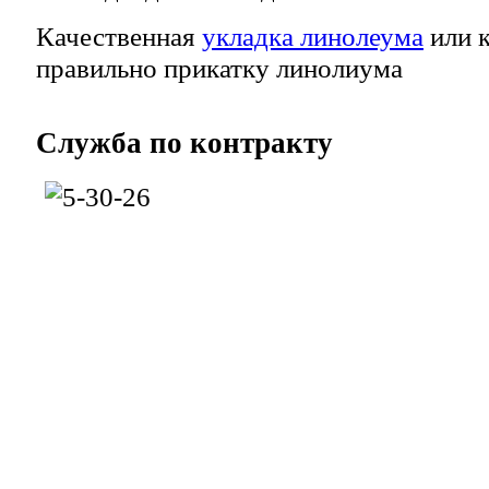
Качественная
укладка линолеума
или к
правильно прикатку линолиума
Служба
по контракту