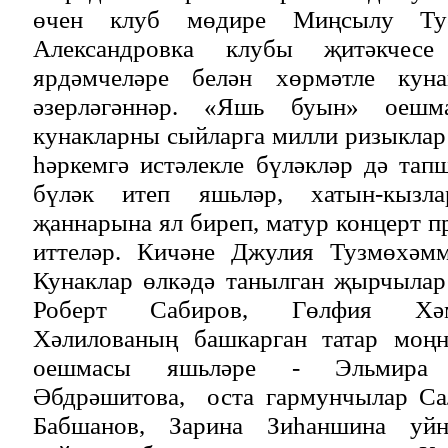
өчен клуб мөдире Миңсылу Ту
Александровка клубы җитәкчес
ярдәмчеләре белән хөрмәтле кун
әзерләгәннәр. «Яшь буын» оешм
кунакларны сыйларга милли ризыклар
һәркемгә истәлекле бүләкләр дә та
бүләк итеп яшьләр, хатын-кызла
җаннарына ял биреп, матур концерт 
иттеләр. Кичәне Джулия Тузмөхәмм
Кунаклар өлкәдә танылган җырчылар
Роберт Сабиров, Гөлфия Хәм
Хәлилованың башкарган татар моң
оешмасы яшьләре - Эльмира 
Әбдрәшитова, оста гармунчылар Са
Бабшанов, Зарина Зиһаншина уйн