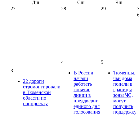
Дш
Сш
Чш
27
28
29
4
5
3
В России
Тюменцы,
начали
чьи дома
22 дороги
работать
попали в
отремонтировали
горячие
границы
в Тюменской
линии в
зоны ЧС,
области по
преддверии
могут
нацпроекту
единого дня
получить
голосования
поддержку