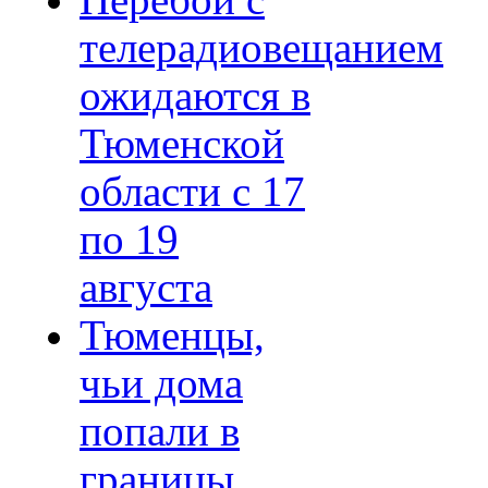
Перебои с
телерадиовещанием
ожидаются в
Тюменской
области с 17
по 19
августа
Тюменцы,
чьи дома
попали в
границы