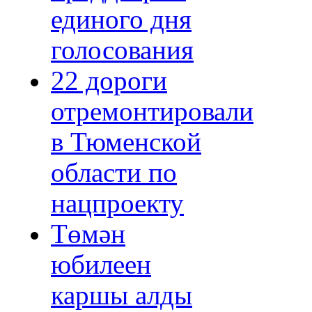
единого дня
голосования
22 дороги
отремонтировали
в Тюменской
области по
нацпроекту
Төмән
юбилеен
каршы алды