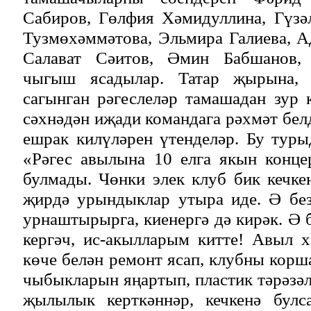
Сабиров, Гөлфия Хәмидуллина, Гүзә
Тузмөхәммәтова, Эльмира Галиева, 
Салават Сәитов, Әмин Бабшанов,
чыгыш ясадылар. Татар җырына, 
сагынган рәгеслеләр тамашадан зур к
сәхнәдән иҗади командага рәхмәт бел
ешрак килүләрен үтенделәр. Бу тур
«Рәгес авылына 10 елга якын конце
булмады. Чөнки элек клуб бик кечке
җирдә урындыклар утыра иде. Ә без
урнаштырырга, киенергә дә кирәк. Ә 
кергәч, ис-акылларым китте! Авыл 
көче белән ремонт ясап, клубны корш
чыбыкларын яңартып, пластик тәрәзә
җылылык керткәннәр, кечкенә булс