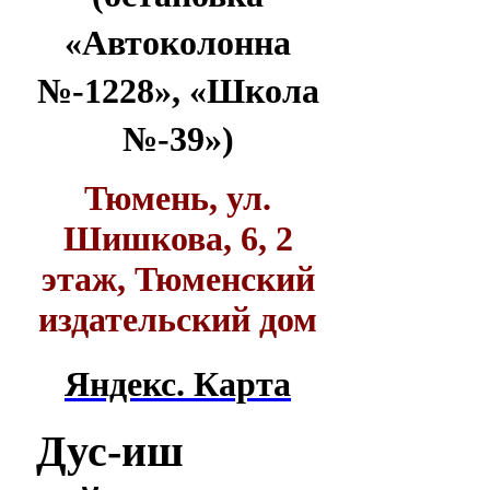
«Автоколонна
№-1228», «Школа
№-39»)
Тюмень, ул.
Шишкова, 6, 2
этаж, Тюменский
издательский дом
Яндекс. Карта
Дус-иш