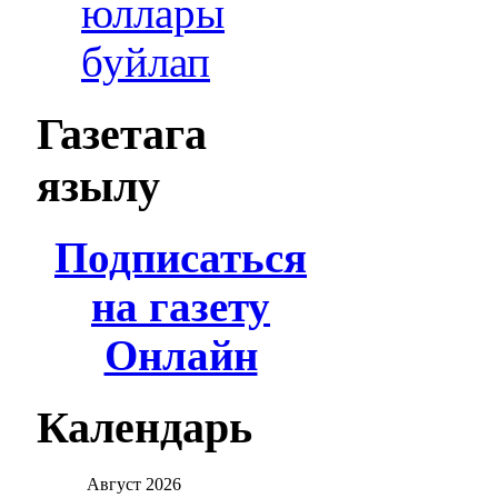
юллары
буйлап
Газетага
язылу
Подписаться
на газету
Онлайн
Календарь
Август
2026