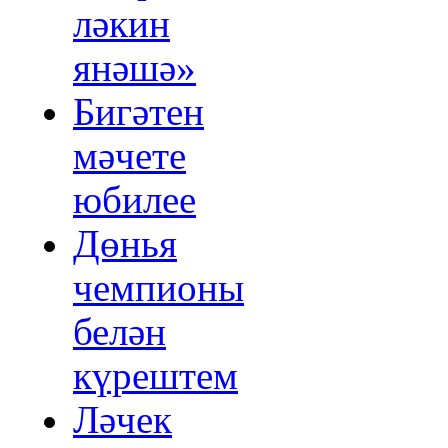
ләкин
янәшә»
Бигәтен
мәчете
юбилее
Дөнья
чемпионы
белән
күрештем
Ләчек