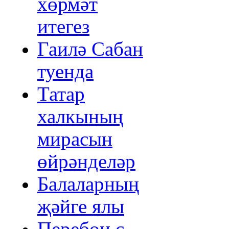
хөрмәт
итегез
Гаилә Сабан
туенда
Татар
халкының
мирасын
өйрәнделәр
Балаларның
җәйге ялы