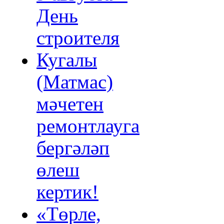
День
строителя
Кугалы
(Матмас)
мәчетен
ремонтлауга
бергәләп
өлеш
кертик!
«Төрле,