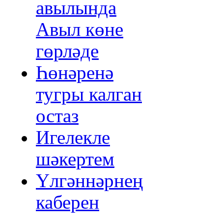
авылында
Авыл көне
гөрләде
Һөнәренә
тугры калган
остаз
Игелекле
шәкертем
Үлгәннәрнең
каберен