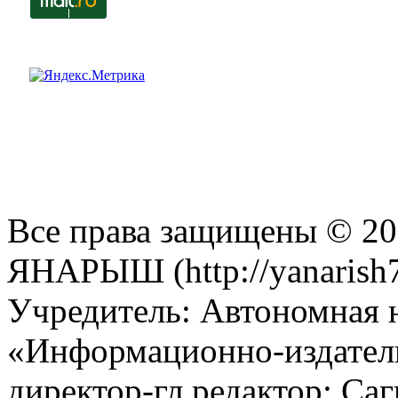
Все права защищены © 201
ЯНАРЫШ (http://yanarish7
Учредитель: Автономная 
«Информационно-издател
директор-гл.редактор: Са