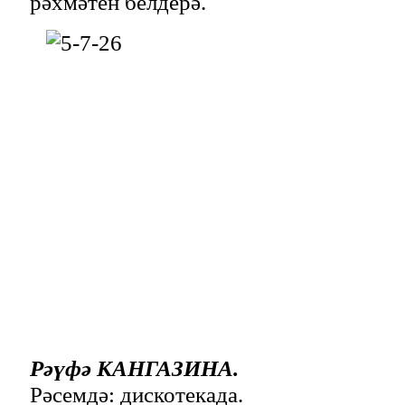
рәхмәтен белдерә.
Рәүфә КАНГАЗИНА.
Рәсемдә: дискотекада.