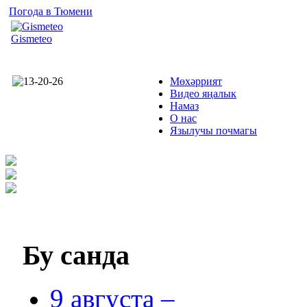
Погода в Тюмени
Gismeteo
Мөхәррият
Видео яңалык
Намаз
О нас
Язылучы почмагы
Бу
санда
9 августа –