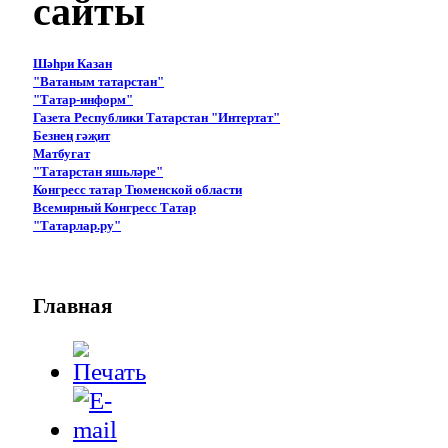
сайты
Шәһри Казан
"Ватаным татарстан"
"Татар-информ"
Газета Республики Татарстан "Интертат"
Безнең гәҗит
Матбугат
"Татарстан яшьләре"
Конгресс татар Тюменской области
Всемирный Конгресс Татар
"Татарлар.ру"
Главная