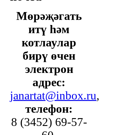
Мөрәҗәгать
итү һәм
котлаулар
бирү өчен
электрон
адрес:
janartat@inbox.ru
,
телефон:
8 (3452) 69-57-