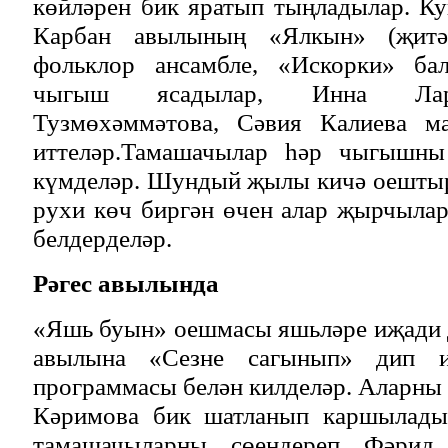
көйләрен бик яратып тыңладылар. К
Карбан авылының «Ялкын» (җитәк
фольклор ансамбле, «Искорки» ба
чыгыш ясадылар, Инна Лар
Тузмөхәммәтова, Сәвия Калиева м
иттеләр.Тамашачылар һәр чыгышны
күмделәр. Шундый җылы кичә оештыр
рухи көч биргән өчен алар җырчылар
белдерделәр.
Рәгес авылында
«Яшь буын» оешмасы яшьләре иҗади 
авылына «Сезне сагынып» дип ис
программасы белән килделәр. Аларны
Кәримова бик шатланып каршылады
тамашачыларны сөендереп Фәрид 