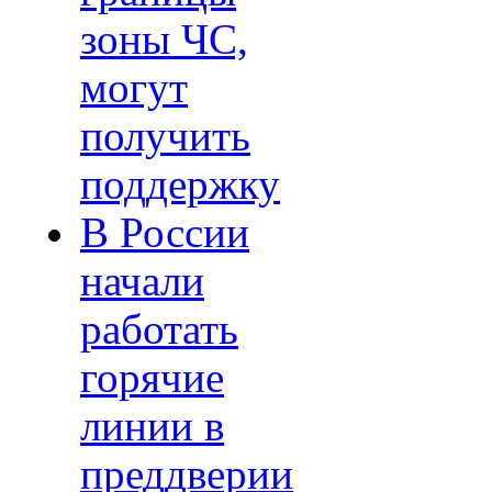
зоны ЧС,
могут
получить
поддержку
В России
начали
работать
горячие
линии в
преддверии