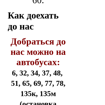
60.
Как
доехать
до нас
Добраться до
нас можно на
автобусах:
6, 32, 34, 37, 48,
51, 65, 69, 77, 78,
135к, 135м
(остановка