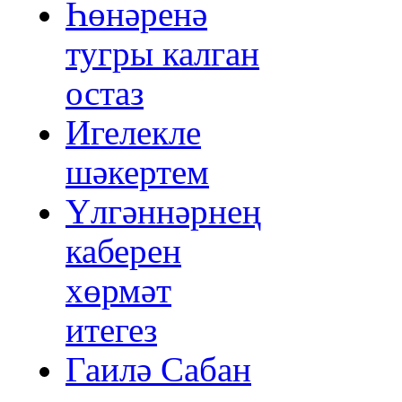
Һөнәренә
тугры калган
остаз
Игелекле
шәкертем
Үлгәннәрнең
каберен
хөрмәт
итегез
Гаилә Сабан