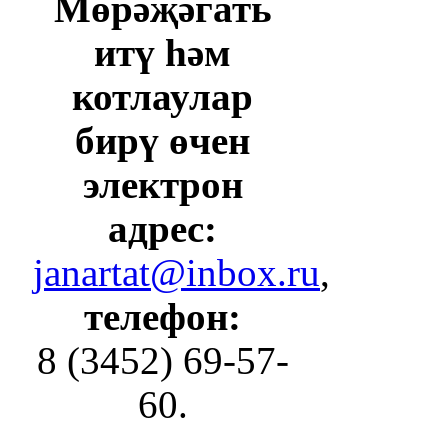
Мөрәҗәгать
итү һәм
котлаулар
бирү өчен
электрон
адрес:
janartat@inbox.ru
,
телефон:
8 (3452) 69-57-
60.