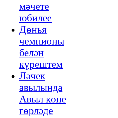
мәчете
юбилее
Дөнья
чемпионы
белән
күрештем
Ләчек
авылында
Авыл көне
гөрләде