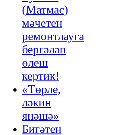
(Матмас)
мәчетен
ремонтлауга
бергәләп
өлеш
кертик!
«Төрле,
ләкин
янәшә»
Бигәтен