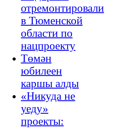
отремонтировали
в Тюменской
области по
нацпроекту
Төмән
юбилеен
каршы алды
«Никуда не
уеду»
проекты: