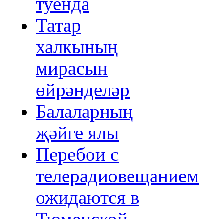
туенда
Татар
халкының
мирасын
өйрәнделәр
Балаларның
җәйге ялы
Перебои с
телерадиовещанием
ожидаются в