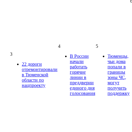
4
5
3
В России
Тюменцы,
начали
чьи дома
22 дороги
работать
попали в
отремонтировали
горячие
границы
в Тюменской
линии в
зоны ЧС,
области по
преддверии
могут
нацпроекту
единого дня
получить
голосования
поддержку