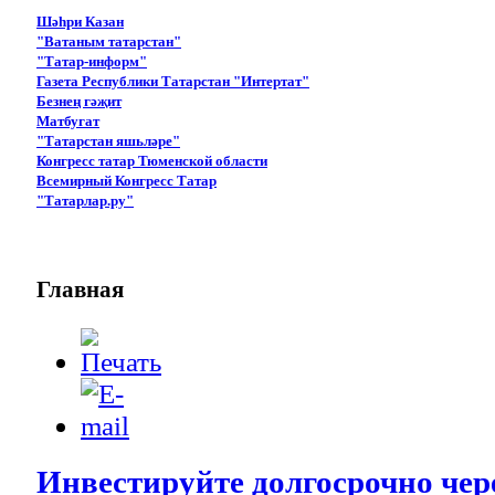
Шәһри Казан
"Ватаным татарстан"
"Татар-информ"
Газета Республики Татарстан "Интертат"
Безнең гәҗит
Матбугат
"Татарстан яшьләре"
Конгресс татар Тюменской области
Всемирный Конгресс Татар
"Татарлар.ру"
Главная
Инвестируйте долгосрочно че