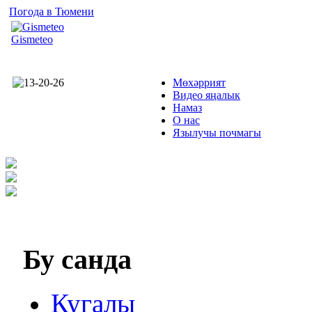
Погода в Тюмени
Gismeteo
Мөхәррият
Видео яңалык
Намаз
О нас
Язылучы почмагы
Бу
санда
Кугалы