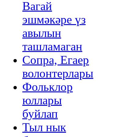
Вагай
эшмәкәре үз
авылын
ташламаган
Сопра, Егаер
волонтерлары
Фольклор
юллары
буйлап
Тыл нык