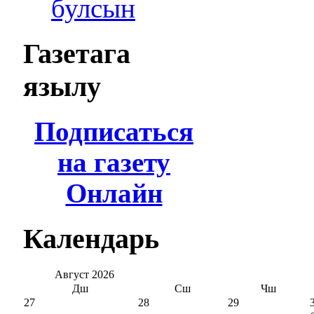
булсын
Газетага
язылу
Подписаться
на газету
Онлайн
Календарь
Август
2026
Дш
Сш
Чш
27
28
29