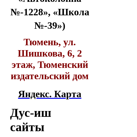
№-1228», «Школа
№-39»)
Тюмень, ул.
Шишкова, 6, 2
этаж, Тюменский
издательский дом
Яндекс. Карта
Дус-иш
сайты