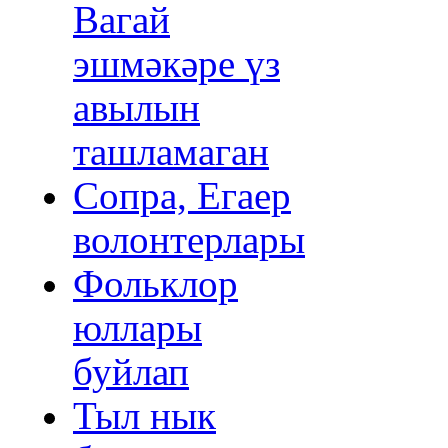
Вагай
эшмәкәре үз
авылын
ташламаган
Сопра, Егаер
волонтерлары
Фольклор
юллары
буйлап
Тыл нык