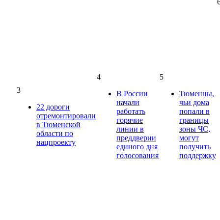
4
5
3
В России
Тюменцы,
начали
чьи дома
22 дороги
работать
попали в
отремонтировали
горячие
границы
в Тюменской
линии в
зоны ЧС,
области по
преддверии
могут
нацпроекту
единого дня
получить
голосования
поддержку