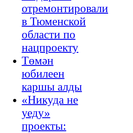
отремонтировали
в Тюменской
области по
нацпроекту
Төмән
юбилеен
каршы алды
«Никуда не
уеду»
проекты: