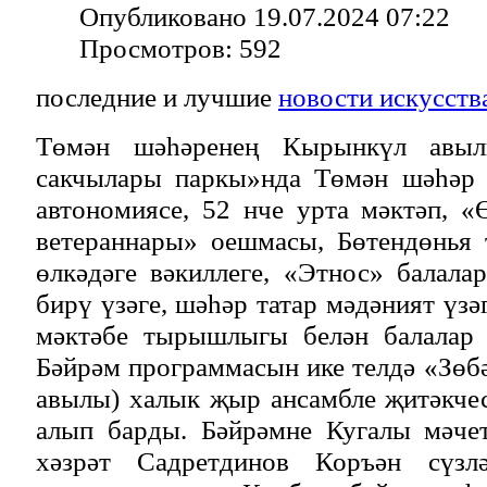
Опубликовано 19.07.2024 07:22
Просмотров: 592
последние и лучшие
новости искусств
Төмән шәһәренең Кырынкүл авы
сакчылары паркы»нда Төмән шәһәр 
автономиясе, 52 нче урта мәктәп, 
ветераннары» оешмасы, Бөтендөнья 
өлкәдәге вәкиллеге, «Этнос» балала
бирү үзәге, шәһәр татар мәдәният үз
мәктәбе тырышлыгы белән балалар 
Бәйрәм программасын ике телдә «Зөб
авылы) халык җыр ансамбле җитәкче
алып барды. Бәйрәмне Кугалы мәче
хәзрәт Садретдинов Коръән сүзл