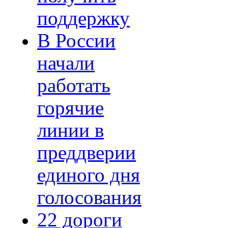
поддержку
В России
начали
работать
горячие
линии в
преддверии
единого дня
голосования
22 дороги