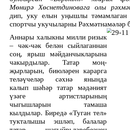
Мөнирә Хөснетдиновага олы рәхмә
дип, уку елын уңышлы тәмамлаган һ
спортчы укучыларны Рәхмәтнамәләр б
Аннары халыкны милли ризык
– чәк-чәк белән сыйлаганнан
соң, ярыш мәйданчыкларына
чакырдылар. Татар моң-
җырларын, биюләрен карарга
теләүчеләр сәхнә янында
калып шәһәр татар мәдәният
үзәге артистларының
чыгышларын тамаша
кылдылар. Биредә «Туган тел»
тукталышы эшләп, балалар
татар шагыйрьләребезнең