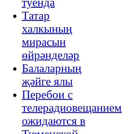
туенда
Татар
халкының
мирасын
өйрәнделәр
Балаларның
җәйге ялы
Перебои с
телерадиовещанием
ожидаются в