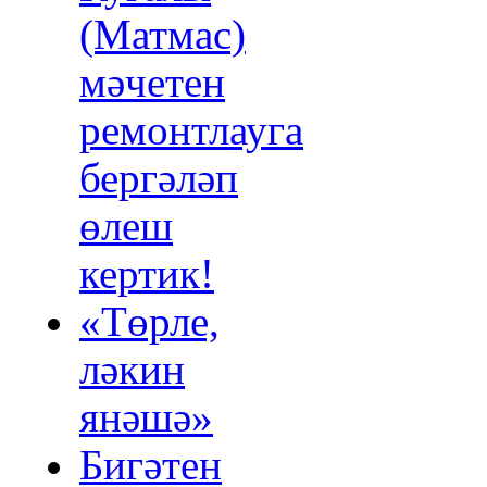
(Матмас)
мәчетен
ремонтлауга
бергәләп
өлеш
кертик!
«Төрле,
ләкин
янәшә»
Бигәтен