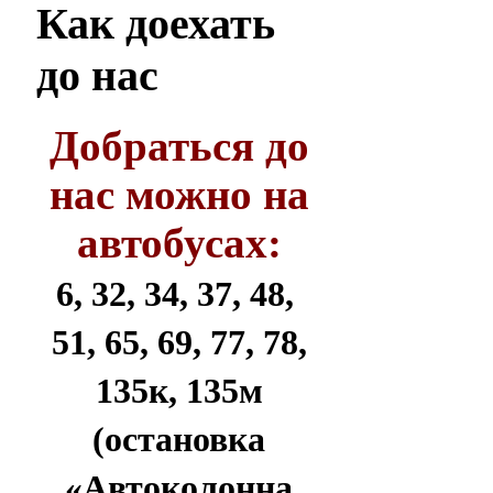
Как
доехать
до нас
Добраться до
нас можно на
автобусах:
6, 32, 34, 37, 48,
51, 65, 69, 77, 78,
135к, 135м
(остановка
«Автоколонна