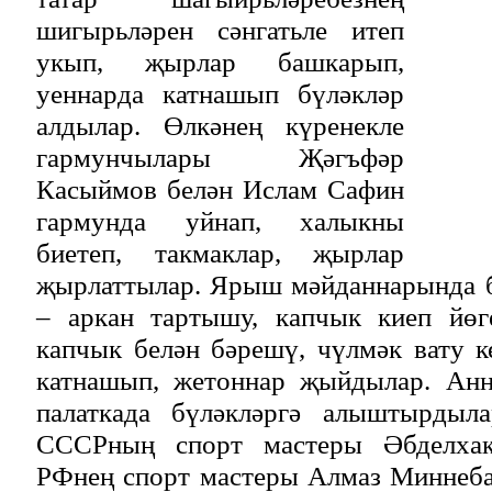
шигырьләрен сәнгатьле итеп
укып, җырлар башкарып,
уеннарда катнашып бүләкләр
алдылар. Өлкәнең күренекле
гармунчылары Җәгъфәр
Касыймов белән Ислам Сафин
гармунда уйнап, халыкны
биетеп, такмаклар, җырлар
җырлаттылар. Ярыш мәйданнарында б
– аркан тартышу, капчык киеп йөге
капчык белән бәрешү, чүлмәк вату 
катнашып, жетоннар җыйдылар. Анн
палаткада бүләкләргә алыштырдыл
СССРның спорт мастеры Әбделхак
РФнең спорт мастеры Алмаз Миннеба