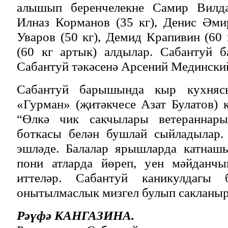
алышып беренчелекне Самир Вилдан
Илназ Корманов (35 кг), Денис Әми
Уваров (50 кг), Демид Крапивин (60 
(60 кг артык) алдылар. Сабантуй 
Сабантуй тәкәсенә Арсений Мединский
Сабантуй барышында кыр кухняс
«Гурман» (җитәкчесе Азат Булатов) 
“Өлкә чик сакчылары ветераннар
боткасы белән бушлай сыйладылар.
эшләде. Балалар ярышларда катнашы
пони атларда йөреп, уен мәйданчы
иттеләр. Сабантуй каникулдагы 
онытылмаслык мизгел булып сакланыр
Рәүфә КАНГАЗИНА.