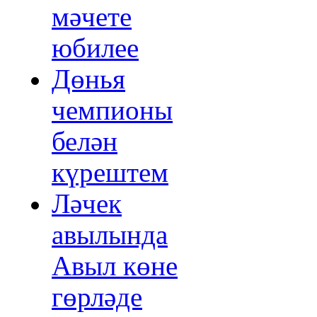
мәчете
юбилее
Дөнья
чемпионы
белән
күрештем
Ләчек
авылында
Авыл көне
гөрләде