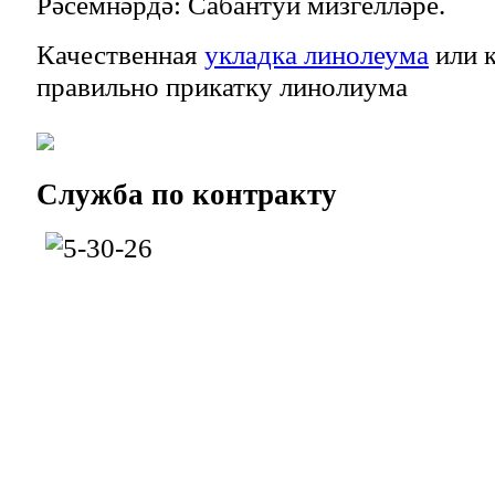
Рәсемнәрдә: Сабантуй мизгелләре.
Качественная
укладка линолеума
или к
правильно прикатку линолиума
Служба
по контракту