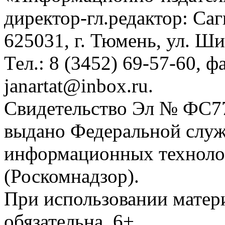
директор-гл.редактор: Са
625031, г. Тюмень, ул. Ши
Тел.: 8 (3452) 69-57-60, ф
janartat@inbox.ru.
Свидетельство Эл № ФС77-
выдано Федеральной служб
информационных техноло
(Роскомнадзор).
При использовании матери
обязательна. 6+