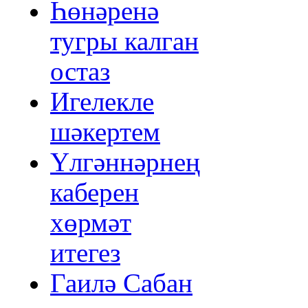
Һөнәренә
тугры калган
остаз
Игелекле
шәкертем
Үлгәннәрнең
каберен
хөрмәт
итегез
Гаилә Сабан