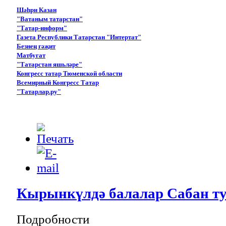
Шәһри Казан
"Ватаным татарстан"
"Татар-информ"
Газета Республики Татарстан "Интертат"
Безнең гәҗит
Матбугат
"Татарстан яшьләре"
Конгресс татар Тюменской области
Всемирный Конгресс Татар
"Татарлар.ру"
Кырынкүлдә балалар Сабан ту
Подробности