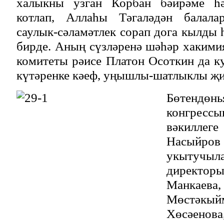
халыкны узган Корбан бәйрәме һ
котлап, Аллаһы Тәгаләдән балал
саулык-сәламәтлек сорап дога кылды 
бирде. Аның сүзләренә шәһәр хакими
комитеты рәисе Платон Осоткин да к
күтәренке кәеф, уңышлы-шатлыклы җи
Бөтен
конгрес
вәкиллег
Насыйро
укытуч
директ
Манка
Мөстәкы
Хөсәенова