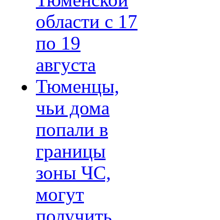
Тюменской
области с 17
по 19
августа
Тюменцы,
чьи дома
попали в
границы
зоны ЧС,
могут
получить