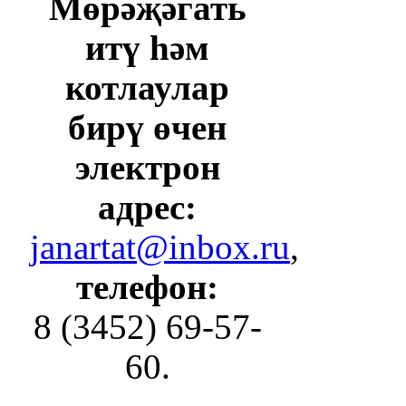
Мөрәҗәгать
итү һәм
котлаулар
бирү өчен
электрон
адрес:
janartat@inbox.ru
,
телефон:
8 (3452) 69-57-
60.