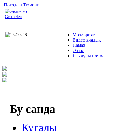
Погода в Тюмени
Gismeteo
Мөхәррият
Видео яңалык
Намаз
О нас
Язылучы почмагы
Бу
санда
Кугалы