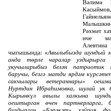
Вәлимә 
Касый
Гайнель
Малышкина
Рәхмәт ха
нче мә
Алевт
чыгышында: «
Авылыбызда шундый м
анда төрле чаралар уздырырга м
укучыларыбыз белән патриотик
баручы, безгә матди ярдәм күрсәте
сакчылары ветераннары» оешма
Нуртдин Ибраһимовка, шулай ук ба
Кырынкүл авылы халкына шунд
оештырган өчен партнерларга, б
булдырган «Бәрәкәт» хәйрия фо