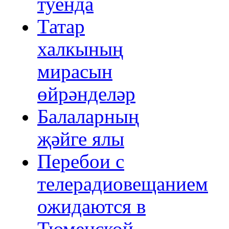
туенда
Татар
халкының
мирасын
өйрәнделәр
Балаларның
җәйге ялы
Перебои с
телерадиовещанием
ожидаются в