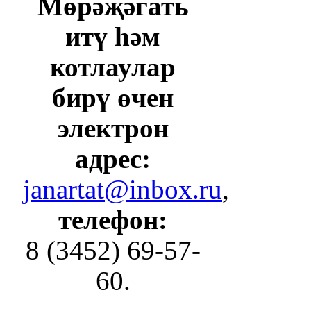
Мөрәҗәгать
итү һәм
котлаулар
бирү өчен
электрон
адрес:
janartat@inbox.ru
,
телефон:
8 (3452) 69-57-
60.