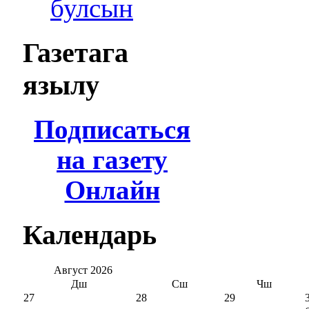
булсын
Газетага
язылу
Подписаться
на газету
Онлайн
Календарь
Август
2026
Дш
Сш
Чш
27
28
29