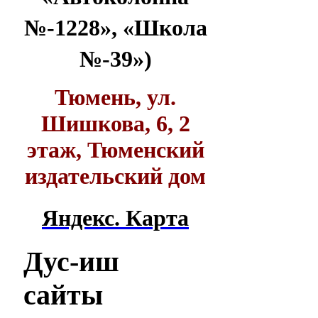
№-1228», «Школа
№-39»)
Тюмень, ул.
Шишкова, 6, 2
этаж, Тюменский
издательский дом
Яндекс. Карта
Дус-иш
сайты