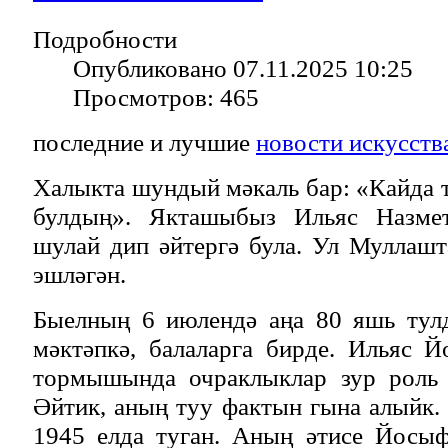
Подробности
Опубликовано 07.11.2025 10:25
Просмотров: 465
последние и лучшие
новости искусств
Халыкта шундый мәкаль бар: «Кайда 
булдың». Якташыбыз Ильяс Назме
шулай дип әйтергә була. Ул Муллашт
эшләгән.
Быелның 6 июлендә аңа 80 яшь тул
мәктәпкә, балаларга бирде. Ильяс 
тормышында очраклыклар зур роль 
Әйтик, аның туу фактын гына алыйк.
1945 елда туган. Аның әтисе Йосы