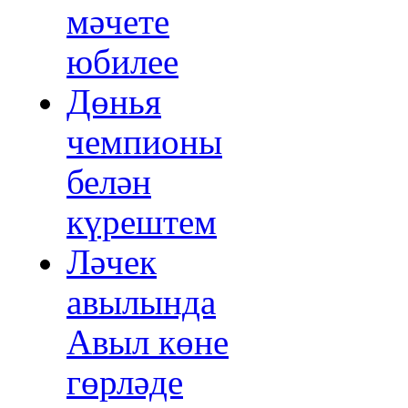
мәчете
юбилее
Дөнья
чемпионы
белән
күрештем
Ләчек
авылында
Авыл көне
гөрләде