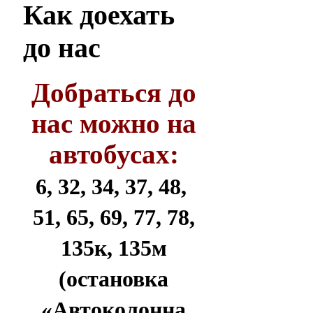
Как
доехать
до нас
Добраться до
нас можно на
автобусах:
6, 32, 34, 37, 48,
51, 65, 69, 77, 78,
135к, 135м
(остановка
«Автоколонна