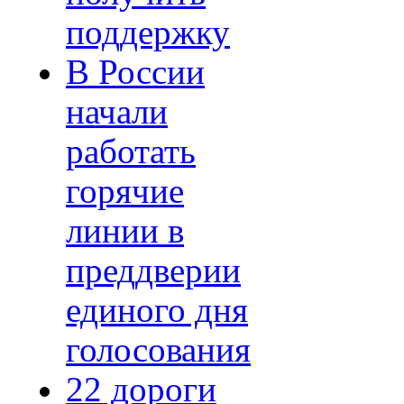
поддержку
В России
начали
работать
горячие
линии в
преддверии
единого дня
голосования
22 дороги