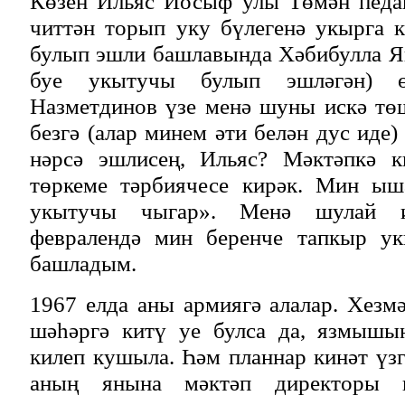
Көзен Ильяс Йосыф улы Төмән педа
читтән торып уку бүлегенә укырга 
булып эшли башлавында Хәбибулла Я
буе укытучы булып эшләгән) ө
Назметдинов үзе менә шуны искә тө
безгә (алар минем әти белән дус иде)
нәрсә эшлисең, Ильяс? Мәктәпкә к
төркеме тәрбиячесе кирәк. Мин ыш
укытучы чыгар». Менә шулай и
февралендә мин беренче тапкыр у
башладым.
1967 елда аны армиягә алалар. Хезмә
шәһәргә китү уе булса да, язмышы
килеп кушыла. Һәм планнар кинәт үзг
аның янына мәктәп директоры 