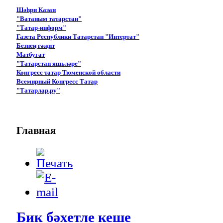
Шәһри Казан
"Ватаным татарстан"
"Татар-информ"
Газета Республики Татарстан "Интертат"
Безнең гәҗит
Матбугат
"Татарстан яшьләре"
Конгресс татар Тюменской области
Всемирный Конгресс Татар
"Татарлар.ру"
Главная
Бик бәхетле кеше