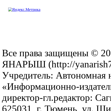
Все права защищены © 201
ЯНАРЫШ (http://yanarish7
Учредитель: Автономная 
«Информационно-издател
директор-гл.редактор: Са
625031, г. Тюмень, ул. Ши