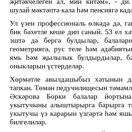
җитәкчелеген ал, мин китәм», - д
шулай мәктәптә кала һәм пенсиягә кад
Ул үзен профессиональ өлкәдә дә, 
бик бәхетле кеше дип саный. 53 ел х
эштә дә бергә булдылар, балалар
геометриягә, рус теле һәм әдәбияты
ямь һәм җылылык булдырдылар, ба
оныкларын үстерделәр.
Хөрмәтле авылдашыбыз хатынын д
тапкан. Төмән педучилищесын тәмамл
Әскәрова Борки балалар йортына
укытучыны алыштырырга барырга ти
укытучы үз карарын үзгәртә һәм яш
билгелиләр.