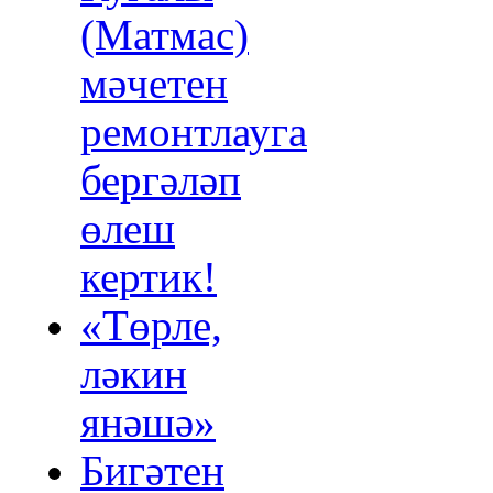
(Матмас)
мәчетен
ремонтлауга
бергәләп
өлеш
кертик!
«Төрле,
ләкин
янәшә»
Бигәтен