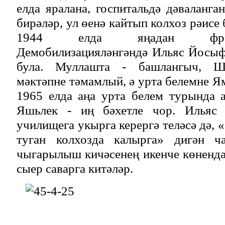
елда яралана, госпитальдә дәваланга
бирәләр, ул өенә кайтып колхоз рәис
1944 елда яңадан фрон
Демобилизацияләнгәндә Ильяс Йосыф
була. Муллашта - башлангыч, Ш
мәктәпне тәмамлый, ә урта белемне Я
1965 елда аңа урта белем турында 
Яшьлек - иң бәхетле чор. Ильяс
училищега укырга керергә теләсә дә,
туган колхозда калырга» дигән ча
чыгарылыш кичәсенең икенче көнендә
сыер саварга китәләр.