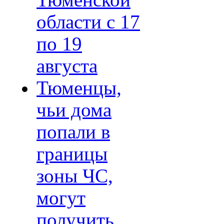
Тюменской
области с 17
по 19
августа
Тюменцы,
чьи дома
попали в
границы
зоны ЧС,
могут
получить