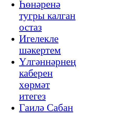
Һөнәренә
тугры калган
остаз
Игелекле
шәкертем
Үлгәннәрнең
каберен
хөрмәт
итегез
Гаилә Сабан