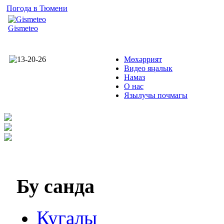
Погода в Тюмени
Gismeteo
Мөхәррият
Видео яңалык
Намаз
О нас
Язылучы почмагы
Бу
санда
Кугалы