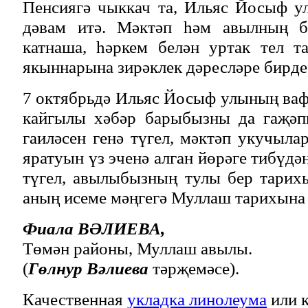
Пенсиягә чыккач та, Ильяс Йосыф 
дәвам итә. Мәктәп һәм авылның б
катнаша, һәркем белән уртак тел т
якыннарына зирәклек дәресләре бирде
7 октябрьдә Ильяс Йосыф улының ва
кайгылы хәбәр барыбызны да гаҗәп
гаиләсен генә түгел, мәктәп укучыла
яратуын үз эченә алган йөрәге тибүдә
түгел, авылыбызның тулы бер тарихы
аның исеме мәңгегә Муллаш тарихына 
Фиала ВӘЛИЕВА,
Төмән районы, Муллаш авылы.
(
Гөлнур Вәлиева
тәрҗемәсе).
Качественная
укладка линолеума
или к