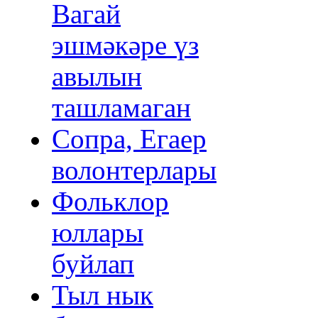
Вагай
эшмәкәре үз
авылын
ташламаган
Сопра, Егаер
волонтерлары
Фольклор
юллары
буйлап
Тыл нык