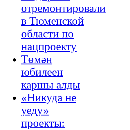
отремонтировали
в Тюменской
области по
нацпроекту
Төмән
юбилеен
каршы алды
«Никуда не
уеду»
проекты: