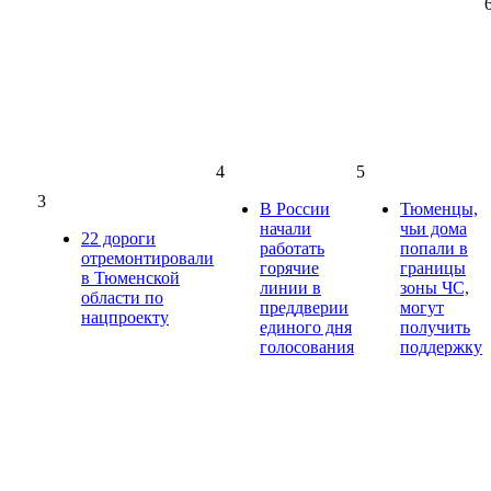
4
5
3
В России
Тюменцы,
начали
чьи дома
22 дороги
работать
попали в
отремонтировали
горячие
границы
в Тюменской
линии в
зоны ЧС,
области по
преддверии
могут
нацпроекту
единого дня
получить
голосования
поддержку