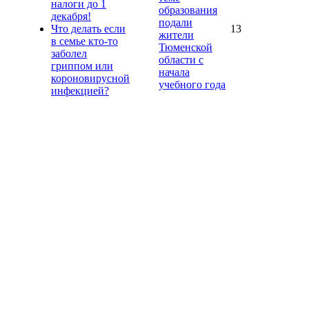
налоги до 1
образования
декабря!
подали
Что делать если
13
жители
в семье кто-то
Тюменской
заболел
области с
гриппом или
начала
короновирусной
учебного года
инфекцией?