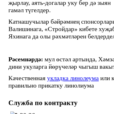
җырлау, аять-догалар уку бер дә зыян
гамәл түгелдер.
Катнашучылар бәйрәмнең спонсорлар
Валишинага, «Стройдар» кибете хуҗа
Яхинага да олы рәхмәтләрен белдерде
Рәсемнәрдә:
мул өстәл артында, Хәмзә
дини укуларга йөрүчеләр чыгыш вакы
Качественная
укладка линолеума
или к
правильно прикатку линолиума
Служба
по контракту