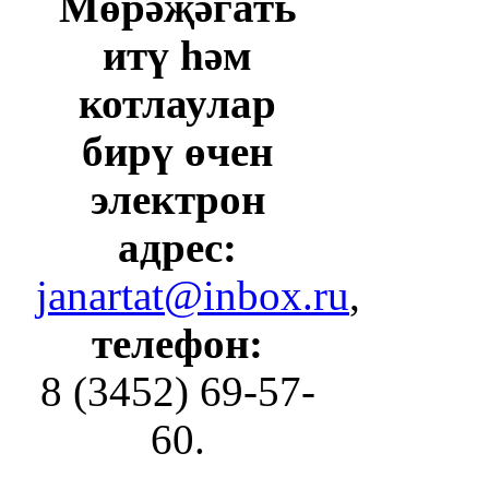
Мөрәҗәгать
итү һәм
котлаулар
бирү өчен
электрон
адрес:
janartat@inbox.ru
,
телефон:
8 (3452) 69-57-
60.