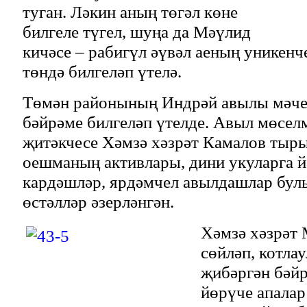
туган. Ләкин аның төгәл көне
билгеле түгел, шуңа да Мәүлид
кичәсе – рабигүл әүвәл аеның уникенч
төндә билгеләп үтелә.
Төмән районының Индрәй авылы мәче
бәйрәме билгеләп үтелде. Авыл мөсе
җитәкчесе Хәмзә хәзрәт Камалов тыр
оешманың активлары, дини укуларга 
кардәшләр, ярдәмчел авылдашлар бу
өстәлләр әзерләнгән.
Хәмзә хәзрәт
сөйләп, котла
җибәргән бәйр
йөрүче апалар