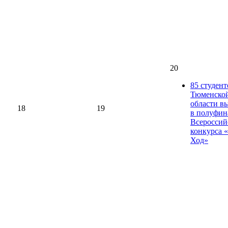
20
85 студент
Тюменско
области в
18
19
в полуфин
Всероссий
конкурса 
Ход»