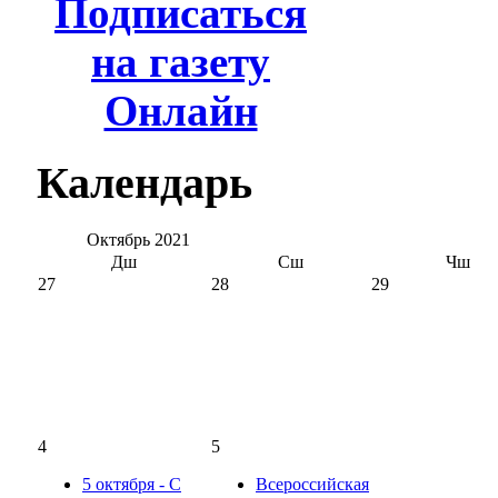
Подписаться
на газету
Онлайн
Календарь
Октябрь
2021
Дш
Сш
Чш
27
28
29
4
5
5 октября - С
Всероссийская