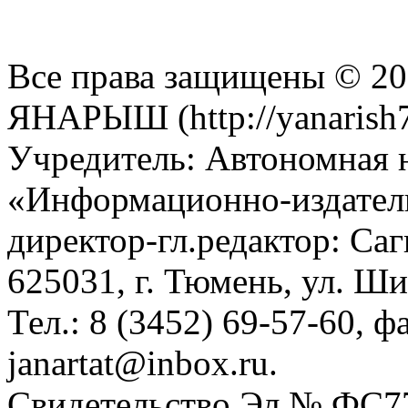
Все права защищены © 201
ЯНАРЫШ (http://yanarish7
Учредитель: Автономная 
«Информационно-издател
директор-гл.редактор: Са
625031, г. Тюмень, ул. Ши
Тел.: 8 (3452) 69-57-60, ф
janartat@inbox.ru.
Свидетельство Эл № ФС77-