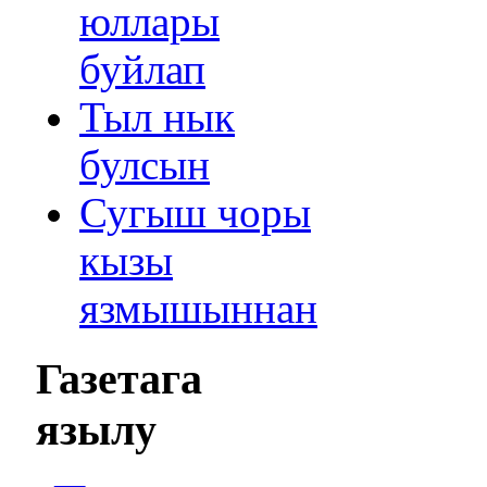
юллары
буйлап
Тыл нык
булсын
Сугыш чоры
кызы
язмышыннан
Газетага
язылу