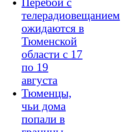
Перебои с
телерадиовещанием
ожидаются в
Тюменской
области с 17
по 19
августа
Тюменцы,
чьи дома
попали в