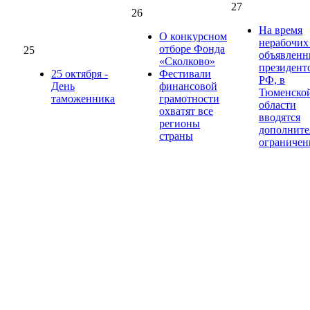
27
26
На время
О конкурсном
нерабочих
отборе Фонда
25
объявлен
«Сколково»
президент
25 октября -
Фестивали
РФ, в
День
финансовой
Тюменско
таможенника
грамотности
области
охватят все
вводятся
регионы
дополните
страны
ограничен