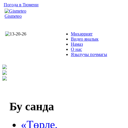
Погода в Тюмени
Gismeteo
Мөхәррият
Видео яңалык
Намаз
О нас
Язылучы почмагы
Бу
санда
«Төрле,