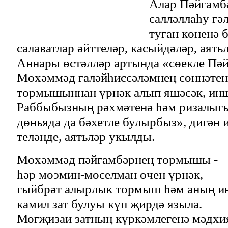
Алар Пәйгамб
салләллаһу гә
туган көненә 
салаватлар әйттеләр, касыйдәләр, аят
Аннары өстәлләр артында «сөекле Пә
Мөхәммәд галәйһиссәләмнең сөннәтен
тормышыннан үрнәк алып яшәсәк, инш
Раббыбызның рәхмәтенә һәм ризалыгы
дөньяда да бәхетле булырбыз», дигән и
теләнде, аятьләр укылды.
Мөхәммәд пәйгамбәрнең тормышы -
һәр мөэмин-мөселман өчен үрнәк,
гыйбрәт алырлык тормыш һәм аның и
камил зат булуы күп җирдә языла.
Могҗизаи затның күркәмлегенә мәдхи