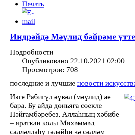
Индрәйдә Мәүлид бәйрәме үтт
Подробности
Опубликовано 22.10.2021 02:00
Просмотров: 708
последние и лучшие
новости искусств
Изге Рабигүл әүвәл (мәүлид) ае
бара. Бу айда дөньяга сөекле
Пәйгамбәребез, Аллаһның хәбибе
– яраткан колы Мөхәммәд
салләллаһу гәләйһи вә сәлләм