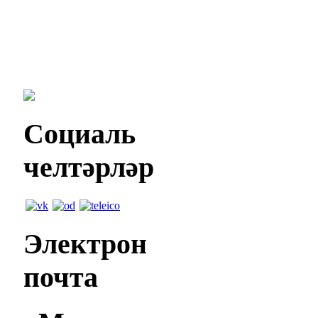
Социаль
челтәрләр
Электрон
почта