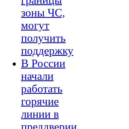
границы
зоны ЧС,
могут
получить
поддержку
В России
начали
работать
горячие
линии в
преддверии