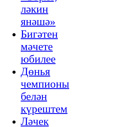
ләкин
янәшә»
Бигәтен
мәчете
юбилее
Дөнья
чемпионы
белән
күрештем
Ләчек