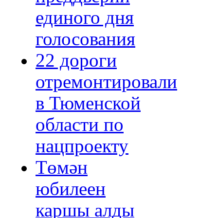
единого дня
голосования
22 дороги
отремонтировали
в Тюменской
области по
нацпроекту
Төмән
юбилеен
каршы алды