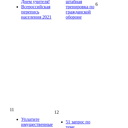
Днем учителя!
штабная
6
Всероссийская
тренировка по
перепись
гражданской
населения 2021
обороне
11
12
Уплатите
51 запрос по
имущественные
теме