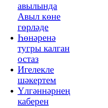
авылында
Авыл көне
гөрләде
Һөнәренә
тугры калган
остаз
Игелекле
шәкертем
Үлгәннәрнең
каберен