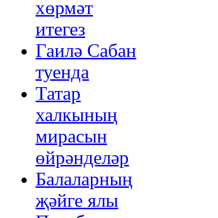
хөрмәт
итегез
Гаилә Сабан
туенда
Татар
халкының
мирасын
өйрәнделәр
Балаларның
җәйге ялы