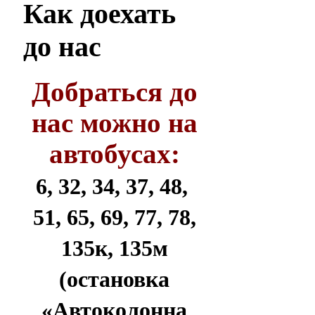
Как
доехать
до нас
Добраться до
нас можно на
автобусах:
6, 32, 34, 37, 48,
51, 65, 69, 77, 78,
135к, 135м
(остановка
«Автоколонна