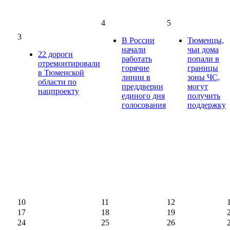
4
5
3
В России
Тюменцы,
начали
чьи дома
22 дороги
работать
попали в
отремонтировали
горячие
границы
в Тюменской
линии в
зоны ЧС,
области по
преддверии
могут
нацпроекту
единого дня
получить
голосования
поддержку
10
11
12
17
18
19
24
25
26