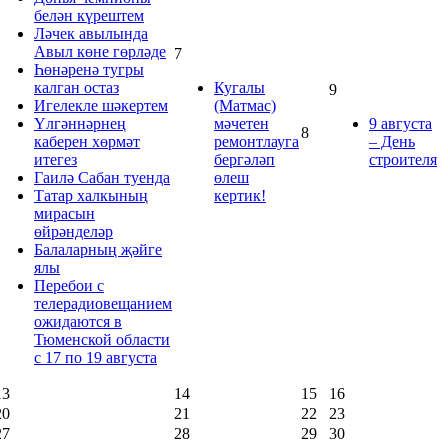
белән күрештем
Ләчек авылында
Авыл көне гөрләде
7
Һөнәренә тугры
калган остаз
Кугалы
9
Игелекле шәкертем
(Матмас)
Үлгәннәрнең
мәчетен
9 августа
8
каберен хөрмәт
ремонтлауга
– День
итегез
бергәләп
строителя
Гаилә Сабан туенда
өлеш
Татар халкының
кертик!
мирасын
өйрәнделәр
Балаларның җәйге
ялы
Перебои с
телерадиовещанием
ожидаются в
Тюменской области
с 17 по 19 августа
13
14
15
16
20
21
22
23
27
28
29
30