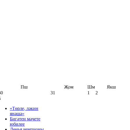
Пш
Җом
Шм
Якш
30
31
1
2
6
«Төрле, ләкин
янәшә»
Бигәтен мәчете
юбилее
Дөнья чемпионы