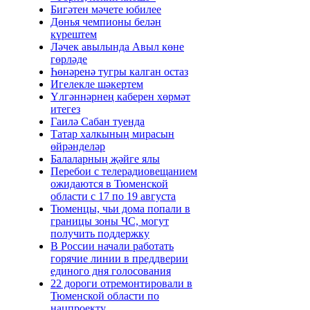
Бигәтен мәчете юбилее
Дөнья чемпионы белән
күрештем
Ләчек авылында Авыл көне
гөрләде
Һөнәренә тугры калган остаз
Игелекле шәкертем
Үлгәннәрнең каберен хөрмәт
итегез
Гаилә Сабан туенда
Татар халкының мирасын
өйрәнделәр
Балаларның җәйге ялы
Перебои с телерадиовещанием
ожидаются в Тюменской
области с 17 по 19 августа
Тюменцы, чьи дома попали в
границы зоны ЧС, могут
получить поддержку
В России начали работать
горячие линии в преддверии
единого дня голосования
22 дороги отремонтировали в
Тюменской области по
нацпроекту