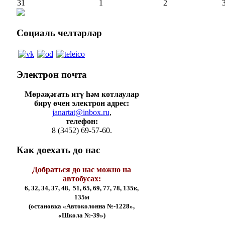
31
1
2
Социаль
челтәрләр
Электрон
почта
Мөрәҗәгать итү һәм котлаулар
бирү өчен электрон адрес:
janartat@inbox.ru
,
телефон:
8 (3452) 69-57-60.
Как
доехать до нас
Добраться до нас можно на
автобусах:
6, 32, 34, 37, 48, 51, 65, 69, 77, 78, 135к,
135м
(остановка «Автоколонна №-1228»,
«Школа №-39»)