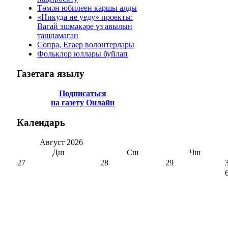
Төмән юбилеен каршы алды
«Никуда не уеду» проекты:
Вагай эшмәкәре үз авылын
ташламаган
Сопра, Егаер волонтерлары
Фольклор юллары буйлап
Газетага
язылу
Подписаться
на газету Онлайн
Календарь
Август
2026
Дш
Сш
Чш
27
28
29