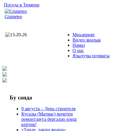
Погода в Тюмени
Gismeteo
Мөхәррият
Видео яңалык
Намаз
О нас
Язылучы почмагы
Бу
санда
9 августа – День строителя
Кугалы (Матмас) мәчетен
ремонтлауга бергәләп өлеш
кертик!
«Төрле, ләкин янәшә»