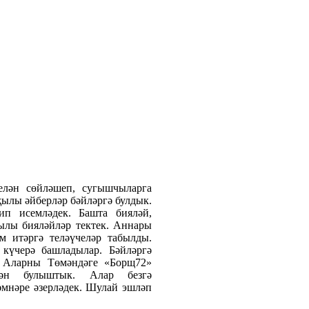
лән сөйләшеп, сугышчыларга
ылы әйберләр бәйләргә булдык.
п исемләдек. Башта бияләй,
җылы бияләйләр тектек. Аннары
әм итәргә теләүчеләр табылды.
 күчерә башладылар. Бәйләргә
. Аларны Төмәндәге «Борщ72»
ән булыштык. Алар безгә
мнәре әзерләдек. Шулай эшләп