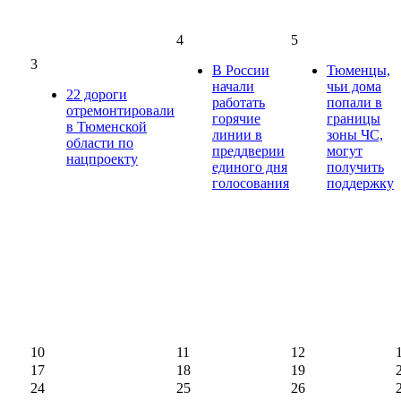
4
5
3
В России
Тюменцы,
начали
чьи дома
22 дороги
работать
попали в
отремонтировали
горячие
границы
в Тюменской
линии в
зоны ЧС,
области по
преддверии
могут
нацпроекту
единого дня
получить
голосования
поддержку
10
11
12
17
18
19
24
25
26