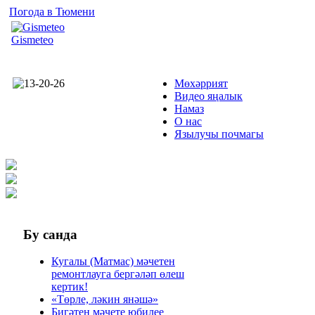
Погода в Тюмени
Gismeteo
Мөхәррият
Видео яңалык
Намаз
О нас
Язылучы почмагы
Бу
санда
Кугалы (Матмас) мәчетен
ремонтлауга бергәләп өлеш
кертик!
«Төрле, ләкин янәшә»
Бигәтен мәчете юбилее