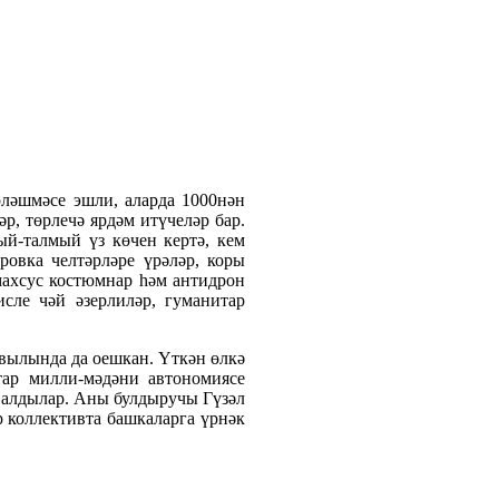
рләшмәсе эшли, аларда 1000нән
р, төрлечә ярдәм итүчеләр бар.
ый-талмый үз көчен кертә, кем
ровка челтәрләре үрәләр, коры
махсус костюмнар һәм антидрон
сле чәй әзерлиләр, гуманитар
вылында да оешкан. Үткән өлкә
атар милли-мәдәни автономиясе
 алдылар. Аны булдыручы Гүзәл
р коллективта башкаларга үрнәк