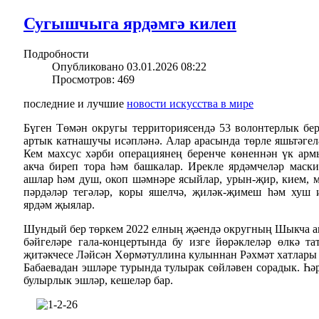
Сугышчыга ярдәмгә килеп
Подробности
Опубликовано 03.01.2026 08:22
Просмотров: 469
последние и лучшие
новости искусства в мире
Бүген Төмән округы территориясендә 53 волонтерлык бе
артык катнашучы исәпләнә. Алар арасында төрле яшьтәгелә
Кем махсус хәрби операциянең беренче көненнән үк арм
акча биреп тора һәм башкалар. Ирекле ярдәмчеләр маски
ашлар һәм душ, окоп шәмнәре ясыйлар, урын-җир, кием, 
пәрдәләр тегәләр, коры яшелчә, җиләк-җимеш һәм хуш и
ярдәм җыялар.
Шундый бер төркем 2022 елның җәендә округның Шыкча а
бәйгеләре гала-концертында бу изге йөрәклеләр өлкә т
җитәкчесе Ләйсән Хөрмәтуллина кулыннан Рәхмәт хатлары
Бабаевадан эшләре турында тулырак сөйләвен сорадык. Һә
булырлык эшләр, кешеләр бар.