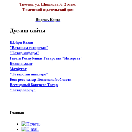
Тюмень, ул. Шишкова, 6, 2 этаж,
Тюменский издательский дом
Яндекс. Карта
Дус-иш
сайты
Шәһри Казан
"Ватаным татарстан"
"Татар-информ"
Газета Республики Татарстан "Интертат"
Безнең гәҗит
Матбугат
"Татарстан яшьләре"
Конгресс татар Тюменской области
Всемирный Конгресс Татар
"Татарлар.ру"
Главная