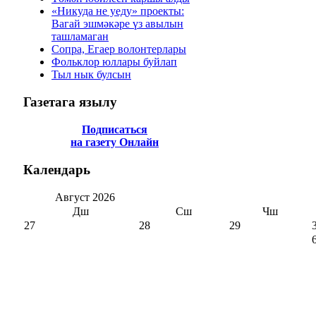
«Никуда не уеду» проекты:
Вагай эшмәкәре үз авылын
ташламаган
Сопра, Егаер волонтерлары
Фольклор юллары буйлап
Тыл нык булсын
Газетага
язылу
Подписаться
на газету Онлайн
Календарь
Август
2026
Дш
Сш
Чш
27
28
29