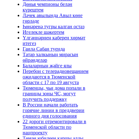
Дөнья чемпионы белән
күрештем
Ләчек авылында Авыл көне
гөрләде
Һөнәренә тугры калган остаз
Игелекле шәкертем
Үлгәннәрнең каберен хөрмәт
итегез
Гаилә Сабан туенда
Татар халкының мирасын
өйрәнделәр
Балаларның җәйге ялы
Перебои с телерадиовещанием
ожидаются в Тюменской
области с 17 по 19 августа
Тюменцы, чьи дома попали в
границы зоны ЧС, могут
получить поддержку
В России начали работать
горячие линии в преддверии
единого дня голосования
22 дороги отремонтировали в
Тюменской области по
нацпроекту
Төмән юбилеен каршы алды