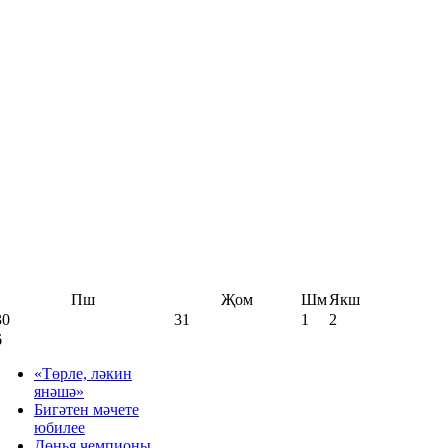
Пш
Җом
Шм
Якш
30
31
1
2
6
«Төрле, ләкин
янәшә»
Бигәтен мәчете
юбилее
Дөнья чемпионы