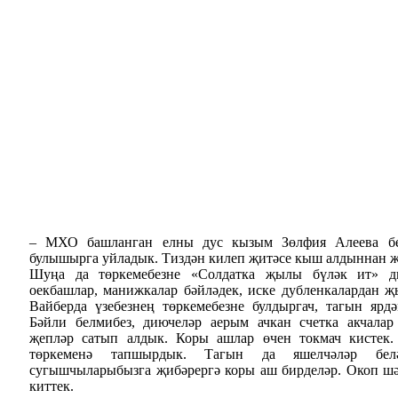
– МХО башланган елны дус кызым Зөлфия Алеева бе
булышырга уйладык. Тиздән килеп җитәсе кыш алдыннан җ
Шуңа да төркемебезне «Солдатка җылы бүләк ит» ди
оекбашлар, манижкалар бәйләдек, иске дубленкалардан 
Вайберда үзебезнең төркемебезне булдыргач, тагын ярд
Бәйли белмибез, диючеләр аерым ачкан счетка акчалар
җепләр сатып алдык. Коры ашлар өчен токмач кистек
төркеменә тапшырдык. Тагын да яшелчәләр бел
сугышчыларыбызга җибәрергә коры аш бирделәр. Окоп шә
киттек.