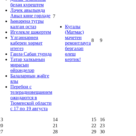
белән күрештем
Ләчек авылында
Авыл көне гөрләде
7
Һөнәренә тугры
калган остаз
Кугалы
Игелекле шәкертем
(Матмас)
Үлгәннәрнең
мәчетен
8
9
каберен хөрмәт
ремонтлауга
итегез
бергәләп
Гаилә Сабан туенда
өлеш
Татар халкының
кертик!
мирасын
өйрәнделәр
Балаларның җәйге
ялы
Перебои с
телерадиовещанием
ожидаются в
Тюменской области
с 17 по 19 августа
13
14
15
16
20
21
22
23
27
28
29
30