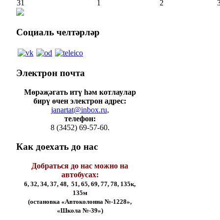
31
1
2
Социаль
челтәрләр
Электрон
почта
Мөрәҗәгать итү һәм котлаулар
бирү өчен электрон адрес:
janartat@inbox.ru
,
телефон:
8 (3452) 69-57-60.
Как
доехать до нас
Добраться до нас можно на
автобусах:
6, 32, 34, 37, 48, 51, 65, 69, 77, 78, 135к,
135м
(остановка «Автоколонна №-1228»,
«Школа №-39»)