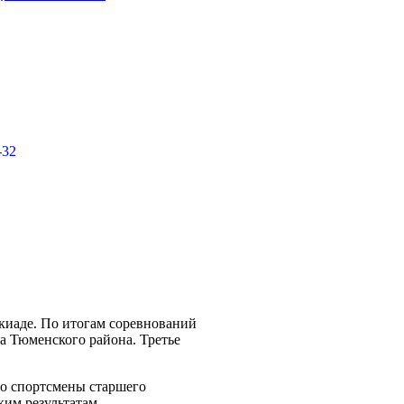
акиаде. По итогам соревнований
а Тюменского района. Третье
но спортсмены старшего
ким результатам.