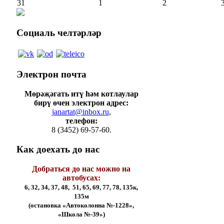
31
1
2
Социаль
челтәрләр
Электрон
почта
Мөрәҗәгать итү һәм котлаулар
бирү өчен электрон адрес:
janartat@inbox.ru
,
телефон:
8 (3452) 69-57-60.
Как
доехать до нас
Добраться до нас можно на
автобусах:
6, 32, 34, 37, 48, 51, 65, 69, 77, 78, 135к,
135м
(остановка «Автоколонна №-1228»,
«Школа №-39»)