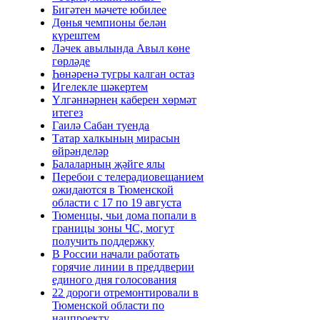
Бигәтен мәчете юбилее
Дөнья чемпионы белән
күрештем
Ләчек авылында Авыл көне
гөрләде
Һөнәренә тугры калган остаз
Игелекле шәкертем
Үлгәннәрнең каберен хөрмәт
итегез
Гаилә Сабан туенда
Татар халкының мирасын
өйрәнделәр
Балаларның җәйге ялы
Перебои с телерадиовещанием
ожидаются в Тюменской
области с 17 по 19 августа
Тюменцы, чьи дома попали в
границы зоны ЧС, могут
получить поддержку
В России начали работать
горячие линии в преддверии
единого дня голосования
22 дороги отремонтировали в
Тюменской области по
нацпроекту