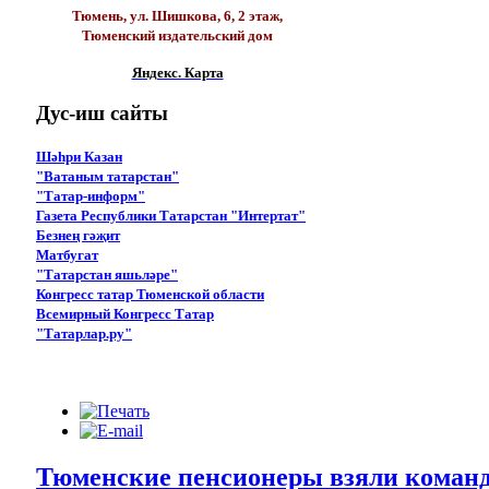
Тюмень, ул. Шишкова, 6, 2 этаж,
Тюменский издательский дом
Яндекс. Карта
Дус-иш
сайты
Шәһри Казан
"Ватаным татарстан"
"Татар-информ"
Газета Республики Татарстан "Интертат"
Безнең гәҗит
Матбугат
"Татарстан яшьләре"
Конгресс татар Тюменской области
Всемирный Конгресс Татар
"Татарлар.ру"
Тюменские пенсионеры взяли команд