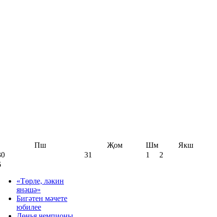
Пш
Җом
Шм
Якш
30
31
1
2
6
«Төрле, ләкин
янәшә»
Бигәтен мәчете
юбилее
Дөнья чемпионы