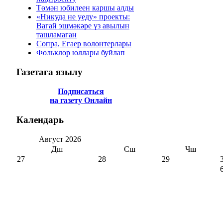
Төмән юбилеен каршы алды
«Никуда не уеду» проекты:
Вагай эшмәкәре үз авылын
ташламаган
Сопра, Егаер волонтерлары
Фольклор юллары буйлап
Газетага
язылу
Подписаться
на газету Онлайн
Календарь
Август
2026
Дш
Сш
Чш
27
28
29