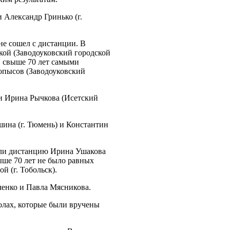
и Александр Гринько (г.
не сошел с дистанции. В
ской (Заводоуковский городской
в свыше 70 лет самыми
опысов (Заводоуковский
ли Ирина Рычкова (Исетский
ина (г. Тюмень) и Константин
лели дистанцию Ирина Ушакова
выше 70 лет не было равных
й (г. Тобольск).
ченко и Павла Мясникова.
олах, которые были вручены