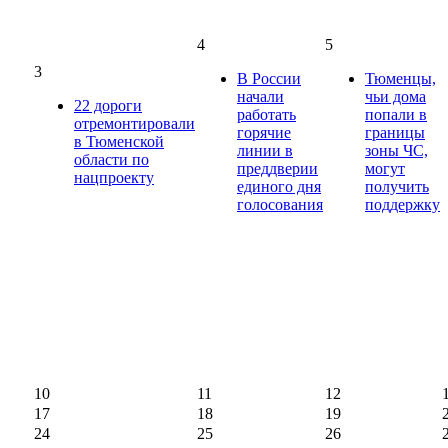
4
5
3
В России
Тюменцы,
начали
чьи дома
22 дороги
работать
попали в
отремонтировали
горячие
границы
в Тюменской
линии в
зоны ЧС,
области по
преддверии
могут
нацпроекту
единого дня
получить
голосования
поддержку
10
11
12
17
18
19
24
25
26