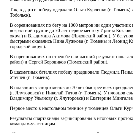
Так, в дартсе победу одержали Ольга Курченко (г. Тюмень) 
Тобольск).
В соревнованиях по бегу на 1000 метров ни один участник 
возрастной группе до 70 лет первое место у Ирины Козлов
округ) и Владимира Акимова (Ярковский район). У бегуно
быстрыми оказались Нина Лужкова (г. Тюмень) и Леонид К
городской округ).
В соревнованиях по стрельбе наивысший результат показа
район) и Сергей Боровиков (Тюменский район).
В шахматных баталиях победу праздновали Людмила Паньш
Утешев (г. Тюмень).
В плавании у спортсменов до 70 лет быстрее всех преодо
(г. Ялуторовск) и Николай Титов (г. Тюмень). У пловцов с
Владимиру Ульянову (г. Ялуторовск) и Екатерине Мингалево
Первое место в настольном теннисе у тюменцев Ольги Кур
Результаты спартакиады зафиксированы в итоговых проток
командам-участницам.