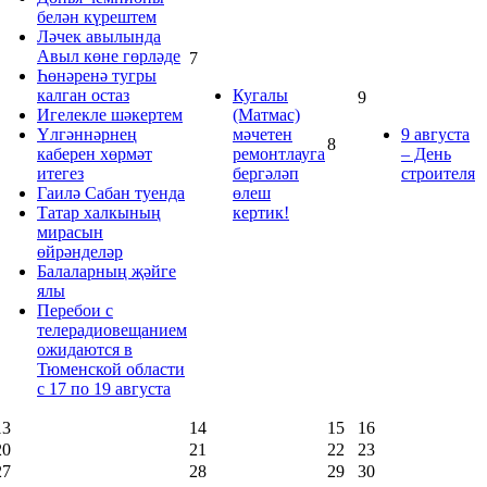
белән күрештем
Ләчек авылында
Авыл көне гөрләде
7
Һөнәренә тугры
калган остаз
Кугалы
9
Игелекле шәкертем
(Матмас)
Үлгәннәрнең
мәчетен
9 августа
8
каберен хөрмәт
ремонтлауга
– День
итегез
бергәләп
строителя
Гаилә Сабан туенда
өлеш
Татар халкының
кертик!
мирасын
өйрәнделәр
Балаларның җәйге
ялы
Перебои с
телерадиовещанием
ожидаются в
Тюменской области
с 17 по 19 августа
13
14
15
16
20
21
22
23
27
28
29
30