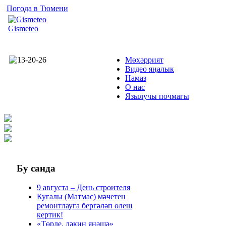
Погода в Тюмени
Gismeteo
Мөхәррият
Видео яңалык
Намаз
О нас
Язылучы почмагы
Бу
санда
9 августа – День строителя
Кугалы (Матмас) мәчетен
ремонтлауга бергәләп өлеш
кертик!
«Төрле, ләкин янәшә»