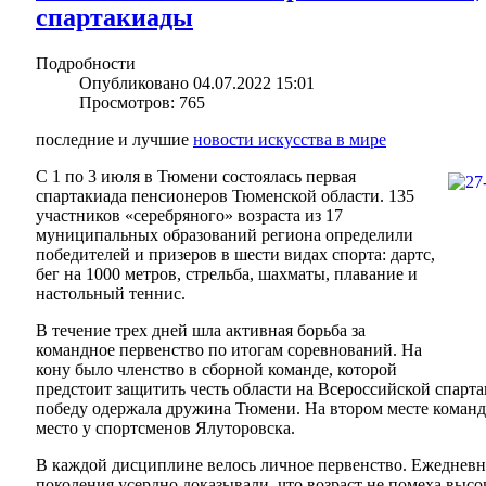
спартакиады
Подробности
Опубликовано 04.07.2022 15:01
Просмотров: 765
последние и лучшие
новости искусства в мире
С 1 по 3 июля в Тюмени состоялась первая
спартакиада пенсионеров Тюменской области. 135
участников «серебряного» возраста из 17
муниципальных образований региона определили
победителей и призеров в шести видах спорта: дартс,
бег на 1000 метров, стрельба, шахматы, плавание и
настольный теннис.
В течение трех дней шла активная борьба за
командное первенство по итогам соревнований. На
кону было членство в сборной команде, которой
предстоит защитить честь области на Всероссийской спарт
победу одержала дружина Тюмени. На втором месте команд
место у спортсменов Ялуторовска.
В каждой дисциплине велось личное первенство. Ежеднев
поколения усердно доказывали, что возраст не помеха высо