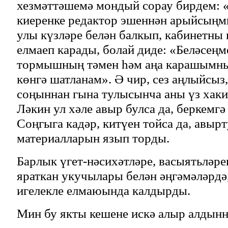
хезмәттәшемә мондый сорау бирдем: «
киеренке редактор эшеннән арыйсыңмы
улы күзләре белән балкып, кабинетн
елмаеп карады, болай диде: «Беләсеңме
тормышның тәмен һәм аңа карашымны
көнгә шатланам». Ә чир, сез аңлыйсыз,
соңыннан гына тулысынча аны үз хаки
Ләкин ул хәле авыр булса да, беркемгә
Соңгыга кадәр, китүен тойса да, авыр
материалларын язып торды.
Барлык үгет-нәсихәтләре, васыятьләр
яраткан укучылары белән әңгәмәләрдә
игелекле елмаюында калдырды.
Мин бу якты кешене искә алыр алдын