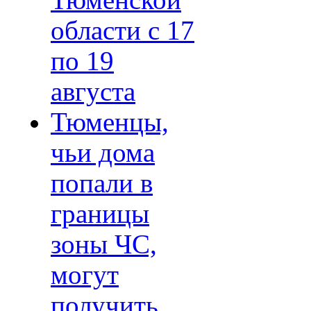
Тюменской
области с 17
по 19
августа
Тюменцы,
чьи дома
попали в
границы
зоны ЧС,
могут
получить