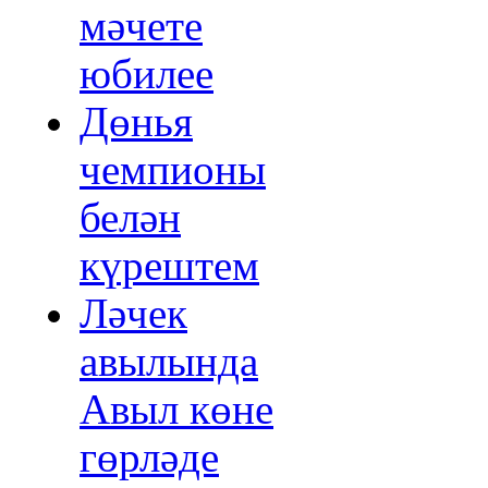
мәчете
юбилее
Дөнья
чемпионы
белән
күрештем
Ләчек
авылында
Авыл көне
гөрләде