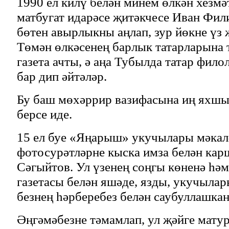
1990 ел килү белән минем өлкән хезмә
матбугат идарәсе җитәкчесе Иван Фил
бөтен авырлыкны аңлап, зур йөкне үз 
Төмән өлкәсенең барлык татарларына 
газета ачты, ә аңа Тубылда татар фил
бар дип әйтәләр.
Бу баш мөхәррир вазифасына иң яхшы
берсе иде.
15 ел буе «Яңарыш» укучылары мәкалә
фотосурәтләрне кыска имза белән кар
Сәгыйтов. Ул үзенең соңгы көненә һәм
газетасы белән яшәде, язды, укучылар
безнең һәрберебез белән саубуллашкан
Әңгәмәбезне тәмамлап, ул җәйге мату