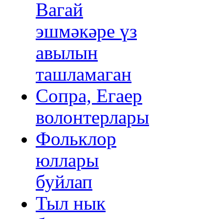
Вагай
эшмәкәре үз
авылын
ташламаган
Сопра, Егаер
волонтерлары
Фольклор
юллары
буйлап
Тыл нык