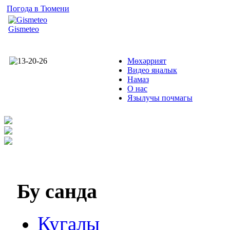
Погода в Тюмени
Gismeteo
Мөхәррият
Видео яңалык
Намаз
О нас
Язылучы почмагы
Бу
санда
Кугалы