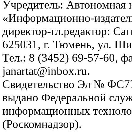
Учредитель: Автономная 
«Информационно-издател
директор-гл.редактор: Са
625031, г. Тюмень, ул. Ши
Тел.: 8 (3452) 69-57-60, ф
janartat@inbox.ru.
Свидетельство Эл № ФС77-
выдано Федеральной служб
информационных техноло
(Роскомнадзор).