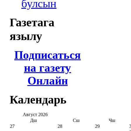
булсын
Газетага
язылу
Подписаться
на газету
Онлайн
Календарь
Август
2026
Дш
Сш
Чш
27
28
29