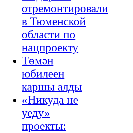
отремонтировали
в Тюменской
области по
нацпроекту
Төмән
юбилеен
каршы алды
«Никуда не
уеду»
проекты: