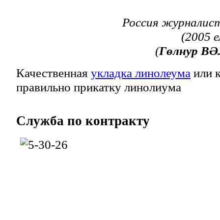
Россия журналист
(2005 
(
Гөлнур В
Ә
Качественная
укладка линолеума
или к
правильно прикатку линолиума
Служба
по контракту