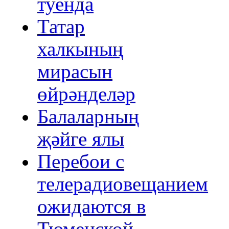
туенда
Татар
халкының
мирасын
өйрәнделәр
Балаларның
җәйге ялы
Перебои с
телерадиовещанием
ожидаются в