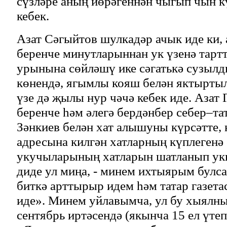
сүзләре аның йөрәгеннән чыгып чын к
кебек.
Азат Сәгыйтов шулкадәр ачык иде ки,
беренче минутларыннан ук үзенә тарт
урынына сөйләшү ике сәгатькә сузылд
көнендә, ягымлы кояш белән яктырты
үзе дә җылы нур чәчә кебек иде. Азат
беренче һәм әлегә бердәнбер себер–т
Зәнкиев белән хат алышуны күрсәтте,
адресына килгән хатларның күплегенә
укучыларының хатларын шатланып укы
диде ул миңа, - минем ихтыярым булса
биткә арттырыр идем һәм татар газет
иде». Минем уйлавымча, ул бу хыялн
сентябрь иртәсендә (якынча 15 ел үтеп