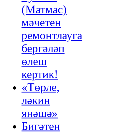
(Матмас)
мәчетен
ремонтлауга
бергәләп
өлеш
кертик!
«Төрле,
ләкин
янәшә»
Бигәтен