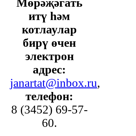
Мөрәҗәгать
итү һәм
котлаулар
бирү өчен
электрон
адрес:
janartat@inbox.ru
,
телефон:
8 (3452) 69-57-
60.