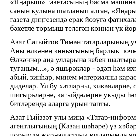
«Яңарыш» газетасының басма машина
санын кулына шатланып алган, «Яңар
газета диңгезендә ерак йөзүгә фатихал
бәхетле тормыш теләгән көннән үк
Азат Сәгыйтов Төмән татарларының уч
Аны өлкәнең көньягының барлык почм
Өлкәннәр аңа улларына кебек шалтыра
туганым...», ә яшьрәкләр - әдәп һәм и
абый, зинһар, минем материалны караса
диделәр. Ул бу хатларны, хикәяләрне,
шигырьләрне, кагыйдәләрне укыды һәм
битләрендә аларга урын тапты.
Азат Гыйззәт улы миңа «Татар-инфор
агентлыгының (Казан шәһәре) үз хәбәр
чорымда журналистлык юлларымда ярд