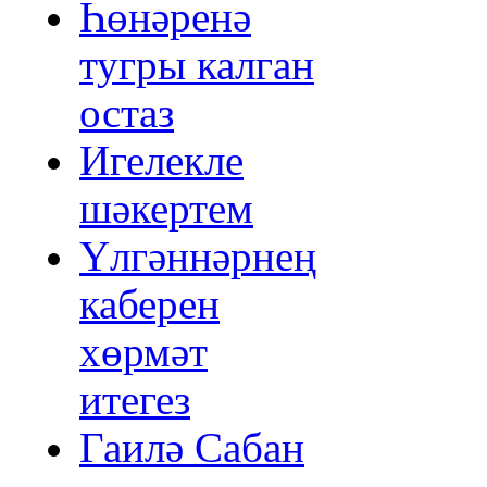
Һөнәренә
тугры калган
остаз
Игелекле
шәкертем
Үлгәннәрнең
каберен
хөрмәт
итегез
Гаилә Сабан