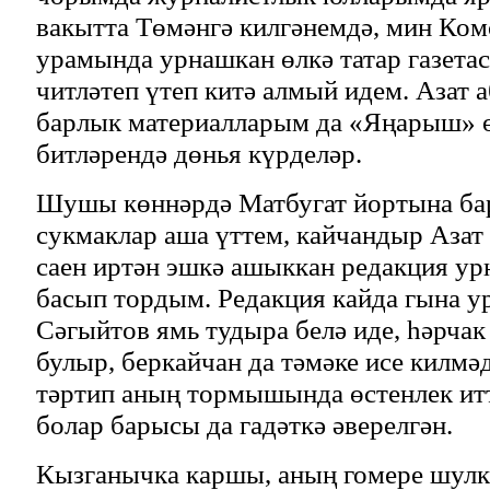
вакытта Төмәнгә килгәнемдә, мин Ко
урамында урнашкан өлкә татар газета
читләтеп үтеп китә алмый идем. Азат 
барлык материалларым да «Яңарыш» өл
битләрендә дөнья күрделәр.
Шушы көннәрдә Матбугат йортына ба
сукмаклар аша үттем, кайчандыр Азат
саен иртән эшкә ашыккан редакция у
басып тордым. Редакция кайда гына ур
Сәгыйтов ямь тудыра белә иде, һәрчак 
булыр, беркайчан да тәмәке исе килмә
тәртип аның тормышында өстенлек итт
болар барысы да гадәткә әверелгән.
Кызганычка каршы, аның гомере шулк