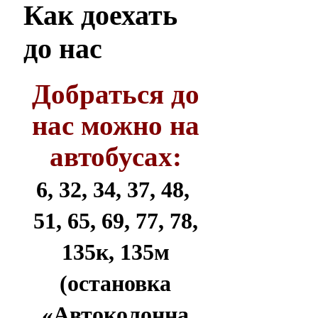
Как
доехать
до нас
Добраться до
нас можно на
автобусах:
6, 32, 34, 37, 48,
51, 65, 69, 77, 78,
135к, 135м
(остановка
«Автоколонна