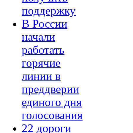
поддержку
В России
начали
работать
горячие
линии в
преддверии
единого дня
голосования
22 дороги