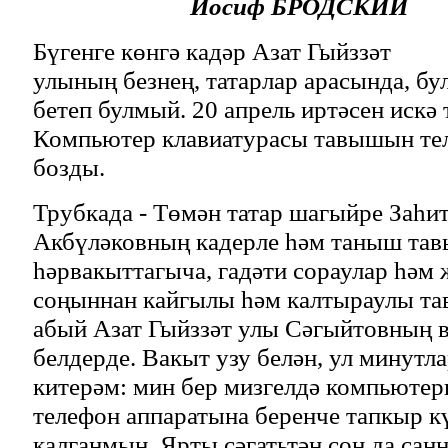
Иосиф Б
РОДСКИЙ
Бүгенге көнгә кадәр Азат Гыйззәт
улының безнең, татарлар арасында, 
бетеп булмый. 20 апрель иртәсен искә
Компьютер клавиатурасы тавышын те
бозды.
Трубкада - Төмән татар шагыйре Заһи
Акбүләковның кадерле һәм таныш тав
һәрвакыттагыча, гадәти сораулар һәм 
соңыннан кайгылы һәм калтыраулы та
абый Азат Гыйззәт улы Сәгыйтовның 
белдерде. Вакыт узу белән, ул минутл
китерәм: мин бер мизгелдә компьютер
телефон аппаратына беренче тапкыр к
калганмын. Ярты сәгатьтән соң да са