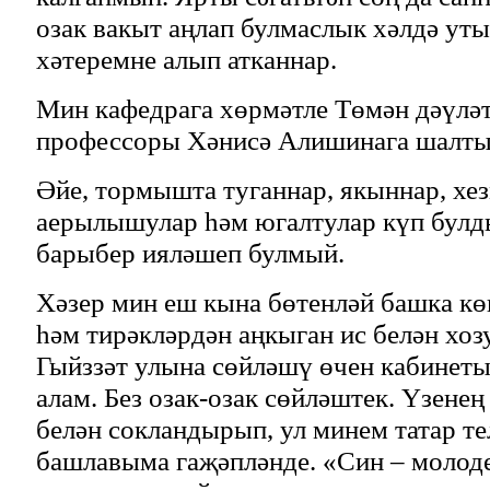
озак вакыт аңлап булмаслык хәлдә ут
хәтеремне алып атканнар.
Мин кафедрага хөрмәтле Төмән дәүлә
профессоры Хәнисә Алишинага шалты
Әйе, тормышта туганнар, якыннар, хе
аерылышулар һәм югалтулар күп булд
барыбер ияләшеп булмый.
Хәзер мин еш кына бөтенләй башка кө
һәм тирәкләрдән аңкыган ис белән хо
Гыйззәт улына сөйләшү өчен кабинеты
алам. Без озак-озак сөйләштек. Үзене
белән сокландырып, ул минем татар те
башлавыма гаҗәпләнде. «Син – молодец