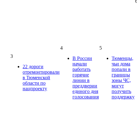
4
5
3
В России
Тюменцы,
начали
чьи дома
22 дороги
работать
попали в
отремонтировали
горячие
границы
в Тюменской
линии в
зоны ЧС,
области по
преддверии
могут
нацпроекту
единого дня
получить
голосования
поддержку