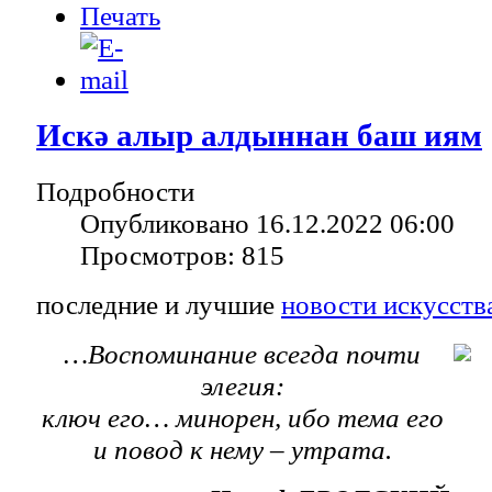
Искә алыр алдыннан баш иям
Подробности
Опубликовано 16.12.2022 06:00
Просмотров: 815
последние и лучшие
новости искусств
…Воспоминание всегда почти
элегия:
ключ его… минорен, ибо тема его
и повод к нему – утрата.