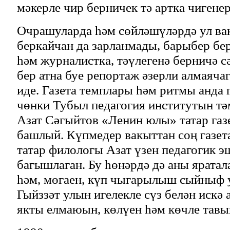
мәкерле чир берничек тә артка чигенер
Очрашуларда һәм сөйләшүләрдә ул ва
беркайчан да зарланмады, барыбер бер
һәм журналистка, тәүлегенә берничә сә
бер атна буе репортаж әзерли алмаяча
иде. Газета темплары һәм ритмы анда 
чөнки Тубыл педагогия институтын тә
Азат Сәгыйтов «Ленин юлы» татар газ
башлый. Күпмедер вакыттан соң газет
татар филологы Азат үзен педагогик э
багышлаган. Бу һөнәрдә дә аны яратал
һәм, мөгаен, күп чыгарылыш сыйныф
Гыйззәт улын игелекле сүз белән искә
якты елмаюын, көлүен һәм көчле тав