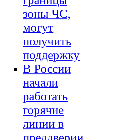
границы
зоны ЧС,
могут
получить
поддержку
В России
начали
работать
горячие
линии в
преддверии