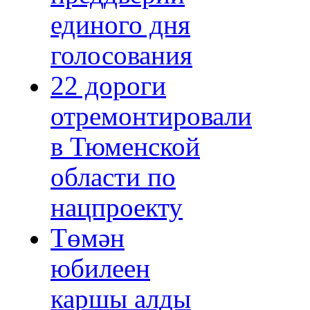
единого дня
голосования
22 дороги
отремонтировали
в Тюменской
области по
нацпроекту
Төмән
юбилеен
каршы алды