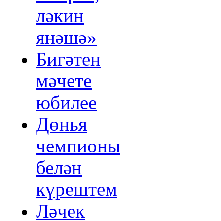
ләкин
янәшә»
Бигәтен
мәчете
юбилее
Дөнья
чемпионы
белән
күрештем
Ләчек