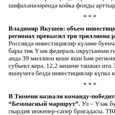
шифаханәләрендә койка фонды артты
* * *
Владимир Якушев: объем инвестици
регионах превысил три триллиона 
Россиядә инвестицияләр күләме буенч
бары тик Үзәк федераль округыннан 
анда 39 миллион кеше яши һәм регионн
субъект керә, 12,2 кешене тәшкил итә
яшәүчегә бездә инвестицияләр күпкә 
* * *
В Тюмени назвали команду-победит
“Безопасный маршрут”.
Ул – Үзәк б
гвардия инженер-сапер бригадасы. 