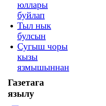
юллары
буйлап
Тыл нык
булсын
Сугыш чоры
кызы
язмышыннан
Газетага
язылу