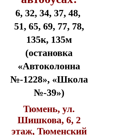
6, 32, 34, 37, 48,
51, 65, 69, 77, 78,
135к, 135м
(остановка
«Автоколонна
№-1228», «Школа
№-39»)
Тюмень, ул.
Шишкова, 6, 2
этаж, Тюменский