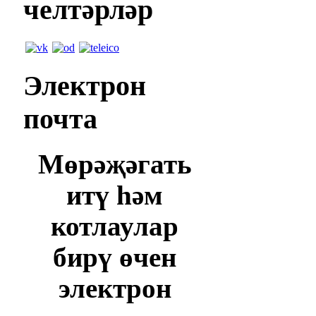
челтәрләр
Электрон
почта
Мөрәҗәгать
итү һәм
котлаулар
бирү өчен
электрон