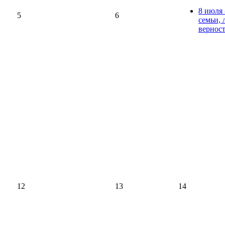
8 июля 
5
6
семьи, 
вернос
12
13
14