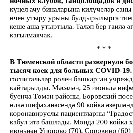
ночных клубов, танцплощадок и ди
күңел ачу биналарына килүчеләр саны 
өчен утыру урыны булдырылырга тиеш
кеше аша утыртыла. Таләп бер гаилә ә
кагылмаячак.
* * *
В Тюменской области развернули бо
тысяч коек для больных COVID-19.
госпитальләр ролен башкарган учрежд
кайтарылды. Мәсәлән, 25 июньдә инф
буенча Төмән районы, Боровский пос
өлкә шифаханәсендә 90 койка әзерлән
коронавируслы пациентларны “Градост
кабул итә башлады. Монда 200 койка х
июньнән Упорово (70), Сорокино (60)