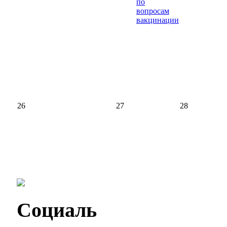
по
вопросам
вакцинации
26
27
28
Социаль