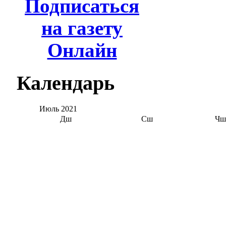
Подписаться
на газету
Онлайн
Календарь
Июль
2021
Дш
Сш
Чш