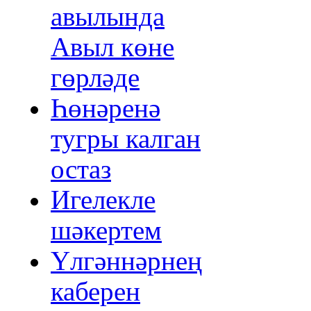
авылында
Авыл көне
гөрләде
Һөнәренә
тугры калган
остаз
Игелекле
шәкертем
Үлгәннәрнең
каберен