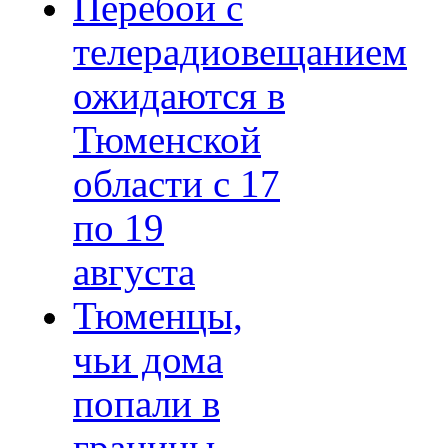
Перебои с
телерадиовещанием
ожидаются в
Тюменской
области с 17
по 19
августа
Тюменцы,
чьи дома
попали в