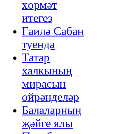
хөрмәт
итегез
Гаилә Сабан
туенда
Татар
халкының
мирасын
өйрәнделәр
Балаларның
җәйге ялы