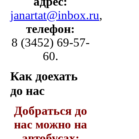
адрес:
janartat@inbox.ru
,
телефон:
8 (3452) 69-57-
60.
Как
доехать
до нас
Добраться до
нас можно на
автобусах: