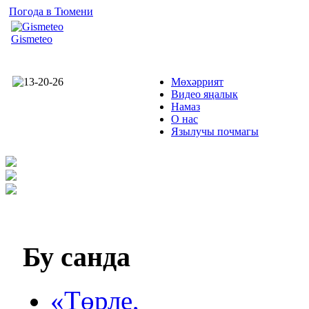
Погода в Тюмени
Gismeteo
Мөхәррият
Видео яңалык
Намаз
О нас
Язылучы почмагы
Бу
санда
«Төрле,