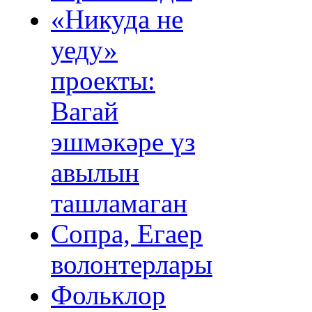
«Никуда не
уеду»
проекты:
Вагай
эшмәкәре үз
авылын
ташламаган
Сопра, Егаер
волонтерлары
Фольклор