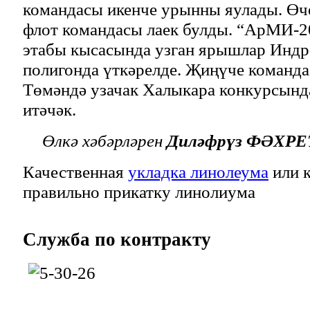
командасы икенче урынны яулады. Өч
флот командасы лаек булды. “АрМИ-2
этабы кысасында узган ярышлар Индр
полигонда үткәрелде. Җиңүче команда
Төмәндә узачак Халыкара конкурсынд
итәчәк.
Өлкә хәбәрләрен
Диләфрүз ФӘХР
Качественная
укладка линолеума
или к
правильно прикатку линолиума
Служба
по контракту