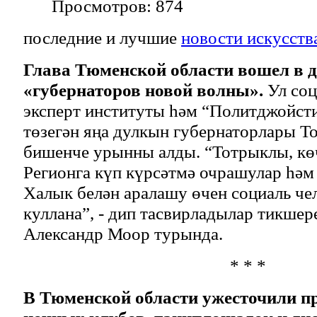
Просмотров: 874
последние и лучшие
новости искусств
Глава Тюменской области вошел в д
«губернаторов новой волны».
Ул соц
эксперт институты һәм “Политджойсти
төзегән яңа дулкын губернаторлары Т
бишенче урынны алды. “Тотрыклы, кө
Регионга күп күрсәтмә очрашулар һәм 
Халык белән аралашу өчен социаль че
куллана”, - дип тасвирладылар тикше
Александр Моор турында.
* * *
В Тюменской области ужесточили п