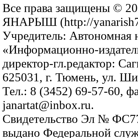
Все права защищены © 201
ЯНАРЫШ (http://yanarish7
Учредитель: Автономная 
«Информационно-издател
директор-гл.редактор: Са
625031, г. Тюмень, ул. Ши
Тел.: 8 (3452) 69-57-60, ф
janartat@inbox.ru.
Свидетельство Эл № ФС77-
выдано Федеральной служб