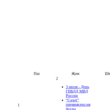
Пш
Җом
Ш
2
3 июля - День
ГИБДД МВД
России
“Сәләт”
премиясенә ия
1
булды