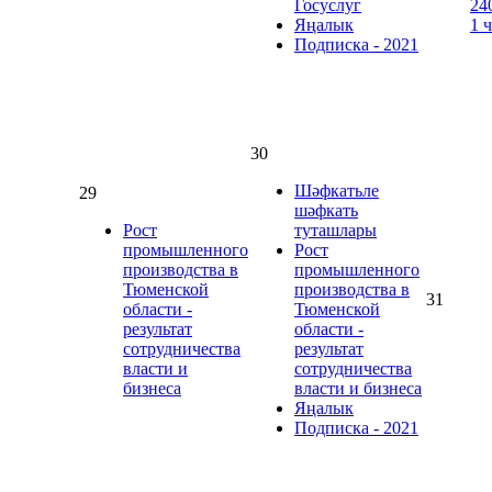
Госуслуг
24
Яңалык
1 
Подписка - 2021
30
Шәфкатьле
29
шәфкать
Рост
туташлары
промышленного
Рост
производства в
промышленного
Тюменской
производства в
31
области -
Тюменской
результат
области -
сотрудничества
результат
власти и
сотрудничества
бизнеса
власти и бизнеса
Яңалык
Подписка - 2021