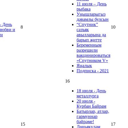
11 июля – День
рыбака
Уңышларыгыз
дәвамлы булсын
- День
“Спутник”
8
10
любви и
сазъяк
ти
авылларына да
барып җитте
Беременным
разрешили
вакцинироваться
«Спутником V»
Яңалык
Подписка - 2021
16
18 июля - День
металлурга
20 июля -
Курбан Байрам
Батырлар, атлар,
гармуннар
бәйрәме!
15
17
Дөньякүләм