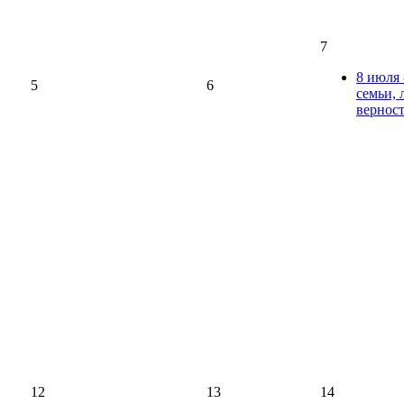
7
8 июля 
5
6
семьи, 
вернос
12
13
14