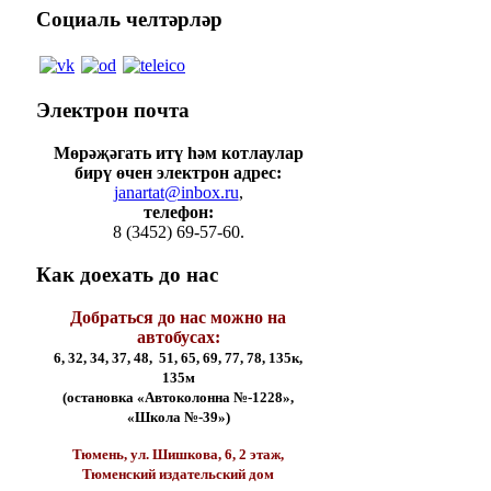
Социаль
челтәрләр
Электрон
почта
Мөрәҗәгать итү һәм котлаулар
бирү өчен электрон адрес:
janartat@inbox.ru
,
телефон:
8 (3452) 69-57-60.
Как
доехать до нас
Добраться до нас можно на
автобусах:
6, 32, 34, 37, 48, 51, 65, 69, 77, 78, 135к,
135м
(остановка «Автоколонна №-1228»,
«Школа №-39»)
Тюмень, ул. Шишкова, 6, 2 этаж,
Тюменский издательский дом