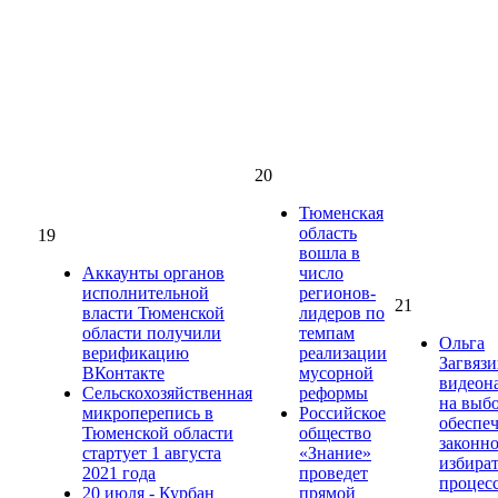
20
Тюменская
область
19
вошла в
Аккаунты органов
число
исполнительной
регионов-
21
власти Тюменской
лидеров по
области получили
темпам
Ольга
верификацию
реализации
Загвязи
ВКонтакте
мусорной
видеон
Сельскохозяйственная
реформы
на выб
микроперепись в
Российское
обеспе
Тюменской области
общество
законно
стартует 1 августа
«Знание»
избира
2021 года
проведет
процес
20 июля - Курбан
прямой