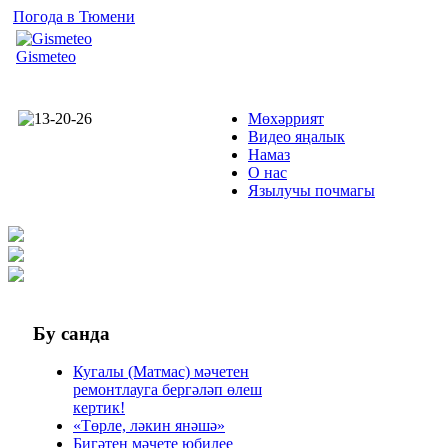
Погода в Тюмени
Gismeteo
Мөхәррият
Видео яңалык
Намаз
О нас
Язылучы почмагы
Бу
санда
Кугалы (Матмас) мәчетен
ремонтлауга бергәләп өлеш
кертик!
«Төрле, ләкин янәшә»
Бигәтен мәчете юбилее