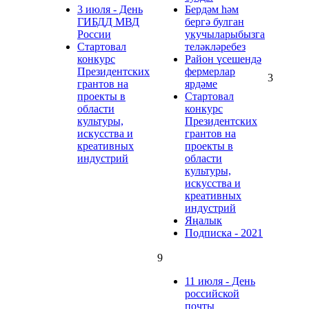
3 июля - День
Бердәм һәм
ГИБДД МВД
бергә булган
России
укучыларыбызга
Стартовал
теләкләребез
конкурс
Район үсешендә
Президентских
фермерлар
3
грантов на
ярдәме
проекты в
Стартовал
области
конкурс
культуры,
Президентских
искусства и
грантов на
креативных
проекты в
индустрий
области
культуры,
искусства и
креативных
индустрий
Яңалык
Подписка - 2021
9
11 июля - День
российской
почты