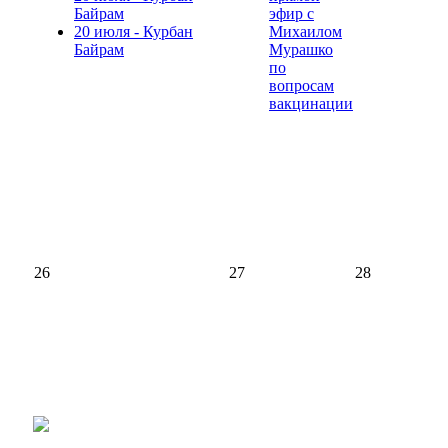
Байрам
эфир с
20 июля - Курбан
Михаилом
Байрам
Мурашко
по
вопросам
вакцинации
26
27
28