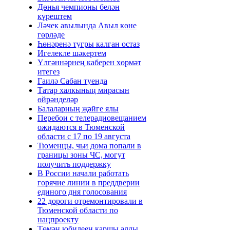
Дөнья чемпионы белән
күрештем
Ләчек авылында Авыл көне
гөрләде
Һөнәренә тугры калган остаз
Игелекле шәкертем
Үлгәннәрнең каберен хөрмәт
итегез
Гаилә Сабан туенда
Татар халкының мирасын
өйрәнделәр
Балаларның җәйге ялы
Перебои с телерадиовещанием
ожидаются в Тюменской
области с 17 по 19 августа
Тюменцы, чьи дома попали в
границы зоны ЧС, могут
получить поддержку
В России начали работать
горячие линии в преддверии
единого дня голосования
22 дороги отремонтировали в
Тюменской области по
нацпроекту
Төмән юбилеен каршы алды