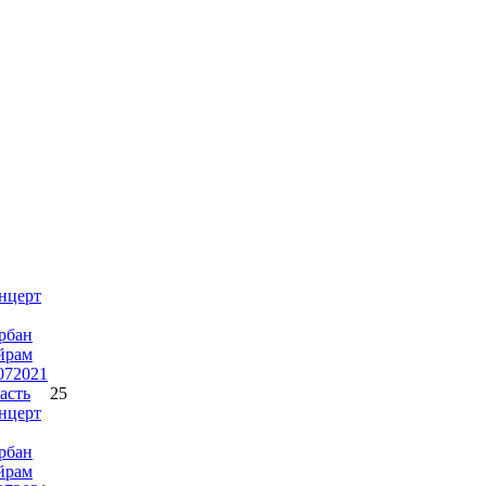
нцерт
рбан
йрам
072021
часть
25
нцерт
рбан
йрам