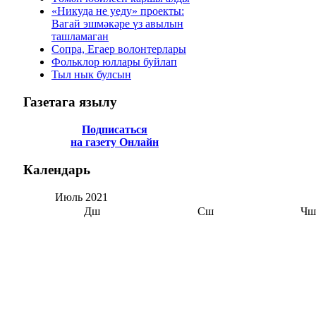
«Никуда не уеду» проекты:
Вагай эшмәкәре үз авылын
ташламаган
Сопра, Егаер волонтерлары
Фольклор юллары буйлап
Тыл нык булсын
Газетага
язылу
Подписаться
на газету Онлайн
Календарь
Июль
2021
Дш
Сш
Чш