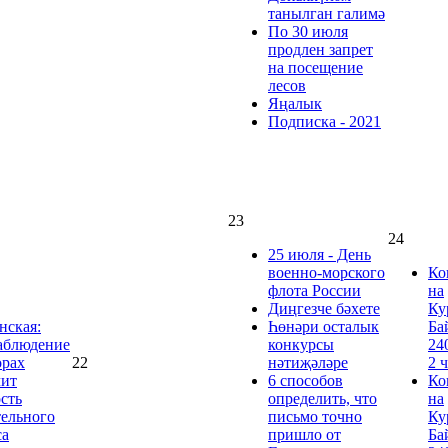
танылган галимә
По 30 июля
продлен запрет
на посещение
лесов
Яңалык
Подписка - 2021
23
24
25 июля - День
военно-морского
Ко
флота России
на
Диңгезче бәхете
Ку
нская:
Һөнәри осталык
Ба
аблюдение
конкурсы
24
орах
22
нәтиҗәләре
2 
чит
6 способов
Ко
сть
определить, что
на
тельного
письмо точно
Ку
са
пришло от
Ба