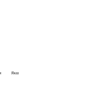
м
Якш